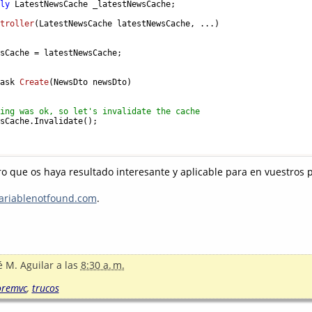
nly
 LatestNewsCache _latestNewsCache;

ntroller
(
LatestNewsCache latestNewsCache, ...
)
sCache = latestNewsCache;

Task 
Create
(
NewsDto newsDto
)
hing was ok, so let's invalidate the cache
sCache.Invalidate();

ro que os haya resultado interesante y aplicable para en vuestros p
riablenotfound.com
.
é M. Aguilar
a las
8:30 a. m.
oremvc
,
trucos