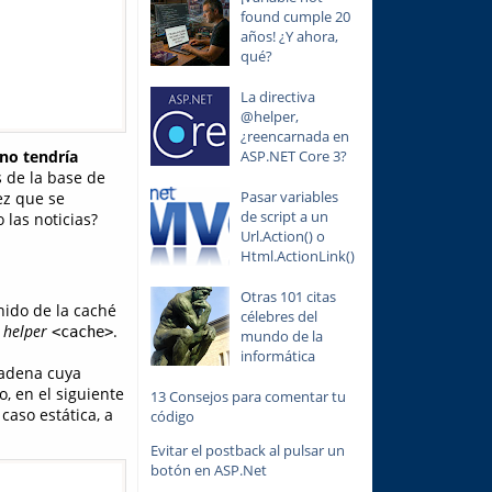
found cumple 20
años! ¿Y ahora,
qué?
La directiva
@helper,
¿reencarnada en
no tendría
ASP.NET Core 3?
s de la base de
Pasar variables
ez que se
de script a un
 las noticias?
Url.Action() o
Html.ActionLink()
Otras 101 citas
ido de la caché
célebres del
 helper
.
<cache>
mundo de la
informática
cadena cuya
, en el siguiente
13 Consejos para comentar tu
aso estática, a
código
Evitar el postback al pulsar un
botón en ASP.Net