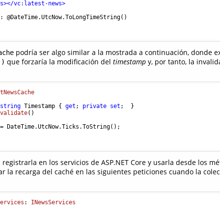
ws
>
</
vc:latest-news
>
: @DateTime.UtcNow.ToLongTimeString()

podría ser algo similar a la mostrada a continuación, donde
ache
que forzaría la modificación del
timestamp
y, por tanto, la invali
()
stNewsCache
string
 Timestamp { 
get
; 
private
set
;  }

nvalidate
()
= DateTime.UtcNow.Ticks.ToString();

 registrarla en los servicios de ASP.NET Core y usarla desde los m
ar la recarga del caché en las siguientes peticiones cuando la cole
Services
: 
INewsServices