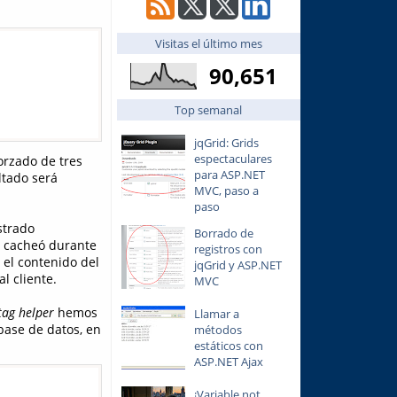
Visitas el último mes
90,651
Top semanal
jqGrid: Grids
espectaculares
orzado de tres
para ASP.NET
ltado será
MVC, paso a
paso
strado
Borrado de
se cacheó durante
registros con
r el contenido del
jqGrid y ASP.NET
l cliente.
MVC
tag helper
hemos
Llamar a
base de datos, en
métodos
estáticos con
ASP.NET Ajax
¡Variable not