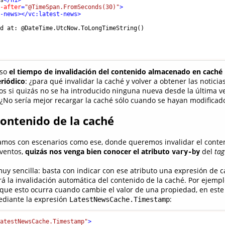
ws
</
h1
>
s-after
=
"@TimeSpan.FromSeconds(30)"
>
t-news
>
</
vc:latest-news
>
d at: @DateTime.UtcNow.ToLongTimeString()

aso
el tiempo de invalidación del contenido almacenado en caché 
riódico
: ¿para qué invalidar la caché y volver a obtener las noticia
s si quizás no se ha introducido ninguna nueva desde la última v
 ¿No sería mejor recargar la caché sólo cuando se hayan modificado
contenido de la caché
mos con escenarios como ese, donde queremos invalidar el conten
ventos,
quizás nos venga bien conocer el atributo
del
tag
vary-by
uy sencilla: basta con indicar con ese atributo una expresión de 
á la invalidación automática del contenido de la caché. Por ejemplo
que esto ocurra cuando cambie el valor de una propiedad, en este c
diante la expresión
:
LatestNewsCache.Timestamp
LatestNewsCache.Timestamp"
>