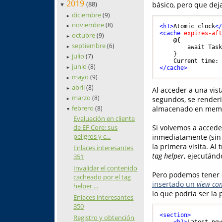
2019
(88)
básico, pero que deja
▼
diciembre
(9)
►
noviembre
(8)
<
h1
>
Atomic clock
<
►
<
cache
expires-af
octubre
(9)
►
    @{

septiembre
(6)
        await Task
►
    }

julio
(7)
►
junio
(8)
</
cache
>
►
mayo
(9)
►
abril
(8)
Al acceder a una vist
►
marzo
(8)
segundos, se renderiz
►
febrero
almacenado en memo
(8)
▼
Evaluación en cliente
de EF Core: sus
Si volvemos a accede
peligros y c...
inmediatamente (sin 
la primera visita. Al 
Enlaces interesantes
tag helper
, ejecutánd
351
Invalidar el contenido
Pero podemos tener e
cacheado por el tag
insertado un
view co
helper ...
lo que podría ser la 
Enlaces interesantes
350
<
section
>
Registro y obtención