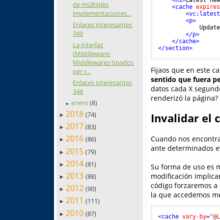
<
h1
>
Latest ne
de múltiples
<
cache
expire
implementaciones...
<
vc:lates
<
p
>
Enlaces interesantes
            Update
349
</
p
>
</
cache
>
La interfaz
</
section
>
IMiddleware:
Middlewares tipados
Fijaos que en este c
per r...
sentido que fuera pe
Enlaces interesantes
datos cada X segundo
348
renderizó la página?
enero
(8)
►
2018
(74)
Invalidar el 
►
2017
(83)
►
2016
Cuando nos encontra
(86)
►
ante determinados e
2015
(79)
►
2014
(81)
►
Su forma de uso es m
2013
modificación implicar
(88)
►
código forzaremos a 
2012
(90)
►
la que accedemos me
2011
(111)
►
2010
(87)
►
<
cache
vary-by
=
"@