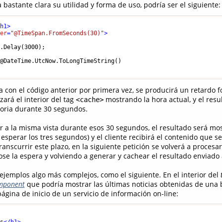
 bastante clara su utilidad y forma de uso, podría ser el siguiente:
/
h1
>
ter
=
"@TimeSpan.FromSeconds(30)"
>
.Delay(3000);

a con el código anterior por primera vez, se producirá un retardo f
ará el interior del tag
mostrando la hora actual, y el resu
<cache>
ria durante 30 segundos.
r a la misma vista durante esos 30 segundos, el resultado será mo
esperar los tres segundos) y el cliente recibirá el contenido que 
transcurrir este plazo, en la siguiente petición se volverá a procesa
ose la espera y volviendo a generar y cachear el resultado enviado a
jemplos algo más complejos, como el siguiente. En el interior del
mponent
que podría mostrar las últimas noticias obtenidas de una 
página de inicio de un servicio de información on-line: