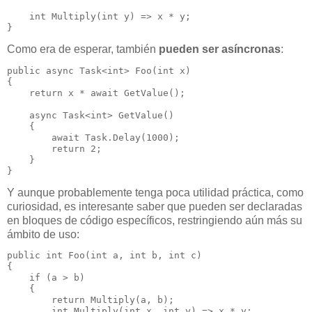
    int Multiply(int y) => x * y;

}
Como era de esperar, también
pueden ser asíncronas
:
public async Task<int> Foo(int x)

{

    return x * await GetValue();

    async Task<int> GetValue()

    {

        await Task.Delay(1000);

        return 2;

    }

}
Y aunque probablemente tenga poca utilidad práctica, como
curiosidad, es interesante saber que pueden ser declaradas
en bloques de código específicos, restringiendo aún más su
ámbito de uso:
public int Foo(int a, int b, int c)

{

    if (a > b)

    {

        return Multiply(a, b);

        int Multiply(int x, int y) => x * y;
