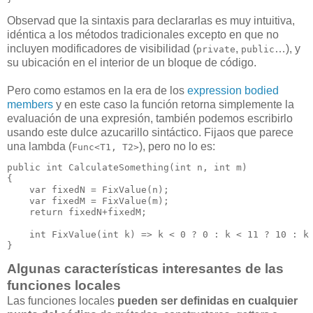
Observad que la sintaxis para declararlas es muy intuitiva,
idéntica a los métodos tradicionales excepto en que no
incluyen modificadores de visibilidad (
,
…), y
private
public
su ubicación en el interior de un bloque de código.
Pero como estamos en la era de los
expression bodied
members
y en este caso la función retorna simplemente la
evaluación de una expresión, también podemos escribirlo
usando este dulce azucarillo sintáctico. Fijaos que parece
una lambda (
), pero no lo es:
Func<T1, T2>
public int CalculateSomething(int n, int m)

{

    var fixedN = FixValue(n);

    var fixedM = FixValue(m);

    return fixedN+fixedM;

    int FixValue(int k) => k < 0 ? 0 : k < 11 ? 10 : k 
}
Algunas características interesantes de las
funciones locales
Las funciones locales
pueden ser definidas en cualquier