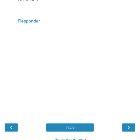
Responder
‹
›
Inicio
Ver versión web