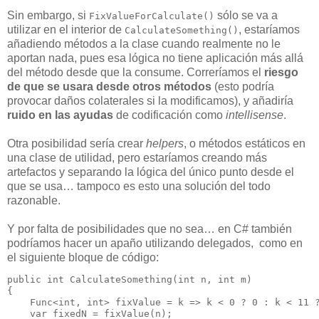
Sin embargo, si
sólo se va a
FixValueForCalculate()
utilizar en el interior de
, estaríamos
CalculateSomething()
añadiendo métodos a la clase cuando realmente no le
aportan nada, pues esa lógica no tiene aplicación más allá
del método desde que la consume. Correríamos el
riesgo
de que se usara desde otros métodos
(esto podría
provocar daños colaterales si la modificamos), y añadiría
ruido en las ayudas
de codificación como
intellisense
.
Otra posibilidad sería crear
helpers
, o métodos estáticos en
una clase de utilidad, pero estaríamos creando más
artefactos y separando la lógica del único punto desde el
que se usa… tampoco es esto una solución del todo
razonable.
Y por falta de posibilidades que no sea… en C# también
podríamos hacer un apaño utilizando delegados, como en
el siguiente bloque de código:
public int CalculateSomething(int n, int m)

{

    Func<int, int> fixValue = k => k < 0 ? 0 : k < 11 ?
    var fixedN = fixValue(n);
