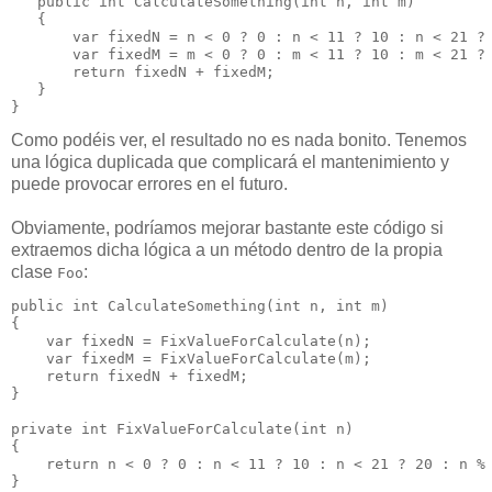
   public int CalculateSomething(int n, int m)

   {

       var fixedN = n < 0 ? 0 : n < 11 ? 10 : n < 21 ? 
       var fixedM = m < 0 ? 0 : m < 11 ? 10 : m < 21 ? 
       return fixedN + fixedM;

   }

}
Como podéis ver, el resultado no es nada bonito. Tenemos
una lógica duplicada que complicará el mantenimiento y
puede provocar errores en el futuro.
Obviamente, podríamos mejorar bastante este código si
extraemos dicha lógica a un método dentro de la propia
clase
:
Foo
public int CalculateSomething(int n, int m)

{

    var fixedN = FixValueForCalculate(n);

    var fixedM = FixValueForCalculate(m);

    return fixedN + fixedM;

}

private int FixValueForCalculate(int n)

{ 

    return n < 0 ? 0 : n < 11 ? 10 : n < 21 ? 20 : n % 
}