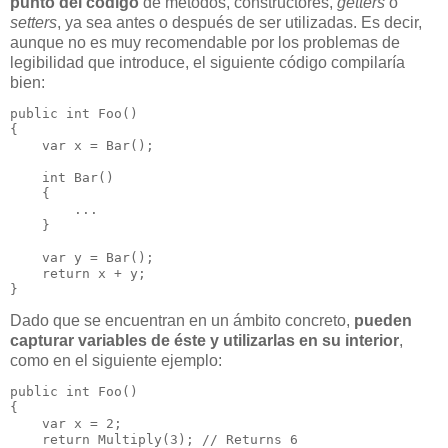
punto del código
de métodos, constructores,
getters
o
setters
, ya sea antes o después de ser utilizadas. Es decir,
aunque no es muy recomendable por los problemas de
legibilidad que introduce, el siguiente código compilaría
bien:
public int Foo()

{

    var x = Bar(); 

    int Bar()      

    {

        ...

    }

    var y = Bar(); 

    return x + y;

}
Dado que se encuentran en un ámbito concreto,
pueden
capturar variables de éste y utilizarlas en su interior
,
como en el siguiente ejemplo:
public int Foo()

{

    var x = 2;

    return Multiply(3); // Returns 6
