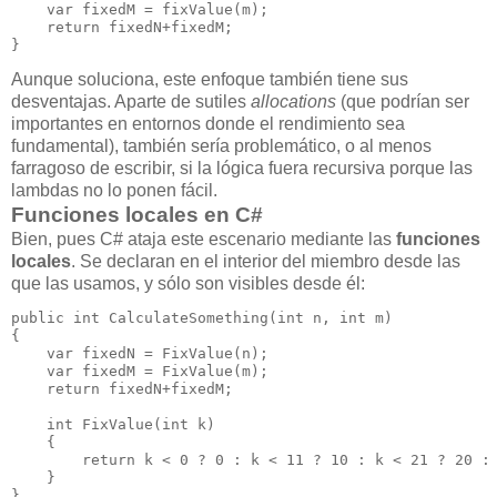
    var fixedM = fixValue(m);

    return fixedN+fixedM;

}
Aunque soluciona, este enfoque también tiene sus
desventajas. Aparte de sutiles
allocations
(que podrían ser
importantes en entornos donde el rendimiento sea
fundamental), también sería problemático, o al menos
farragoso de escribir, si la lógica fuera recursiva porque las
lambdas no lo ponen fácil.
Funciones locales en C#
Bien, pues C# ataja este escenario mediante las
funciones
locales
. Se declaran en el interior del miembro desde las
que las usamos, y sólo son visibles desde él:
public int CalculateSomething(int n, int m)

{

    var fixedN = FixValue(n);

    var fixedM = FixValue(m);

    return fixedN+fixedM;

    int FixValue(int k)

    {

        return k < 0 ? 0 : k < 11 ? 10 : k < 21 ? 20 : 
    }

}