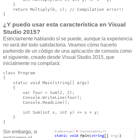
    }

    return Multiply(b, c); // Compilation error!!

}
¿Y puedo usar esta característica en Visual
Studio 2015?
Estrictamente hablando sí se puede, aunque la experiencia
no será del todo satisfactoria. Veamos cómo hacerlo
partiendo de un código de una aplicación de consola como
el siguiente, creado desde Visual Studio 2015, que
inicialmente no compilará:
class Program

{

    static void Main(string[] args)

    {

        var four = Sum(2, 2);

        Console.WriteLine(four);

        Console.ReadLine();

        int Sum(int x, int y) => x + y;

    }

}
Sin embargo, si
instalamos el