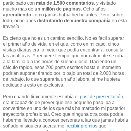
participado con
más de 1.500 comentarios
, y visitado
mucho más de
un millón de páginas
. Ocho años
aprendiendo
como jamás había hecho antes. Pero, sobre
todo, ocho años
disfrutando de vuestra compañía
en esta
travesía.
Es cierto que no es un camino sencillo. No es fácil superar
el primer año de vida, en el que, como en mi caso, cinco
visitas diarias era lo mejor que podía encontrar al consultar
las analíticas. Y requiere tiempo, que normalmente se roba
a la familia o a las horas de sueño u ocio. Haciendo un
cálculo rápido, esos 700 posts escritos hasta el momento
podrían suponer tirando por lo bajo un total de 2.000 horas
de trabajo, lo que superaría un año laboral si me hubiera
dedicado a esto en exclusiva.
Pero cuando tímidamente escribía el
post de presentación
,
era incapaz de de prever que ese pequeño paso iba a
convertirse en uno de los que más ha marcado mi posterior
trayectoria profesional. Creo que ninguna otra cosa podría
haberme llevado a conocer personas a las que jamás habría
soñado ni siquiera acercarme,
recibir premios
que