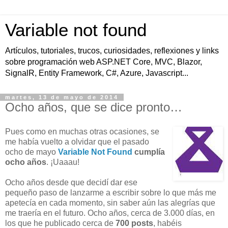
Variable not found
Artículos, tutoriales, trucos, curiosidades, reflexiones y links
sobre programación web ASP.NET Core, MVC, Blazor,
SignalR, Entity Framework, C#, Azure, Javascript...
martes, 13 de mayo de 2014
Ocho años, que se dice pronto…
Pues como en muchas otras ocasiones, se
me había vuelto a olvidar que el pasado
ocho de mayo
Variable Not Found
cumplía
ocho años
. ¡Uaaau!
Ocho años desde que decidí dar ese
pequeño paso de lanzarme a escribir sobre lo que más me
apetecía en cada momento, sin saber aún las alegrías que
me traería en el futuro. Ocho años, cerca de 3.000 días, en
los que he publicado cerca de
700 posts
, habéis