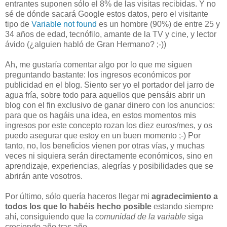
entrantes suponen sólo el 8% de las visitas recibidas. Y no
sé de dónde sacará Google estos datos, pero el visitante
tipo de
Variable not found
es un hombre (90%) de entre 25 y
34 años de edad, tecnófilo, amante de la TV y cine, y lector
ávido (¿alguien habló de Gran Hermano? ;-))
Ah, me gustaría comentar algo por lo que me siguen
preguntando bastante: los ingresos económicos por
publicidad en el blog. Siento ser yo el portador del jarro de
agua fría, sobre todo para aquellos que pensáis abrir un
blog con el fin exclusivo de ganar dinero con los anuncios:
para que os hagáis una idea, en estos momentos mis
ingresos por este concepto rozan los diez euros/mes, y os
puedo asegurar que estoy en un buen momento ;-) Por
tanto, no, los beneficios vienen por otras vías, y muchas
veces ni siquiera serán directamente económicos, sino en
aprendizaje, experiencias, alegrías y posibilidades que se
abrirán ante vosotros.
Por último, sólo quería haceros llegar mi
agradecimiento a
todos los que lo habéis hecho posible
estando siempre
ahí, consiguiendo que la
comunidad de la variable
siga
creciendo año tras año.