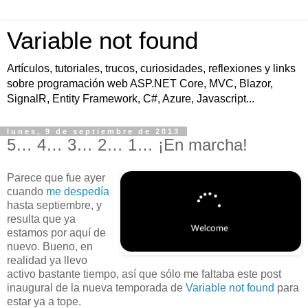
Variable not found
Artículos, tutoriales, trucos, curiosidades, reflexiones y links
sobre programación web ASP.NET Core, MVC, Blazor,
SignalR, Entity Framework, C#, Azure, Javascript...
lunes, 9 de septiembre de 2013
5… 4… 3… 2… 1… ¡En marcha!
Parece que fue ayer
cuando
me despedía
hasta septiembre, y
resulta que ya
estamos por aquí de
nuevo. Bueno, en
realidad ya llevo
activo bastante tiempo, así que sólo me faltaba este post
inaugural de la nueva temporada de
Variable not found
para
estar ya a tope.