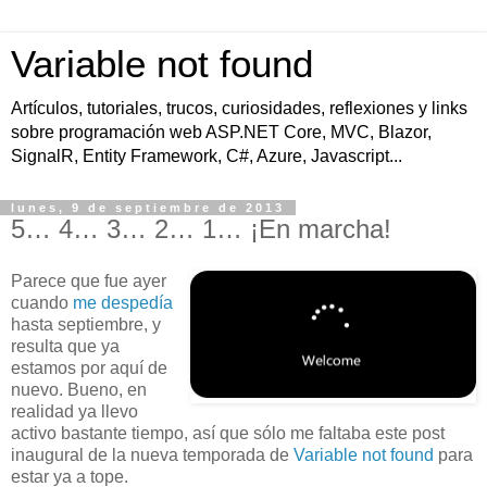
Variable not found
Artículos, tutoriales, trucos, curiosidades, reflexiones y links
sobre programación web ASP.NET Core, MVC, Blazor,
SignalR, Entity Framework, C#, Azure, Javascript...
lunes, 9 de septiembre de 2013
5… 4… 3… 2… 1… ¡En marcha!
Parece que fue ayer
cuando
me despedía
hasta septiembre, y
resulta que ya
estamos por aquí de
nuevo. Bueno, en
realidad ya llevo
activo bastante tiempo, así que sólo me faltaba este post
inaugural de la nueva temporada de
Variable not found
para
estar ya a tope.