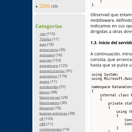
    }

2006
}
(39)
►
Observad que estamo
middleware, definid
Categorías
indicamos en sus opc
dirigidas a otras dir
(115)
.net
(11)
10años
1.3. Inicio del servid
(18)
ajax
(35)
aniversario
A continuación, intr
(16)
antispam
consola, que arrancar
(153)
asp.net
hasta que se pulse u
(125)
aspnetcore
(91)
aspnetcoremvc
using System;

(179)
aspnetmvc
using Microsoft.Owin
(11)
auges
(57)
autobombo
namespace KatanaCons
{

(48)
blazor
    internal class P
(29)
blazorserver
    {

(30)
blazorwasm
        private stat
(76)
        {

blogging
            using (
(38)
buenas prácticas
            {

(133)
c#
                Con
(11)
c#6
                Cons
            }

(14)
componentes