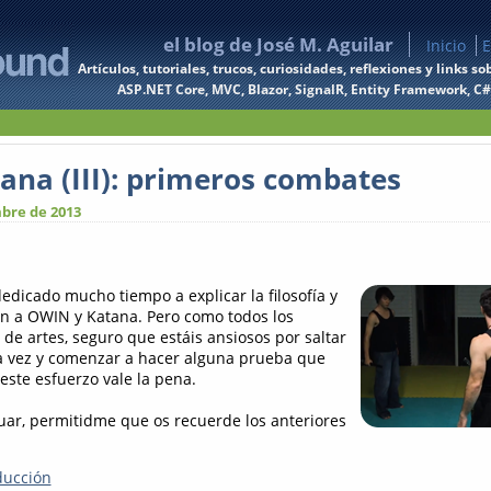
el blog de José M. Aguilar
Inicio
E
Artículos, tutoriales, trucos, curiosidades, reflexiones y links
ASP.NET Core, MVC, Blazor, SignalR, Entity Framework, C#, 
ana (III): primeros combates
bre de 2013
dicado mucho tiempo a explicar la filosofía y
n a OWIN y Katana. Pero como todos los
de artes, seguro que estáis ansiosos por saltar
 vez y comenzar a hacer alguna prueba que
ste esfuerzo vale la pena.
uar, permitidme que os recuerde los anteriores
ducción