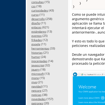
        }

(15)
consultas
    }

(18)
css
}
(43)
curiosidades
Como se puede intuir
(11)
curso
argumento genérico 
(258)
desarrollo
(11)
aplicación se llama
diseño
S
(621)
intentará ejecutar e
enlaces
(13)
estándares
anteriormente-, aun
(25)
eventos
(12)
frikadas
Y esto es todo lo qu
(11)
google
peticiones realizadas
(33)
herramientas
(21)
historias
Desde un navegador p
(24)
humor
demostrando que Kat
(14)
inocentadas
procesado la petició
(32)
javascript
(18)
jquery
(13)
microsoft
(15)
mono
(21)
mvp
(11)
navidad
(27)
netcore
(38)
noticias
(157)
novedades
(20)
patrones