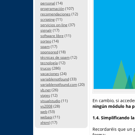
(14)
personal
(107)
programación
(12)
recomendaciones
(11)
scripting
(37)
servicios on-line
(17)
signalr
(11)
software libre
(14)
sorteo
(17)
spam
(18)
sponsored
(12)
técnicas de spam
(12)
tecnología
(286)
trucos
(24)
vacaciones
(33)
variablenotfound
(20)
variablenotfound.com
(26)
vb.net
(12)
viajes
En cambio, si accede
(11)
visualstudio
ningún módulo ha pr
(28)
vs2008
(53)
web
(11)
1.4. Simplificando l
webapi
(17)
xhtml
Recordaréis que un p
forma: