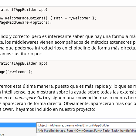
ation(IAppBuilder app)

ew WelcomePageOptions() { Path = "/welcome" };

ageMiddleware>(options);

álido y correcto, pero es interesante saber que hay una fórmula má
e, los middlewares vienen acompañados de métodos extensores par
rma que podemos introducirlos en el pipeline de forma más directa. 
amos sustituirlo por:
ation(IAppBuilder app)

ge("/welcome");

emos esta última manera, puesto que es más rápida y, lo que es m
a intellisense, que mostrará sobre la ayuda sobre todas las extens
en en el
namespace
y siguen una convención más o menos ho
Owin
e aparecerán de forma directa. Obviamente, aparecerán más opci
 OWIN hayamos incluido en nuestro proyecto: