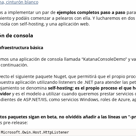
na, cinturón blanco
os a implementar un par de
ejemplos completos paso a paso
para
iento y podáis comenzar a pelearos con ella. Y lucharemos en do
sola con self-hosting, y una aplicación web.
ión de consola
nfraestructura básica
eamos una aplicación de consola llamada “KatanaConsoleDemo” y v
 continuación.
yecto el siguiente paquete Nuget, que permitirá que el propio pro
uestra aplicación utilizando listeners de .NET para atender las pet
alojamiento se denomina
self-hosting: es el propio proceso el que 
vidor
y es el modelo a utilizar cuando queremos prestar servicios
dientes de ASP.NET/IIS, como servicios Windows, roles de Azure, a
os paquetes sigan en beta, no olvidéis añadir a las líneas un “-pr
s pre-release:
 Microsoft.Owin.Host.HttpListener