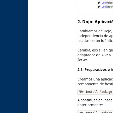
2. Dojo: Aplicac
Cambiamos de Dojo, 
independencia de apl
usados serán idéntic
Cambia, eso sí, en q
adaptador de ASP.NET
Server
.
2.1. Preparativos e i
Creamos una aplicaci
componente de hosti
PM> Install-Package
A continuación, hace
anteriormente:
PM> Install-Package