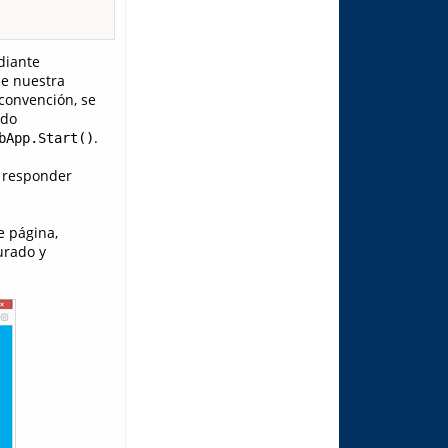
diante
de nuestra
convención, se
ado
.
bApp.Start()
e responder
e página,
urado y