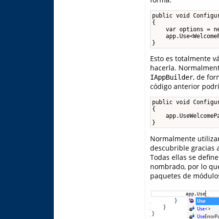
public void Configur
{

    var options = n
    app.Use<WelcomeP
}
Esto es totalmente v
hacerla. Normalment
, de fo
IAppBuilder
código anterior podrí
public void Configur
{

    app.UseWelcomePa
}
Normalmente utilizar
descubrible gracias 
Todas ellas se defin
nombrado, por lo qu
paquetes de módulos