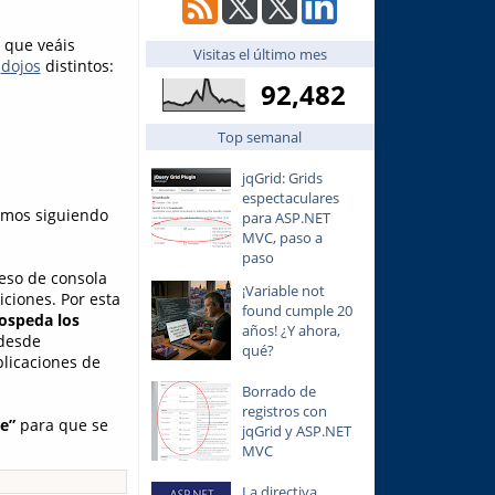
 que veáis
Visitas el último mes
s
dojos
distintos:
92,482
Top semanal
jqGrid: Grids
espectaculares
amos siguiendo
para ASP.NET
MVC, paso a
paso
ceso de consola
¡Variable not
iciones. Por esta
found cumple 20
hospeda los
años! ¿Y ahora,
 desde
qué?
plicaciones de
Borrado de
registros con
e”
para que se
jqGrid y ASP.NET
MVC
La directiva