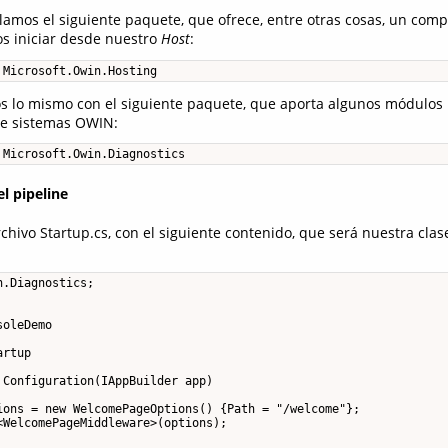
alamos el siguiente paquete, que ofrece, entre otras cosas, un com
s iniciar desde nuestro
Host
:
 Microsoft.Owin.Hosting
s lo mismo con el siguiente paquete, que aporta algunos módulos 
de sistemas OWIN:
 Microsoft.Owin.Diagnostics
el pipeline
hivo Startup.cs, con el siguiente contenido, que será nuestra clas
.Diagnostics;

oleDemo

rtup

Configuration(IAppBuilder app)

ions = new WelcomePageOptions() {Path = "/welcome"};

WelcomePageMiddleware>(options);
