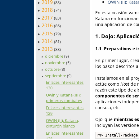
2019
OWIN (II): Kata
(88)
►
2018
(74)
►
En esta ocasión vam
2017
(83)
Katana en funcionam
►
una aplicación de con
2016
(86)
►
2015
(79)
►
1. Dojo: Aplicac
2014
(81)
►
1.1. Preparativos e i
2013
(88)
▼
diciembre
(9)
►
En primer lugar, cr
noviembre
(5)
►
los pasos descritos a
octubre
(8)
►
septiembre
(9)
▼
Instalamos en el pro
Enlaces interesantes
actúe como
Host
de n
130
razón este tipo de 
Owin y Katana (III):
componentes de ser
primeros combates
aplicaciones indepen
consola, etc.
Enlaces interesantes
129
Ojo, que
mientras est
OWIN (II): Katana,
incluyan las versione
cinturón blanco
Enlaces interesantes
PM> Install-Package
128