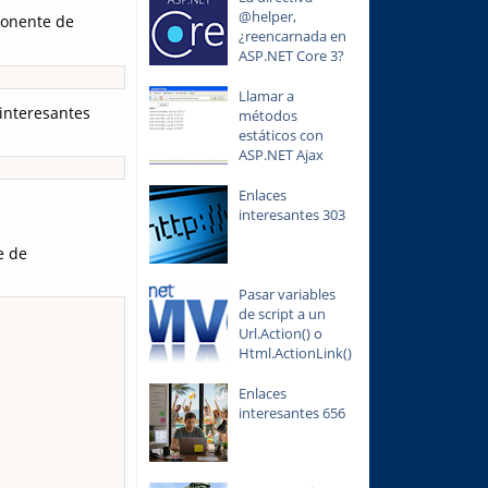
@helper,
ponente de
¿reencarnada en
ASP.NET Core 3?
Llamar a
interesantes
métodos
estáticos con
ASP.NET Ajax
Enlaces
interesantes 303
e de
Pasar variables
de script a un
Url.Action() o
Html.ActionLink()
Enlaces
interesantes 656