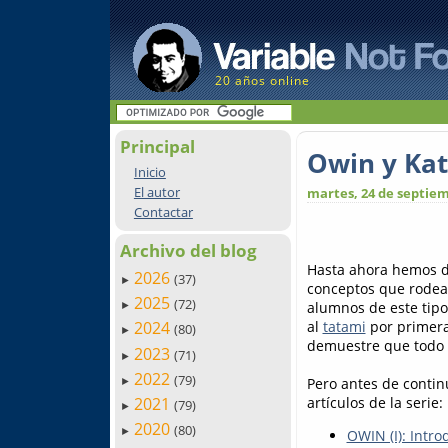
20 años online
Principal
Owin y Kat
Inicio
El autor
martes, 24 de septiem
Contactar
Archivo del blog
Hasta ahora hemos de
2026
(37)
►
conceptos que rodea
2025
(72)
alumnos de este tipo 
►
al
tatami
por primera
2024
(80)
►
demuestre que todo e
2023
(71)
►
2022
(79)
Pero antes de contin
►
artículos de la serie:
2021
(79)
►
2020
(80)
►
OWIN (I): Intro