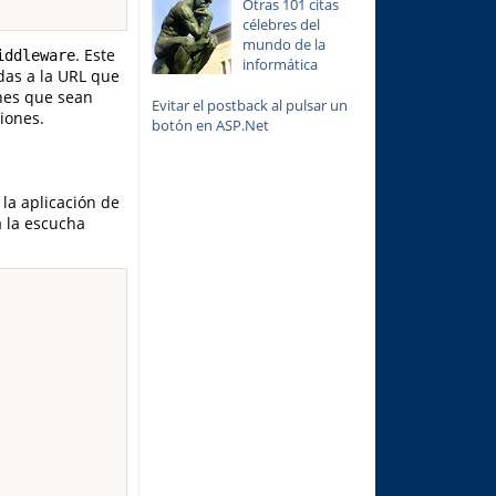
Otras 101 citas
célebres del
mundo de la
. Este
iddleware
informática
adas a la URL que
nes que sean
Evitar el postback al pulsar un
iones.
botón en ASP.Net
la aplicación de
a la escucha