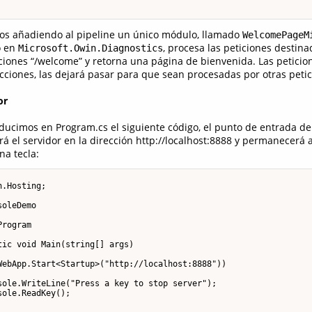
s añadiendo al pipeline un único módulo, llamado
WelcomePageM
o en
, procesa las peticiones destin
Microsoft.Owin.Diagnostics
iones “/welcome” y retorna una página de bienvenida. Las peticio
ecciones, las dejará pasar para que sean procesadas por otras petic
or
oducimos en Program.cs el siguiente código, el punto de entrada de 
á el servidor en la dirección http://localhost:8888 y permanecerá 
na tecla:
.Hosting;

oleDemo

rogram

ic void Main(string[] args)

WebApp.Start<Startup>("http://localhost:8888"))

sole.WriteLine("Press a key to stop server");

ole.ReadKey();
