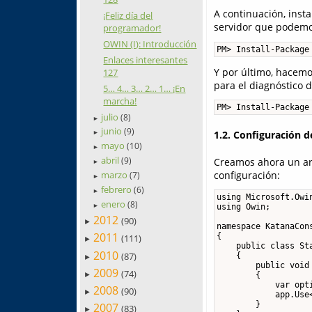
A continuación, inst
¡Feliz día del
servidor que podemo
programador!
OWIN (I): Introducción
PM> Install-Package
Enlaces interesantes
Y por último, hacemo
127
para el diagnóstico 
5… 4… 3… 2… 1… ¡En
marcha!
PM> Install-Package
julio
(8)
►
junio
(9)
1.2. Configuración d
►
mayo
(10)
►
abril
Creamos ahora un arc
(9)
►
configuración:
marzo
(7)
►
febrero
(6)
►
using Microsoft.Owin
enero
(8)
►
using Owin;

2012
(90)
►
namespace KatanaCons
2011
{

(111)
►
    public class Sta
2010
(87)
    {

►
        public void 
2009
(74)
►
        {

            var opt
2008
(90)
►
            app.Use<
        }

2007
(83)
►