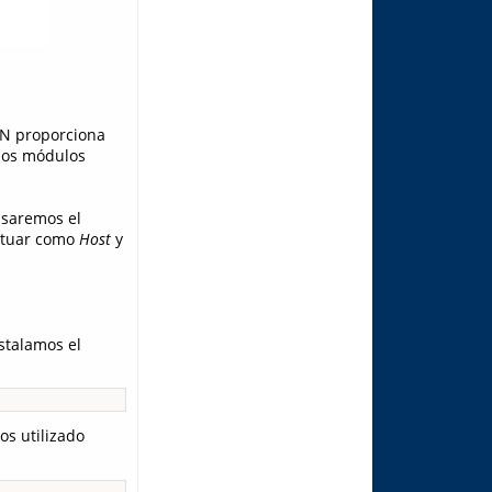
IN proporciona
 los módulos
usaremos el
actuar como
Host
y
stalamos el
os utilizado