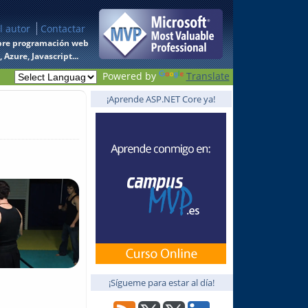
l autor
Contactar
 sobre programación web
Azure, Javascript...
Powered by
Translate
¡Aprende ASP.NET Core ya!
¡Sígueme para estar al día!