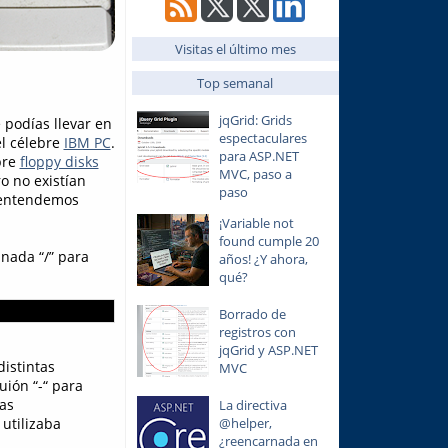
Visitas el último mes
Top semanal
jqGrid: Grids
 podías llevar en
espectaculares
l célebre
IBM PC
.
para ASP.NET
bre
floppy disks
MVC, paso a
ro no existían
paso
y entendemos
¡Variable not
found cumple 20
inada “/” para
años! ¿Y ahora,
qué?
Borrado de
registros con
jqGrid y ASP.NET
distintas
MVC
uión “-“ para
as
La directiva
@helper,
utilizaba
¿reencarnada en