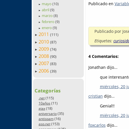
Publicado en
Variabl
mayo
(10)
►
abril
(9)
►
marzo
(8)
►
febrero
(9)
►
enero
(9)
►
Publicado por
Jos
2011
(111)
►
Etiquetas:
curiosid
2010
(87)
►
2009
(74)
►
2008
4 Comentarios:
(90)
►
2007
(83)
►
Jonathan dijo...
2006
(39)
►
que interesant
miércoles, 20 j
Categorías
cristian
dijo...
(115)
.net
(11)
10años
Genial!!
(18)
ajax
(35)
aniversario
miércoles, 20 j
(16)
antispam
(153)
asp.net
foxcarlos
dijo...
(125)