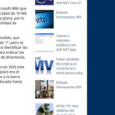
ASP.NET Core 3?
crosoft-IBM que
Enlaces
pacidad de 10 Mb
interesantes 303
 plana, por lo
bilidad de
Llamar a
fundido, que
métodos
íz “/”, pero se
estáticos con
 identificar las
ASP.NET Ajax
ara indicar los
de directorios.
Pasar variables
de script a un
ro en DOS este
Url.Action() o
mpoco era el
Html.ActionLink()
e a la barra
rdurado hasta
Enlaces
interesantes 656
Otras 101 citas
célebres del
mundo de la