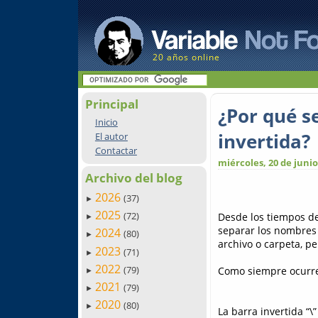
20 años online
Principal
¿Por qué s
Inicio
invertida?
El autor
Contactar
miércoles, 20 de junio
Archivo del blog
2026
(37)
►
2025
(72)
Desde los tiempos de
►
separar los nombres 
2024
(80)
►
archivo o carpeta, p
2023
(71)
►
2022
(79)
Como siempre ocurre,
►
2021
(79)
►
2020
(80)
►
La barra invertida “\