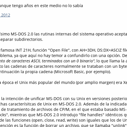
aunque tengo años en este medio no lo sabía
, 2012
simo MS-DOS 2.0 las rutinas internas del sistema operativo acepta
separar subdirectorios.
a famosa INT 21H, función "Open File", con AH=3DH, DS:DX=ASCIZ f
roblema, ya que aquí no hay temor a confundirlo con una opción. De
nto de caracteres ASCII, terminados con un 0 binario"
, lo que llama la
 las cadenas de caracteres normalmente se trataban con un byte
ntinuación la propia cadena (Microsoft Basic, por ejemplo).
a época el Unix más popular del mundo (por amplio margen) era Xe
 la intención de unificar MS-DOS con su Unix en versiones posterio
as caracterísitcas de Unix en MS-DOS 2.0. Además de la indicada
s de tratamiento de archivos de CP/M, en el que estaba basado MS-
locks", mientras que MS-DOS 2.0 introdujo "file handles" idénticos 
e las funciones (open, close, read, write) son iguales que los de Un
ención es la función de borrar un archivo, que se llamaba "unlink"