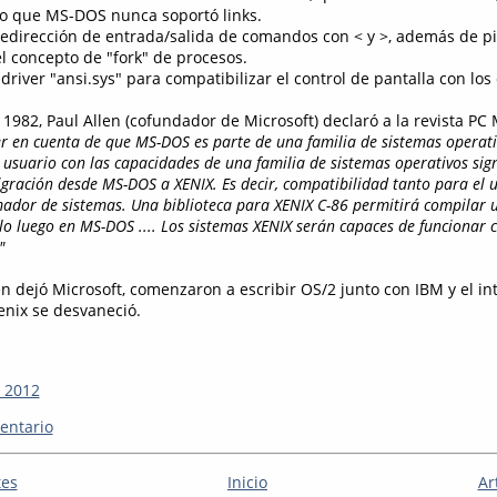
o que MS-DOS nunca soportó links.
 redirección de entrada/salida de comandos con < y >, además de pi
el concepto de "fork" de procesos.
l driver "ansi.sys" para compatibilizar el control de pantalla con lo
1982, Paul Allen (cofundador de Microsoft) declaró a la revista PC
r en cuenta de que MS-DOS es parte de una familia de sistemas operativ
 usuario con las capacidades de una familia de sistemas operativos sign
igración desde MS-DOS a XENIX. Es decir, compatibilidad tanto para el 
ador de sistemas. Una biblioteca para XENIX C-86 permitirá compilar
rlo luego en MS-DOS .... Los sistemas XENIX serán capaces de funcionar 
"
n dejó Microsoft, comenzaron a escribir OS/2 junto con IBM y el int
nix se desvaneció.
, 2012
entario
tes
Inicio
Ar