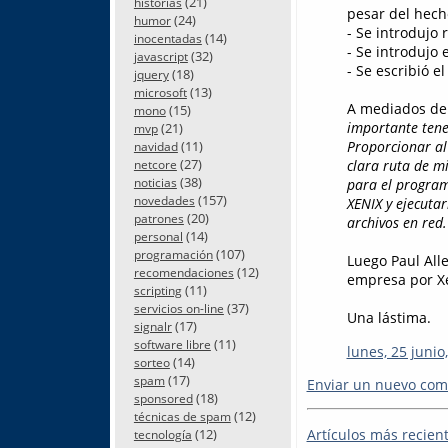
(21)
historias
pesar del hech
(24)
humor
- Se introdujo
(14)
inocentadas
- Se introdujo 
(32)
javascript
- Se escribió e
(18)
jquery
(13)
microsoft
A mediados de 
(15)
mono
importante tene
(21)
mvp
(11)
Proporcionar al
navidad
(27)
clara ruta de m
netcore
(38)
noticias
para el program
(157)
novedades
XENIX y ejecuta
(20)
patrones
archivos en red.
(14)
personal
(107)
programación
Luego Paul Alle
(12)
recomendaciones
empresa por Xe
(11)
scripting
(37)
servicios on-line
Una lástima.
(17)
signalr
(11)
software libre
lunes, 25 junio
(14)
sorteo
(17)
spam
Enviar un nuevo com
(18)
sponsored
(12)
técnicas de spam
Artículos más recien
(12)
tecnología