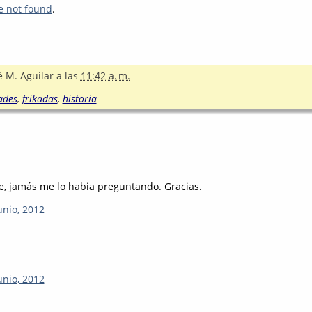
e not found
.
é M. Aguilar
a las
11:42 a. m.
ades
,
frikadas
,
historia
e, jamás me lo habia preguntando. Gracias.
unio, 2012
unio, 2012