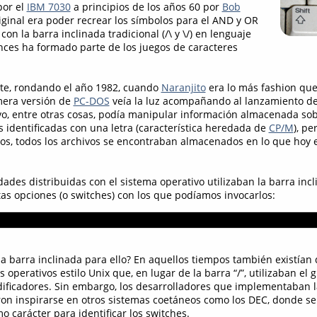
por el
IBM 7030
a principios de los años 60 por
Bob
original era poder recrear los símbolos para el AND y OR
on la barra inclinada tradicional (/\ y \/) en lenguaje
nces ha formado parte de los juegos de caracteres
te, rondando el año 1982, cuando
Naranjito
era lo más fashion que
mera versión de
PC-DOS
veía la luz acompañando al lanzamiento de
vo, entre otras cosas, podía manipular información almacenada so
s identificadas con una letra (característica heredada de
CP/M
), pe
rios, todos los archivos se encontraban almacenados en lo que ho
idades distribuidas con el sistema operativo utilizaban la barra incl
ntas opciones (o switches) con los que podíamos invocarlos:
la barra inclinada para ello? En aquellos tiempos también existían 
 operativos estilo Unix que, en lugar de la barra “/”, utilizaban el g
dificadores. Sin embargo, los desarrolladores que implementaban l
eron inspirarse en otros sistemas coetáneos como los DEC, donde se 
 carácter para identificar los switches.