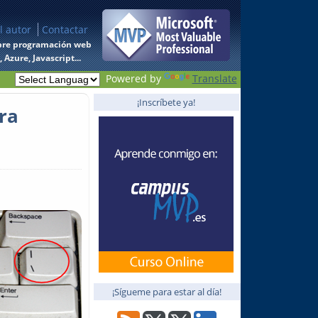
l autor
Contactar
 sobre programación web
Azure, Javascript...
Powered by
Translate
¡Inscríbete ya!
ra
¡Sígueme para estar al día!