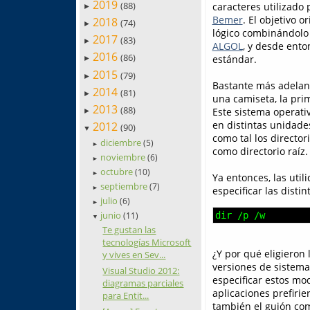
2019
(88)
caracteres utilizado 
►
Bemer
. El objetivo 
2018
(74)
►
lógico combinándolo c
2017
(83)
►
ALGOL
, y desde ento
2016
(86)
estándar.
►
2015
(79)
►
Bastante más adelan
2014
(81)
►
una camiseta, la pri
2013
(88)
Este sistema operati
►
en distintas unidade
2012
(90)
▼
como tal los directo
diciembre
(5)
►
como directorio raíz.
noviembre
(6)
►
octubre
(10)
►
Ya entonces, las util
septiembre
(7)
►
especificar las disti
julio
(6)
►
junio
dir /p /w
(11)
▼
Te gustan las
tecnologías Microsoft
¿Y por qué eligieron 
y vives en Sev...
versiones de sistemas
Visual Studio 2012:
especificar estos mo
diagramas parciales
aplicaciones prefiri
para Entit...
también el guión como