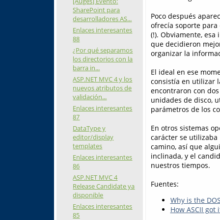
[Auges] Evento:
SharePoint para
Poco después aparecí
desarrolladores AS...
ofrecía soporte para
Enlaces interesantes
(!). Obviamente, esa
88
que decidieron mejora
¿Por qué separamos
organizar la informa
los directorios con la
barra in...
El ideal en ese momen
ASP.NET MVC 4 y los
consistía en utilizar 
nuevos atributos de
encontraron con dos 
validación...
unidades de disco, ut
Enlaces interesantes
parámetros de los c
87
En otros sistemas op
DataType y
editor/display
carácter se utilizaba
templates
camino, así que algu
inclinada, y el candi
Enlaces interesantes
nuestros tiempos.
86
ASP.NET MVC 4
Fuentes:
Release Candidate ya
disponible
Why is the DOS
Enlaces interesantes
How ASCII got i
85