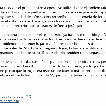
a DOS 2.0, el primer sistema operativo utilizado por el tándem Mi
 discos duros, por aquellos entonces con la nada despreciable ca
 ingente cantidad de información no podía ser almacenada de forma
r el sistema de archivos y, entre otras cosas, introdujeron la posi
ción en directorios estructurados de forma jerárquica.
to habría sido adoptar el “estilo Unix”, ya bastante conocido y di
la barra inclinada para separar los directorios partiendo desde el ra
problemas. En primer lugar, querían respetar la sintaxis usada para
ilizada desde DOS 1.0 y, en segundo lugar, la barra era utilizada p
omandos, por lo que no podían emplearla también como separador 
erativos se utilizaba también el punto para separar directorios, pe
 para separar el nombre del archivo de la extensión, por lo que ta
ien pensó que lo mejor era usar un carácter lo más parecido posibl
dato ideal era la barra invertida “\”, que es el separador que ha pe
 path character "\"?
ts backslash