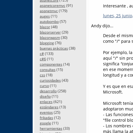
aspnetcore
(91)
Interesante , 
aspnetcoremvc
(179)
aspnetmvc
lunes, 25 junio
(11)
auges
(57)
autobombo
Andy dijo...
(48)
blazor
(29)
blazorserver
Desde el mismí
(30)
blazorwasm
como "/" para 
(76)
blogging
(38)
buenas prácticas
Por ejemplo, l
(133)
c#
aquí "/" sin p
(11)
c#6
significa
"conju
(14)
componentes
en ese momento
(15)
consultas
(18)
longitud y a co
css
(43)
curiosidades
(11)
curso
Y es que en es
(258)
desarrollo
Microsoft.
(11)
diseño
(621)
enlaces
Microsoft tenía
(13)
estándares
adoptaron much
(25)
eventos
- Las funcione
(12)
frikadas
"file control b
(11)
google
- Los nombres d
(33)
herramientas
más llama la at