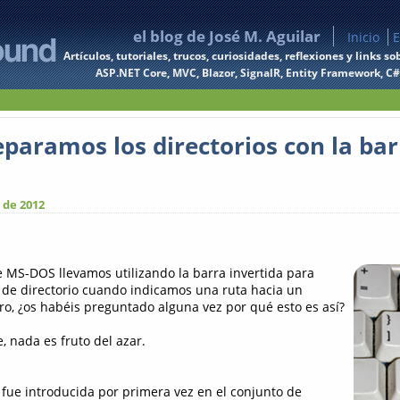
el blog de José M. Aguilar
Inicio
E
Artículos, tutoriales, trucos, curiosidades, reflexiones y links
ASP.NET Core, MVC, Blazor, SignalR, Entity Framework, C#, 
eparamos los directorios con la bar
 de 2012
 MS-DOS llevamos utilizando la barra invertida para
de directorio cuando indicamos una ruta hacia un
ero, ¿os habéis preguntado alguna vez por qué esto es así?
 nada es fruto del azar.
” fue introducida por primera vez en el conjunto de