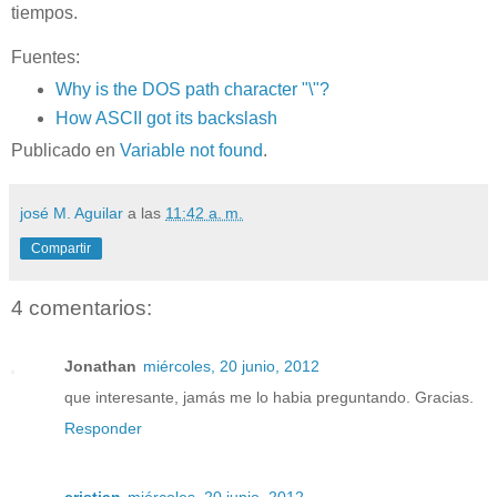
tiempos.
Fuentes:
Why is the DOS path character "\"?
How ASCII got its backslash
Publicado en
Variable not found
.
josé M. Aguilar
a las
11:42 a. m.
Compartir
4 comentarios:
Jonathan
miércoles, 20 junio, 2012
que interesante, jamás me lo habia preguntando. Gracias.
Responder
cristian
miércoles, 20 junio, 2012