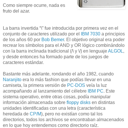
Como siempre ocurre, nada es
fruto del azar.
La barra invertida “\” fue introducida por primera vez en el
conjunto de caracteres utilizado por el
IBM 7030
a principios
de los años 60 por
Bob Bemer
. El objetivo original era poder
recrear los símbolos para el AND y OR lógico combinándolo
con la barra inclinada tradicional (/\ y \/) en lenguaje
ALGOL
,
y desde entonces ha formado parte de los juegos de
caracteres estándar.
Bastante más adelante, rondando el año 1982, cuando
Naranjito
era lo más fashion que podías llevar en una
camiseta, la primera versión de
PC-DOS
veía la luz
acompañando al lanzamiento del célebre
IBM PC
. Este
sistema operativo, entre otras cosas, podía manipular
información almacenada sobre
floppy disks
en distintas
unidades identificadas con una letra (característica
heredada de
CP/M
), pero no existían como tal los
directorios, todos los archivos se encontraban almacenados
en lo que hoy entendemos como directorio raíz.