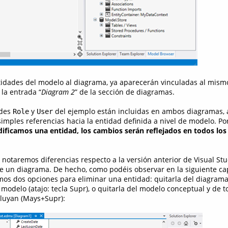
ntidades del modelo al diagrama, ya aparecerán vinculadas al mism
 la entrada “
Diagram 2
” de la sección de diagramas.
ades
y
del ejemplo están incluidas en ambos diagramas,
Role
User
simples referencias hacia la entidad definida a nivel de modelo. Po
ificamos una entidad, los cambios serán reflejados en todos lo
notaremos diferencias respecto a la versión anterior de Visual Studi
e un diagrama. De hecho, como podéis observar en la siguiente ca
mos dos opciones para eliminar una entidad: quitarla del diagrama
odelo (atajo: tecla Supr), o quitarla del modelo conceptual y de t
cluyan (Mays+Supr):