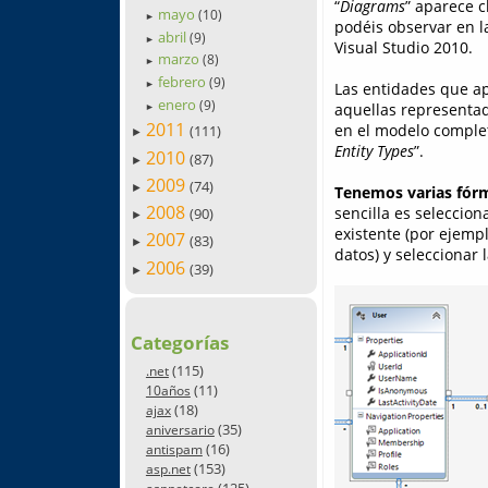
“
Diagrams
” aparece 
mayo
(10)
►
podéis observar en la
abril
(9)
►
Visual Studio 2010.
marzo
(8)
►
febrero
(9)
Las entidades que a
►
enero
(9)
aquellas representad
►
2011
en el modelo complet
(111)
►
Entity Types
”.
2010
(87)
►
2009
(74)
►
Tenemos varias fórm
2008
sencilla es seleccio
(90)
►
existente (por ejemp
2007
(83)
►
datos) y seleccionar 
2006
(39)
►
Categorías
(115)
.net
(11)
10años
(18)
ajax
(35)
aniversario
(16)
antispam
(153)
asp.net
(125)