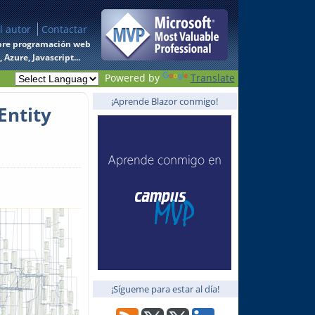
l autor
Contactar
 sobre programación web
Azure, Javascript...
Powered by
Translate
¡Aprende Blazor conmigo!
Entity
¡Sígueme para estar al día!