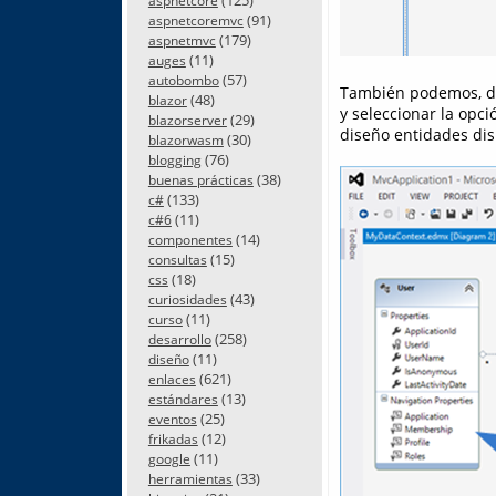
aspnetcore
(91)
aspnetcoremvc
(179)
aspnetmvc
(11)
auges
(57)
autobombo
También podemos, de
(48)
blazor
y seleccionar la opci
(29)
blazorserver
diseño entidades dis
(30)
blazorwasm
(76)
blogging
(38)
buenas prácticas
(133)
c#
(11)
c#6
(14)
componentes
(15)
consultas
(18)
css
(43)
curiosidades
(11)
curso
(258)
desarrollo
(11)
diseño
(621)
enlaces
(13)
estándares
(25)
eventos
(12)
frikadas
(11)
google
(33)
herramientas