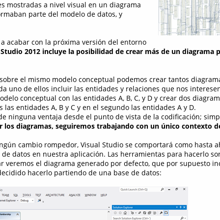
es mostradas a nivel visual en un diagrama
ormaban parte del modelo de datos, y
a a acabar con la próxima versión del entorno
 Studio 2012 incluye la posibilidad de crear más de un diagrama
, sobre el mismo modelo conceptual podemos crear tantos diagra
a uno de ellos incluir las entidades y relaciones que nos interesen
elo conceptual con las entidades A, B, C, y D y crear dos diagra
s las entidades A, B y C y en el segundo las entidades A y D.
de ninguna ventaja desde el punto de vista de la codificación; si
r los diagramas, seguiremos trabajando con un único contexto d
ningún cambio rompedor, Visual Studio se comportará como hasta 
de datos en nuestra aplicación. Las herramientas para hacerlo s
izar veremos el diagrama generado por defecto, que por supuesto in
ecidido hacerlo partiendo de una base de datos: