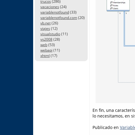
(286)
trucos
(24)
vacaciones
(33)
variablenotfound
(20)
variablenotfound.com
(26)
vb.net
(12)
viajes
(11)
visualstudio
(28)
vs2008
(53)
web
(11)
webapi
(17)
xhtml
En fin, una caracter
lo necesitamos, en s
Publicado en
Variabl