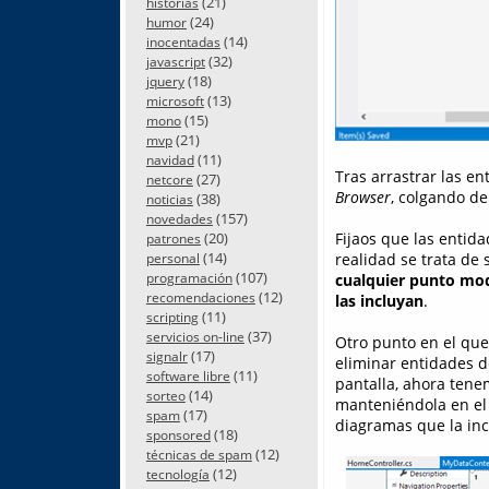
(21)
historias
(24)
humor
(14)
inocentadas
(32)
javascript
(18)
jquery
(13)
microsoft
(15)
mono
(21)
mvp
(11)
navidad
Tras arrastrar las e
(27)
netcore
Browser
, colgando de
(38)
noticias
(157)
novedades
(20)
Fijaos que las entid
patrones
(14)
realidad se trata de 
personal
(107)
programación
cualquier punto mod
(12)
recomendaciones
las incluyan
.
(11)
scripting
(37)
servicios on-line
Otro punto en el que 
(17)
signalr
eliminar entidades d
(11)
software libre
pantalla, ahora tene
(14)
sorteo
manteniéndola en el m
(17)
spam
diagramas que la in
(18)
sponsored
(12)
técnicas de spam
(12)
tecnología