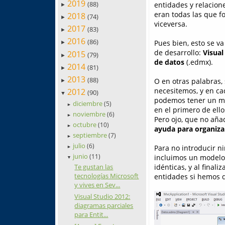
2019
(88)
entidades y relacion
►
eran todas las que f
2018
(74)
►
viceversa.
2017
(83)
►
2016
(86)
Pues bien, esto se v
►
de desarrollo:
Visual
2015
(79)
►
de datos
(.edmx).
2014
(81)
►
2013
(88)
O en otras palabras
►
necesitemos, y en cad
2012
(90)
▼
podemos tener un mod
diciembre
(5)
►
en el primero de ello
noviembre
(6)
►
Pero ojo, que no aña
octubre
(10)
►
ayuda para organiza
septiembre
(7)
►
julio
(6)
Para no introducir 
►
junio
(11)
incluimos un modelo 
▼
Te gustan las
idénticas, y al final
tecnologías Microsoft
entidades si hemos d
y vives en Sev...
Visual Studio 2012:
diagramas parciales
para Entit...