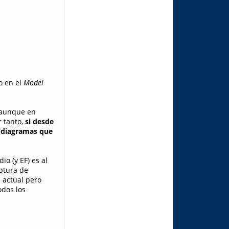
o en el
Model
 aunque en
r tanto,
si desde
s diagramas que
o (y EF) es al
ptura de
 actual pero
odos los