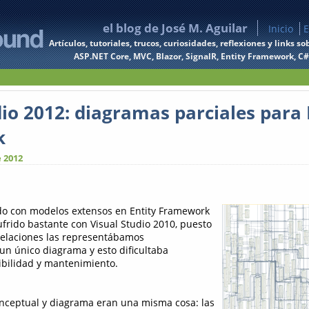
el blog de José M. Aguilar
Inicio
E
Artículos, tutoriales, trucos, curiosidades, reflexiones y links
ASP.NET Core, MVC, Blazor, SignalR, Entity Framework, C#, 
dio 2012: diagramas parciales para 
k
e 2012
do con modelos extensos en Entity Framework
frido bastante con Visual Studio 2010, puesto
relaciones las representábamos
un único diagrama y esto dificultaba
bilidad y mantenimiento.
nceptual y diagrama eran una misma cosa: las