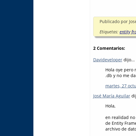
Publicado por
Jos
Etiquetas:
entity f
2 Comentarios:
Davideveloper
dijo...
Hola oye pero 
.db y no me d
martes, 27 oct
José María Aguilar
dij
Hola,
en realidad no
de Entity Fram
archivo de dato