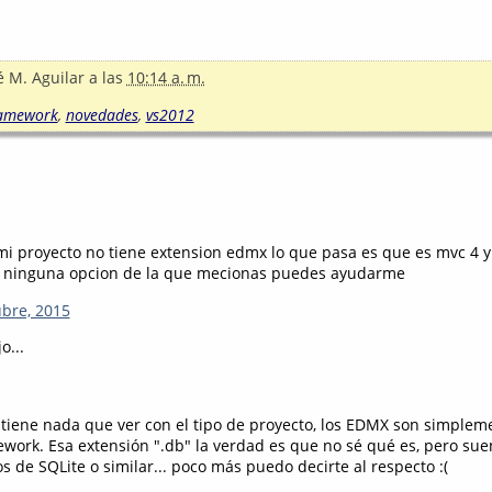
é M. Aguilar
a las
10:14 a. m.
ramework
,
novedades
,
vs2012
mi proyecto no tiene extension edmx lo que pasa es que es mvc 4 y
a ninguna opcion de la que mecionas puedes ayudarme
ubre, 2015
o...
 tiene nada que ver con el tipo de proyecto, los EDMX son simple
ework. Esa extensión ".db" la verdad es que no sé qué es, pero su
s de SQLite o similar... poco más puedo decirte al respecto :(