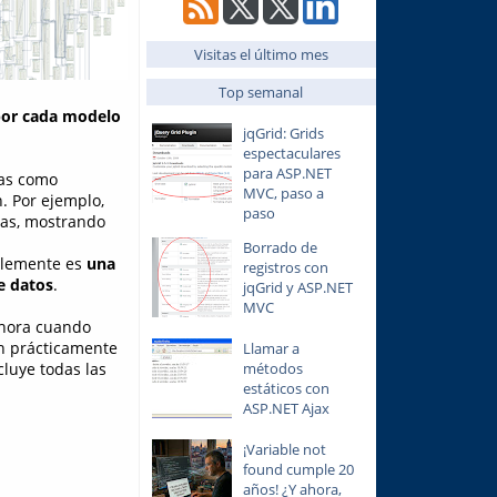
Visitas el último mes
Top semanal
 por cada modelo
jqGrid: Grids
espectaculares
para ASP.NET
mas como
MVC, paso a
. Por ejemplo,
paso
mas, mostrando
Borrado de
mplemente es
una
registros con
e datos
.
jqGrid y ASP.NET
MVC
ahora cuando
on prácticamente
Llamar a
métodos
cluye todas las
estáticos con
ASP.NET Ajax
¡Variable not
found cumple 20
años! ¿Y ahora,