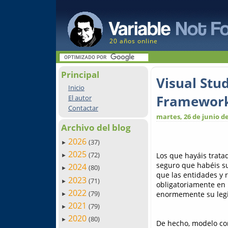
20 años online
Principal
Visual Stu
Inicio
Framewor
El autor
Contactar
martes, 26 de junio d
Archivo del blog
2026
(37)
►
2025
(72)
Los que hayáis trata
►
seguro que habéis su
2024
(80)
►
que las entidades y 
2023
(71)
►
obligatoriamente en 
2022
(79)
enormemente su legi
►
2021
(79)
►
2020
(80)
►
De hecho, modelo co