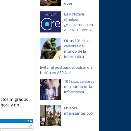
qué?
La directiva
@helper,
¿reencarnada en
ASP.NET Core 3?
Otras 101 citas
célebres del
mundo de la
informática
Evitar el postback al pulsar un
botón en ASP.Net
101 citas célebres
del mundo de la
informática
ectos migrados
ahora y no
Enlaces
interesantes 656