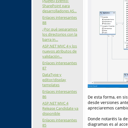
[Auges] Evento:
SharePoint para
desarrolladores AS...
Enlaces interesantes
88
¿Por qué separamos
los directorios con la
barra in...
ASP.NET MVC 4 y los
nuevos atributos de
validación...
Enlaces interesantes
87
DataType y
editor/display
templates
Enlaces interesantes
86
De esta forma, en si
desde versiones ante
ASP.NET MVC 4
apreciaremos cambio
Release Candidate ya
disponible
Donde notaréis la de
Enlaces interesantes
diagramas es al acce
85