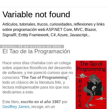
Variable not found
Artículos, tutoriales, trucos, curiosidades, reflexiones y links
sobre programación web ASP.NET Core, MVC, Blazor,
SignalR, Entity Framework, C#, Azure, Javascript...
martes, 25 de octubre de 2011
El Tao de la Programación
Hace unos días charlaba con un colega
sobre aspectos filosóficos del desarrollo
de software, y me pareció curioso que no
conociera “
The Tao of Programming
”,
todo un clásico de la literatura friki, y
lectura indispensable para los que nos
dedicamos a esto.
Este libro,
escrito en el año 1987
por
Geoffrey James
, recoge, en un