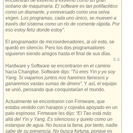
encuentran de extremo a extremo como un gran
océano de maquinaria. El software es tan polifacético
como un diamante, y enrevesado como una selva
virgen. Los programas, cada uno único, se mueven a
través del sistema como un río de corriente rápida. Por
eso estoy feliz donde estoy”
.
El programador de microordenadores, al oír esto, se
quedó en silencio. Pero los dos programadores
siguieron siendo amigos hasta el final de sus días.
8.4
Hardware y Software se encontraron en el camino
hacia Changtse. Software dijo:
“Tú eres Yin y yo soy
Yang. Si viajamos juntos nos haremos famosos y
ganaremos vastas sumas de dinero”
. Y así, el equipo
se unió, pensando que conquistarían el mundo.
Actualmente se encontraron con Firmware, que
estaba vestido con harapos y cojeaba apoyado en un
palo espinoso. Firmware les dijo:
“El Tao está más
allá del Yin y Yang. Es silencioso y quieto como un
estanque de agua. No busca la fama, por tanto, nadie
sabe de su presencia. No busca fortuna, porque es