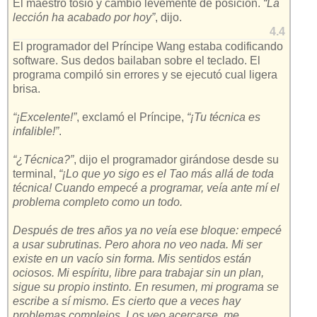
El maestro tosió y cambió levemente de posición.
“La
lección ha acabado por hoy”
, dijo.
4.4
El programador del Príncipe Wang estaba codificando
software. Sus dedos bailaban sobre el teclado. El
programa compiló sin errores y se ejecutó cual ligera
brisa.
“¡Excelente!”
, exclamó el Príncipe,
“¡Tu técnica es
infalible!”
.
“¿Técnica?”
, dijo el programador girándose desde su
terminal,
“¡Lo que yo sigo es el Tao más allá de toda
técnica! Cuando empecé a programar, veía ante mí el
problema completo como un todo.
Después de tres años ya no veía ese bloque: empecé
a usar subrutinas. Pero ahora no veo nada. Mi ser
existe en un vacío sin forma. Mis sentidos están
ociosos. Mi espíritu, libre para trabajar sin un plan,
sigue su propio instinto. En resumen, mi programa se
escribe a sí mismo. Es cierto que a veces hay
problemas complejos. Los veo acercarse, me