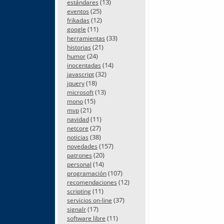
(13)
estándares
(25)
eventos
(12)
frikadas
(11)
google
(33)
herramientas
(21)
historias
(24)
humor
(14)
inocentadas
(32)
javascript
(18)
jquery
(13)
microsoft
(15)
mono
(21)
mvp
(11)
navidad
(27)
netcore
(38)
noticias
(157)
novedades
(20)
patrones
(14)
personal
(107)
programación
(12)
recomendaciones
(11)
scripting
(37)
servicios on-line
(17)
signalr
(11)
software libre