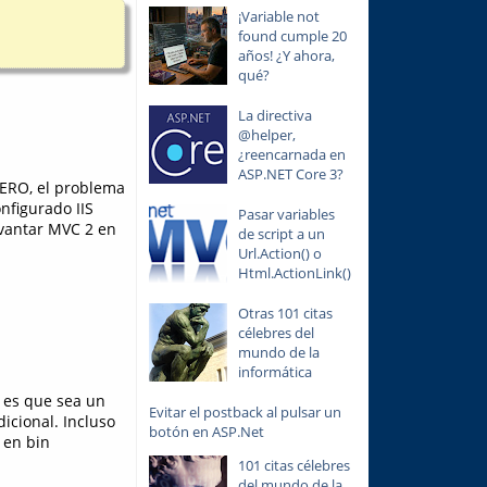
¡Variable not
found cumple 20
años! ¿Y ahora,
qué?
La directiva
@helper,
¿reencarnada en
ASP.NET Core 3?
PERO, el problema
nfigurado IIS
Pasar variables
evantar MVC 2 en
de script a un
Url.Action() o
Html.ActionLink()
Otras 101 citas
célebres del
mundo de la
informática
l es que sea un
Evitar el postback al pulsar un
dicional. Incluso
botón en ASP.Net
 en bin
101 citas célebres
del mundo de la