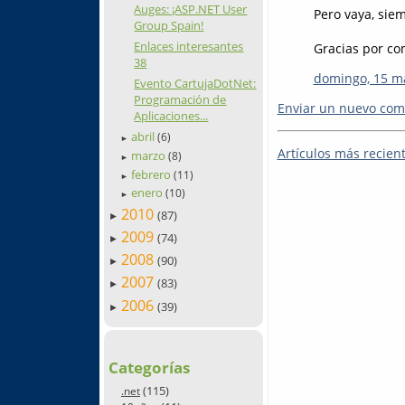
Auges: ¡ASP.NET User
Pero vaya, siem
Group Spain!
Enlaces interesantes
Gracias por co
38
domingo, 15 m
Evento CartujaDotNet:
Programación de
Enviar un nuevo com
Aplicaciones...
abril
(6)
►
Artículos más recien
marzo
(8)
►
febrero
(11)
►
enero
(10)
►
2010
(87)
►
2009
(74)
►
2008
(90)
►
2007
(83)
►
2006
(39)
►
Categorías
(115)
.net