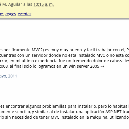
é M. Aguilar
a las
10:15 a. m.
vc
,
auges
,
eventos
specificamente MVC2) es muy muy bueno, y facil trabajar con el, 
ncuentras con un servidor donde no esta instalado MVC o no esta co
rror, en mi ultima experiencia fue un tremendo dolor de cabeza l
008, al final solo lo logramos en un win server 2005 =/
ayo, 2011
es encontrar algunos problemillas para instalarlo, pero lo habitua
amente sencillo, y similar al de instalar una aplicación ASP.NET tra
o sin necesidad de tener MVC instalado en la máquina, utilizando