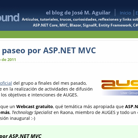
el blog de José M. Aguilar
Inicio
E
Artículos, tutoriales, trucos, curiosidades, reflexiones y links
ASP.NET Core, MVC, Blazor, SignalR, Entity Framework, C#, 
n paseo por ASP.NET MVC
 de 2011
ficial
del grupo a finales del mes pasado,
 en la realización de actividades de difusión
los objetivos e intenciones de AUGES.
r que un
Webcast gratuito
, qué temática más apropiada que
ASP.N
omás
,
Technology Specialist
en Raona, miembro de AUGES y todo un e
sión inaugural :-)
 por ASP.NET MVC