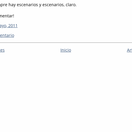
pre hay escenarios y escenarios, claro.
mentar!
ayo, 2011
entario
tes
Inicio
Ar