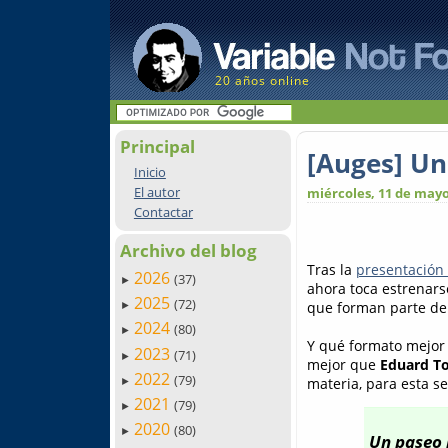
20 años online
Principal
[Auges] U
Inicio
El autor
miércoles, 11 de mayo
Contactar
Archivo del blog
Tras la
presentación o
2026
(37)
►
ahora toca estrenarse
2025
(72)
que forman parte de 
►
2024
(80)
►
Y qué formato mejo
2023
(71)
►
mejor que
Eduard T
2022
(79)
materia, para esta se
►
2021
(79)
►
2020
(80)
►
Un paseo