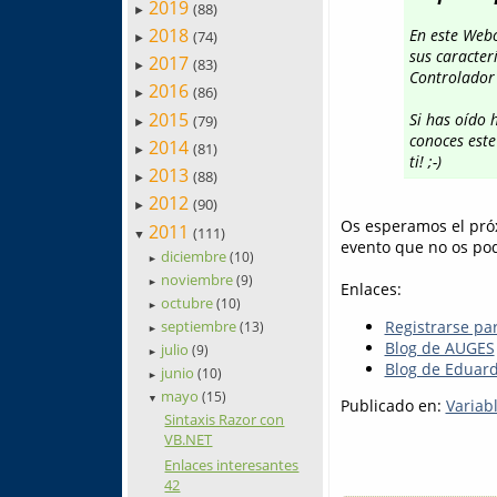
2019
(88)
►
2018
En este Web
(74)
►
sus caracter
2017
(83)
►
Controlador
2016
(86)
►
2015
Si has oído
(79)
►
conoces est
2014
(81)
►
ti! ;-)
2013
(88)
►
2012
(90)
►
Os esperamos el pr
2011
(111)
▼
evento que no os pod
diciembre
(10)
►
noviembre
(9)
►
Enlaces:
octubre
(10)
►
Registrarse par
septiembre
(13)
►
Blog de AUGES
julio
(9)
►
Blog de Eduar
junio
(10)
►
mayo
(15)
▼
Publicado en:
Variab
Sintaxis Razor con
VB.NET
Enlaces interesantes
42