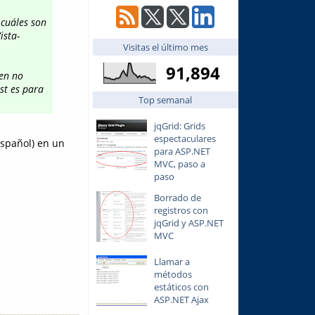
cuáles son
ista-
Visitas el último mes
91,894
ien no
st es para
Top semanal
jqGrid: Grids
espectaculares
español) en un
para ASP.NET
MVC, paso a
paso
Borrado de
registros con
jqGrid y ASP.NET
MVC
Llamar a
métodos
estáticos con
ASP.NET Ajax