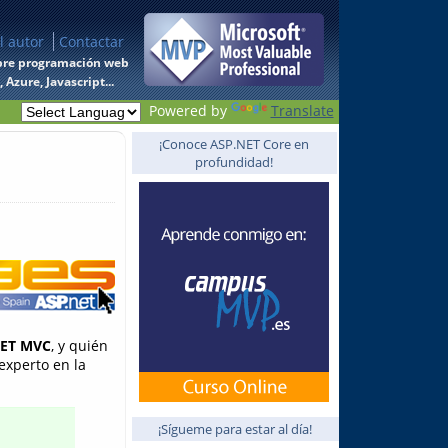
l autor
Contactar
 sobre programación web
Azure, Javascript...
Powered by
Translate
¡Conoce ASP.NET Core en
profundidad!
ET MVC
, y quién
xperto en la
¡Sígueme para estar al día!