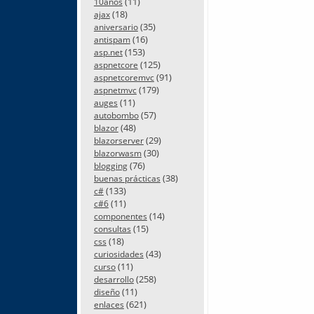
(11)
10años
(18)
ajax
(35)
aniversario
(16)
antispam
(153)
asp.net
(125)
aspnetcore
(91)
aspnetcoremvc
(179)
aspnetmvc
(11)
auges
(57)
autobombo
(48)
blazor
(29)
blazorserver
(30)
blazorwasm
(76)
blogging
(38)
buenas prácticas
(133)
c#
(11)
c#6
(14)
componentes
(15)
consultas
(18)
css
(43)
curiosidades
(11)
curso
(258)
desarrollo
(11)
diseño
(621)
enlaces