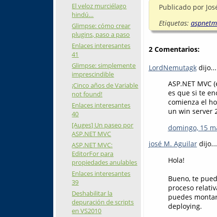
El veloz murciélago
Publicado por
Jos
hindú…
Etiquetas:
aspnetm
Glimpse: cómo crear
plugins, paso a paso
Enlaces interesantes
2 Comentarios:
41
Glimpse: simplemente
LordNemutagk
dijo...
imprescindible
ASP.NET MVC (e
¡Cinco años de Variable
es que si te e
not found!
comienza el ho
Enlaces interesantes
un win server 2
40
[Auges] Un paseo por
domingo, 15 m
ASP.NET MVC
josé M. Aguilar
dijo...
ASP.NET MVC:
EditorFor para
Hola!
propiedades anulables
Enlaces interesantes
Bueno, te pued
39
proceso relativ
Deshabilitar la
puedes montarl
depuración de scripts
deploying.
en VS2010