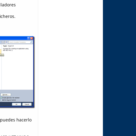
lladores
icheros.
 (puedes hacerlo