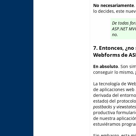
No necesariamente
.
lo decides, este nue
De todas for
ASP.NET MVC
no.
7. Entonces, ¿no
Webforms de AS
En absoluto
. Son si
conseguir lo mismo, 
La tecnología de Web
de aplicaciones web a
derivada del entorn
estado) del protocol
postbacks
y
viewstates
productiva formulari
de nuestra aplicació
estuviéramos progr
Sin embargo, esta mi