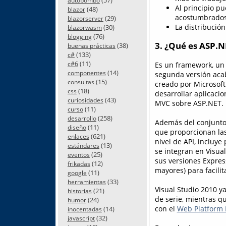
autobombo
Al principio pu
(48)
blazor
acostumbrados 
(29)
blazorserver
La distribució
(30)
blazorwasm
(76)
blogging
3. ¿Qué es ASP
(38)
buenas prácticas
(133)
c#
(11)
c#6
Es un framework, un
(14)
componentes
segunda versión acab
(15)
consultas
creado por Microsoft
(18)
css
desarrollar aplicacio
(43)
curiosidades
MVC sobre ASP.NET.
(11)
curso
(258)
desarrollo
Además del conjunto 
(11)
diseño
que proporcionan la
(621)
enlaces
nivel de API, incluye
(13)
estándares
se integran en Visual
(25)
eventos
sus versiones Expre
(12)
frikadas
mayores) para facilit
(11)
google
(33)
herramientas
Visual Studio 2010 y
(21)
historias
de serie, mientras qu
(24)
humor
con el
Web Platform I
(14)
inocentadas
(32)
javascript