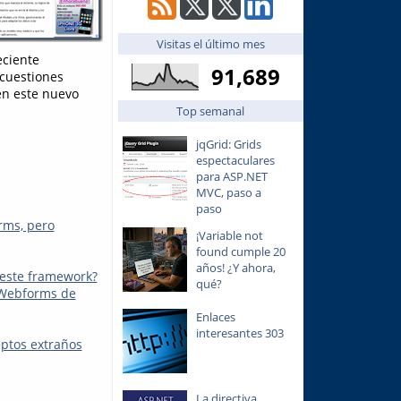
Visitas el último mes
eciente
91,689
 cuestiones
en este nuevo
Top semanal
jqGrid: Grids
espectaculares
para ASP.NET
MVC, paso a
paso
rms, pero
¡Variable not
found cumple 20
años! ¿Y ahora,
 este framework?
qué?
s Webforms de
Enlaces
interesantes 303
ptos extraños
La directiva