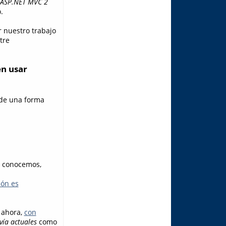
ASP.NET MVC 2
.
r nuestro trabajo
tre
n usar
 de una forma
s conocemos,
ión es
 ahora,
con
vía actuales
como