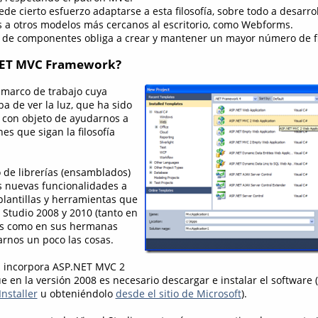
ede cierto esfuerzo adaptarse a esta filosofía, sobre todo a desarro
a otros modelos más cercanos al escritorio, como Webforms.
n de componentes obliga a crear y mantener un mayor número de f
.NET MVC Framework?
 marco de trabajo cuya
a de ver la luz, que ha sido
 con objeto de ayudarnos a
nes que sigan la filosofía
de librerías (ensamblados)
s nuevas funcionalidades a
 plantillas y herramientas que
 Studio 2008 y 2010 (tanto en
ss como en sus hermanas
arnos un poco las cosas.
a incorpora ASP.NET MVC 2
e en la versión 2008 es necesario descargar e instalar el software
nstaller
u obteniéndolo
desde el sitio de Microsoft
).