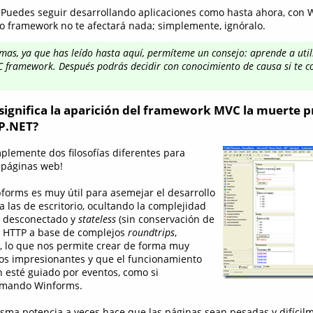
 Puedes seguir desarrollando aplicaciones como hasta ahora, con W
vo framework no te afectará nada; simplemente, ignóralo.
mas, ya que has leído hasta aquí, permíteme un consejo: aprende a util
 framework. Después podrás decidir con conocimiento de causa si te c
 significa la aparición del framework MVC la muerte p
P.NET?
mplemente dos filosofías diferentes para
¡páginas web!
forms es muy útil para asemejar el desarrollo
 las de escritorio, ocultando la complejidad
o desconectado y
stateless
(sin conservación de
o HTTP a base de complejos
roundtrips
,
, lo que nos permite crear de forma muy
os impresionantes y que el funcionamiento
n esté guiado por eventos, como si
amando Winforms.
sma potencia a veces hace que las páginas sean pesadas y difícil