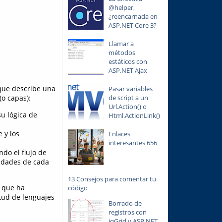
@helper,
¿reencarnada en
ASP.NET Core 3?
Llamar a
métodos
estáticos con
ASP.NET Ajax
que describe una
Pasar variables
de script a un
o capas):
Url.Action() o
u lógica de
Html.ActionLink()
 y los
Enlaces
interesantes 656
ndo el flujo de
sidades de cada
13 Consejos para comentar tu
y que ha
código
itud de lenguajes
Borrado de
registros con
jqGrid y ASP.NET