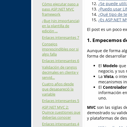
¿Se puede util
Cómo ejecutar paso a
¿Puedo usar L
paso ASP.NET MVC
framework
¿Qué tipo de te
¿Es ASP.NET MV
¿Bug (sin importancia)
en la plantilla de
El post es un poco e
edición ...
Enlaces interesantes 7
1. Empecemos des
Consejos
imprescindibles por si
Aunque de forma alg
algo falla
forma de desarrollar
Enlaces interesantes 6
El
Modelo
que 
Validación de rangos
negocio, y sus
decimales en cliente y
La
Vista
, o int
servid...
mecanismos int
Cuatro años desde
El
Controlador
que desapareció la
información en
variable
uno.
Enlaces interesantes 5
ASP.NET MVC 2:
MVC
son las siglas 
Quince cuestiones que
demostrado su validez
deberías conocer
y plataformas de des
Enlaces interesantes 4