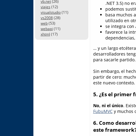
(26)
vb.net
.NET 3.5) no era
(12)
viajes
podemos sustit
(11)
visualstudio
basa muchos a
(28)
vs2008
utilizado en ot
(53)
web
se integra con 
(11)
webapi
favorece la in
(17)
xhtml
dependencias,
… y un largo etcéter
desarrolladores ten
para sacarle partido.
Sin embargo, el hec
partir de cero: much
este nuevo contexto.
5. ¿Es el prime
No, ni el único
. Exi
FubuMVC
y muchos o
6. Como desarrol
este framework