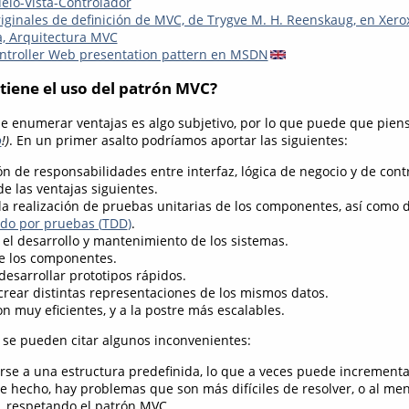
elo-Vista-Controlador
ginales de definición de MVC, de Trygve M. H. Reenskaug, en Xerox
a, Arquitectura MVC
ntroller Web presentation pattern en MSDN
 tiene el uso del patrón MVC?
 enumerar ventajas es algo subjetivo, por lo que puede que piens
o
!)
. En un primer asalto podríamos aportar las siguientes:
ón de responsabilidades entre interfaz, lógica de negocio y de con
e las ventajas siguientes.
la realización de pruebas unitarias de los componentes, así como d
ado por pruebas (
TDD
)
.
 el desarrollo y mantenimiento de los sistemas.
de los componentes.
desarrollar prototipos rápidos.
 crear distintas representaciones de los mismos datos.
n muy eficientes, y a la postre más escalables.
se pueden citar algunos inconvenientes:
rse a una estructura predefinida, lo que a veces puede incrementa
De hecho, hay problemas que son más difíciles de resolver, o al me
, respetando el patrón MVC.