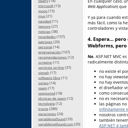
(18)
En cualquier caso, u
jquery
(13)
microsoft
Web Application
) que
(15)
mono
(21)
mvp
Y ya para cuando est
(11)
navidad
más fácil, como la h
(27)
netcore
controladores y vistas
(38)
noticias
(157)
novedades
4. Espera… pero
(20)
patrones
Webforms, pero 
(14)
personal
(107)
programación
No
. ASP.NET MVC es 
(12)
recomendaciones
radicalmente distint
(11)
scripting
(37)
servicios on-line
no existe el po
(17)
signalr
no hay viewstat
(11)
software libre
no hay eventos
(14)
sorteo
el diseñador vi
(17)
spam
como consecuen
(18)
sponsored
(12)
no es necesario
técnicas de spam
(12)
las páginas no
tecnología
(286)
trucos
infinitamente
(24)
vacaciones
nosotros contr
(33)
variablenotfound
también tenemo
(20)
variablenotfound.com
ASP.NET 4 tam