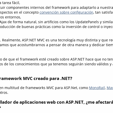
 tarea fácil,
uir componentes internos del framework para adaptarlo a nuestra
spectos en el concepto
convención sobre configuración
, tan satis
ros entornos,
Ajax de forma natural, sin artificios como los UpdatePanels y simila
troducción de buenas prácticas como la inversión de control o inyec
a. Realmente, ASP.NET MVC es una tecnología muy distinta y que re
gamos que acostumbrarnos a pensar de otra manera y dedicar tie
ho de que el framework esté creado sobre ASP.NET hace que no t
os de los conocimientos que ya tenemos seguirán siendo válidos y 
r framework MVC creado para .NET?
sten multitud de frameworks MVC para ASP.Net, como
MonoRail
,
Mav
tros.
lador de aplicaciones web con ASP.NET, ¿me afectará 
?