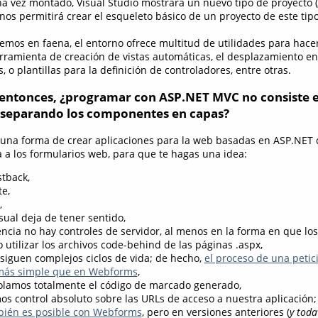
na vez montado, Visual Studio mostrará un nuevo tipo de proyecto (
 nos permitirá crear el esqueleto básico de un proyecto de este tipo
emos en faena, el entorno ofrece multitud de utilidades para hace
erramienta de creación de vistas automáticas, el desplazamiento en
, o plantillas para la definición de controladores, entre otras.
 entonces, ¿programar con ASP.NET MVC no consiste e
separando los componentes en capas?
una forma de crear aplicaciones para la web basadas en ASP.NET
a a los formularios web, para que te hagas una idea:
stback,
e,
,
sual deja de tener sentido,
cia no hay controles de servidor, al menos en la forma en que lo
 utilizar los archivos code-behind de las páginas .aspx,
 siguen complejos ciclos de vida; de hecho,
el proceso de una petic
 más simple que en Webforms
,
olamos totalmente el código de marcado generado,
s control absoluto sobre las URLs de acceso a nuestra aplicación;
bién es posible con Webforms
, pero en versiones anteriores (
y toda