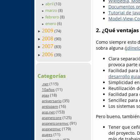
Wikipedia, Mod
abril
(10)
►
Documentos ori
marzo
(8)
►
Tutorial de Jav
febrero
(8)
Model-View-Co
►
enero
(6)
►
2. ¿Qué ventajas
2009
(74)
►
2008
(90)
►
Como siempre esto de
2007
(83)
sobra alguna
(¡
dímel
►
2006
(39)
►
Clara separaci
provoca parte d
Facilidad para 
Categorías
desarrollo gui
Simplicidad en
(115)
.net
Reutilización 
(11)
10años
Facilidad para 
(18)
ajax
Sencillez para
(35)
aniversario
Los sistemas so
(16)
antispam
(153)
asp.net
Pero bueno, también 
(125)
aspnetcore
(91)
aspnetcoremvc
Tener que ceñi
(179)
aspnetmvc
del proyecto. 
(11)
auges
más de trabajo
(57)