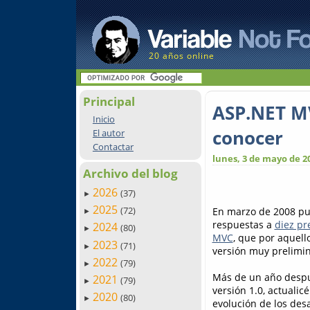
20 años online
Principal
ASP.NET MV
Inicio
conocer
El autor
Contactar
lunes, 3 de mayo de 2
Archivo del blog
2026
(37)
►
2025
(72)
En marzo de 2008 p
►
respuestas a
diez pr
2024
(80)
►
MVC
, que por aquell
2023
(71)
►
versión muy prelimina
2022
(79)
►
Más de un año despué
2021
(79)
►
versión 1.0, actualic
2020
(80)
►
evolución de los des