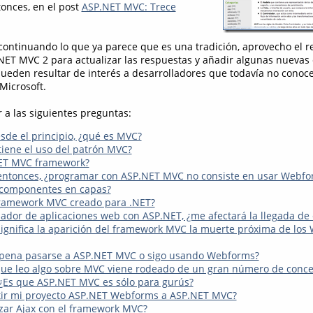
onces, en el post
ASP.NET MVC: Trece
continuando lo que ya parece que es una tradición, aprovecho el r
ET MVC 2 para actualizar las respuestas y añadir algunas nuevas
ueden resultar de interés a desarrolladores que todavía no conoc
Microsoft.
 a las siguientes preguntas:
e el principio, ¿qué es MVC?
tiene el uso del patrón MVC?
ET MVC framework?
entonces, ¿programar con ASP.NET MVC no consiste en usar Webfo
 componentes en capas?
framework MVC creado para .NET?
ador de aplicaciones web con ASP.NET, ¿me afectará la llegada de
significa la aparición del framework MVC la muerte próxima de lo
a pena pasarse a ASP.NET MVC o sigo usando Webforms?
ue leo algo sobre MVC viene rodeado de un gran número de conce
 ¿Es que ASP.NET MVC es sólo para gurús?
tir mi proyecto ASP.NET Webforms a ASP.NET MVC?
izar Ajax con el framework MVC?