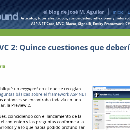
el blog de José M. Aguilar
Inicio
E
Artículos, tutoriales, trucos, curiosidades, reflexiones y links
ASP.NET Core, MVC, Blazor, SignalR, Entity Framework, C#, 
C 2: Quince cuestiones que deber
010
ubliqué un
megapost
en el que se recogían
eguntas básicas sobre el framework ASP.NET
os entonces se encontraba todavía en una
r, la Preview 2.
s, coincidiendo con el lanzamiento de la
é el contenido y las preguntas conforme a la
arrollos y a lo que había podido profundizar