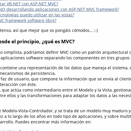
izar VB.NET con ASP.NET MVC?
INQ desarrollando aplicaciones con ASP.NET MVC framework?
cnologías puedo utilizar en las vistas?
C framework software libre?
xtenso, así que mejor que os pongáis cómodos… ;-)
de el principio, ¿qué es MVC?
o simplista, podríamos definir MVC como un patrón arquitectural 
 aplicaciones software separando los componentes en tres grupos (
contiene una representación de los datos que maneja el sistema, s
 mecanismos de persistencia.
erfaz de usuario, que compone la información que se envía al cliente
eracción con éste.
, que actúa como intermediario entre el Modelo y la Vista, gestiona
tre ellos y las transformaciones para adaptar los datos a las nece
de Modelo-Vista-Controlador, y se trata de un modelo muy maduro 
 a lo largo de los años en todo tipo de aplicaciones, y sobre mult
arrollo. Puedes encontrar más información en: