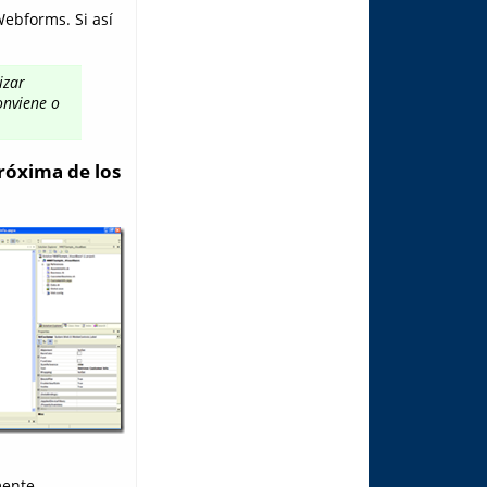
ebforms. Si así
izar
onviene o
róxima de los
mente