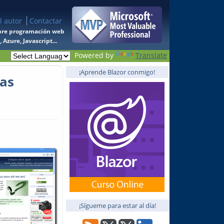
l autor
Contactar
 sobre programación web
Azure, Javascript...
Powered by
Translate
¡Aprende Blazor conmigo!
ías
¡Sígueme para estar al día!