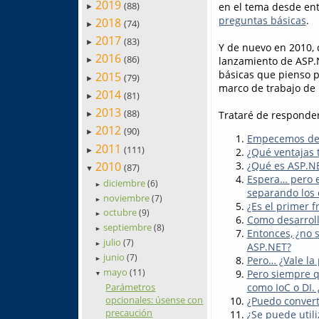
2019
(88)
en el tema desde ent
►
preguntas básicas
.
2018
(74)
►
2017
(83)
►
Y de nuevo en 2010, 
2016
(86)
lanzamiento de ASP.N
►
básicas que pienso p
2015
(79)
►
marco de trabajo de 
2014
(81)
►
2013
(88)
Trataré de responder
►
2012
(90)
►
Empecemos desd
2011
(111)
¿Qué ventajas 
►
2010
¿Qué es ASP.N
(87)
▼
Espera… pero 
diciembre
(6)
►
separando los
noviembre
(7)
►
¿Es el primer 
octubre
(9)
►
Como desarroll
septiembre
(8)
►
Entonces, ¿no 
julio
(7)
►
ASP.NET?
junio
(7)
Pero… ¿Vale l
►
mayo
(11)
Pero siempre q
▼
Parámetros
como IoC o DI.
opcionales: úsense con
¿Puedo conver
precaución
¿Se puede util