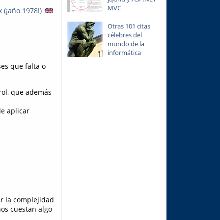
MVC
 (¡año 1978!)
Otras 101 citas
célebres del
mundo de la
informática
es que falta o
trol, que además
e aplicar
r la complejidad
nos cuestan algo