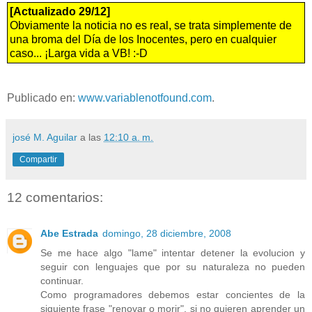
[Actualizado 29/12]
Obviamente la noticia no es real, se trata simplemente de
una broma del Día de los Inocentes, pero en cualquier
caso... ¡Larga vida a VB! :-D
Publicado en:
www.variablenotfound.com
.
josé M. Aguilar
a las
12:10 a. m.
Compartir
12 comentarios:
Abe Estrada
domingo, 28 diciembre, 2008
Se me hace algo "lame" intentar detener la evolucion y
seguir con lenguajes que por su naturaleza no pueden
continuar.
Como programadores debemos estar concientes de la
siguiente frase "renovar o morir", si no quieren aprender un