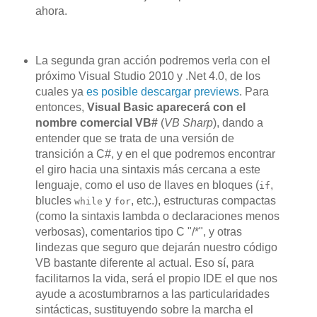
ahora.
La segunda gran acción podremos verla con el
próximo Visual Studio 2010 y .Net 4.0, de los
cuales ya
es posible descargar previews
. Para
entonces,
Visual Basic aparecerá con el
nombre comercial VB#
(
VB Sharp
), dando a
entender que se trata de una versión de
transición a C#, y en el que podremos encontrar
el giro hacia una sintaxis más cercana a este
lenguaje, como el uso de llaves en bloques (
,
if
blucles
y
, etc.), estructuras compactas
while
for
(como la sintaxis lambda o declaraciones menos
verbosas), comentarios tipo C "/*", y otras
lindezas que seguro que dejarán nuestro código
VB bastante diferente al actual. Eso sí, para
facilitarnos la vida, será el propio IDE el que nos
ayude a acostumbrarnos a las particularidades
sintácticas, sustituyendo sobre la marcha el