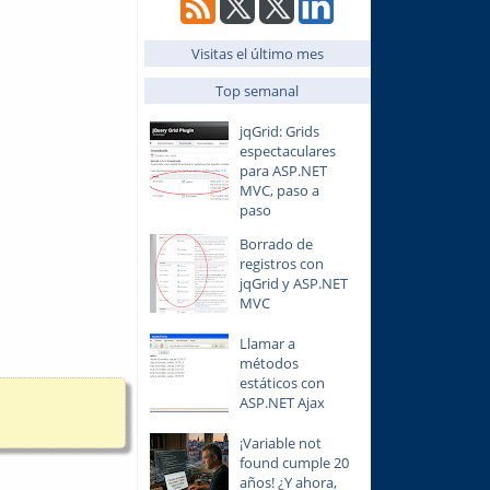
Visitas el último mes
Top semanal
jqGrid: Grids
espectaculares
para ASP.NET
MVC, paso a
paso
Borrado de
registros con
jqGrid y ASP.NET
MVC
Llamar a
métodos
estáticos con
ASP.NET Ajax
¡Variable not
found cumple 20
años! ¿Y ahora,