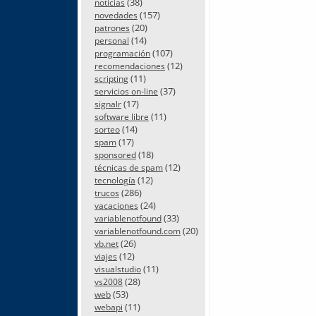
(38)
noticias
(157)
novedades
(20)
patrones
(14)
personal
(107)
programación
(12)
recomendaciones
(11)
scripting
(37)
servicios on-line
(17)
signalr
(11)
software libre
(14)
sorteo
(17)
spam
(18)
sponsored
(12)
técnicas de spam
(12)
tecnología
(286)
trucos
(24)
vacaciones
(33)
variablenotfound
(20)
variablenotfound.com
(26)
vb.net
(12)
viajes
(11)
visualstudio
(28)
vs2008
(53)
web
(11)
webapi