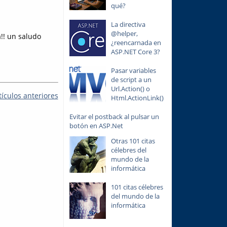
qué?
La directiva
@helper,
a!! un saludo
¿reencarnada en
ASP.NET Core 3?
Pasar variables
de script a un
Url.Action() o
tículos anteriores
Html.ActionLink()
Evitar el postback al pulsar un
botón en ASP.Net
Otras 101 citas
célebres del
mundo de la
informática
101 citas célebres
del mundo de la
informática