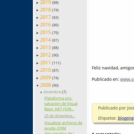
2019
(88)
►
2018
(74)
►
2017
(83)
►
2016
(86)
►
2015
(79)
►
2014
(81)
►
2013
(88)
►
2012
(90)
►
2011
(111)
►
Feliz navidad, amigos
2010
(87)
►
2009
(74)
►
Publicado en:
www.va
2008
(90)
▼
diciembre
(7)
▼
Plataforma pro-
salvación de Visual
Publicado por
Jos
Basic .NET (SVB...
25 de diciembre...
Etiquetas:
blogging
Visualizar archivos de
ayuda .CHM
descargados de I...