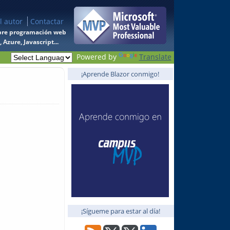
l autor
Contactar
 sobre programación web
Azure, Javascript...
Powered by
Translate
¡Aprende Blazor conmigo!
¡Sígueme para estar al día!