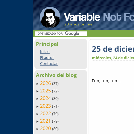
20 años online
Principal
25 de dicie
Inicio
El autor
miércoles, 24 de dici
Contactar
Archivo del blog
Fun, fun, fun...
2026
(37)
►
2025
(72)
►
2024
(80)
►
2023
(71)
►
2022
(79)
►
2021
(79)
►
2020
(80)
►