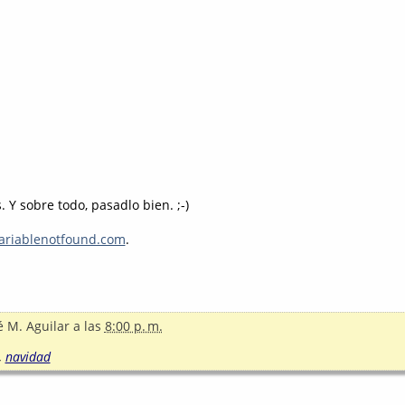
. Y sobre todo, pasadlo bien. ;-)
riablenotfound.com
.
é M. Aguilar
a las
8:00 p. m.
,
navidad