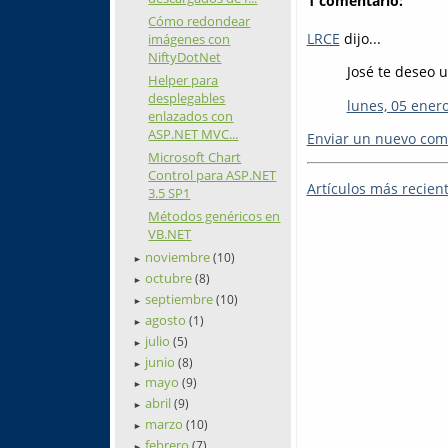
1 comentario:
Cómo redondear
LRCE
dijo...
imágenes con
NiftyDotNet
José te deseo u
Helper para
desplegables
lunes, 05 enero
enlazados con
ASP.NET MVC...
Enviar un nuevo com
Microsoft Chart
Control para ASP.NET
Artículos más recien
3.5 SP1
Métodos genéricos en
VB.NET
noviembre
(10)
►
octubre
(8)
►
septiembre
(10)
►
agosto
(1)
►
julio
(5)
►
junio
(8)
►
mayo
(9)
►
abril
(9)
►
marzo
(10)
►
febrero
(7)
►