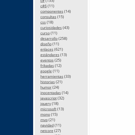
(133)
c#
(11)
c#6
(14)
componentes
(15)
consultas
(18)
css
(43)
curiosidades
(11)
curso
(258)
desarrollo
(11)
diseño
(621)
enlaces
(13)
estándares
(25)
eventos
(12)
frikadas
(11)
google
(33)
herramientas
(21)
historias
(24)
humor
(14)
inocentadas
(32)
javascript
(18)
jquery
(13)
microsoft
(15)
mono
(21)
mvp
(11)
navidad
(27)
netcore