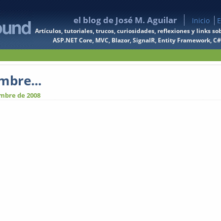
el blog de José M. Aguilar
Inicio
E
Artículos, tutoriales, trucos, curiosidades, reflexiones y links
ASP.NET Core, MVC, Blazor, SignalR, Entity Framework, C#, 
mbre...
embre de 2008