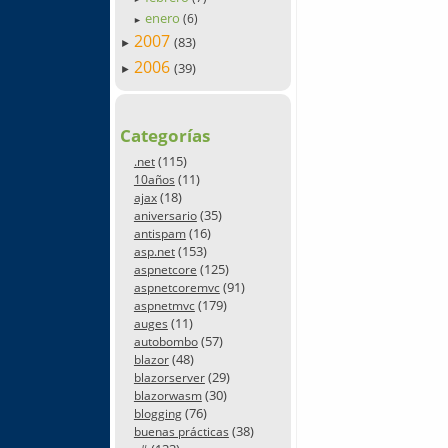
enero
(6)
►
2007
(83)
►
2006
(39)
►
Categorías
(115)
.net
(11)
10años
(18)
ajax
(35)
aniversario
(16)
antispam
(153)
asp.net
(125)
aspnetcore
(91)
aspnetcoremvc
(179)
aspnetmvc
(11)
auges
(57)
autobombo
(48)
blazor
(29)
blazorserver
(30)
blazorwasm
(76)
blogging
(38)
buenas prácticas