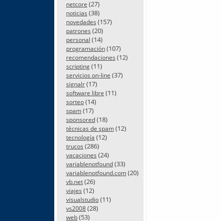
(27)
netcore
(38)
noticias
(157)
novedades
(20)
patrones
(14)
personal
(107)
programación
(12)
recomendaciones
(11)
scripting
(37)
servicios on-line
(17)
signalr
(11)
software libre
(14)
sorteo
(17)
spam
(18)
sponsored
(12)
técnicas de spam
(12)
tecnología
(286)
trucos
(24)
vacaciones
(33)
variablenotfound
(20)
variablenotfound.com
(26)
vb.net
(12)
viajes
(11)
visualstudio
(28)
vs2008
(53)
web