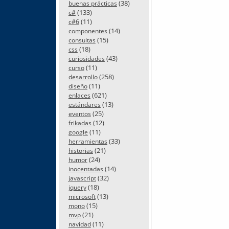
(38)
buenas prácticas
(133)
c#
(11)
c#6
(14)
componentes
(15)
consultas
(18)
css
(43)
curiosidades
(11)
curso
(258)
desarrollo
(11)
diseño
(621)
enlaces
(13)
estándares
(25)
eventos
(12)
frikadas
(11)
google
(33)
herramientas
(21)
historias
(24)
humor
(14)
inocentadas
(32)
javascript
(18)
jquery
(13)
microsoft
(15)
mono
(21)
mvp
(11)
navidad