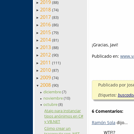
2019
(88)
►
2018
(74)
►
2017
(83)
►
2016
(86)
►
2015
(79)
►
2014
(81)
►
¡Gracias, Javi!
2013
(88)
►
2012
(90)
Publicado en:
www.va
►
2011
(111)
►
2010
(87)
►
2009
(74)
►
2008
Publicado por
Jos
(90)
▼
diciembre
(7)
►
Etiquetas:
buscado
noviembre
(10)
►
octubre
(8)
▼
Atajo para instanciar
6 Comentarios:
tipos anónimos en C#
y VB.NET
Ramón Sola
dijo...
Cómo crear un
WTF!?
traceroute con .NET,