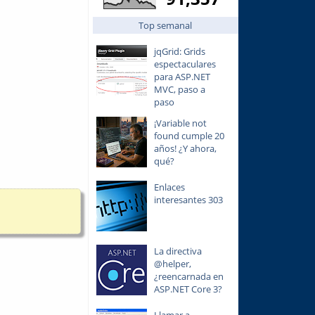
Top semanal
jqGrid: Grids
espectaculares
para ASP.NET
MVC, paso a
paso
¡Variable not
found cumple 20
años! ¿Y ahora,
qué?
Enlaces
interesantes 303
La directiva
@helper,
¿reencarnada en
ASP.NET Core 3?