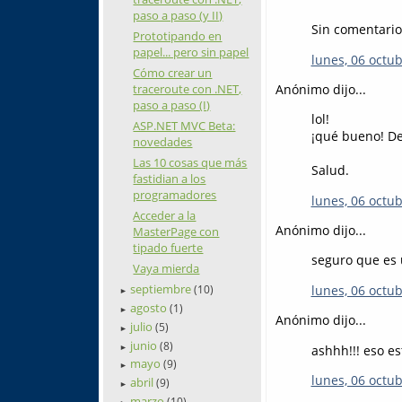
paso a paso (y II)
Sin comentario
Prototipando en
papel... pero sin papel
lunes, 06 octub
Cómo crear un
traceroute con .NET,
Anónimo dijo...
paso a paso (I)
lol!
ASP.NET MVC Beta:
¡qué bueno! De
novedades
Las 10 cosas que más
Salud.
fastidian a los
programadores
lunes, 06 octub
Acceder a la
Anónimo dijo...
MasterPage con
tipado fuerte
seguro que es 
Vaya mierda
septiembre
lunes, 06 octub
(10)
►
agosto
(1)
►
Anónimo dijo...
julio
(5)
►
junio
(8)
ashhh!!! eso es
►
mayo
(9)
►
lunes, 06 octub
abril
(9)
►
marzo
(10)