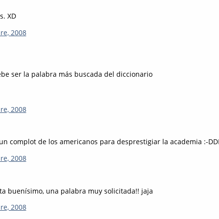
s. XD
re, 2008
be ser la palabra más buscada del diccionario
re, 2008
un complot de los americanos para desprestigiar la academia :-D
re, 2008
ta buenísimo, una palabra muy solicitada!! jaja
re, 2008