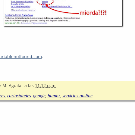
riablenotfound.com
.
é M. Aguilar
a las
11:12 p. m.
res
,
curiosidades
,
google
,
humor
,
servicios on-line