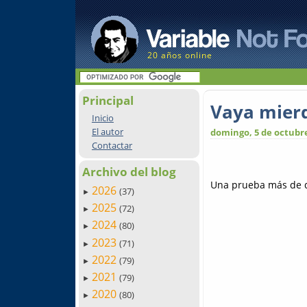
20 años online
Principal
Vaya mier
Inicio
El autor
domingo, 5 de octubre
Contactar
Archivo del blog
Una prueba más de qu
2026
(37)
►
2025
(72)
►
2024
(80)
►
2023
(71)
►
2022
(79)
►
2021
(79)
►
2020
(80)
►