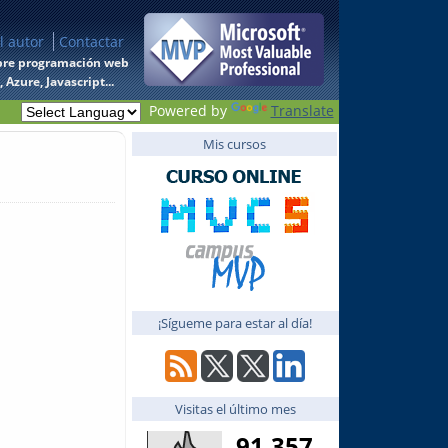
l autor
Contactar
 sobre programación web
Azure, Javascript...
Powered by
Translate
Mis cursos
¡Sígueme para estar al día!
Visitas el último mes
91,357