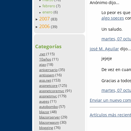
►
Anónimo dijo...
febrero
(7)
►
enero
Lo peor es que
(6)
►
algo soeces
con
2007
(83)
►
2006
(39)
►
Un saludo.
martes, 07 oct
Categorías
josé M. Aguilar
dijo...
(115)
.net
jejeje
(11)
10años
(18)
ajax
De vez en cuan
(35)
aniversario
(16)
antispam
(153)
Gracias a todo
asp.net
(125)
aspnetcore
martes, 07 oct
(91)
aspnetcoremvc
(179)
aspnetmvc
Enviar un nuevo com
(11)
auges
(57)
autobombo
(48)
blazor
Artículos más recien
(29)
blazorserver
(30)
blazorwasm
(76)
blogging