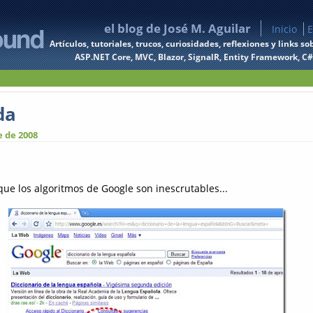
el blog de José M. Aguilar
Inicio
E
Artículos, tutoriales, trucos, curiosidades, reflexiones y links
ASP.NET Core, MVC, Blazor, SignalR, Entity Framework, C#, 
da
 de 2008
e los algoritmos de Google son inescrutables...