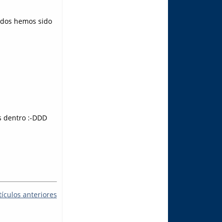
todos hemos sido
s dentro :-DDD
tículos anteriores