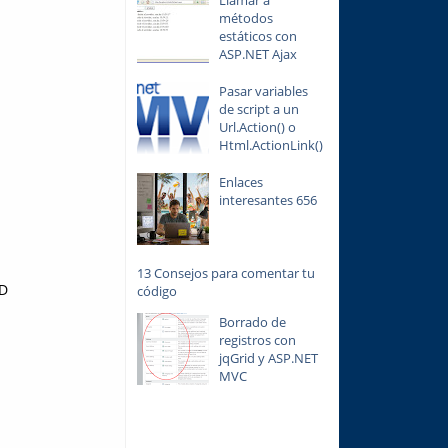
Llamar a
métodos
estáticos con
ASP.NET Ajax
Pasar variables
de script a un
Url.Action() o
Html.ActionLink()
Enlaces
interesantes 656
13 Consejos para comentar tu
DD
código
Borrado de
registros con
jqGrid y ASP.NET
MVC