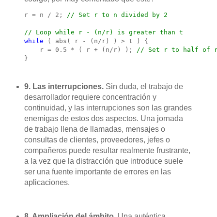
r = n / 2; 
// Set r to n divided by 2
// Loop while r - (n/r) is greater than t
while
 ( abs( r - (n/r) ) > t ) {
    r = 0.5 * ( r + (n/r) ); 
// Set r to half of 
} 
9. Las interrupciones.
Sin duda, el trabajo de
desarrollador requiere concentración y
continuidad, y las interrupciones son las grandes
enemigas de estos dos aspectos. Una jornada
de trabajo llena de llamadas, mensajes o
consultas de clientes, proveedores, jefes o
compañeros puede resultar realmente frustrante,
a la vez que la distracción que introduce suele
ser una fuente importante de errores en las
aplicaciones.
8. Ampliación del ámbito.
Una auténtica