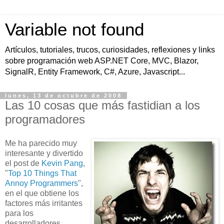
Variable not found
Artículos, tutoriales, trucos, curiosidades, reflexiones y links
sobre programación web ASP.NET Core, MVC, Blazor,
SignalR, Entity Framework, C#, Azure, Javascript...
lunes, 13 de octubre de 2008
Las 10 cosas que más fastidian a los
programadores
Me ha parecido muy
interesante y divertido
el post de
Kevin Pang
,
"
Top 10 Things That
Annoy Programmers
",
en el que obtiene los
factores más irritantes
para los
desarrolladores