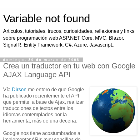
Variable not found
Artículos, tutoriales, trucos, curiosidades, reflexiones y links
sobre programación web ASP.NET Core, MVC, Blazor,
SignalR, Entity Framework, C#, Azure, Javascript...
domingo, 30 de marzo de 2008
Crea un traductor en tu web con Google
AJAX Language API
Vía
Dirson
me entero de que Google
ha publicado recientemente el API
que permite, a base de Ajax, realizar
traducciones de textos entre los
idiomas contemplados por la
herramienta, más de una decena.
Google nos tiene acostumbrados a
implementar APIs muy sencillas de