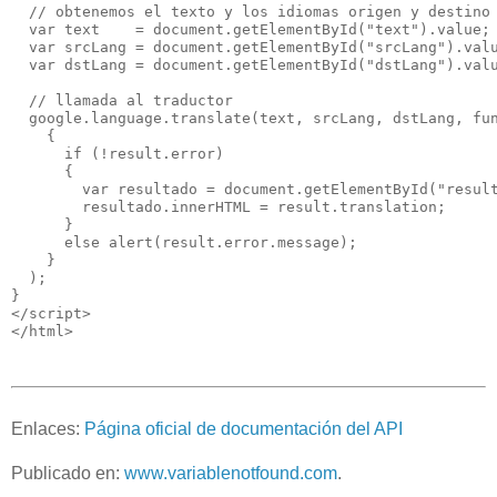
  // obtenemos el texto y los idiomas origen y destino
  var text    = document.getElementById("text").value;
  var srcLang = document.getElementById("srcLang").val
  var dstLang = document.getElementById("dstLang").val
  // llamada al traductor
  google.language.translate(text, srcLang, dstLang, fu
    {
      if (!result.error) 
      {    
        var resultado = document.getElementById("resul
        resultado.innerHTML = result.translation;  
      }
      else alert(result.error.message);
    }
  );
}
</script>
</html>
Enlaces:
Página oficial de documentación del API
Publicado en:
www.variablenotfound.com
.