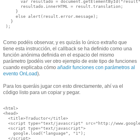
       var resultado = document.getElementById("result
       resultado.innerHTML = result.translation;  
     }
     else alert(result.error.message);
   }
 );
Como podéis observar, y es quizás lo único extraño que
tiene esta instrucción, el callback se ha definido como una
función anónima definida en el espacio del mismo
parámetro (podéis ver otro ejemplo de este tipo de funciones
cuando explicaba cómo
añadir funciones con parámetros al
evento OnLoad
).
Para los queráis jugar con esto directamente, ahí va el
código listo para un copiar y pegar.
<html>
<head>
  <title>Traductor</title>
  <script type="text/javascript" src="http://www.googl
  <script type="text/javascript">  
    google.load("language", "1");        
  </script>