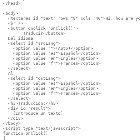
</head>
<body>
  <textarea id="text" rows="8" cols="40">Hi, how are y
  <br />
  <button onclick="onClick()">
        Traducir</button>
  Del idioma
  <select id="srcLang">
    <option value="">(Auto)</option>
    <option value="es">Español</option>
    <option value="en">Inglés</option>
    <option value="fr">Francés</option>
  </select>
  Al
  <select id="dstLang">
    <option value="es">Español</option>
    <option value="en">Inglés</option>
    <option value="fr">Francés</option>
  </select>
  <h3>Traducción:</h3>
  <div id="result">
    (Introduce un texto)
  </div>
</body>
<script type="text/javascript">
function onClick()
{