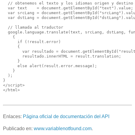
  // obtenemos el texto y los idiomas origen y destino
  var text    = document.getElementById("text").value;
  var srcLang = document.getElementById("srcLang").val
  var dstLang = document.getElementById("dstLang").val
  // llamada al traductor
  google.language.translate(text, srcLang, dstLang, fu
    {
      if (!result.error) 
      {    
        var resultado = document.getElementById("resul
        resultado.innerHTML = result.translation;  
      }
      else alert(result.error.message);
    }
  );
}
</script>
</html>
Enlaces:
Página oficial de documentación del API
Publicado en:
www.variablenotfound.com
.