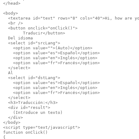
</head>
<body>
  <textarea id="text" rows="8" cols="40">Hi, how are y
  <br />
  <button onclick="onClick()">
        Traducir</button>
  Del idioma
  <select id="srcLang">
    <option value="">(Auto)</option>
    <option value="es">Español</option>
    <option value="en">Inglés</option>
    <option value="fr">Francés</option>
  </select>
  Al
  <select id="dstLang">
    <option value="es">Español</option>
    <option value="en">Inglés</option>
    <option value="fr">Francés</option>
  </select>
  <h3>Traducción:</h3>
  <div id="result">
    (Introduce un texto)
  </div>
</body>
<script type="text/javascript">
function onClick()
{