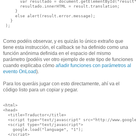
       var resultado = document.getElementById("result
       resultado.innerHTML = result.translation;  
     }
     else alert(result.error.message);
   }
 );
Como podéis observar, y es quizás lo único extraño que
tiene esta instrucción, el callback se ha definido como una
función anónima definida en el espacio del mismo
parámetro (podéis ver otro ejemplo de este tipo de funciones
cuando explicaba cómo
añadir funciones con parámetros al
evento OnLoad
).
Para los queráis jugar con esto directamente, ahí va el
código listo para un copiar y pegar.
<html>
<head>
  <title>Traductor</title>
  <script type="text/javascript" src="http://www.googl
  <script type="text/javascript">  
    google.load("language", "1");        
  </script>