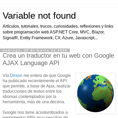
Variable not found
Artículos, tutoriales, trucos, curiosidades, reflexiones y links
sobre programación web ASP.NET Core, MVC, Blazor,
SignalR, Entity Framework, C#, Azure, Javascript...
domingo, 30 de marzo de 2008
Crea un traductor en tu web con Google
AJAX Language API
Vía
Dirson
me entero de que Google
ha publicado recientemente el API
que permite, a base de Ajax, realizar
traducciones de textos entre los
idiomas contemplados por la
herramienta, más de una decena.
Google nos tiene acostumbrados a
implementar APIs muy sencillas de