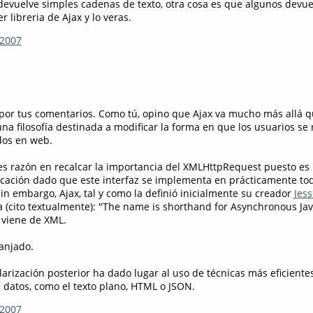
devuelve simples cadenas de texto, otra cosa es que algunos devu
r libreria de Ajax y lo veras.
 2007
s por tus comentarios. Como tú, opino que Ajax va mucho más allá 
una filosofía destinada a modificar la forma en que los usuarios se
dos en web.
nes razón en recalcar la importancia del XMLHttpRequest puesto es l
cación dado que este interfaz se implementa en prácticamente tod
in embargo, Ajax, tal y como la definió inicialmente su creador
Jes
ía (cito textualmente): "The name is shorthand for Asynchronous Jav
 viene de XML.
zanjado.
larización posterior ha dado lugar al uso de técnicas más eficiente
 datos, como el texto plano, HTML o JSON.
 2007