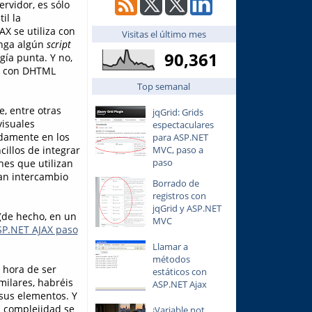
rvidor, es sólo
il la
X se utiliza con
Visitas el último mes
enga algún
script
90,361
ía punta. Y no,
n con DHTML
Top semanal
, entre otras
jqGrid: Grids
visuales
espectaculares
idamente en los
para ASP.NET
MVC, paso a
cillos de integrar
paso
ones que utilizan
an intercambio
Borrado de
registros con
jqGrid y ASP.NET
 (de hecho, en un
MVC
SP.NET AJAX paso
Llamar a
métodos
a hora de ser
estáticos con
milares, habréis
ASP.NET Ajax
 sus elementos. Y
a complejidad se
¡Variable not