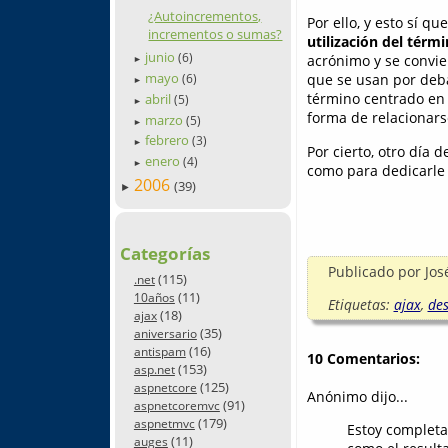
¿Autoincrementos,
Por ello, y esto sí q
incrementos o sumas?
utilización del térm
junio
(6)
acrónimo y se convier
►
mayo
que se usan por deba
(6)
►
término centrado en 
abril
(5)
►
forma de relacionars
marzo
(5)
►
febrero
(3)
►
Por cierto, otro día 
enero
(4)
►
como para dedicarle 
2006
(39)
►
Categorías
Publicado por
Jos
(115)
.net
(11)
10años
Etiquetas:
ajax
,
des
(18)
ajax
(35)
aniversario
(16)
antispam
10 Comentarios:
(153)
asp.net
(125)
aspnetcore
Anónimo dijo...
(91)
aspnetcoremvc
(179)
aspnetmvc
Estoy completa
(11)
auges