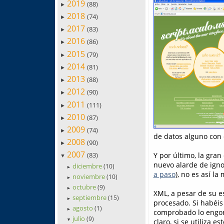
2019
(88)
►
2018
(74)
►
2017
(83)
►
2016
(86)
►
2015
(79)
►
2014
(81)
►
2013
(88)
►
2012
(90)
►
2011
(111)
►
2010
(87)
►
2009
(74)
►
de datos alguno con e
2008
(90)
►
2007
Y por último, la gra
(83)
▼
nuevo alarde de igno
diciembre
(10)
►
a paso
), no es así la
noviembre
(10)
►
octubre
(9)
►
XML, a pesar de su es
septiembre
(15)
►
procesado. Si habéi
agosto
(1)
►
comprobado lo engorr
julio
(9)
▼
claro, si se utiliza 