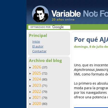
20 años online
Principal
Por qué AJ
Inicio
El autor
domingo, 8 de julio de
Contactar
Archivo del blog
Uno, que es inocente
2026
(37)
►
Asynchronous Javascr
2025
(72)
XML como formato de
►
2024
(80)
►
Lo primero es absolut
2023
(71)
►
moda para la program
2022
(79)
por los navegadores 
►
ofrece una potencia 
2021
(79)
►
2020
(80)
►