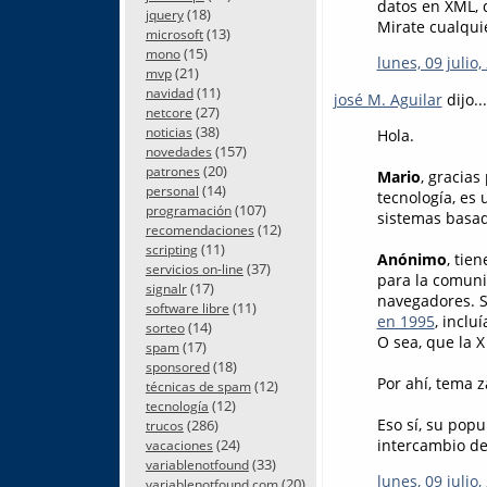
datos en XML, 
(18)
jquery
Mirate cualquie
(13)
microsoft
(15)
mono
lunes, 09 julio,
(21)
mvp
(11)
navidad
josé M. Aguilar
dijo...
(27)
netcore
(38)
noticias
Hola.
(157)
novedades
(20)
patrones
Mario
, gracia
(14)
personal
tecnología, es 
(107)
programación
sistemas basa
(12)
recomendaciones
(11)
scripting
Anónimo
, tie
(37)
servicios on-line
para la comuni
(17)
signalr
navegadores. S
(11)
software libre
en 1995
, inclu
(14)
sorteo
O sea, que la X
(17)
spam
(18)
sponsored
Por ahí, tema 
(12)
técnicas de spam
(12)
tecnología
Eso sí, su popu
(286)
trucos
(24)
intercambio de
vacaciones
(33)
variablenotfound
lunes, 09 julio,
(20)
variablenotfound.com