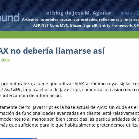
el blog de José M. Aguilar
Inicio
E
Artículos, tutoriales, trucos, curiosidades, reflexiones y links
ASP.NET Core, MVC, Blazor, SignalR, Entity Framework, C#, 
AX no debería llamarse así
 2007
 por naturaleza, asume que utilizar AJAX, acrónimo cuyas siglas c
ipt And XML
, implica el uso de Javascript, comunicación asíncrona co
 intercambio de información.
amente cierto. Javascript es la base actual de AJAX; sin duda es el
ación de funcionalidades avanzadas en cliente, está relativamen
modernos (o al menos son bien conocidas las particularidades de
más que suficiente para lo que habitualmente pretendemos utilizar