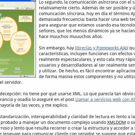
Lo segundo, la comunicación asíncrona con el se
relativamente cierto. Además de ser posible y út
comuncación síncrona, hoy en día el término AJA
demasiada frecuencia; basta hacer una web t
para asegurar que estamos usando esa tecnolog
señores, que los menús dinámicos ya se hacía
hace muuchos muuuchos años.
Sin embargo, hay
librerías y
frameworks AJAX
que
características, incluyen funciones con efectos 
realmente espectaculares, y esto cala muy ráp
usuarios y desarrolladores al ser realmente sen
y utilizar. De hecho, es fácil encontrar aplicaci
de forma masiva estos componentes y no utiliz
l servidor.
n decepción: no tiene por qué usarse XML. Lo que parecía tan obvio
rancia y osadía lo aseguré en el post
Llamar a servicios web con A
 mayoría de las veces, y me explico.
tandarización, interoperabilidad y claridad de lectura es lento a l
s probado a manejar un documento complejo usando
XMLDOM
o si
oso y lento que resulta recorrer o crear la estructura y acceder a
este lenguaje para comunicar cliente con servidor se supone que est