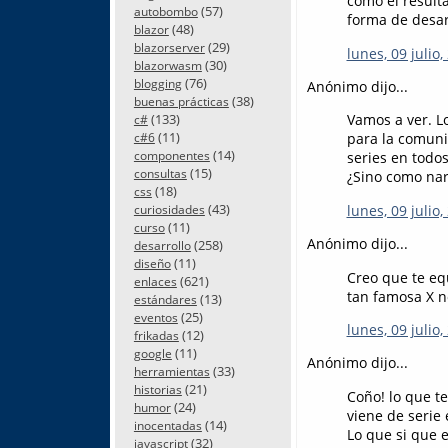
como el result
(57)
autobombo
forma de desar
(48)
blazor
(29)
blazorserver
lunes, 09 julio,
(30)
blazorwasm
(76)
blogging
Anónimo dijo...
(38)
buenas prácticas
(133)
Vamos a ver. L
c#
(11)
para la comunic
c#6
(14)
componentes
series en todo
(15)
consultas
¿Sino como nar
(18)
css
(43)
lunes, 09 julio,
curiosidades
(11)
curso
Anónimo dijo...
(258)
desarrollo
(11)
diseño
Creo que te eq
(621)
enlaces
tan famosa X no
(13)
estándares
(25)
eventos
lunes, 09 julio,
(12)
frikadas
(11)
google
Anónimo dijo...
(33)
herramientas
(21)
historias
Coño! lo que t
(24)
humor
viene de serie
(14)
inocentadas
Lo que si que e
(32)
javascript