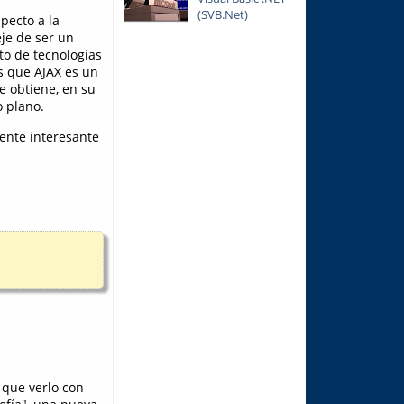
(SVB.Net)
pecto a la
eje de ser un
to de tecnologías
s que AJAX es un
ue obtiene, en su
o plano.
ente interesante
 que verlo con