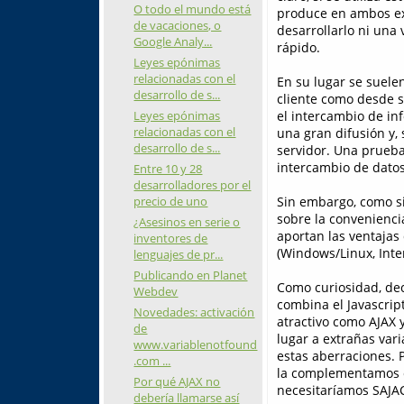
O todo el mundo está
produce en ambos ext
de vacaciones, o
desarrollarlo ni una
Google Analy...
rápido.
Leyes epónimas
relacionadas con el
En su lugar se suele
desarrollo de s...
cliente como desde se
Leyes epónimas
el intercambio de in
relacionadas con el
una gran difusión y,
desarrollo de s...
servidor. Una prueb
intercambio de datos
Entre 10 y 28
desarrolladores por el
precio de uno
Sin embargo, como si
sobre la convenienci
¿Asesinos en serie o
aportan las ventajas 
inventores de
(Windows/Linux, Inter
lenguajes de pr...
Publicando en Planet
Como curiosidad, deci
Webdev
combina el Javascript
Novedades: activación
atractivo como AJAX 
de
lugar a extrañas var
www.variablenotfound
estas aberraciones. 
.com ...
la complementamos
Por qué AJAX no
necesitaríamos SAJACH
debería llamarse así