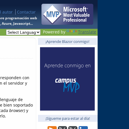
l autor
Contactar
 sobre programación web
Azure, Javascript...
Powered by
Translate
¡Aprende Blazor conmigo!
orresponden con
n el servidor y
 lenguaje de
te bien soportado
 cada
browser)
y
lo.
¡Sígueme para estar al día!