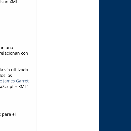
elvan XML.
que una
 relacionan con
a vía utilizada
os los
se James Garret
aScript + XML".
s para el