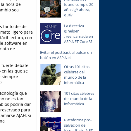
 la hora de
found cumple 20
años! ¿Y ahora,
cambio sea
qué?
La directiva
es tanto desde
@helper,
ormato ligero para
¿reencarnada en
ácil lectura, con
ASP.NET Core 3?
de software en
rmato de
Evitar el postback al pulsar un
botón en ASP.Net
 fuerte debate
Otras 101 citas
 en las que se
célebres del
de siempre
mundo de la
).
informática
tecnología que
101 citas célebres
del mundo de la
ino no es tan
informática
mbios podría dar
 reservado para
lamarse AJAH; si
Plataforma pro-
ona
salvación de
Visual Basic .NET