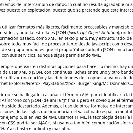
remos del intercambio de datos, lo cual no resulta agradable ni a
 vez puesto en explotación, puesto que se pretende que este inter
n utilizar formatos más ligeros, fácilmente procesables y manejabl
rvidor, y aquí la estrella es JSON (
JavaScript Object Notation
), un f
formación basado, como XML, en texto plano, muy estructurado, de f
 sobre todo, muy fácil de procesar tanto desde Javascript como des
a de su popularidad es que el propio Yahoo! adoptó JSON como fo
 con sus servicios, aunque sigue permitiendo XML.
empre que existen distintas opciones para hacer lo mismo, hay un
a de usar XML o JSON, con continuas luchas entre uno y otro bando
de utilizar una opción y las debilidades de la opuesta. Vamos, lo 
net Explorer/Firefox, PlayStation/Xbox, Burger King/Mc Donnald's...
r que se ha llegado a acuñar el término AJAJ para identificar a la 
 Asíncrono con JSON (de ahí la "J" final), pero es obvio que el térm
y ha sido descartado. Además, el uso de otros formatos de interca
iaciones de las siglas que inundarían el ya colmado espacio mental
Por ejemplo, si en vez de XML usamos HTML, la tecnología debería l
 con
CSS
podría ser AJACH; si usamos también comunicación síncr
. Y así hasta el infinito y más allá.