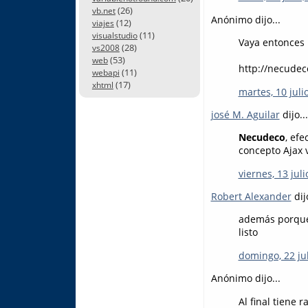
(26)
vb.net
Anónimo dijo...
(12)
viajes
(11)
visualstudio
Vaya entonces n
(28)
vs2008
(53)
web
http://necudec
(11)
webapi
(17)
xhtml
martes, 10 juli
josé M. Aguilar
dijo...
Necudeco
, efe
concepto Ajax 
viernes, 13 juli
Robert Alexander
dijo
además porque 
listo
domingo, 22 jul
Anónimo dijo...
Al final tiene 