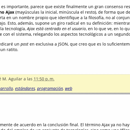
ue es importante, parece que existe finalmente un gran consenso res
ino Ajax
(mayúsculas la inicial, minúscula el resto), de forma que d
ta en un nombre propio que identifique a la filosofía, no al conjun
jo. Esto, además, supone un giro radical en su definición: mientra
la tecnología,
Ajax está centrado en el usuario
, en lo que ve, en lo q
e con el sistema, relegando los aspectos tecnológicos a un segund
dedicaré un
post
en exclusiva a JSON, que creo que es lo suficientem
un ratito.
é M. Aguilar
a las
11:50 p. m.
arrollo
,
estándares
,
programación
,
web
mente de acuerdo en la conclusión final. El término Ajax ya no hay