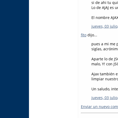
si de ahi tu qu
Lo de AJAJ es u
El nombre AJAX 
jueves, 03 julio
fito
dijo...
pues a mi me p
siglas, acróni
Aparte lo de J
malo, Y! con J
Ajax también e
limpiar nuestro
Un saludo, inte
jueves, 03 julio
Enviar un nuevo com