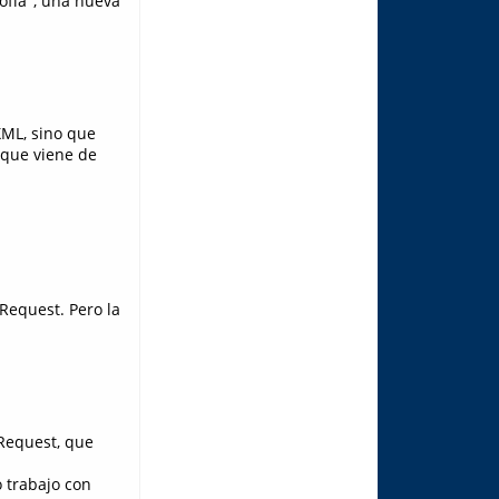
ofía", una nueva
XML, sino que
 que viene de
Request. Pero la
pRequest, que
o trabajo con