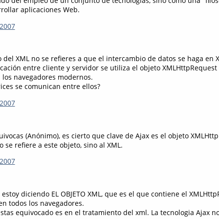
ado del empleo de un conjunto de tecnologías, sino como una "filos
rollar aplicaciones Web.
 2007
o del XML no se refieres a que el intercambio de datos se haga en 
ación entre cliente y servidor se utiliza el objeto XMLHttpRequest
s los navegadores modernos.
ices se comunican entre ellos?
 2007
uivocas (Anónimo), es cierto que clave de Ajax es el objeto XMLHttp
 se refiere a este objeto, sino al XML.
 2007
e estoy diciendo EL OBJETO XML, que es el que contiene el XMLHtt
 en todos los navegadores.
stas equivocado es en el tratamiento del xml. La tecnologia Ajax n