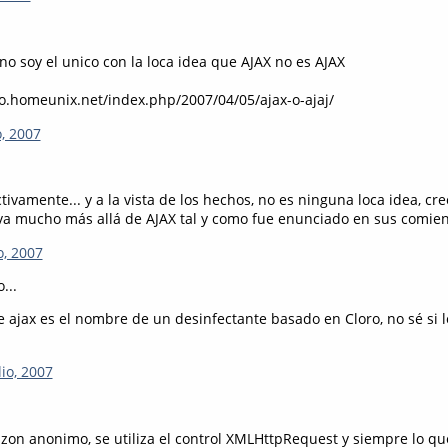
o soy el unico con la loca idea que AJAX no es AJAX
o.homeunix.net/index.php/2007/04/05/ajax-o-ajaj/
o, 2007
ctivamente... y a la vista de los hechos, no es ninguna loca idea, cr
va mucho más allá de AJAX tal y como fue enunciado en sus comien
o, 2007
...
ajax es el nombre de un desinfectante basado en Cloro, no sé si l
io, 2007
razon anonimo, se utiliza el control XMLHttpRequest y siempre lo que