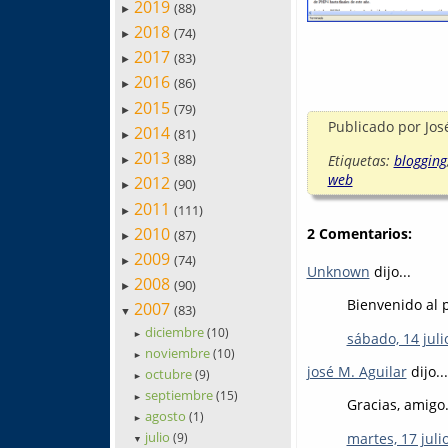
2019
(88)
►
2018
(74)
►
2017
(83)
►
2016
(86)
►
2015
(79)
►
Publicado por
Jos
2014
(81)
►
2013
(88)
Etiquetas:
blogging
►
web
2012
(90)
►
2011
(111)
►
2010
2 Comentarios:
(87)
►
2009
(74)
►
Unknown
dijo...
2008
(90)
►
Bienvenido al 
2007
(83)
▼
diciembre
(10)
sábado, 14 juli
►
noviembre
(10)
►
josé M. Aguilar
dijo...
octubre
(9)
►
septiembre
(15)
►
Gracias, amigo. 
agosto
(1)
►
julio
martes, 17 juli
(9)
▼