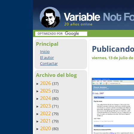
20 años online
Principal
Publicando
Inicio
El autor
viernes, 13 de julio de
Contactar
Archivo del blog
2026
(37)
►
2025
(72)
►
2024
(80)
►
2023
(71)
►
2022
(79)
►
2021
(79)
►
2020
(80)
►