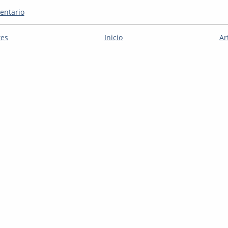
entario
tes
Inicio
Ar