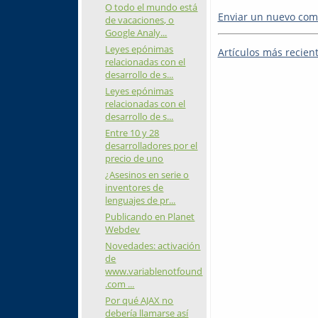
O todo el mundo está
Enviar un nuevo com
de vacaciones, o
Google Analy...
Leyes epónimas
Artículos más recien
relacionadas con el
desarrollo de s...
Leyes epónimas
relacionadas con el
desarrollo de s...
Entre 10 y 28
desarrolladores por el
precio de uno
¿Asesinos en serie o
inventores de
lenguajes de pr...
Publicando en Planet
Webdev
Novedades: activación
de
www.variablenotfound
.com ...
Por qué AJAX no
debería llamarse así