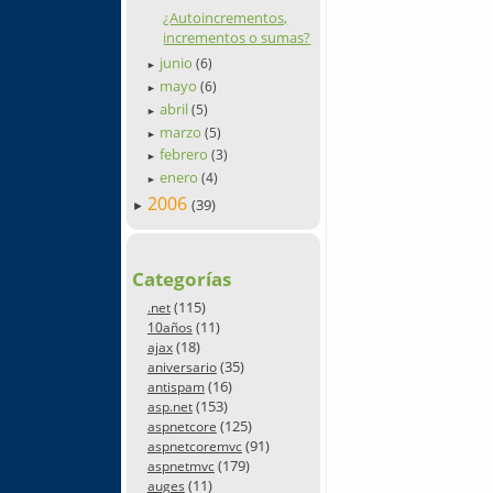
¿Autoincrementos,
incrementos o sumas?
junio
(6)
►
mayo
(6)
►
abril
(5)
►
marzo
(5)
►
febrero
(3)
►
enero
(4)
►
2006
(39)
►
Categorías
(115)
.net
(11)
10años
(18)
ajax
(35)
aniversario
(16)
antispam
(153)
asp.net
(125)
aspnetcore
(91)
aspnetcoremvc
(179)
aspnetmvc
(11)
auges