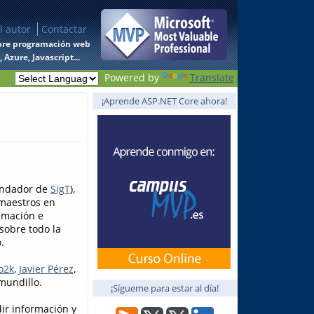
l autor
Contactar
 sobre programación web
Azure, Javascript...
Powered by
Translate
¡Aprende ASP.NET Core ahora!
fundador de
SigT
),
 maestros en
amación e
sobre todo la
.
o2k
,
Javier Pérez
,
 mundillo.
¡Sígueme para estar al día!
ir información y