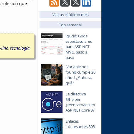
profesión que
Visitas el último mes
Top semanal
jqGrid: Grids
espectaculares
para ASP.NET
-line
,
tecnología
,
MVC, paso a
paso
¡Variable not
found cumple 20
años! ¿Y ahora,
qué?
La directiva
@helper,
¿reencarnada en
ASP.NET Core 3?
Enlaces
interesantes 303