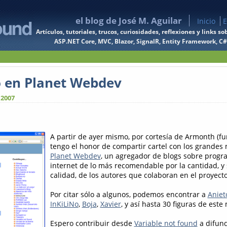
el blog de José M. Aguilar
Inicio
E
Artículos, tutoriales, trucos, curiosidades, reflexiones y links
ASP.NET Core, MVC, Blazor, SignalR, Entity Framework, C#, 
 en Planet Webdev
 2007
A partir de ayer mismo, por cortesía de Armonth (
tengo el honor de compartir cartel con los grandes
Planet Webdev
, un agregador de blogs sobre progr
internet de lo más recomendable por la cantidad, y 
calidad, de los autores que colaboran en el proyecto
Por citar sólo a algunos, podemos encontrar a
Aniet
InKiLiNo
,
Boja
,
Xavier
, y así hasta 30 figuras de este
Espero contribuir desde
Variable not found
a difund