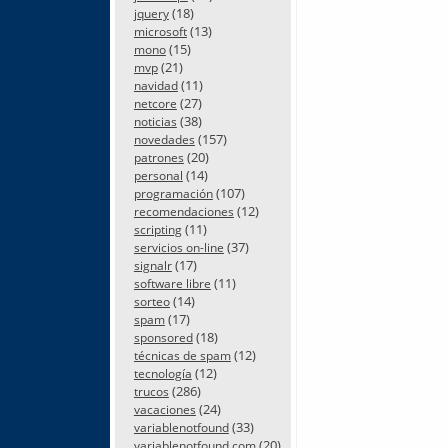
(18)
jquery
(13)
microsoft
(15)
mono
(21)
mvp
(11)
navidad
(27)
netcore
(38)
noticias
(157)
novedades
(20)
patrones
(14)
personal
(107)
programación
(12)
recomendaciones
(11)
scripting
(37)
servicios on-line
(17)
signalr
(11)
software libre
(14)
sorteo
(17)
spam
(18)
sponsored
(12)
técnicas de spam
(12)
tecnología
(286)
trucos
(24)
vacaciones
(33)
variablenotfound
(20)
variablenotfound.com