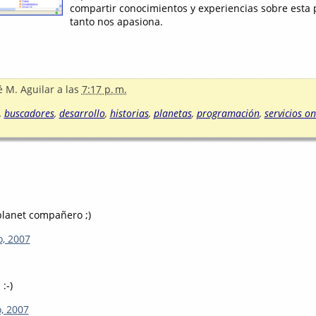
compartir conocimientos y experiencias sobre esta 
tanto nos apasiona.
é M. Aguilar
a las
7:17 p. m.
,
buscadores
,
desarrollo
,
historias
,
planetas
,
programación
,
servicios on
planet compañero ;)
o, 2007
:-)
o, 2007