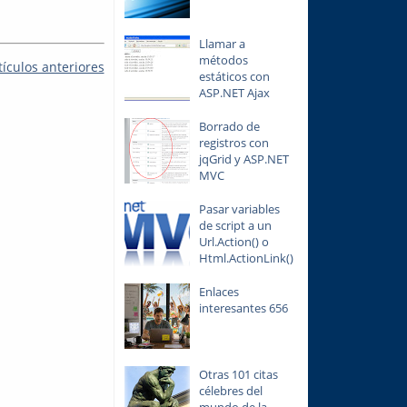
Llamar a
métodos
tículos anteriores
estáticos con
ASP.NET Ajax
Borrado de
registros con
jqGrid y ASP.NET
MVC
Pasar variables
de script a un
Url.Action() o
Html.ActionLink()
Enlaces
interesantes 656
Otras 101 citas
célebres del
mundo de la