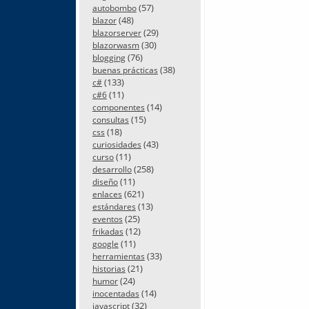
(57)
autobombo
(48)
blazor
(29)
blazorserver
(30)
blazorwasm
(76)
blogging
(38)
buenas prácticas
(133)
c#
(11)
c#6
(14)
componentes
(15)
consultas
(18)
css
(43)
curiosidades
(11)
curso
(258)
desarrollo
(11)
diseño
(621)
enlaces
(13)
estándares
(25)
eventos
(12)
frikadas
(11)
google
(33)
herramientas
(21)
historias
(24)
humor
(14)
inocentadas
(32)
javascript