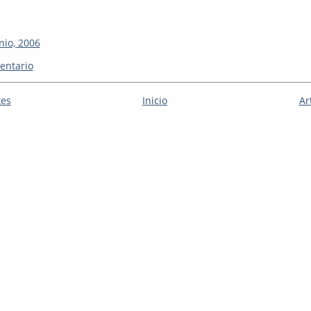
nio, 2006
entario
tes
Inicio
Ar