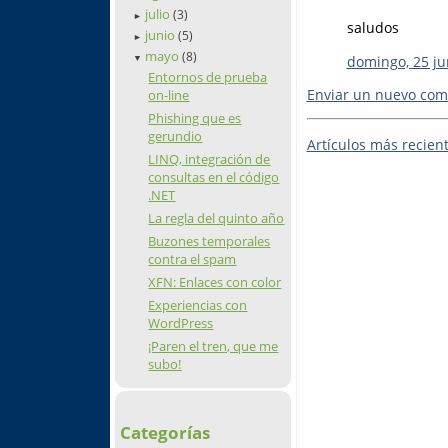
julio
(3)
►
saludos
junio
(5)
►
mayo
(8)
domingo, 25 ju
▼
Entornos de prueba
Enviar un nuevo com
on-line
Phishing que es
gerundio
Artículos más recien
LINQ, integración de
consultas en el código
.NET
La regla del quinto año
Buzones temporales
contra el spam
XFN: Enlaces con color
Experiencias con
WordPress
¡Paren el tren, que me
subo!
Categorías