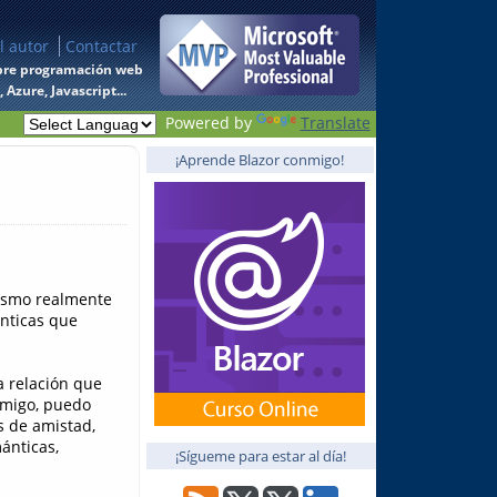
l autor
Contactar
 sobre programación web
Azure, Javascript...
Powered by
Translate
¡Aprende Blazor conmigo!
ismo realmente
nticas que
a relación que
 amigo, puedo
s de amistad,
ánticas,
¡Sígueme para estar al día!