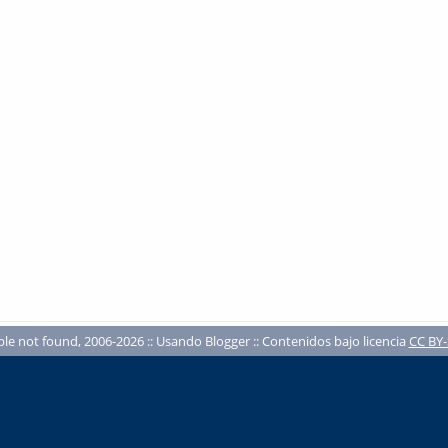
ble not found, 2006-2026 :: Usando Blogger :: Contenidos bajo licencia
CC BY-