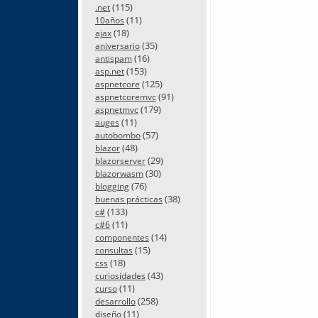
(115)
.net
(11)
10años
(18)
ajax
(35)
aniversario
(16)
antispam
(153)
asp.net
(125)
aspnetcore
(91)
aspnetcoremvc
(179)
aspnetmvc
(11)
auges
(57)
autobombo
(48)
blazor
(29)
blazorserver
(30)
blazorwasm
(76)
blogging
(38)
buenas prácticas
(133)
c#
(11)
c#6
(14)
componentes
(15)
consultas
(18)
css
(43)
curiosidades
(11)
curso
(258)
desarrollo
(11)
diseño