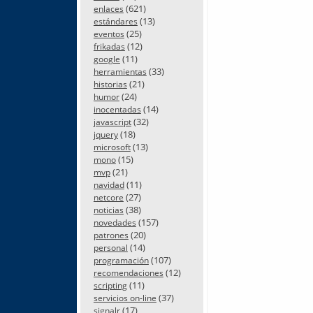
(621)
enlaces
(13)
estándares
(25)
eventos
(12)
frikadas
(11)
google
(33)
herramientas
(21)
historias
(24)
humor
(14)
inocentadas
(32)
javascript
(18)
jquery
(13)
microsoft
(15)
mono
(21)
mvp
(11)
navidad
(27)
netcore
(38)
noticias
(157)
novedades
(20)
patrones
(14)
personal
(107)
programación
(12)
recomendaciones
(11)
scripting
(37)
servicios on-line
(17)
signalr