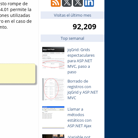
 esto rompe de
4.01 permite la
Visitas el último mes
ones utilizadas
o en el caso de
92,209
nto.
Top semanal
jqGrid: Grids
espectaculares
para ASP.NET
MVC, paso a
paso
Borrado de
registros con
jqGrid y ASP.NET
MVC
Llamar a
métodos
estáticos con
ASP.NET Ajax
¡Variable not