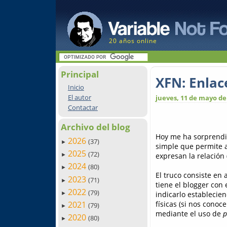
20 años online
Principal
XFN: Enlac
Inicio
El autor
jueves, 11 de mayo de
Contactar
Archivo del blog
Hoy me ha sorprendi
2026
(37)
►
simple que permite 
2025
(72)
expresan la relación 
►
2024
(80)
►
El truco consiste en 
2023
(71)
►
tiene el blogger con 
2022
(79)
indicarlo establecie
►
físicas (si nos conoc
2021
(79)
►
mediante el uso de
p
2020
(80)
►