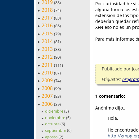
2019
(88)
Por curiosidad he vis
►
2018
alguna forma los est
(74)
►
extensión de los tipo
2017
(83)
►
deberían quedar ref
2016
(86)
XFN eso no es un pro
►
2015
(79)
►
Para más información
2014
(81)
►
2013
(88)
►
2012
(90)
►
2011
(111)
►
Publicado por
Jos
2010
(87)
►
Etiquetas:
program
2009
(74)
►
2008
(90)
►
2007
1 comentario:
(83)
►
2006
(39)
▼
Anónimo dijo...
diciembre
(3)
►
noviembre
Hola.
(6)
►
octubre
(6)
►
He encontrado
septiembre
(6)
►
http://gmpg.or
agosto
(2)
►