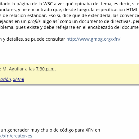
itado la página de la W3C a ver qué opinaba del tema, es decir, si
ándares, y he encontrado que, desde luego, la especificación HTML 
s de relación estándar. Eso sí, dice que de extenderla, las convenci
lejadas en un
profile,
algo así como un documento de directivas, per
blema, pues existe y debe reflejarse en el encabezado del docume
 y detalles, se puede consultar
http://www.gmpg.org/xfn/
.
é M. Aguilar
a las
7:30 p. m.
ación
,
xhtml
 un generador muy chulo de código para XFN en
g/xfn/creator-es