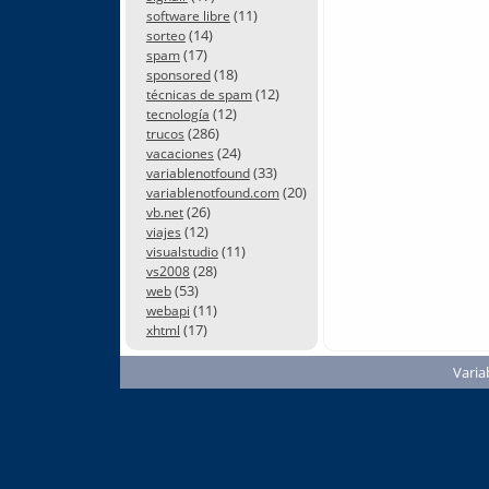
(11)
software libre
(14)
sorteo
(17)
spam
(18)
sponsored
(12)
técnicas de spam
(12)
tecnología
(286)
trucos
(24)
vacaciones
(33)
variablenotfound
(20)
variablenotfound.com
(26)
vb.net
(12)
viajes
(11)
visualstudio
(28)
vs2008
(53)
web
(11)
webapi
(17)
xhtml
Varia