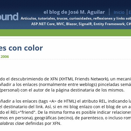
el blog de José M. Aguilar
Inicio
E
Artículos, tutoriales, trucos, curiosidades, reflexiones y links
ASP.NET Core, MVC, Blazor, SignalR, Entity Framework, C#, 
es con color
 2006
do el descubrimiendo de XFN (XHTML Friends Network), un mecan
añadir a los enlaces (normalmente entre weblogs) pinceladas semá
(personal) con el autor de la página destinataria de los mismos.
añadir a los enlaces (tags <A> de HTML) el atributo REL, indicando l
el destinatario del link. Así, si en mi blog enlazo con el blog de un
ndo el REL="friend". De la misma forma es posible indicar relacione
emos en persona), geográficas (vecino), de parentesco, o incluso rom
alabras clave
definidas por XFN.