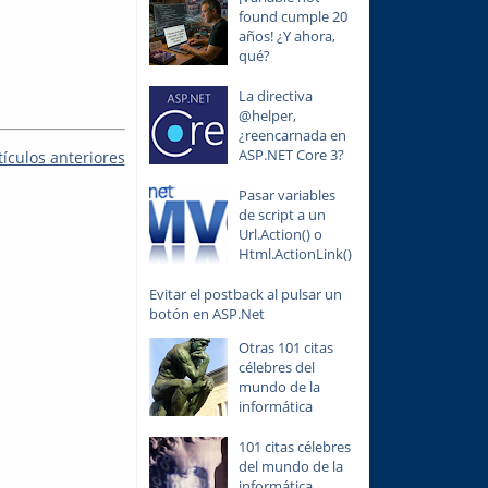
found cumple 20
años! ¿Y ahora,
qué?
La directiva
@helper,
¿reencarnada en
ASP.NET Core 3?
tículos anteriores
Pasar variables
de script a un
Url.Action() o
Html.ActionLink()
Evitar el postback al pulsar un
botón en ASP.Net
Otras 101 citas
célebres del
mundo de la
informática
101 citas célebres
del mundo de la
informática