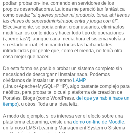
podían probar on-line, corriendo en servidores de los
propios desarrolladores. La idea me pareció tan fantástica
como osada: "
si quieres probar mi producto, toma, ahí tienes
las claves de superadministrador, entra y juega con él".
Efectivamente, se podía entrar, crear usuarios, eliminarlos,
modificar los contenidos y hacer todo tipo de operaciones
(¿perrerías?), aunque cada media hora el sistema volvía a
su estado inicial, eliminando todas las barbaridades
introducidas por gente que, como el menda, no tenía otra
cosa mejor que hacer.
De esta forma es posible probar un sistema completo sin
necesidad de descargar ni instalar nada. Podemos
olvidarnos de instalar un entorno
LAMP
(Linux+Apache+MySQL+PHP), algo bastante complejo para
neófitos, para probar tal o cual plataforma de creación de
Portales, Blogs (como WordPress,
del que ya hablé hace un
tiempo
), u otros. Toda una idea feliz.
A modo de ejemplo, si os interesa ver el efecto sobre una
plataforma eLearning, existe una
demo on-line de Moodle
,
un famoso LMS (Learning Management System o Sistema