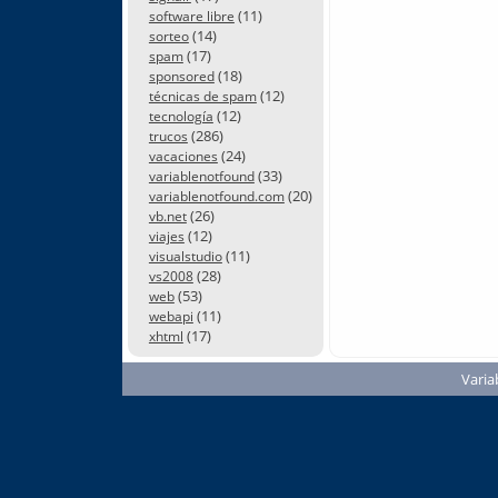
(11)
software libre
(14)
sorteo
(17)
spam
(18)
sponsored
(12)
técnicas de spam
(12)
tecnología
(286)
trucos
(24)
vacaciones
(33)
variablenotfound
(20)
variablenotfound.com
(26)
vb.net
(12)
viajes
(11)
visualstudio
(28)
vs2008
(53)
web
(11)
webapi
(17)
xhtml
Varia