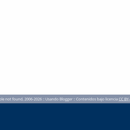
ble not found, 2006-2026 :: Usando Blogger :: Contenidos bajo licencia
CC BY-