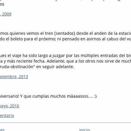
os
l, 2009
amos quienes vemos el tren [sentados] desde el anden de la estació
 el boleto para el próximo; ni pensado en asirnos al cabus del vu
pues el viaje ha sido largo a juzgar por las múltiples entradas del bl
ra y más reciente fecha. Adelante, que a los otros nos sirve de muc
aruda-obstinación" en seguir adelante.
oviembre, 2013
niversario! Y que cumplas muchos máaaassss.... :)
mayo, 2016
entario
tes
Inicio