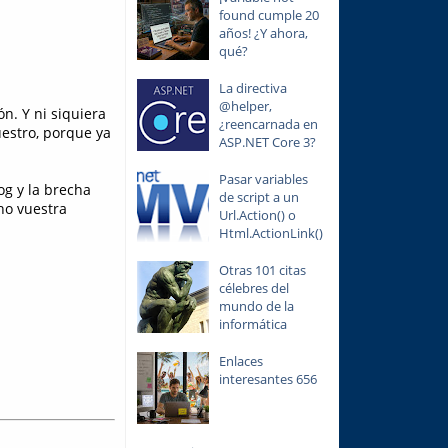
found cumple 20
años! ¿Y ahora,
qué?
La directiva
@helper,
n. Y ni siquiera
¿reencarnada en
estro, porque ya
ASP.NET Core 3?
Pasar variables
og y la brecha
de script a un
ho vuestra
Url.Action() o
Html.ActionLink()
Otras 101 citas
célebres del
mundo de la
informática
Enlaces
interesantes 656