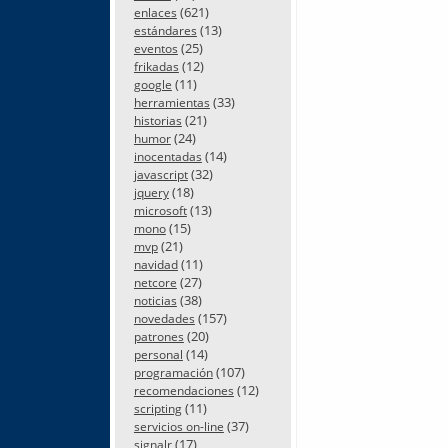
(621)
enlaces
(13)
estándares
(25)
eventos
(12)
frikadas
(11)
google
(33)
herramientas
(21)
historias
(24)
humor
(14)
inocentadas
(32)
javascript
(18)
jquery
(13)
microsoft
(15)
mono
(21)
mvp
(11)
navidad
(27)
netcore
(38)
noticias
(157)
novedades
(20)
patrones
(14)
personal
(107)
programación
(12)
recomendaciones
(11)
scripting
(37)
servicios on-line
(17)
signalr