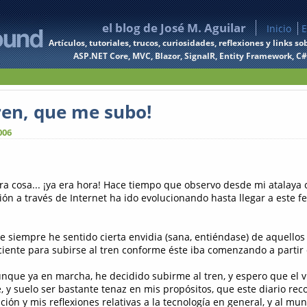
el blog de José M. Aguilar
Inicio
E
Artículos, tutoriales, trucos, curiosidades, reflexiones y links
ASP.NET Core, MVC, Blazor, SignalR, Entity Framework, C#, 
tren, que me subo!
006
ra cosa... ¡ya era hora! Hace tiempo que observo desde mi atalaya
ión a través de Internet ha ido evolucionando hasta llegar a este
 siempre he sentido cierta envidia (sana, entiéndase) de aquellos
ciente para subirse al tren conforme éste iba comenzando a partir 
unque ya en marcha, he decidido subirme al tren, y espero que el vi
 y suelo ser bastante tenaz en mis propósitos, que este diario reco
ión y mis reflexiones relativas a la tecnología en general, y al mu