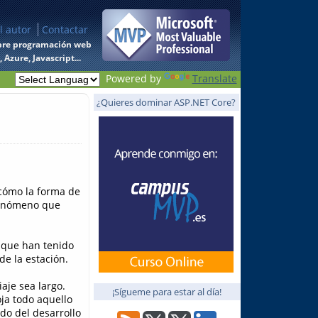
l autor
Contactar
 sobre programación web
Azure, Javascript...
Powered by
Translate
¿Quieres dominar ASP.NET Core?
 cómo la forma de
 fenómeno que
 que han tenido
de la estación.
aje sea largo.
¡Sígueme para estar al día!
ja todo aquello
ndo del desarrollo