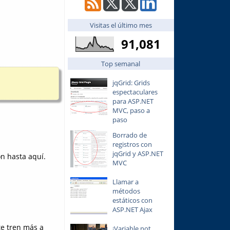
Visitas el último mes
91,081
Top semanal
jqGrid: Grids
espectaculares
para ASP.NET
MVC, paso a
paso
Borrado de
registros con
jqGrid y ASP.NET
on hasta aquí.
MVC
Llamar a
métodos
estáticos con
ASP.NET Ajax
te tren más a
¡Variable not