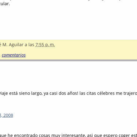
ular.
é M. Aguilar
a las
7:55 p. m.
,
comentarios
iaje está sieno largo, ya casi dos años! las citas célebres me trajer
l, 2008
que he encontrado cosas muy interesante, asi que espero coger es