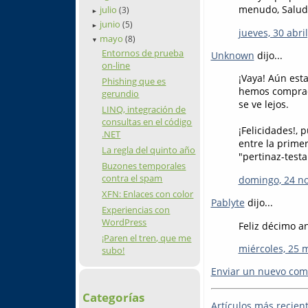
menudo, Salud
julio
(3)
►
junio
(5)
►
jueves, 30 abri
mayo
(8)
▼
Entornos de prueba
Unknown
dijo...
on-line
¡Vaya! Aún est
Phishing que es
hemos comprado
gerundio
se ve lejos.
LINQ, integración de
consultas en el código
¡Felicidades!, 
.NET
entre la prime
La regla del quinto año
"pertinaz-test
Buzones temporales
contra el spam
domingo, 24 n
XFN: Enlaces con color
Pablyte
dijo...
Experiencias con
WordPress
Feliz décimo a
¡Paren el tren, que me
miércoles, 25 
subo!
Enviar un nuevo com
Categorías
Artículos más recien