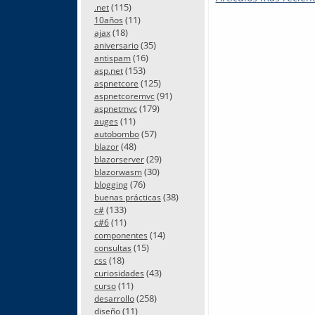
(115)
.net
(11)
10años
(18)
ajax
(35)
aniversario
(16)
antispam
(153)
asp.net
(125)
aspnetcore
(91)
aspnetcoremvc
(179)
aspnetmvc
(11)
auges
(57)
autobombo
(48)
blazor
(29)
blazorserver
(30)
blazorwasm
(76)
blogging
(38)
buenas prácticas
(133)
c#
(11)
c#6
(14)
componentes
(15)
consultas
(18)
css
(43)
curiosidades
(11)
curso
(258)
desarrollo
(11)
diseño