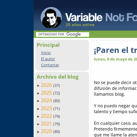
20 años online
Principal
¡Paren el 
Inicio
El autor
lunes, 8 de mayo de 2
Contactar
Archivo del blog
No se puede decir ot
2026
(37)
►
difusión de informac
2025
(72)
llamamos blog.
►
2024
(80)
►
Y no puedo negar que
2023
(71)
►
talento y tiempo sufi
2022
(79)
►
En cualquier caso, a
2021
(79)
►
Pretendo firmemente,
2020
(80)
►
que me llame la atenc