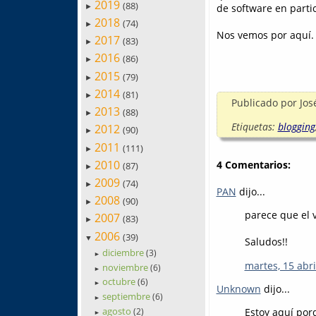
2019
(88)
de software en partic
►
2018
(74)
►
Nos vemos por aquí.
2017
(83)
►
2016
(86)
►
2015
(79)
►
2014
(81)
►
Publicado por
Jos
2013
(88)
►
Etiquetas:
blogging
2012
(90)
►
2011
(111)
►
2010
4 Comentarios:
(87)
►
2009
(74)
►
PAN
dijo...
2008
(90)
►
parece que el v
2007
(83)
►
2006
(39)
▼
Saludos!!
diciembre
(3)
►
martes, 15 abri
noviembre
(6)
►
octubre
(6)
►
Unknown
dijo...
septiembre
(6)
►
agosto
Estoy aquí por
(2)
►