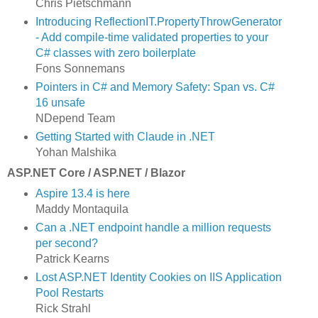
Chris Pietschmann
Introducing ReflectionIT.PropertyThrowGenerator
- Add compile‑time validated properties to your
C# classes with zero boilerplate
Fons Sonnemans
Pointers in C# and Memory Safety: Span vs. C#
16 unsafe
NDepend Team
Getting Started with Claude in .NET
Yohan Malshika
ASP.NET Core / ASP.NET / Blazor
Aspire 13.4 is here
Maddy Montaquila
Can a .NET endpoint handle a million requests
per second?
Patrick Kearns
Lost ASP.NET Identity Cookies on IIS Application
Pool Restarts
Rick Strahl