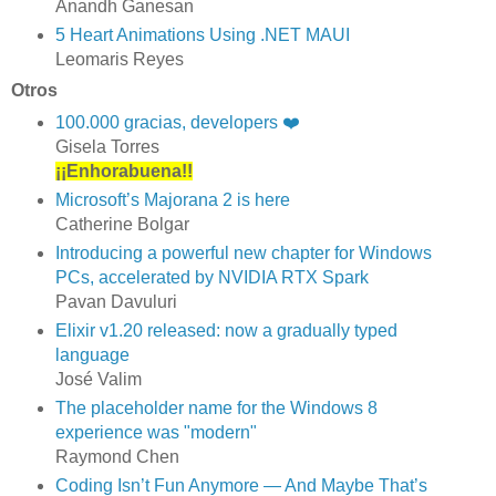
Anandh Ganesan
5 Heart Animations Using .NET MAUI
Leomaris Reyes
Otros
100.000 gracias, developers ❤️
Gisela Torres
¡¡Enhorabuena!!
Microsoft’s Majorana 2 is here
Catherine Bolgar
Introducing a powerful new chapter for Windows
PCs, accelerated by NVIDIA RTX Spark
Pavan Davuluri
Elixir v1.20 released: now a gradually typed
language
José Valim
The placeholder name for the Windows 8
experience was "modern"
Raymond Chen
Coding Isn’t Fun Anymore — And Maybe That’s