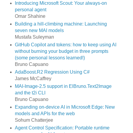
Introducing Microsoft Scout: Your always-on
personal agent
Omar Shahine
Building a hill-climbing machine: Launching
seven new MAI models
Mustafa Suleyman
GitHub Copilot and tokens: how to keep using AI
without burning your budget in three prompts
(some personal lessons learned!)
Bruno Capuano
AdaBoost.R2 Regression Using C#
James McCaffrey
MAI-Image-2.5 support in ElBruno.Text2Image
and the t2i CLI
Bruno Capuano
Expanding on‑device AI in Microsoft Edge: New
models and APIs for the web
Sohum Chatterjee
Agent Control Specification: Portable runtime