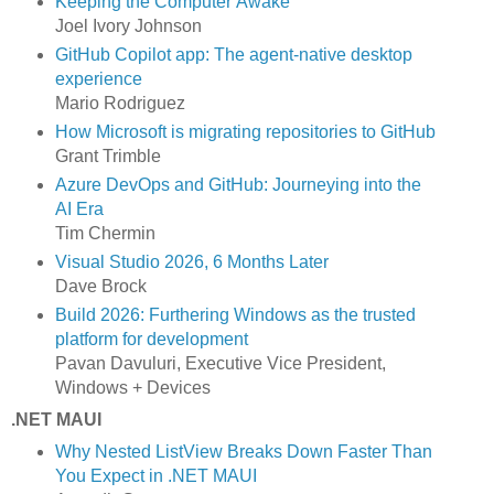
Keeping the Computer Awake
Joel Ivory Johnson
GitHub Copilot app: The agent-native desktop
experience
Mario Rodriguez
How Microsoft is migrating repositories to GitHub
Grant Trimble
Azure DevOps and GitHub: Journeying into the
AI Era
Tim Chermin
Visual Studio 2026, 6 Months Later
Dave Brock
Build 2026: Furthering Windows as the trusted
platform for development
Pavan Davuluri, Executive Vice President,
Windows + Devices
.NET MAUI
Why Nested ListView Breaks Down Faster Than
You Expect in .NET MAUI