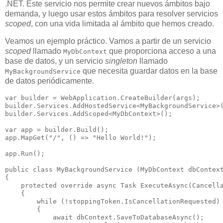
.NET. Este servicio nos permite crear nuevos ámbitos bajo
demanda, y luego usar estos ámbitos para resolver servicios
scoped
, con una vida limitada al ámbito que hemos creado.
Veamos un ejemplo práctico. Vamos a partir de un servicio
scoped
llamado
que proporciona acceso a una
MyDbContext
base de datos, y un servicio
singleton
llamado
que necesita guardar datos en la base
MyBackgroundService
de datos periódicamente.
var builder = WebApplication.CreateBuilder(args);

builder.Services.AddHostedService<MyBackgroundService>(
builder.Services.AddScoped<MyDbContext>();

var app = builder.Build();

app.MapGet("/", () => "Hello World!");

app.Run();

public class MyBackgroundService (MyDbContext dbContext
{

    protected override async Task ExecuteAsync(Cancella
    {

        while (!stoppingToken.IsCancellationRequested)

        {

            await dbContext.SaveToDatabaseAsync();
