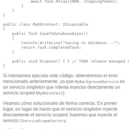
            await Task.Delay(1000, stoppingToken);

        }

    }

}

public class MyDbContext: IDisposable

{

    public Task SaveToDatabaseAsync()

    {

        Console.WriteLine("Saving to database...");

        return Task.CompletedTask;

    }

    public void Dispose() { } // TODO release managed r
Si intentamos ejecutar este código, obtendremos el error
mencionado anteriormente, ya que
es
MyBackgroundService
un servicio
singleton
que intenta inyectar directamente un
servicio
scoped
(
).
MyDbContext
Veamos cómo solucionarlo de forma correcta. En primer
lugar, en lugar de hacer que el servicio
singleton
inyecte
directamente el servicio
scoped
, haremos que inyecte el
servicio
:
IServiceScopeFactory