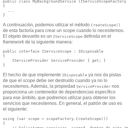
public class MyBackgroundService (IServiceScopeFactory 
{

  ...

A continuación, podemos utilizar el método
CreateScope()
de esta factoría para crear un
scope
cuando lo necesitemos.
El objeto devuelto es un
definida en el
IServiceScope
framework
de la siguiente manera:
public interface IServiceScope : IDisposable

{

    IServiceProvider ServiceProvider { get; }

El hecho de que implemente
ya nos da pistas
IDisposable
de que el
scope
debe ser destruido cuando ya no lo
necesitemos. Además, la propiedad
nos
ServiceProvider
proporciona un contenedor de dependencias específico
para ese ámbito, que podremos utilizar para obtener los
servicios que necesitemos. En general, el patrón de uso es
el siguiente:
using (var scope = scopeFactory.CreateScope())

{

    // Solicitamos servicios _scoped_ dentro de este ám