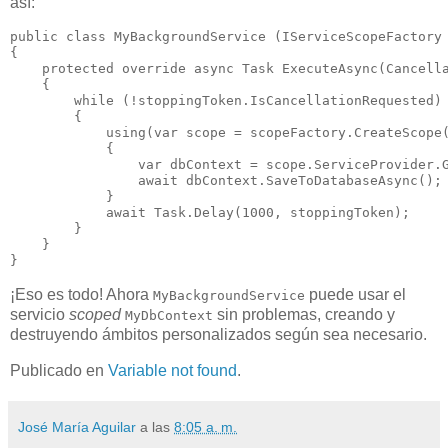
así:
public class MyBackgroundService (IServiceScopeFactory 
{

    protected override async Task ExecuteAsync(Cancella
    {

        while (!stoppingToken.IsCancellationRequested)

        {

            using(var scope = scopeFactory.CreateScope(
            {

                var dbContext = scope.ServiceProvider.G
                await dbContext.SaveToDatabaseAsync();

            }

            await Task.Delay(1000, stoppingToken);

        }

    }

¡Eso es todo! Ahora
puede usar el
MyBackgroundService
servicio
scoped
sin problemas, creando y
MyDbContext
destruyendo ámbitos personalizados según sea necesario.
Publicado en
Variable not found
.
José María Aguilar
a las
8:05 a. m.