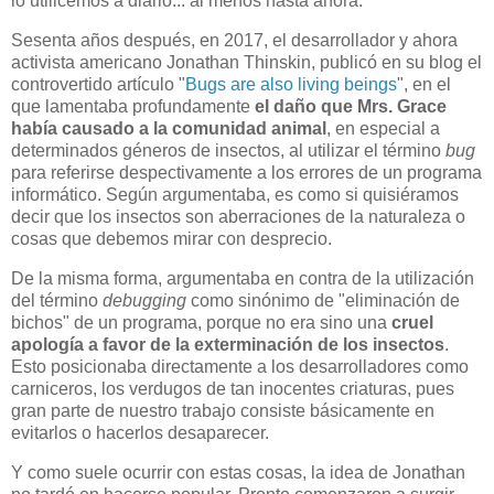
lo utilicemos a diario... al menos hasta ahora.
Sesenta años después, en 2017, el desarrollador y ahora
activista americano Jonathan Thinskin, publicó en su blog el
controvertido artículo "
Bugs are also living beings
", en el
que lamentaba profundamente
el daño que Mrs. Grace
había causado a la comunidad animal
, en especial a
determinados géneros de insectos, al utilizar el término
bug
para referirse despectivamente a los errores de un programa
informático. Según argumentaba, es como si quisiéramos
decir que los insectos son aberraciones de la naturaleza o
cosas que debemos mirar con desprecio.
De la misma forma, argumentaba en contra de la utilización
del término
debugging
como sinónimo de "eliminación de
bichos" de un programa, porque no era sino una
cruel
apología a favor de la exterminación de los insectos
.
Esto posicionaba directamente a los desarrolladores como
carniceros, los verdugos de tan inocentes criaturas, pues
gran parte de nuestro trabajo consiste básicamente en
evitarlos o hacerlos desaparecer.
Y como suele ocurrir con estas cosas, la idea de Jonathan