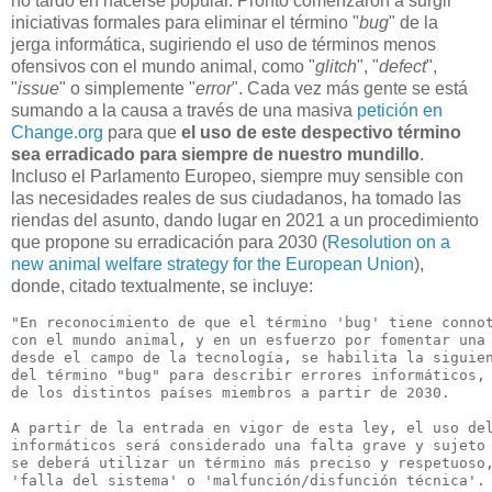
no tardó en hacerse popular. Pronto comenzaron a surgir
iniciativas formales para eliminar el término "
bug
" de la
jerga informática, sugiriendo el uso de términos menos
ofensivos con el mundo animal, como "
glitch
", "
defect
",
"
issue
" o simplemente "
error
". Cada vez más gente se está
sumando a la causa a través de una masiva
petición en
Change.org
para que
el uso de este despectivo término
sea erradicado para siempre de nuestro mundillo
.
Incluso el Parlamento Europeo, siempre muy sensible con
las necesidades reales de sus ciudadanos, ha tomado las
riendas del asunto, dando lugar en 2021 a un procedimiento
que propone su erradicación para 2030 (
Resolution on a
new animal welfare strategy for the European Union
),
donde, citado textualmente, se incluye:
"En reconocimiento de que el término 'bug' tiene connot
con el mundo animal, y en un esfuerzo por fomentar una 
desde el campo de la tecnología, se habilita la siguien
del término "bug" para describir errores informáticos, 
de los distintos países miembros a partir de 2030.

A partir de la entrada en vigor de esta ley, el uso del
informáticos será considerado una falta grave y sujeto 
se deberá utilizar un término más preciso y respetuoso,
'falla del sistema' o 'malfunción/disfunción técnica'.
