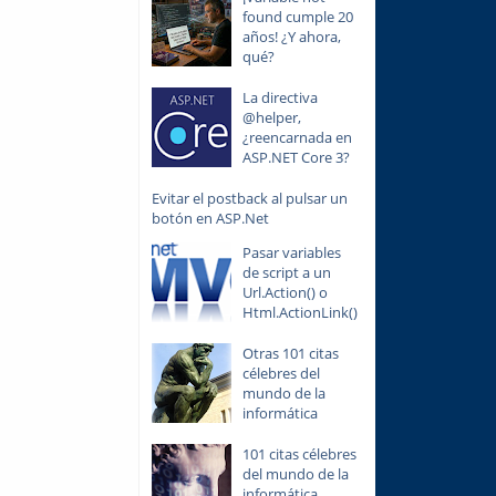
found cumple 20
años! ¿Y ahora,
qué?
La directiva
@helper,
¿reencarnada en
ASP.NET Core 3?
Evitar el postback al pulsar un
botón en ASP.Net
Pasar variables
de script a un
Url.Action() o
Html.ActionLink()
Otras 101 citas
célebres del
mundo de la
informática
101 citas célebres
del mundo de la
informática