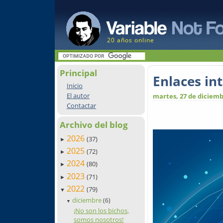
20 años online
Principal
Enlaces in
Inicio
El autor
martes, 27 de diciemb
Contactar
Archivo del blog
2026
(37)
►
2025
(72)
►
2024
(80)
►
2023
(71)
►
2022
(79)
▼
diciembre
(6)
▼
¡No son los bichos,
somos nosotros!