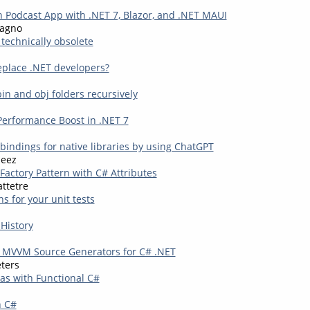
 Podcast App with .NET 7, Blazor, and .NET MAUI
agno
 technically obsolete
eplace .NET developers?
in and obj folders recursively
erformance Boost in .NET 7
bindings for native libraries by using ChatGPT
eez
Factory Pattern with C# Attributes
attetre
ns for your unit tests
 History
o MVVM Source Generators for C# .NET
eters
as with Functional C#
n C#