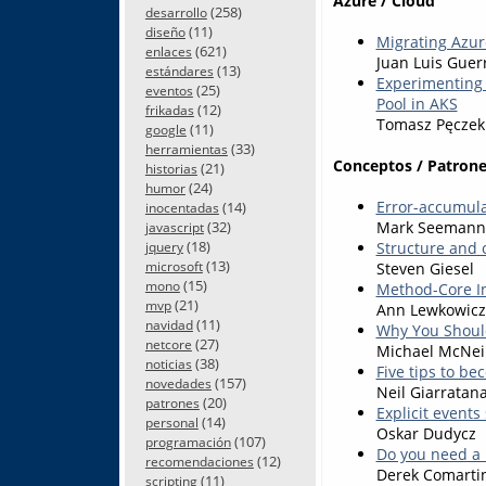
Azure / Cloud
(258)
desarrollo
(11)
diseño
Migrating Azur
(621)
enlaces
Juan Luis Guer
(13)
estándares
Experimenting
(25)
eventos
Pool in AKS
(12)
frikadas
Tomasz Pęczek
(11)
google
(33)
herramientas
Conceptos / Patrone
(21)
historias
(24)
humor
Error-accumula
(14)
inocentadas
(32)
Mark Seemann
javascript
(18)
Structure and 
jquery
(13)
microsoft
Steven Giesel
(15)
mono
Method-Core In
(21)
mvp
Ann Lewkowicz
(11)
navidad
Why You Should
(27)
netcore
Michael McNei
(38)
noticias
Five tips to b
(157)
novedades
Neil Giarratan
(20)
patrones
Explicit events
(14)
personal
Oskar Dudycz
(107)
programación
Do you need a 
(12)
recomendaciones
Derek Comarti
(11)
scripting