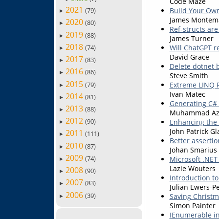
Code Maze
2021
(79)
Build Your Own
►
James Montem
2020
(80)
►
Ref-structs are
2019
(88)
►
James Turner
2018
(74)
Will ChatGPT r
►
David Grace
2017
(83)
►
Delete dotnet b
2016
(86)
►
Steve Smith
2015
(79)
Extreme LINQ P
►
Ivan Matec
2014
(81)
►
Generating C# 
2013
(88)
►
Muhammad Az
2012
(90)
Enhancing the 
►
John Patrick Gl
2011
(111)
►
Better assertio
2010
(87)
►
Johan Smarius
2009
(74)
Microsoft .NET
►
Lazie Wouters
2008
(90)
►
Introduction t
2007
(83)
►
Julian Ewers-P
2006
(39)
Saving Christm
►
Simon Painter
IEnumerable i