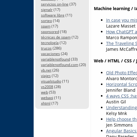
(37)
servicios on-line
Machine learning / I
(17)
signalr
(11)
software libre
In case you mi
(14)
sorteo
Lazare Masset
(17)
spam
(18)
How ChatGPT a
sponsored
(12)
Marco Rampon
técnicas de spam
(12)
tecnología
The Traveling 
(286)
trucos
James McCaffr
(24)
vacaciones
(33)
variablenotfound
Web / HTML / CSS / 
(20)
variablenotfound.com
(26)
vb.net
Old Photo Effe
(12)
viajes
Alvaro Montor
(11)
visualstudio
Horizontal Scro
(28)
vs2008
Jennifer Bland
(53)
web
4 ways CSS :ha
(11)
webapi
Austin Gil
(17)
xhtml
Understanding 
Kelsy Mnk
Help choose th
Jen Simmons
Angular Basics:
Dany Paredes