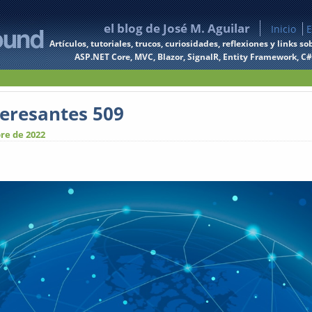
el blog de José M. Aguilar
Inicio
E
Artículos, tutoriales, trucos, curiosidades, reflexiones y links
ASP.NET Core, MVC, Blazor, SignalR, Entity Framework, C#, 
teresantes 509
re de 2022