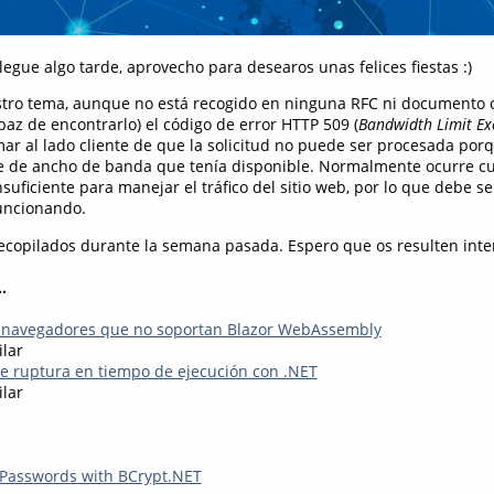
egue algo tarde, aprovecho para desearos unas felices fiestas :)
tro tema, aunque no está recogido en ninguna RFC ni documento ofi
az de encontrarlo) el código de error HTTP 509 (
Bandwidth Limit Ex
mar al lado cliente de que la solicitud no puede ser procesada porq
e de ancho de banda que tenía disponible. Normalmente ocurre cu
nsuficiente para manejar el tráfico del sitio web, por lo que debe s
uncionando.
recopilados durante la semana pasada. Espero que os resulten inter
.
 navegadores que no soportan Blazor WebAssembly
ilar
e ruptura en tiempo de ejecución con .NET
ilar
 Passwords with BCrypt.NET