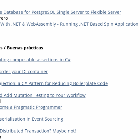
e Database for PostgreSQL Single Server to Flexible Server
rero
 With .NET & WebAssembly - Running .NET Based Spin Applicatio
s / Buenas prácticas
ting composable assertions in C#
order your DI container
jection: a C# Pattern for Reducing Boilerplate Code
 Add Mutation Testing to Your Workflow
l
ecome a Pragmatic Programmer
a
 serialisation in Event Sourcing
Distributed Transaction? Maybe not!
n