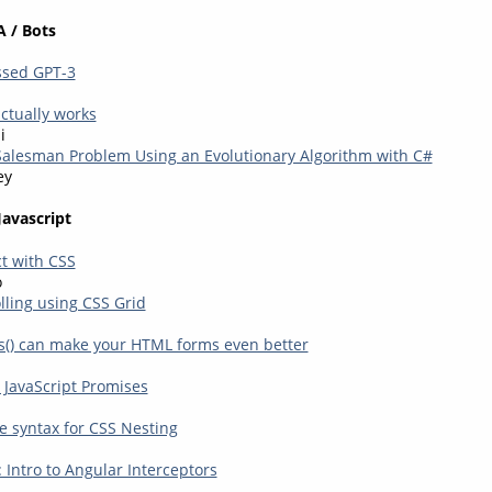
A / Bots
ssed GPT-3
ctually works
i
Salesman Problem Using an Evolutionary Algorithm with C#
ey
Javascript
ct with CSS
o
lling using CSS Grid
s() can make your HTML forms even better
JavaScript Promises
e syntax for CSS Nesting
 Intro to Angular Interceptors