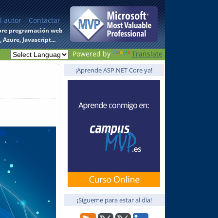
l autor
Contactar
 sobre programación web
Azure, Javascript...
Powered by
Translate
¡Aprende ASP.NET Core ya!
¡Sígueme para estar al día!