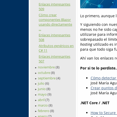
Enlaces interesantes
509
Cómo crear
Lo primero, aunque ll
componentes Blazor
usando directamente
Y siguiendo con nues
...
menos no he sido cap
utilizarse para infor
Enlaces interesantes
sobrepasado el límit
508
hosting
utilizado es i
Atributos genéricos en
para que todo siga f
C# 11
Enlaces interesantes
Ahí van los enlaces 
507
noviembre
(8)
Por si te lo perdiste..
►
octubre
(8)
►
Cómo detectar
septiembre
(4)
►
José María Agu
julio
(6)
►
Crear puntos d
junio
(8)
►
José María Agu
mayo
(9)
►
abril
(7)
►
.NET Core / .NET
marzo
(8)
►
febrero
(8)
►
How to Secure
enero
(7)
►