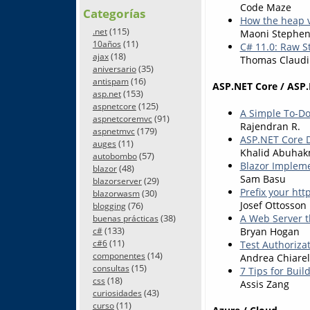
Code Maze
Categorías
How the heap v
(115)
.net
Maoni Stephen
(11)
10años
C# 11.0: Raw St
(18)
ajax
Thomas Claudi
(35)
aniversario
(16)
antispam
ASP.NET Core / ASP.
(153)
asp.net
(125)
aspnetcore
A Simple To-Do
(91)
aspnetcoremvc
Rajendran R.
(179)
aspnetmvc
ASP.NET Core D
(11)
auges
Khalid Abuha
(57)
autobombo
Blazor Impleme
(48)
blazor
Sam Basu
(29)
blazorserver
Prefix your htt
(30)
blazorwasm
Josef Ottosson
(76)
blogging
A Web Server t
(38)
buenas prácticas
(133)
Bryan Hogan
c#
(11)
Test Authoriza
c#6
(14)
componentes
Andrea Chiarel
(15)
consultas
7 Tips for Bui
(18)
css
Assis Zang
(43)
curiosidades
(11)
curso