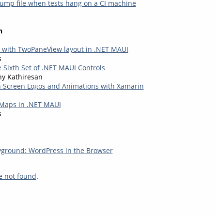
ump file when tests hang on a CI machine
n
d with TwoPaneView layout in .NET MAUI
s
 Sixth Set of .NET MAUI Controls
hy Kathiresan
 Screen Logos and Animations with Xamarin
Maps in .NET MAUI
s
yground: WordPress in the Browser
e not found
.