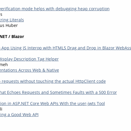
erification mode helps with debugging heap corruption
s
ring Literals
us Huber
NET / Blazor
 App Using JS Interop with HTML5 Drag and Drop in Blazor WebAs
isplay Description Tag Helper
kmeh
ntations Across Web & Native
p requests without touching the actual HttpClient code
hat Echoes Requests and Sometimes Faults with a 500 Error
tion in ASP.NET Core Web APIs With the user-jwts Tool
li
lding a Good Web API