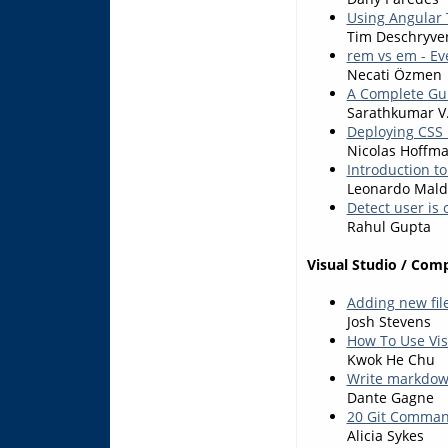
Using Angular 
Tim Deschryve
rem vs em - Ev
Necati Özmen
A Complete Gu
Sarathkumar V
Deploying CSS 
Nicolas Hoffm
Introduction to
Leonardo Mal
Detect user is 
Rahul Gupta
Visual Studio / Com
Adding new files
Josh Stevens
How To Use Vis
Kwok He Chu
Write markdown
Dante Gagne
20 Git Command
Alicia Sykes