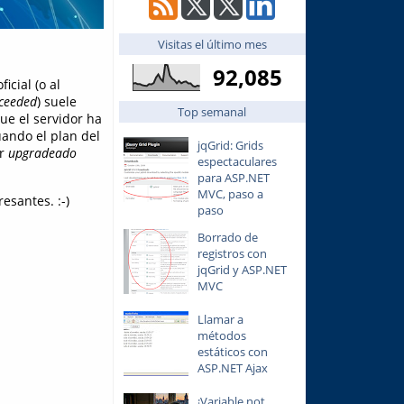
Visitas el último mes
92,085
cial (o al
ceeded
) suele
Top semanal
ue el servidor ha
ando el plan del
jqGrid: Grids
er
upgradeado
espectaculares
para ASP.NET
MVC, paso a
esantes. :-)
paso
Borrado de
registros con
jqGrid y ASP.NET
MVC
Llamar a
métodos
estáticos con
ASP.NET Ajax
¡Variable not