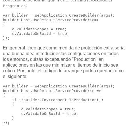
:
Program.cs
var builder = WebApplication.CreateBuilder(args);

builder.Host.UseDefaultServiceProvider(c=>

{

    c.ValidateScopes = true;

    c.ValidateOnBuild = true;

En general, creo que como medida de protección extra sería
una buena idea introducir estas configuraciones en todos
los entornos, quizás exceptuando "Production" en
aplicaciones en las que minimizar el tiempo de inicio sea
crítico. Por tanto, el código de arranque podría quedar como
el siguiente:
var builder = WebApplication.CreateBuilder(args);

builder.Host.UseDefaultServiceProvider(c =>

{

    if (!builder.Environment.IsProduction())

    {

        c.ValidateScopes = true;

        c.ValidateOnBuild = true;

    }
