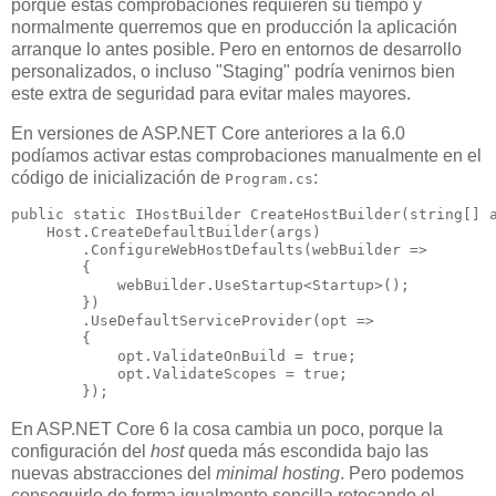
porque estas comprobaciones requieren su tiempo y
normalmente querremos que en producción la aplicación
arranque lo antes posible. Pero en entornos de desarrollo
personalizados, o incluso "Staging" podría venirnos bien
este extra de seguridad para evitar males mayores.
En versiones de ASP.NET Core anteriores a la 6.0
podíamos activar estas comprobaciones manualmente en el
código de inicialización de
:
Program.cs
public static IHostBuilder CreateHostBuilder(string[] a
    Host.CreateDefaultBuilder(args)

        .ConfigureWebHostDefaults(webBuilder =>

        {

            webBuilder.UseStartup<Startup>();

        })

        .UseDefaultServiceProvider(opt =>

        {

            opt.ValidateOnBuild = true;

            opt.ValidateScopes = true;

En ASP.NET Core 6 la cosa cambia un poco, porque la
configuración del
host
queda más escondida bajo las
nuevas abstracciones del
minimal hosting
. Pero podemos
conseguirlo de forma igualmente sencilla retocando el