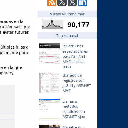
Visitas el último mes
aradas en la
90,177
ecución pase por
 evitar futuras
Top semanal
jqGrid: Grids
tiples hilos o
espectaculares
mplemente para
para ASP.NET
MVC, paso a
paso
ea en la que
mporary
Borrado de
registros con
jqGrid y ASP.NET
MVC
Llamar a
métodos
estáticos con
ASP.NET Ajax
¡Variable not