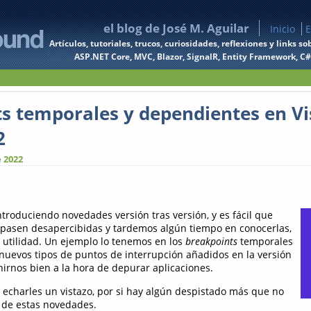
el blog de José M. Aguilar
Inicio
E
Artículos, tutoriales, trucos, curiosidades, reflexiones y links
ASP.NET Core, MVC, Blazor, SignalR, Entity Framework, C#, 
s temporales y dependientes en Vi
2
e 2022
ntroduciendo novedades versión tras versión, y es fácil que
 pasen desapercibidas y tardemos algún tiempo en conocerlas,
a utilidad. Un ejemplo lo tenemos en los
breakpoints
temporales
nuevos tipos de puntos de interrupción añadidos en la versión
rnos bien a la hora de depurar aplicaciones.
 echarles un vistazo, por si hay algún despistado más que no
 de estas novedades.