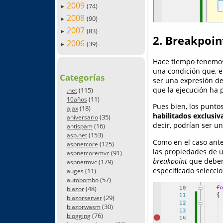
2009
(74)
►
2008
(90)
►
2007
(83)
►
2. Breakpoin
2006
(39)
►
Hace tiempo tenemos
una condición que, e
Categorías
ser una expresión de
que la ejecución ha 
(115)
.net
(11)
10años
Pues bien, los punto
(18)
ajax
habilitados exclusi
(35)
aniversario
decir, podrían ser un
(16)
antispam
(153)
asp.net
Como en el caso ante
(125)
aspnetcore
las propiedades de u
(91)
aspnetcoremvc
breakpoint
que deberá
(179)
aspnetmvc
especificado selecci
(11)
auges
(57)
autobombo
(48)
blazor
(29)
blazorserver
(30)
blazorwasm
(76)
blogging