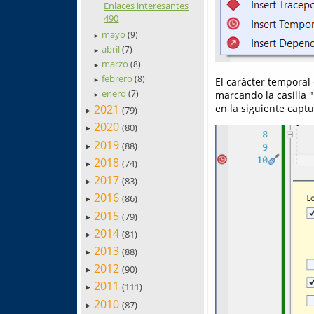
Enlaces interesantes
490
mayo
(9)
►
abril
(7)
►
marzo
(8)
►
febrero
(8)
El carácter temporal
►
enero
(7)
marcando la casilla 
►
2021
en la siguiente captu
(79)
►
2020
(80)
►
2019
(88)
►
2018
(74)
►
2017
(83)
►
2016
(86)
►
2015
(79)
►
2014
(81)
►
2013
(88)
►
2012
(90)
►
2011
(111)
►
2010
(87)
►