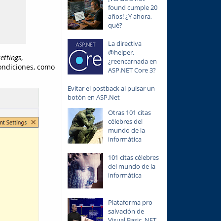
found cumple 20
años! ¿Y ahora,
qué?
La directiva
@helper,
settings
,
¿reencarnada en
ondiciones, como
ASP.NET Core 3?
Evitar el postback al pulsar un
botón en ASP.Net
Otras 101 citas
célebres del
mundo de la
informática
101 citas célebres
del mundo de la
informática
Plataforma pro-
salvación de
Visual Basic .NET