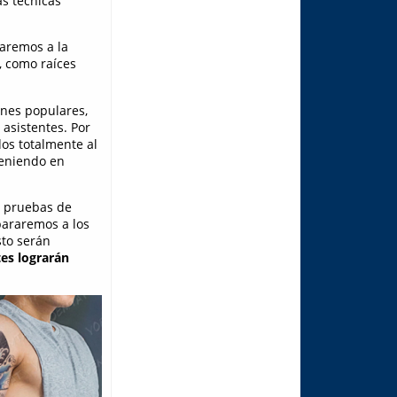
as técnicas
saremos a la
, como raíces
ones populares,
 asistentes. Por
os totalmente al
teniendo en
as pruebas de
pararemos a los
sto serán
tes lograrán