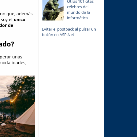
Otras 101 citas
célebres del
mundo de la
sino que, además,
informática
 soy el
único
dor de
Evitar el postback al pulsar un
botón en ASP.Net
cado?
uperar unas
 modalidades,