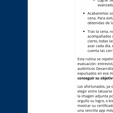
Lograr se
avanzada
Acabaremos sob
cena. Para evi
obtenidas de la
Tras la cena, 
acompañados
cierto, todas 
azar cada día, 
cuenta las corr
Esta rutina se repeti
evaluación: entrevis
auténticos Desarroll
expulsados en ese 
conseguir su objetiv
Los afortunados, ya 
elegir entre tatuarse
la imagen adjunta po
orgullo su logro, o 
mostrar su certifica
una sencilla app móvi