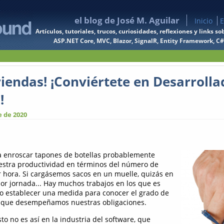
el blog de José M. Aguilar
Inicio
E
Artículos, tutoriales, trucos, curiosidades, reflexiones y links
ASP.NET Core, MVC, Blazor, SignalR, Entity Framework, C#, 
riendas! ¡Conviértete en Desarrolla
!
e de 2020
a enroscar tapones de botellas probablemente
stra productividad en términos del número de
r hora. Si cargásemos sacos en un muelle, quizás en
por jornada... Hay muchos trabajos en los que es
lo establecer una medida para conocer el grado de
l que desempeñamos nuestras obligaciones.
o no es así en la industria del software, que