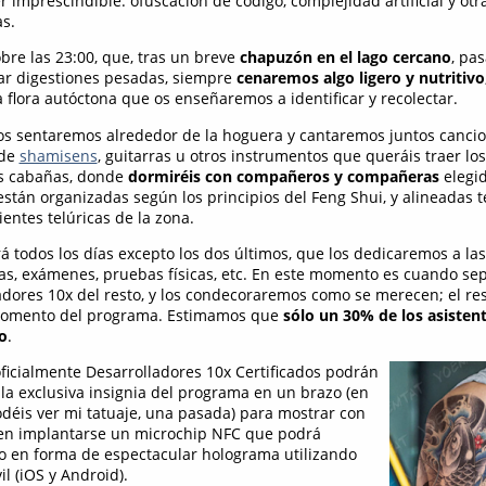
r imprescindible: ofuscación de código, complejidad artificial y otr
s.
re las 23:00, que, tras un breve
chapuzón en el lago cercano
, pa
tar digestiones pesadas, siempre
cenaremos algo ligero y nutritivo
 flora autóctona que os enseñaremos a identificar y recolectar.
nos sentaremos alrededor de la hoguera y cantaremos juntos canci
 de
shamisens
, guitarras u otros instrumentos que queráis traer los
las cabañas, donde
dormiréis con compañeros y compañeras
elegid
están organizadas según los principios del Feng Shui, y alineadas 
ientes telúricas de la zona.
rá todos los días excepto los dos últimos, que los dedicaremos a l
tas, exámenes, pruebas físicas, etc. En este momento es cuando se
adores 10x del resto, y los condecoraremos como se merecen; el re
momento del programa. Estimamos que
sólo un 30% de los asisten
o
.
oficialmente Desarrolladores 10x Certificados podrán
 la exclusiva insignia del programa en un brazo (en
déis ver mi tatuaje, una pasada) para mostrar con
bien implantarse un microchip NFC que podrá
do en forma de espectacular holograma utilizando
l (iOS y Android).