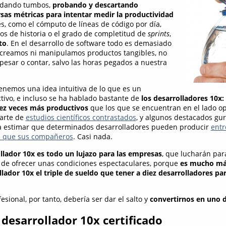
 dando tumbos,
probando y descartando
sas métricas para intentar medir la productividad
es, como el cómputo de líneas de código por día,
os de historia o el grado de completitud de
sprints
,
to
. En el desarrollo de software todo es demasiado
 creamos ni manipulamos productos tangibles, no
esar o contar, salvo las horas pegados a nuestra
enemos una idea intuitiva de lo que es un
tivo, e incluso se ha hablado bastante de
los desarrolladores 10x
ez veces más productivos
que los que se encuentran en el lado o
parte de
estudios científicos contrastados
, y algunos destacados gu
 a estimar que determinados desarrolladores pueden producir
entr
s que sus compañeros
. Casi nada.
llador 10x es todo un lujazo para las empresas
, que lucharán para
de ofrecer unas condiciones espectaculares, porque
es mucho má
llador 10x el triple de sueldo que tener a diez desarrolladores pa
esional, por tanto, debería ser dar el salto y
convertirnos en uno d
desarrollador 10x certificado