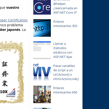
@helper,
 que
vuestro
¿reencarnada en
ASP.NET Core 3?
Certification
Enlaces
único problema
interesantes 303
aber japonés
. La
Llamar a
métodos
estáticos con
ASP.NET Ajax
Pasar variables
de script a un
Url.Action() o
Html.ActionLink()
Enlaces
interesantes 656