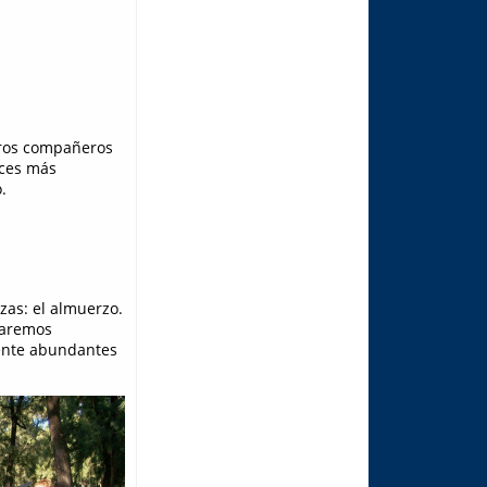
stros compañeros
eces más
.
zas: el almuerzo.
ilaremos
ente abundantes