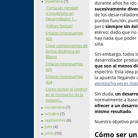
diciembre
(7)
durante años ha ido
▼
¡Toma las riendas!
sucesivamente diver
¡Conviértete en
de los desarrollador
Desarrollador 1...
puntos función, punt
¡Felices fiestas!
pero
siempre sin éxi
etéreo: dado que no
Enlaces interesantes
hay nada que poder p
426
silla.
Crear componentes de
forma dinámica en
Sin embargo, todos t
Blazor
desarrollador produc
Enlaces interesantes
que son al menos di
425
espectro. Esta idea 
Enlaces interesantes
la apuesta llegando
424
veintiocho veces má
Cómo tomar el control
Sin duda,
un desarro
en el momento de la
normalmente a base 
instanci...
ofrecer a un desarro
noviembre
(7)
►
mismo resultado
.
octubre
(7)
►
septiembre
(6)
Nuestro objetivo prof
►
julio
(4)
►
Cómo ser un 
junio
(10)
►