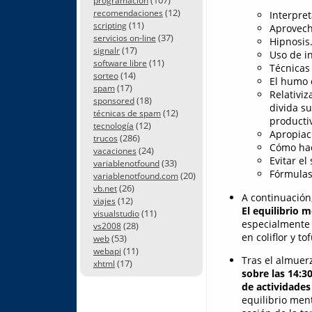
programación
(12)
recomendaciones
Interpret
(11)
scripting
Aprovech
(37)
servicios on-line
Hipnosis.
(17)
signalr
Uso de in
(11)
software libre
Técnicas 
(14)
sorteo
El humo 
(17)
spam
Relativiz
(18)
sponsored
divida s
(12)
técnicas de spam
productiv
(12)
tecnología
Apropiaci
(286)
trucos
Cómo hac
(24)
vacaciones
Evitar e
(33)
variablenotfound
Fórmulas
(20)
variablenotfound.com
(26)
vb.net
A continuación
(12)
viajes
El equilibrio 
(11)
visualstudio
especialmente
(28)
vs2008
en coliflor y tof
(53)
web
(11)
webapi
Tras el almuer
(17)
xhtml
sobre las 14:
de actividades 
equilibrio men