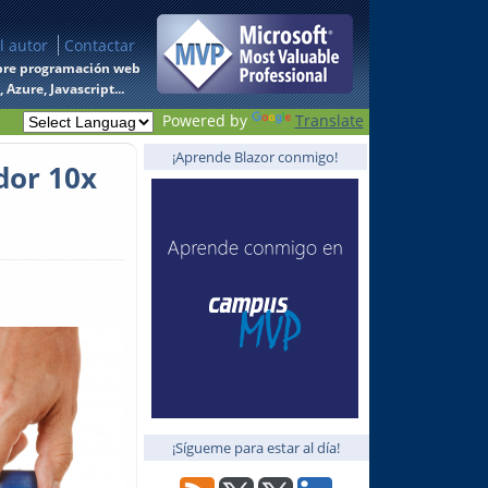
l autor
Contactar
 sobre programación web
Azure, Javascript...
Powered by
Translate
¡Aprende Blazor conmigo!
dor 10x
¡Sígueme para estar al día!