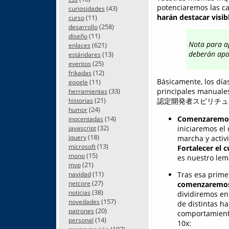
potenciaremos las ca
(43)
curiosidades
harán destacar visib
(11)
curso
(258)
desarrollo
(11)
diseño
Nota para ap
(621)
enlaces
deberán apo
(13)
estándares
(25)
eventos
(12)
frikadas
Básicamente, los día
(11)
google
(33)
principales manuales 
herramientas
(21)
認定開発者スピリチュアル
historias
(24)
humor
Comenzaremos 
(14)
inocentadas
(32)
iniciaremos el
javascript
(18)
marcha y activi
jquery
(13)
microsoft
Fortalecer el 
(15)
mono
es nuestro lem
(21)
mvp
(11)
Tras esa prime
navidad
(27)
netcore
comenzaremos 
(38)
noticias
dividiremos en
(157)
novedades
de distintas ha
(20)
patrones
comportamiento
(14)
personal
10x:
(107)