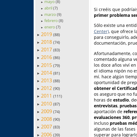
mayo
(8)
►
abril
(7)
Si creéis que podría
►
marzo
(9)
primer problema se
►
febrero
(8)
►
Sólo existe una enti
enero
(7)
►
Center)
, que ofrece 
2019
(88)
►
para conseguirlo, ad
2018
(74)
documentación, prueb
►
2017
(83)
►
Afortunadamente, c
2016
(86)
►
comentado alguna ve
2015
los doce años viví en
(79)
►
el idioma nipón no 
2014
(81)
►
mí. hace algún tiemp
2013
(88)
►
oportunidad de pre
2012
obtener el Certifica
(90)
►
os aseguro que no fu
2011
(111)
►
horas de
estudio
, d
2010
(87)
►
entrevistas
,
pruebas
2009
aportación de
refere
(74)
►
evaluaciones 360
,
pr
2008
(90)
►
incluso
pruebas méd
2007
(83)
►
algunas de las fases
2006
superar para lograrl
(39)
►