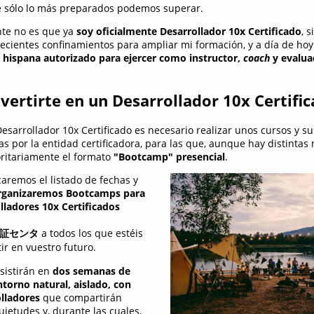
e sólo lo más preparados podemos superar.
nte no es que ya
soy oficialmente Desarrollador 10x Certificado
, 
ecientes confinamientos para ampliar mi formación, y a día de hoy
 hispana autorizado para ejercer como instructor,
coach
y evalua
vertirte en un Desarrollador 10x Certifi
Desarrollador 10x Certificado es necesario realizar unos cursos y s
 por la entidad certificadora, para las que, aunque hay distintas
oritariamente el formato
"Bootcamp" presencial
.
remos el listado de fechas y
rganizaremos Bootcamps para
lladores 10x Certificados
証センタ
a todos los que estéis
ir en vuestro futuro.
sistirán en
dos semanas de
torno natural, aislado, con
lladores
que compartirán
ietudes y, durante las cuales,