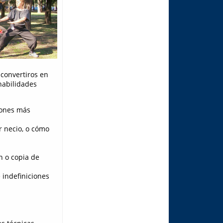
convertiros en
habilidades
iones más
r necio, o cómo
n o copia de
 indefiniciones