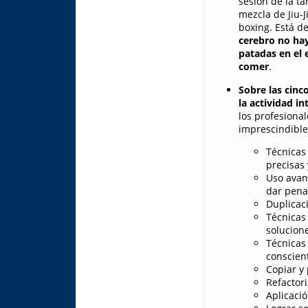
sesión de la t
mezcla de Jiu-
boxing. Está 
cerebro no ha
patadas en el
comer
.
Sobre las cinc
la actividad in
los profesiona
imprescindible
Técnicas
precisas
Uso avan
dar pena
Duplicac
Técnicas
solucion
Técnicas
conscient
Copiar y
Refactor
Aplicaci