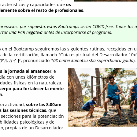
racterísticas y capacidades que
os
lemente sobre el resto de profesionales
.
rensivos: por supuesto, estos Bootcamps serán COVID-free. Todos los a
rtar una PCR negativa antes de incorporarse al programa.
s en el Bootcamp seguiremos las siguientes rutinas, recogidas en u
de la certificación, llamada "Guía espiritual del Desarrollador 10x
ガイド, pronunciado
10X nintei kaihatsu-sha supirichuaru gaido
):
la jornada al amanecer
, e
 día con unos kilómetros de
dades físicas en la naturaleza.
cuerpo para fortalecer la mente
,
a.
ra actividad,
sobre las 8:00am
las sesiones técnicas
, que
 secciones para la potenciación
bilidades psicológicas y de
, propias de un Desarrollador