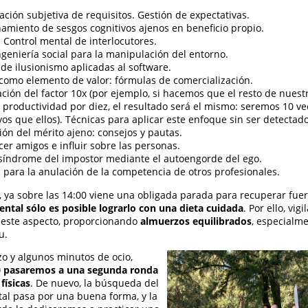
ación subjetiva de requisitos. Gestión de expectativas.
amiento de sesgos cognitivos ajenos en beneficio propio.
 Control mental de interlocutores.
geniería social para la manipulación del entorno.
de ilusionismo aplicadas al software.
como elemento de valor: fórmulas de comercialización.
ación del factor 10x (por ejemplo, si hacemos que el resto de nue
u productividad por diez, el resultado será el mismo: seremos 10 v
os que ellos). Técnicas para aplicar este enfoque sin ser detectado
ón del mérito ajeno: consejos y pautas.
er amigos e influir sobre las personas.
l síndrome del impostor mediante el autoengorde del ego.
 para la anulación de la competencia de otros profesionales.
, ya sobre las 14:00 viene una obligada parada para recuperar fuer
mental sólo es posible lograrlo con una dieta cuidada
. Por ello, vig
 este aspecto, proporcionando
almuerzos equilibrados
, especialm
u.
zo y algunos minutos de ocio,
30 pasaremos a una segunda ronda
físicas
. De nuevo, la búsqueda del
tal pasa por una buena forma, y la