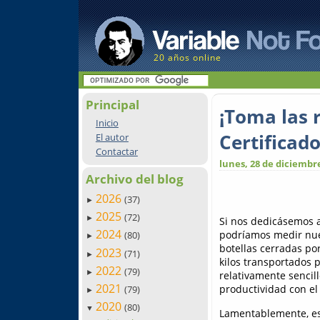
20 años online
Principal
¡Toma las 
Inicio
Certificado
El autor
Contactar
lunes, 28 de diciembr
Archivo del blog
2026
(37)
►
2025
(72)
►
Si nos dedicásemos 
2024
podríamos medir nue
(80)
►
botellas cerradas po
2023
(71)
►
kilos transportados 
2022
(79)
►
relativamente sencil
2021
productividad con e
(79)
►
2020
(80)
▼
Lamentablemente, est