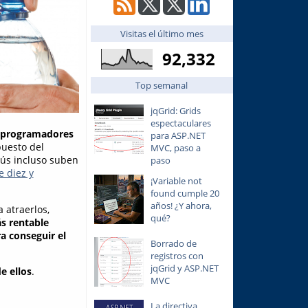
Visitas el último mes
92,332
Top semanal
jqGrid: Grids
espectaculares
: programadores
para ASP.NET
puesto del
MVC, paso a
rús incluso suben
paso
e diez y
¡Variable not
found cumple 20
años! ¿Y ahora,
 atraerlos,
qué?
s rentable
ra conseguir el
Borrado de
registros con
jqGrid y ASP.NET
e ellos
.
MVC
La directiva