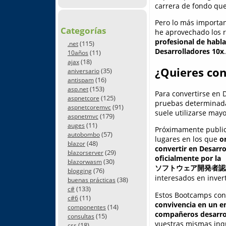
carrera de fondo qu
Pero lo más importa
Categorías
he aprovechado los r
profesional de habla
(115)
.net
Desarrolladores 10x
.
(11)
10años
(18)
ajax
¿Quieres con
(35)
aniversario
(16)
antispam
(153)
asp.net
Para convertirse en 
(125)
aspnetcore
pruebas determinadas
(91)
aspnetcoremvc
suele utilizarse may
(179)
aspnetmvc
(11)
auges
Próximamente publica
(57)
autobombo
lugares en los que
o
(48)
blazor
convertir en Desarro
(29)
blazorserver
oficialmente por la
(30)
blazorwasm
ソフトウェア開発者認
(76)
blogging
interesados en invert
(38)
buenas prácticas
(133)
c#
Estos Bootcamps con
(11)
c#6
convivencia en un en
(14)
componentes
compañeros desarro
(15)
consultas
vuestras mismas inqu
(18)
css