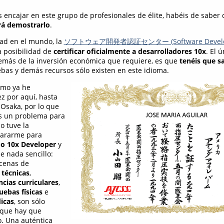
is encajar en este grupo de profesionales de élite, habéis de saber
rá demostrarlo
.
dad en el mundo, la
ソフトウェア開発者認証センター (Software Developer 
la posibilidad de
certificar oficialmente a desarrolladores 10x
. El 
emás de la inversión económica que requiere, es que
tenéis que s
as y demás recursos sólo existen en este idioma.
omo ya he
z por aquí, hasta
 Osaka, por lo que
es un problema para
o tuve la
pararme para
do 10x Developer
y
e nada sencillo:
ecenas de
 técnicas
,
ncias curriculares
,
uebas físicas
e
icas
, son sólo
 que hay que
o. Una auténtica