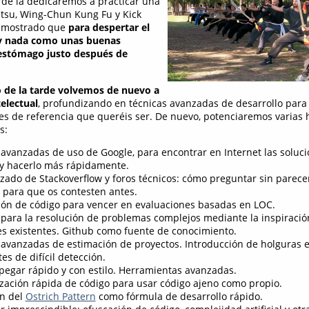
arde la dedicaremos a practicar una
Jitsu, Wing-Chun Kung Fu y Kick
demostrado que
para despertar el
y nada como unas buenas
 estómago justo después de
o de la tarde volvemos de nuevo a
telectual
, profundizando en técnicas avanzadas de desarrollo para 
les de referencia que queréis ser. De nuevo, potenciaremos varias 
s:
 avanzadas de uso de Google, para encontrar en Internet las soluc
 y hacerlo más rápidamente.
zado de Stackoverflow y foros técnicos: cómo preguntar sin parece
 para que os contesten antes.
ión de código para vencer en evaluaciones basadas en LOC.
 para la resolución de problemas complejos mediante la inspiració
es existentes. Github como fuente de conocimiento.
 avanzadas de estimación de proyectos. Introducción de holguras e
es de difícil detección.
 pegar rápido y con estilo. Herramientas avanzadas.
ización rápida de código para usar código ajeno como propio.
ón del
Ostrich Pattern
como fórmula de desarrollo rápido.