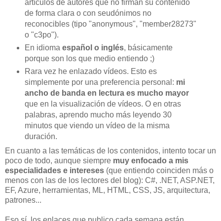
artículos de autores que no firman su contenido
de forma clara o con seudónimos no
reconocibles (tipo "anonymous", "member28273"
o "c3po").
En idioma
español o inglés
, básicamente
porque son los que medio entiendo ;)
Rara vez he enlazado vídeos. Esto es
simplemente por una preferencia personal:
mi
ancho de banda en lectura es mucho mayor
que en la visualización de vídeos. O en otras
palabras, aprendo mucho más leyendo 30
minutos que viendo un vídeo de la misma
duración.
En cuanto a las temáticas de los contenidos, intento tocar un
poco de todo, aunque siempre
muy enfocado a mis
especialidades e intereses
(que entiendo coinciden más o
menos con las de los lectores del blog): C#, .NET, ASP.NET,
EF, Azure, herramientas, ML, HTML, CSS, JS, arquitectura,
patrones...
Eso sí, los enlaces que publico cada semana están