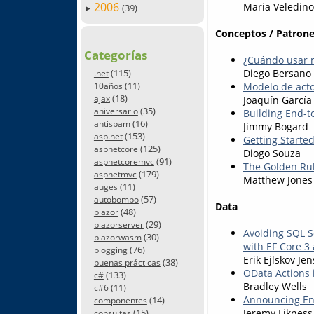
2006
Maria Veledino
(39)
►
Conceptos / Patrone
Categorías
¿Cuándo usar m
(115)
Diego Bersano
.net
(11)
Modelo de acto
10años
(18)
ajax
Joaquín García
(35)
aniversario
Building End-t
(16)
antispam
Jimmy Bogard
(153)
asp.net
Getting Started
(125)
aspnetcore
Diogo Souza
(91)
aspnetcoremvc
The Golden Rul
(179)
aspnetmvc
Matthew Jones
(11)
auges
(57)
autobombo
Data
(48)
blazor
(29)
blazorserver
Avoiding SQL S
(30)
blazorwasm
with EF Core 3
(76)
blogging
Erik Ejlskov Je
(38)
buenas prácticas
OData Actions 
(133)
c#
Bradley Wells
(11)
c#6
Announcing Ent
(14)
componentes
(15)
Jeremy Likness
consultas