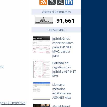
Visitas el último mes
91,661
Top semanal
jqGrid: Grids
espectaculares
para ASP.NET
MVC, paso a
paso
Borrado de
ple
registros con
jqGrid y ASP.NET
MVC
Llamar a
métodos
estáticos con
ASP.NET Ajax
es? A Detective
¡Variable not