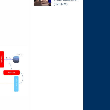
(SVB.Net)