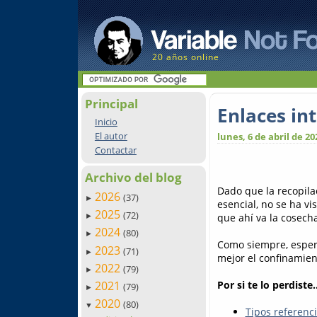
20 años online
Principal
Enlaces in
Inicio
El autor
lunes, 6 de abril de 20
Contactar
Archivo del blog
Dado que la recopila
2026
(37)
►
esencial, no se ha vi
2025
(72)
que ahí va la cosech
►
2024
(80)
►
Como siempre, espero
2023
(71)
►
mejor el confinamie
2022
(79)
►
Por si te lo perdiste..
2021
(79)
►
2020
(80)
▼
Tipos referenc