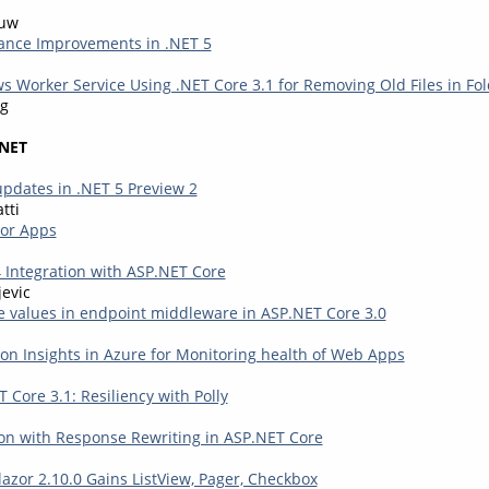
auw
ance Improvements in .NET 5
s Worker Service Using .NET Core 3.1 for Removing Old Files in Fo
rg
.NET
pdates in .NET 5 Preview 2
tti
zor Apps
4 Integration with ASP.NET Core
evic
e values in endpoint middleware in ASP.NET Core 3.0
ion Insights in Azure for Monitoring health of Web Apps
i
Core 3.1: Resiliency with Polly
i
ion with Response Rewriting in ASP.NET Core
Blazor 2.10.0 Gains ListView, Pager, Checkbox