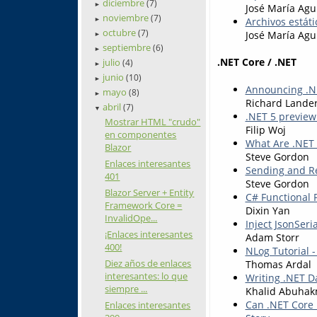
diciembre
(7)
►
José María Agu
noviembre
(7)
Archivos estáti
►
octubre
(7)
José María Agu
►
septiembre
(6)
►
.NET Core / .NET
julio
(4)
►
junio
(10)
►
Announcing .NE
mayo
(8)
►
Richard Lande
abril
(7)
▼
.NET 5 preview
Mostrar HTML "crudo"
Filip Woj
en componentes
What Are .NET 
Blazor
Steve Gordon
Enlaces interesantes
Sending and Re
401
Steve Gordon
Blazor Server + Entity
C# Functional 
Framework Core =
Dixin Yan
InvalidOpe...
Inject JsonSeri
¡Enlaces interesantes
Adam Storr
400!
NLog Tutorial -
Diez años de enlaces
Thomas Ardal
interesantes: lo que
Writing .NET D
siempre ...
Khalid Abuha
Can .NET Core 
Enlaces interesantes