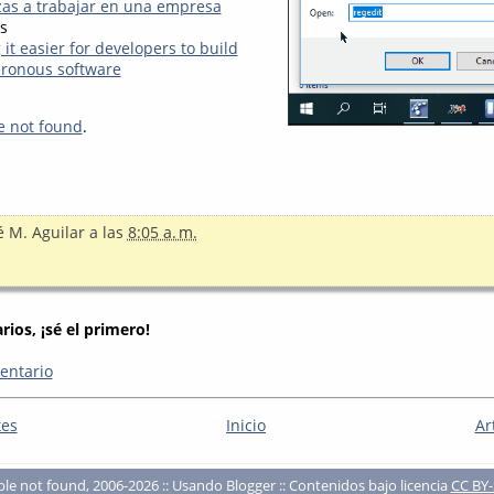
as a trabajar en una empresa
s
it easier for developers to build
hronous software
e not found
.
é M. Aguilar
a las
8:05 a. m.
ios, ¡sé el primero!
entario
tes
Inicio
Ar
ble not found, 2006-2026 :: Usando Blogger :: Contenidos bajo licencia
CC BY-