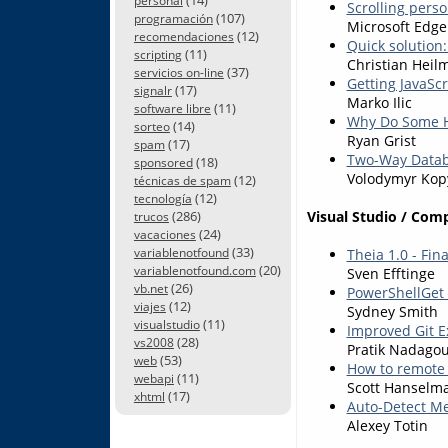
personal
Scrolling pers
(107)
programación
Microsoft Edg
(12)
recomendaciones
Quick solution
(11)
scripting
Christian Heil
(37)
servicios on-line
Getting JavaScr
(17)
signalr
Marko Ilic
(11)
software libre
Why Do Some 
(14)
sorteo
Ryan Grist
(17)
spam
Two-Way Databi
(18)
sponsored
Volodymyr Kop
(12)
técnicas de spam
(12)
tecnología
Visual Studio / Com
(286)
trucos
(24)
vacaciones
(33)
variablenotfound
Theia 1.0 - Fin
(20)
variablenotfound.com
Sven Efftinge
(26)
vb.net
PowerShellGet 
(12)
viajes
Sydney Smith
(11)
visualstudio
Improved Git E
(28)
vs2008
Pratik Nadago
(53)
web
How to remote 
(11)
webapi
Scott Hanselm
(17)
xhtml
Auto-Detect Me
Alexey Totin