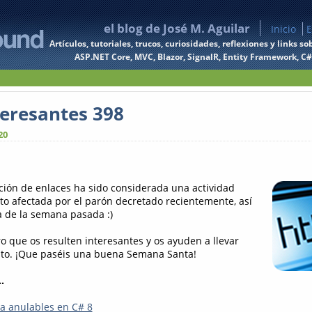
el blog de José M. Aguilar
Inicio
E
Artículos, tutoriales, trucos, curiosidades, reflexiones y links
ASP.NET Core, MVC, Blazor, SignalR, Entity Framework, C#, 
teresantes 398
20
ción de enlaces ha sido considerada una actividad
sto afectada por el parón decretado recientemente, así
a de la semana pasada :)
 que os resulten interesantes y os ayuden a llevar
nto. ¡Que paséis una buena Semana Santa!
.
ia anulables en C# 8