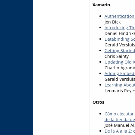
Xamarin
Authentication
Jon Dick
Introducing Ti
Daniel Hindrik
Databinding S
Gerald Verslui
Getting Starte
Chris Sainty
Updating Old X
Charlin Agram
Adding Embedd
Gerald Verslui
Learning About
Leomaris Reye
Otros
Cómo ejecutar a
de la tienda d
José Manuel Al
De la A a la Z