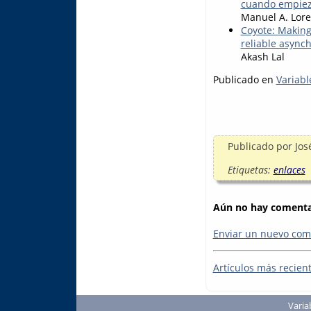
cuando empiez
Manuel A. Lore
Coyote: Making 
reliable async
Akash Lal
Publicado en
Variabl
Publicado por
Jos
Etiquetas:
enlaces
Aún no hay comentar
Enviar un nuevo com
Artículos más recien
Varia