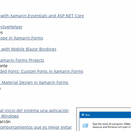
 with Xamarin.Essentials and ASP.NET Core
nySvgHelper
es
cope in Xamarin.Forms
s
d with Mobile Blazor Bindings
amarin Forms Projects
onte
ed Fonts: Custom Fonts in Xamarin.Forms
s
 Material Design in Xamarin Forms
s
l inicio del sistema una aplicación
e Windows
arcón
: comportamientos que es mejor evitar