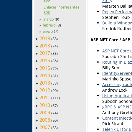
399
Story
Maarten Balli
Enlaces interesantes
Regex Perform
398
Stephen Toub
marzo
(9)
►
Build a Window
febrero
(8)
►
Fredrik Rudbe
enero
(7)
►
2019
(88)
ASP.NET Core / ASP
►
2018
(74)
►
ASP.NET Core u
2017
(83)
►
Sourabh Shirha
2016
(86)
Routing in Bla
►
2015
Billy Sun
(79)
►
IdentityServer
2014
(81)
►
Marinko Spasoj
2013
(88)
Accessing rout
►
2012
Andrew Lock
(90)
►
Using Applicat
2011
(111)
►
Subodh Sohon
2010
(87)
►
gRPC & ASP.NET 
2009
Anthony Girett
(74)
►
Content Inject
2008
(90)
►
Rick Strahl
2007
(83)
►
Telerik UI for 