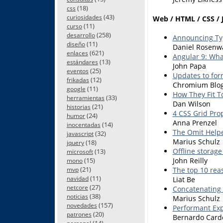
(18)
css
(43)
curiosidades
Web / HTML / CSS / 
(11)
curso
(258)
desarrollo
Announcing Typ
(11)
diseño
Daniel Rosenw
(621)
enlaces
Angular 9: Wha
(13)
estándares
John Papa
(25)
eventos
Updates to for
(12)
frikadas
Chromium Blo
(11)
google
How They Fit To
(33)
herramientas
Dan Wilson
(21)
historias
4 CSS Grid Pro
(24)
humor
Anna Prenzel
(14)
inocentadas
The Omit Helpe
(32)
javascript
Marius Schulz
(18)
jquery
Offline storage
(13)
microsoft
John Reilly
(15)
mono
(21)
The top 10 rea
mvp
(11)
Liat Be
navidad
(27)
netcore
Concatenating 
(38)
noticias
Marius Schulz
(157)
novedades
Performant Exp
(20)
patrones
Bernardo Card
(14)