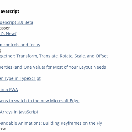
Javascript
eScript 3.9 Beta
asser
t’s New?
m controls and focus
g
gether: Transform, Translate, Rotate, Scale, and Offset
perties (and One Value) for Most of Your Layout Needs
r Type in TypeScript
 in a PWA
sons to switch to the new Microsoft Edge
Arrays in JavaScript
andable Animations: Building Keyframes on the Fly
oso