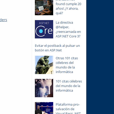
found cumple 20
años! ¿Y ahora,
qué?
lders
La directiva
@helper,
¿reencarnada en
ASP.NET Core 3?
Evitar el postback al pulsar un
botón en ASP.Net
Otras 101 citas
célebres del
mundo de la
informática
101 citas célebres
del mundo de la
informática
Plataforma pro-
salvación de
Visual Basic .NET