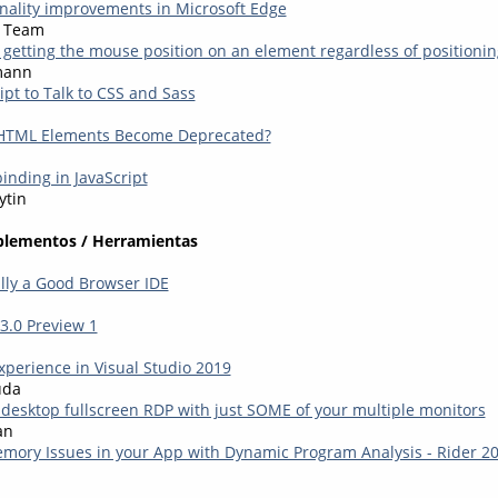
onality improvements in Microsoft Edge
e Team
: getting the mouse position on an element regardless of positionin
mann
ipt to Talk to CSS and Sass
HTML Elements Become Deprecated?
nding in JavaScript
ytin
plementos / Herramientas
ally a Good Browser IDE
3.0 Preview 1
xperience in Visual Studio 2019
uda
desktop fullscreen RDP with just SOME of your multiple monitors
an
mory Issues in your App with Dynamic Program Analysis - Rider 2