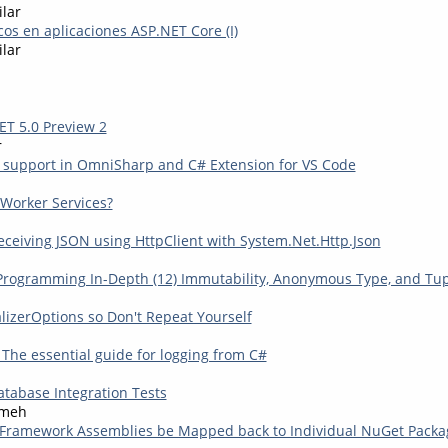
ilar
cos en aplicaciones ASP.NET Core (I)
ilar
T 5.0 Preview 2
r
 support in OmniSharp and C# Extension for VS Code
Worker Services?
ceiving JSON using HttpClient with System.Net.Http.Json
Programming In-Depth (12) Immutability, Anonymous Type, and Tu
alizerOptions so Don't Repeat Yourself
 The essential guide for logging from C#
atabase Integration Tests
kmeh
Framework Assemblies be Mapped back to Individual NuGet Packag