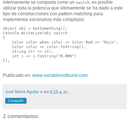
internamente se comporta como un
, es posible
switch
utilizar toda la potencia que últimamente se ha dado a este
tipo de construcciones con
pattern matching
para
implementar escenarios más complejos:
object obj = GetSomething();

Console.WriteLine(obj switch

{

    Color color when color == Color.Red => "Rojo",

    Color color => color.ToString(),

    string str => str,

    int i => i.ToString("#,##0")

Publicado en:
www.variablenotfound.com
.
José María Aguilar
a las
8:15 a. m.
Compartir
2 comentarios: