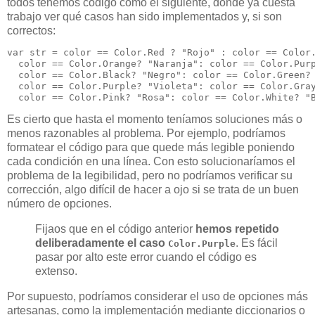
todos tenemos código como el siguiente, donde ya cuesta
trabajo ver qué casos han sido implementados y, si son
correctos:
var str = color == Color.Red ? "Rojo" : color == Color.
  color == Color.Orange? "Naranja": color == Color.Purp
  color == Color.Black? "Negro": color == Color.Green? 
  color == Color.Purple? "Violeta": color == Color.Gray
Es cierto que hasta el momento teníamos soluciones más o
menos razonables al problema. Por ejemplo, podríamos
formatear el código para que quede más legible poniendo
cada condición en una línea. Con esto solucionaríamos el
problema de la legibilidad, pero no podríamos verificar su
corrección, algo difícil de hacer a ojo si se trata de un buen
número de opciones.
Fijaos que en el código anterior
hemos repetido
deliberadamente el caso
. Es fácil
Color.Purple
pasar por alto este error cuando el código es
extenso.
Por supuesto, podríamos considerar el uso de opciones más
artesanas, como la implementación mediante diccionarios o