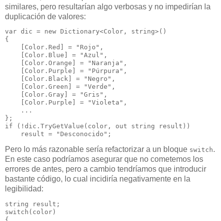
similares, pero resultarían algo verbosas y no impedirían la
duplicación de valores:
var dic = new Dictionary<Color, string>()

{

    [Color.Red] = "Rojo",

    [Color.Blue] = "Azul",

    [Color.Orange] = "Naranja",

    [Color.Purple] = "Púrpura",

    [Color.Black] = "Negro",

    [Color.Green] = "Verde",

    [Color.Gray] = "Gris",

    [Color.Purple] = "Violeta",

    ...

};

if (!dic.TryGetValue(color, out string result))

Pero lo más razonable sería refactorizar a un bloque
.
switch
En este caso podríamos asegurar que no cometemos los
errores de antes, pero a cambio tendríamos que introducir
bastante código, lo cual incidiría negativamente en la
legibilidad:
string result;

switch(color)

{
