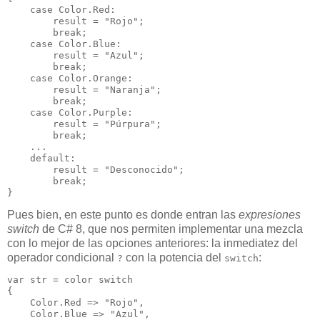
    case Color.Red:

        result = "Rojo";

        break;

    case Color.Blue:

        result = "Azul";

        break;

    case Color.Orange:

        result = "Naranja";

        break;

    case Color.Purple:

        result = "Púrpura";

        break;

    ...

    default:

        result = "Desconocido";

        break;

Pues bien, en este punto es donde entran las
expresiones
switch
de C# 8, que nos permiten implementar una mezcla
con lo mejor de las opciones anteriores: la inmediatez del
operador condicional
con la potencia del
:
?
switch
var str = color switch

{

    Color.Red => "Rojo",

    Color.Blue => "Azul",
