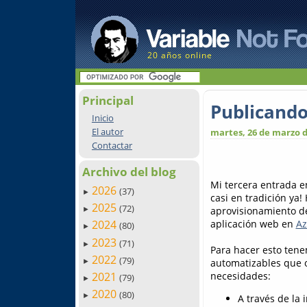
20 años online
Principal
Publicando
Inicio
El autor
martes, 26 de marzo d
Contactar
Archivo del blog
Mi tercera entrada en
2026
(37)
►
casi en tradición ya
2025
(72)
aprovisionamiento d
►
aplicación web en
Az
2024
(80)
►
2023
(71)
►
Para hacer esto tene
2022
(79)
automatizables que o
►
necesidades:
2021
(79)
►
2020
(80)
►
A través de la 