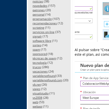
(38)
noticias
(157)
novedades
(20)
patrones
(14)
personal
(107)
programación
(12)
recomendaciones
(11)
scripting
(37)
servicios on-line
(17)
signalr
(11)
software libre
(14)
sorteo
(17)
Al pulsar sobre “Cre
spam
(18)
sponsored
este el plan, así co
(12)
técnicas de spam
(12)
tecnología
(286)
trucos
(24)
vacaciones
(33)
variablenotfound
(20)
variablenotfound.com
(26)
vb.net
(12)
viajes
(11)
visualstudio
(28)
vs2008
(53)
web
(11)
webapi