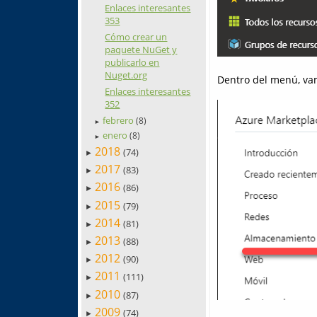
Enlaces interesantes
353
Cómo crear un
paquete NuGet y
publicarlo en
Nuget.org
Dentro del menú, va
Enlaces interesantes
352
febrero
(8)
►
enero
(8)
►
2018
(74)
►
2017
(83)
►
2016
(86)
►
2015
(79)
►
2014
(81)
►
2013
(88)
►
2012
(90)
►
2011
(111)
►
2010
(87)
►
2009
(74)
►