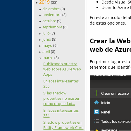
2019
Desde Visual S
(88)
▼
Usando Azure 
diciembre
(9)
►
noviembre
(8)
►
En este artículo deta
octubre
(9)
►
de estas opciones.
septiembre
(6)
►
julio
(7)
►
Crear la Web
junio
(8)
►
mayo
(9)
►
web de Azur
abril
(8)
►
marzo
(8)
▼
En primer lugar está 
Publicando nuestra
tenemos que identifi
web sobre Azure Web
Apps
Enlaces interesantes
355
Si las shadow
properties no existen
como propiedad...
Enlaces interesantes
354
Shadow properties en
Entity Framework Core