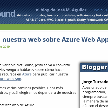
el blog de José M. Aguilar
Inicio
E
Artículos, tutoriales, trucos, curiosidades, reflexiones y links
ASP.NET Core, MVC, Blazor, SignalR, Entity Framework, C#, 
 nuestra web sobre Azure Web Ap
e 2019
 Variable Not Found, ¡esto se va a convertir
! Hoy vengo a hablaros sobre cómo hacer
e recursos en
Azure
para publicar nuestra
ure Web App
.
Jorge Turrad
Apasionado de 
mos varios caminos posibles, unos más
programación,
tros, y cuál elegiremos dependerá de nuestras
siempre busca
la manera de me
interfaz web de Azure
día con el desar