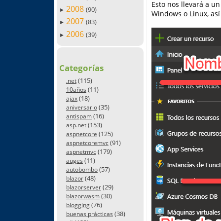
Esto nos llevará a u
2008
(90)
►
Windows o Linux, así
2007
(83)
►
2006
(39)
►
Categorías
(115)
.net
(11)
10años
(18)
ajax
(35)
aniversario
(16)
antispam
(153)
asp.net
(125)
aspnetcore
(91)
aspnetcoremvc
(179)
aspnetmvc
(11)
auges
(57)
autobombo
(48)
blazor
(29)
blazorserver
(30)
blazorwasm
(76)
blogging
(38)
buenas prácticas