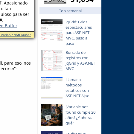
T. Apasionado
o tan
Top semanal
uloso para ser
#.
jqGrid: Grids
ed Buffer
espectaculares
para ASP.NET
n VariableNotFound?
MVC, paso a
paso
Borrado de
registros con
í, para eso, nos
jqGrid y ASP.NET
recurso”:
MVC
Llamar a
métodos
estáticos con
ASP.NET Ajax
¡Variable not
found cumple 20
años! ¿Y ahora,
qué?