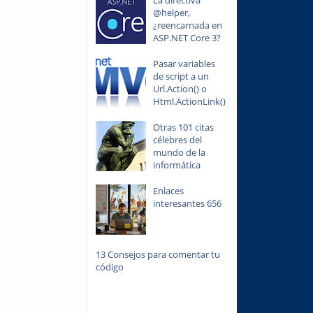
La directiva
@helper,
¿reencarnada en
ASP.NET Core 3?
Pasar variables
de script a un
Url.Action() o
Html.ActionLink()
Otras 101 citas
célebres del
mundo de la
informática
Enlaces
interesantes 656
13 Consejos para comentar tu
código