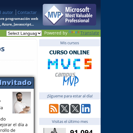
l autor
Contactar
 sobre programación web
Azure, Javascript...
Powered by
Translate
Mis cursos
ps
¡Sígueme para estar al día!
o
la
ndo
Visitas el último mes
jorar el día a
rollo de
91,094