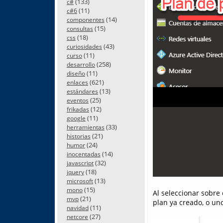
(133)
c#
(11)
c#6
(14)
componentes
(15)
consultas
(18)
css
(43)
curiosidades
(11)
curso
(258)
desarrollo
(11)
diseño
(621)
enlaces
(13)
estándares
(25)
eventos
(12)
frikadas
(11)
google
(33)
herramientas
(21)
historias
(24)
humor
(14)
inocentadas
(32)
javascript
(18)
jquery
(13)
microsoft
(15)
mono
Al seleccionar sobre
(21)
mvp
plan ya creado, o uno
(11)
navidad
(27)
netcore