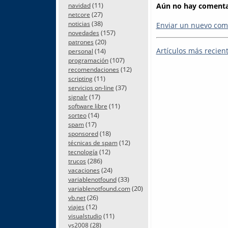
(11)
Aún no hay comentar
navidad
(27)
netcore
(38)
noticias
Enviar un nuevo com
(157)
novedades
(20)
patrones
Artículos más recien
(14)
personal
(107)
programación
(12)
recomendaciones
(11)
scripting
(37)
servicios on-line
(17)
signalr
(11)
software libre
(14)
sorteo
(17)
spam
(18)
sponsored
(12)
técnicas de spam
(12)
tecnología
(286)
trucos
(24)
vacaciones
(33)
variablenotfound
(20)
variablenotfound.com
(26)
vb.net
(12)
viajes
(11)
visualstudio
(28)
vs2008