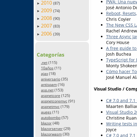
PWA: Una nueva
2010
(87)
►
José Antonio D
2009
(74)
►
Reboot, Resets
2008
(90)
Chris Coyier
►
The New CSS La
2007
(83)
►
Rachel Andrew
2006
(39)
►
Three Async Ja
Cory House
A free guide t
Josh Buchea
Categorías
TypeScript for 
(115)
.net
Monty Shokee
(11)
10años
Cómo hacer Too
(18)
ajax
José Manuel Al
(35)
aniversario
(16)
antispam
Visual Studio / Com
(153)
asp.net
(125)
aspnetcore
C# 7.0 and 7.1
(91)
aspnetcoremvc
Maarten Balli
(179)
aspnetmvc
(11)
Visual Studio 
auges
(57)
Christine Ruan
autobombo
(48)
blazor
Writing tests 
(29)
blazorserver
Joyce
(30)
blazorwasm
C# 7.0 and 7.1