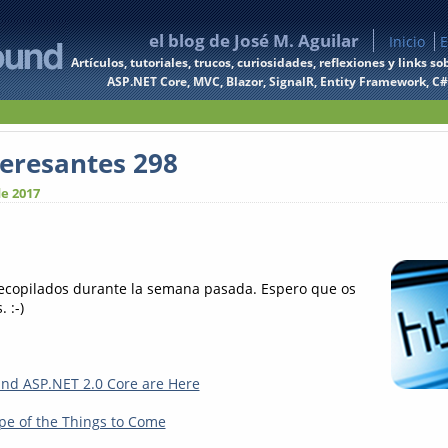
el blog de José M. Aguilar
Inicio
E
Artículos, tutoriales, trucos, curiosidades, reflexiones y links
ASP.NET Core, MVC, Blazor, SignalR, Entity Framework, C#, 
teresantes 298
de 2017
recopilados durante la semana pasada. Espero que os
 :-)
and ASP.NET 2.0 Core are Here
pe of the Things to Come