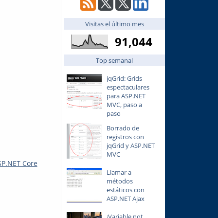
Visitas el último mes
91,044
Top semanal
jqGrid: Grids
espectaculares
para ASP.NET
MVC, paso a
paso
Borrado de
registros con
jqGrid y ASP.NET
MVC
SP.NET Core
Llamar a
métodos
estáticos con
ASP.NET Ajax
¡Variable not