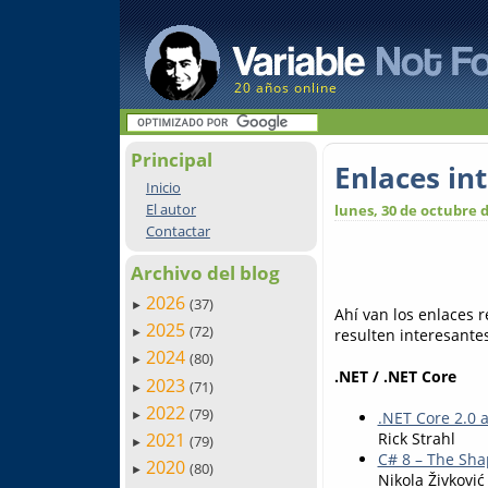
20 años online
Principal
Enlaces in
Inicio
El autor
lunes, 30 de octubre 
Contactar
Archivo del blog
2026
(37)
►
Ahí van los enlaces 
2025
(72)
resulten interesantes.
►
2024
(80)
►
.NET / .NET Core
2023
(71)
►
2022
(79)
.NET Core 2.0 
►
2021
Rick Strahl
(79)
►
C# 8 – The Sha
2020
(80)
►
Nikola Živković