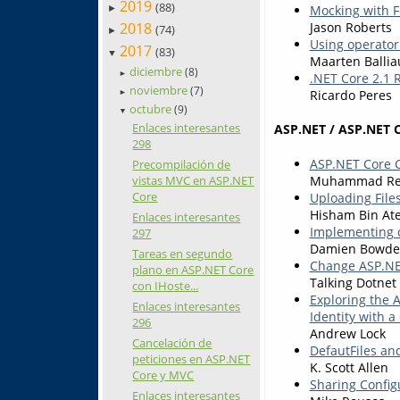
2019
(88)
Mocking with F
►
2018
Jason Roberts
(74)
►
Using operator
2017
(83)
▼
Maarten Balli
diciembre
(8)
►
.NET Core 2.1 
noviembre
(7)
Ricardo Peres
►
octubre
(9)
▼
Enlaces interesantes
ASP.NET / ASP.NET 
298
ASP.NET Core C
Precompilación de
Muhammad Re
vistas MVC en ASP.NET
Core
Uploading File
Hisham Bin At
Enlaces interesantes
Implementing c
297
Damien Bowd
Tareas en segundo
Change ASP.NET
plano en ASP.NET Core
Talking Dotnet
con IHoste...
Exploring the 
Enlaces interesantes
Identity with 
296
Andrew Lock
Cancelación de
DefautFiles an
peticiones en ASP.NET
K. Scott Allen
Core y MVC
Sharing Config
Enlaces interesantes