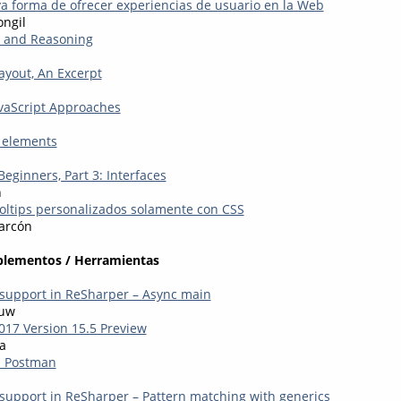
 forma de ofrecer experiencias de usuario en la Web
ongil
, and Reasoning
yout, An Excerpt
vaScript Approaches
o elements
Beginners, Part 3: Interfaces
n
ltips personalizados solamente con CSS
arcón
plementos / Herramientas
 support in ReSharper – Async main
auw
2017 Version 15.5 Preview
a
in Postman
 support in ReSharper – Pattern matching with generics