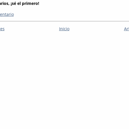
ios, ¡sé el primero!
entario
tes
Inicio
Ar