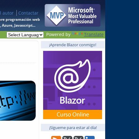
l autor
Contactar
 sobre programación web
Azure, Javascript...
Powered by
Translate
¡Aprende Blazor conmigo!
¡Sígueme para estar al día!