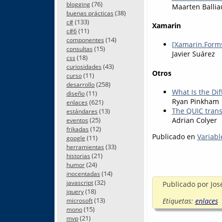
(76)
blogging
Maarten Balli
(38)
buenas prácticas
(133)
c#
Xamarin
(11)
c#6
(14)
componentes
[Xamarin.Forms
(15)
consultas
Javier Suárez
(18)
css
(43)
curiosidades
Otros
(11)
curso
(258)
desarrollo
What Is the D
(11)
diseño
Ryan Pinkham
(621)
enlaces
The QUIC trans
(13)
estándares
Adrian Colyer
(25)
eventos
(12)
frikadas
Publicado en
Variabl
(11)
google
(33)
herramientas
(21)
historias
(24)
humor
(14)
inocentadas
(32)
javascript
Publicado por
Jos
(18)
jquery
(13)
Etiquetas:
enlaces
microsoft
(15)
mono
(21)
mvp