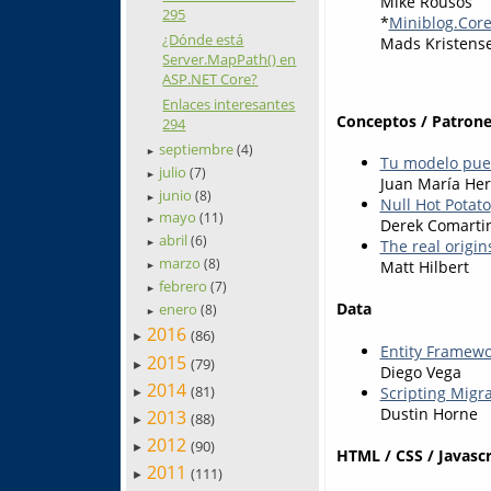
Mike Rousos
295
*
Miniblog.Core
¿Dónde está
Mads Kristens
Server.MapPath() en
ASP.NET Core?
Enlaces interesantes
Conceptos / Patrone
294
septiembre
(4)
►
Tu modelo pued
julio
(7)
►
Juan María He
junio
(8)
►
Null Hot Potato
mayo
(11)
►
Derek Comarti
abril
(6)
The real origin
►
marzo
(8)
Matt Hilbert
►
febrero
(7)
►
Data
enero
(8)
►
2016
(86)
►
Entity Framewo
2015
(79)
►
Diego Vega
2014
(81)
Scripting Migra
►
Dustin Horne
2013
(88)
►
2012
(90)
►
HTML / CSS / Javascr
2011
(111)
►