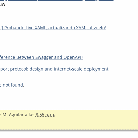
auw
] Probando Live XAML, actualizando XAML al vuelo!
ifference Between Swagger and OpenAPI?
port protocol: design and Internet-scale deployment
e not found
.
é M. Aguilar
a las
8:55 a. m.