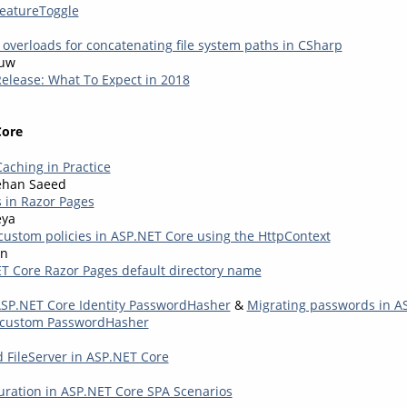
eatureToggle
 overloads for concatenating file system paths in CSharp
auw
Release: What To Expect in 2018
Core
aching in Practice
han Saeed
s in Razor Pages
eya
ustom policies in ASP.NET Core using the HttpContext
en
 Core Razor Pages default directory name
ASP.NET Core Identity PasswordHasher
&
Migrating passwords in A
a custom PasswordHasher
d FileServer in ASP.NET Core
uration in ASP.NET Core SPA Scenarios