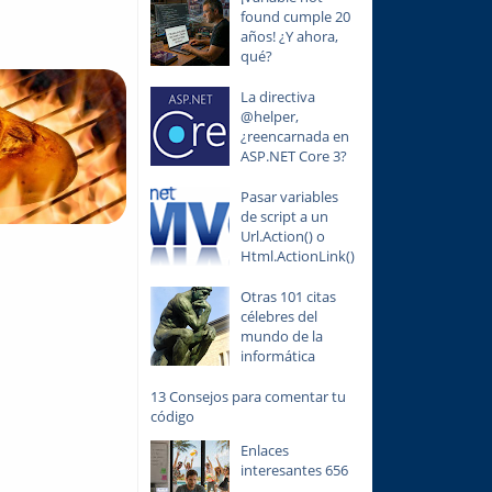
found cumple 20
años! ¿Y ahora,
qué?
La directiva
@helper,
¿reencarnada en
ASP.NET Core 3?
Pasar variables
de script a un
Url.Action() o
Html.ActionLink()
Otras 101 citas
célebres del
mundo de la
informática
13 Consejos para comentar tu
código
Enlaces
interesantes 656