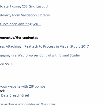
e to start using CSS Grid Layout?
d-Party Form Validation Library?
 I've been awaiting you...
lementos/Herramientas
ess Attaching – Reattach to Process in Visual Studio 2017
ugging in a Web Browser Control with Visual Studio
 on VSTS
your website with ZIP bombs
hek
f Data Breach Grief
 los archivos imposibles en Windows