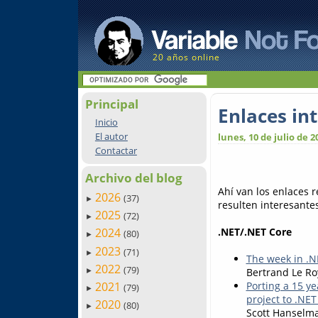
20 años online
Principal
Enlaces in
Inicio
El autor
lunes, 10 de julio de 2
Contactar
Archivo del blog
Ahí van los enlaces 
2026
(37)
►
resulten interesantes.
2025
(72)
►
.NET/.NET Core
2024
(80)
►
2023
(71)
►
The week in .NE
2022
(79)
Bertrand Le Ro
►
2021
Porting a 15 ye
(79)
►
project to .NET
2020
(80)
►
Scott Hanselm