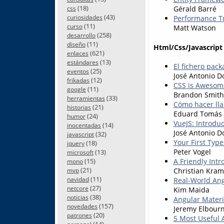
(18)
Gérald Barré
css
(43)
curiosidades
Performance Tu
(11)
curso
Matt Watson
(258)
desarrollo
(11)
diseño
Html/Css/Javascript
(621)
enlaces
(13)
estándares
El fichero pack
(25)
eventos
José Antonio D
(12)
frikadas
CSS is Awesom
(11)
google
Brandon Smith
(33)
herramientas
Cómo hacer ll
(21)
historias
Eduard Tomás
(24)
humor
VueJS: Introdu
(14)
inocentadas
José Antonio D
(32)
javascript
Your First Typ
(18)
jquery
Peter Vogel
(13)
microsoft
A Friendly Intr
(15)
mono
(21)
Christian Kra
mvp
(11)
Real-World Angu
navidad
(27)
netcore
Kim Maida
(38)
noticias
Angular Materi
(157)
novedades
Jeremy Elbour
(20)
patrones
5 Most Useful 
(14)