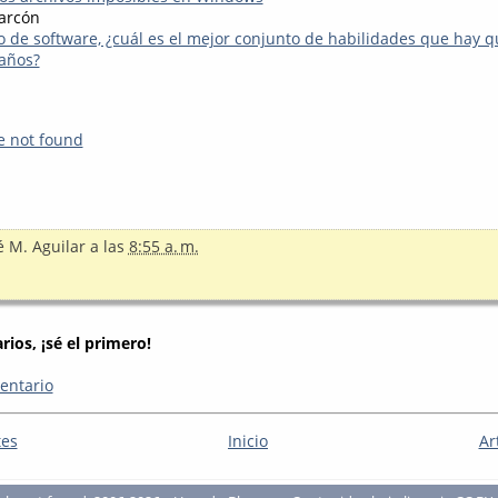
arcón
 de software, ¿cuál es el mejor conjunto de habilidades que hay q
años?
e not found
é M. Aguilar
a las
8:55 a. m.
ios, ¡sé el primero!
entario
tes
Inicio
Ar