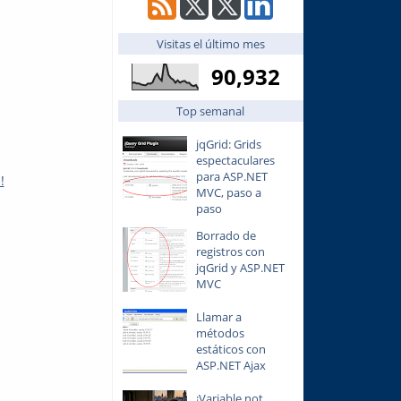
Visitas el último mes
90,932
Top semanal
jqGrid: Grids
espectaculares
para ASP.NET
!
MVC, paso a
paso
Borrado de
registros con
jqGrid y ASP.NET
MVC
Llamar a
métodos
estáticos con
ASP.NET Ajax
¡Variable not