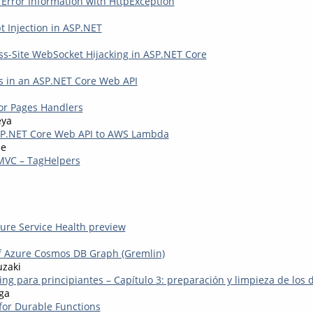
 Error Information with HttpException
pt Injection in ASP.NET
ss-Site WebSocket Hijacking in ASP.NET Core
s in an ASP.NET Core Web API
or Pages Handlers
eya
SP.NET Core Web API to AWS Lambda
le
MVC – TagHelpers
re Service Health preview
f Azure Cosmos DB Graph (Gremlin)
uzaki
ng para principiantes – Capítulo 3: preparación y limpieza de los 
ga
for Durable Functions