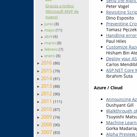
Send the Right
Gracias a todos:
Peter Vogel
¡Microsoft MVP de
Revisiting Scri
nuevo!
Dino Esposito
Preventing Cro
junio
(8)
►
Tomasz Pęczek
mayo
(11)
►
Handling error
abril
(6)
►
Paul Hiles
marzo
(8)
►
Customize Raz
febrero
(7)
►
Hisham Bin At
enero
(8)
►
Deploy your A
2016
(86)
Carlos Mendib
►
2015
ASP.NET Core 
(79)
►
Ibrahim Šuta
2014
(81)
►
2013
(88)
Azure / Cloud
►
2012
(90)
►
Announcing Azu
2011
(111)
►
Dushyant Gill
2010
(87)
►
Walkthrough o
2009
Tsuyoshi Mats
(74)
►
Machine Learni
2008
(90)
►
Gorka Madaria
2007
(83)
►
Alpha Preview 