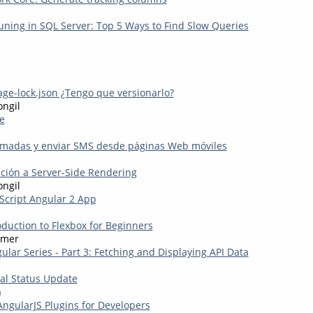
ning in SQL Server: Top 5 Ways to Find Slow Queries
age-lock.json ¿Tengo que versionarlo?
ongil
e
amadas y enviar SMS desde páginas Web móviles
cción a Server-Side Rendering
ongil
eScript Angular 2 App
oduction to Flexbox for Beginners
mmer
lar Series - Part 3: Fetching and Displaying API Data
al Status Update
n
AngularJS Plugins for Developers