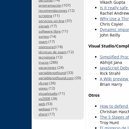
personal
Vikash Gupta
(107)
programación
Is it really saf
(12)
recomendaciones
Rachel Andrew
(11)
scripting
Why Use a Thir
(37)
servicios on-line
Chris Coyier
(17)
signalr
Dynamic import:
(11)
software libre
John Reilly
(14)
sorteo
(17)
spam
Visual Studio/Comp
(18)
sponsored
(12)
técnicas de spam
Simplified Proc
(12)
tecnología
(286)
Abhijit Jana
trucos
(24)
JavaScript Deb
vacaciones
(33)
variablenotfound
Rick Strahl
(20)
variablenotfound.com
A Wiki preview
(26)
vb.net
Brian Harry
(12)
viajes
(11)
visualstudio
Otros
(28)
vs2008
(53)
web
How to defend 
(11)
webapi
Christian Hasc
(17)
xhtml
The 5 Stages o
Troy Hunt
El misterio de