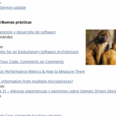
n
Service update
/Buenas prácticas
nesios y desarrollo de software
rnández
an
les for an Evolutionary Software Architecture
in Your Code: Comments on Comments
s
tion Performance Metrics & How to Measure Them
 information from multiple microservices?
kov
 31 – Algunas experiencias y opiniones sobre Domain Driven Des
o
rk Core: Generate tracking columns