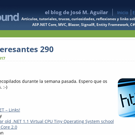
el blog de José M. Aguilar
Inicio
E
Artículos, tutoriales, trucos, curiosidades, reflexiones y links
ASP.NET Core, MVC, Blazor, SignalR, Entity Framework, C#, 
teresantes 290
017
recopilados durante la semana pasada. Espero que os
 :-)
T – Links!
y
ar old .NET 1.1 Virtual CPU Tiny Operating System school
 Core 2.0
an