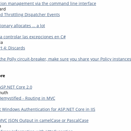
tion management via the command line interface
ard
 Throttling Dispatcher Events
onary allocates … a lot
ra controlar las excepciones en C#
la
rt 4: Discards
e Polly circuit-breaker, make sure you share your Policy instances
ore
ASP.NET Core 2.0
muth
emystified - Routing in MVC
 Windows Authentication for ASP.NET Core in IIS
MVC JSON Output in camelCase or PascalCase
n