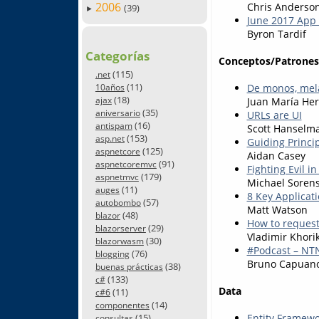
2006
Chris Anderso
(39)
►
June 2017 App 
Byron Tardif
Categorías
Conceptos/Patrones
(115)
.net
(11)
De monos, mela
10años
(18)
ajax
Juan María He
(35)
aniversario
URLs are UI
(16)
antispam
Scott Hanselm
(153)
asp.net
Guiding Princip
(125)
aspnetcore
Aidan Casey
(91)
aspnetcoremvc
Fighting Evil 
(179)
aspnetmvc
Michael Soren
(11)
auges
8 Key Applica
(57)
autobombo
Matt Watson
(48)
blazor
How to request
(29)
blazorserver
Vladimir Khori
(30)
blazorwasm
#Podcast – NTN
(76)
blogging
Bruno Capuan
(38)
buenas prácticas
(133)
c#
Data
(11)
c#6
(14)
componentes
(15)
Entity Framewo
consultas