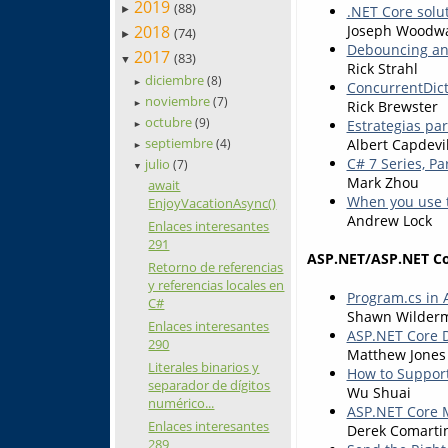
2019
(88)
.NET Core solu
►
2018
Joseph Woodw
(74)
►
Debouncing and
2017
(83)
▼
Rick Strahl
diciembre
(8)
►
ConcurrentDicti
noviembre
(7)
Rick Brewster
►
octubre
(9)
Estrategias pa
►
septiembre
Albert Capdevi
(4)
►
C# 7 Series, Pa
julio
(7)
▼
Mark Zhou
await
When you use th
EnjoyVacationAsync()
Andrew Lock
Enlaces interesantes
291
ASP.NET/ASP.NET C
Retorno de referencias
y referencias locales en
Program.cs in 
C#
Shawn Wilder
Enlaces interesantes
ASP.NET Core D
290
Matthew Jones
Literales binarios y
How to Support
separador de dígitos
Wu Shuai
numérico...
ASP.NET Core 
Enlaces interesantes
Derek Comarti
289