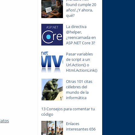
found cumple 20
años! ¿Y ahora,
qué?
La directiva
@helper,
¿reencarnada en
ASP.NET Core 3?
Pasar variables
de script a un
Url.Action() o
Html.ActionLink()
Otras 101 citas
célebres del
mundo de la
informática
13 Consejos para comentar tu
código
datos
Enlaces
interesantes 656