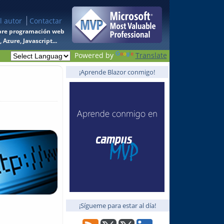
l autor
Contactar
 sobre programación web
Azure, Javascript...
Powered by
Translate
¡Aprende Blazor conmigo!
¡Sígueme para estar al día!