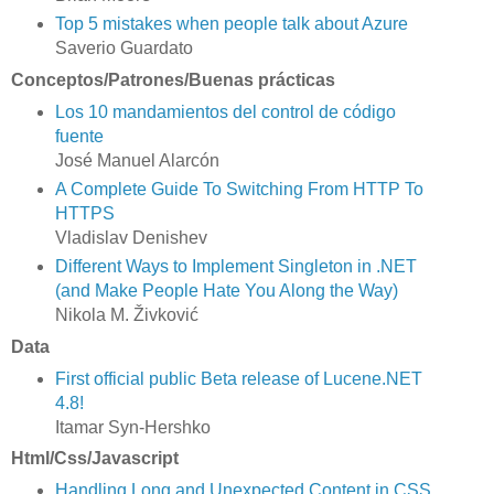
Top 5 mistakes when people talk about Azure
Saverio Guardato
Conceptos/Patrones/Buenas prácticas
Los 10 mandamientos del control de código
fuente
José Manuel Alarcón
A Complete Guide To Switching From HTTP To
HTTPS
Vladislav Denishev
Different Ways to Implement Singleton in .NET
(and Make People Hate You Along the Way)
Nikola M. Živković
Data
First official public Beta release of Lucene.NET
4.8!
Itamar Syn-Hershko
Html/Css/Javascript
Handling Long and Unexpected Content in CSS