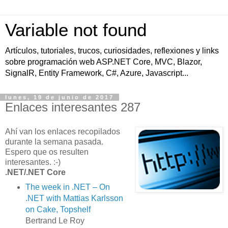
Variable not found
Artículos, tutoriales, trucos, curiosidades, reflexiones y links
sobre programación web ASP.NET Core, MVC, Blazor,
SignalR, Entity Framework, C#, Azure, Javascript...
lunes, 19 de junio de 2017
Enlaces interesantes 287
Ahí van los enlaces recopilados
durante la semana pasada.
Espero que os resulten
interesantes. :-)
.NET/.NET Core
The week in .NET – On
.NET with Mattias Karlsson
on Cake, Topshelf
Bertrand Le Roy