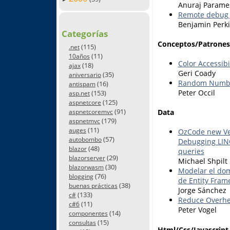
Anuraj Param
Remote debug y
Benjamin Perk
Categorías
Conceptos/Patrones
(115)
.net
(11)
10años
Color Accessibi
(18)
ajax
Geri Coady
(35)
aniversario
Random Numbe
(16)
antispam
Peter Occil
(153)
asp.net
(125)
aspnetcore
(91)
Data
aspnetcoremvc
(179)
aspnetmvc
(11)
auges
OzCode new Ve
(57)
autobombo
Debugging LIN
(48)
blazor
queries
(29)
blazorserver
Michael Shpilt
(30)
blazorwasm
Modelar el dom
(76)
blogging
de Entity Fram
(38)
buenas prácticas
Jorge Sánchez
(133)
c#
Reduce Overhe
(11)
c#6
Peter Vogel
(14)
componentes
(15)
consultas
Html/Css/Javascript