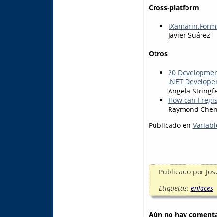
Cross-platform
[Xamarin.Forms
Javier Suárez
Otros
20 Development
.NET Develope
Angela Stringf
How can I regis
Raymond Che
Publicado en
Variabl
Publicado por
Jos
Etiquetas:
enlaces
Aún no hay comentar