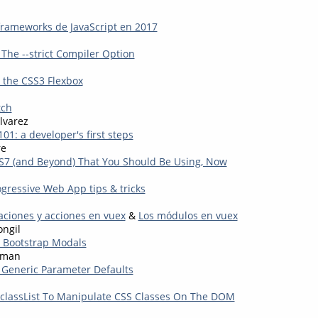
frameworks de JavaScript en 2017
 The --strict Compiler Option
 the CSS3 Flexbox
tch
lvarez
1: a developer's first steps
re
ES7 (and Beyond) That You Should Be Using, Now
rogressive Web App tips & tricks
aciones y acciones en vuex
&
Los módulos en vuex
ongil
 Bootstrap Modals
hman
: Generic Parameter Defaults
classList To Manipulate CSS Classes On The DOM