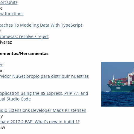
ort Units
ne
ow functions
oaches To Modeling Data With TypeScript
n
omesas: resolve / reject
lvarez
lementos/Herramientas
er
an
vidor NuGet propio para distribuir nuestras
plication using the IIS Express, PHP 7.1 and
ual Studio Code
udio Extensions Developer Mads Kristensen
ey
mate 2017.2 EAP: What’s new in build 1?
auw