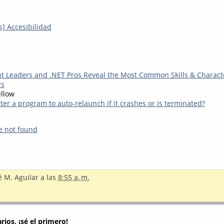
] Accesibilidad
 Leaders and .NET Pros Reveal the Most Common Skills & Character
rs
ellow
ter a program to auto-relaunch if it crashes or is terminated?
n
e not found
é M. Aguilar
a las
8:55 a. m.
ios, ¡sé el primero!