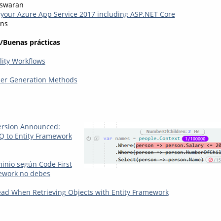
eswaran
our Azure App Service 2017 including ASP.NET Core
ins
/Buenas prácticas
lity Workflows
r Generation Methods
rsion Announced:
Q to Entity Framework
inio según Code First
ework no debes
ad When Retrieving Objects with Entity Framework