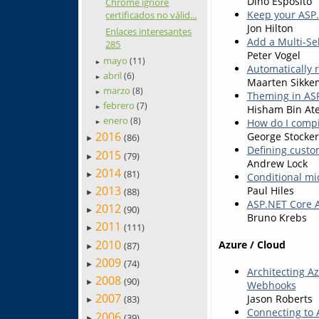
Dino Esposito
Chrome ignore
Keep your ASP.
certificados no válid...
Jon Hilton
Enlaces interesantes
Add a Multi-Se
285
Peter Vogel
mayo
(11)
►
Automatically r
abril
(6)
►
Maarten Sikke
marzo
(8)
►
Theming in AS
febrero
(7)
Hisham Bin At
►
enero
(8)
How do I compi
►
2016
George Stocker
(86)
►
Defining custo
2015
(79)
►
Andrew Lock
2014
(81)
Conditional mi
►
2013
Paul Hiles
(88)
►
ASP.NET Core A
2012
(90)
►
Bruno Krebs
2011
(111)
►
2010
Azure / Cloud
(87)
►
2009
(74)
►
Architecting A
2008
(90)
►
Webhooks
2007
Jason Roberts
(83)
►
Connecting to
2006
(39)
►