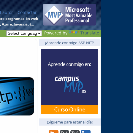
l autor
Contactar
 sobre programación web
Azure, Javascript...
Powered by
Translate
¡Aprende conmigo ASP.NET!
¡Sígueme para estar al día!