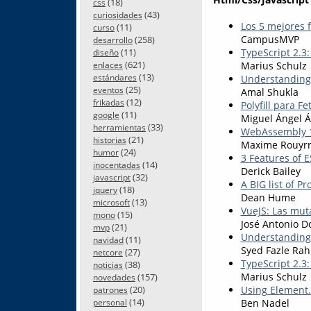
(18)
css
(43)
curiosidades
Los 5 mejores 
(11)
curso
CampusMVP
(258)
desarrollo
TypeScript 2.3:
(11)
diseño
(621)
Marius Schulz
enlaces
(13)
Understanding
estándares
(25)
eventos
Amal Shukla
(12)
frikadas
Polyfill para Fe
(11)
google
Miguel Ángel Á
(33)
herramientas
WebAssembly 10
(21)
historias
Maxime Rouyr
(24)
humor
3 Features of 
(14)
inocentadas
Derick Bailey
(32)
javascript
A BIG list of P
(18)
jquery
Dean Hume
(13)
microsoft
VueJS: Las mut
(15)
mono
José Antonio D
(21)
mvp
Understanding
(11)
navidad
Syed Fazle Ra
(27)
netcore
TypeScript 2.3
(38)
noticias
Marius Schulz
(157)
novedades
Using Element.
(20)
patrones
(14)
Ben Nadel
personal