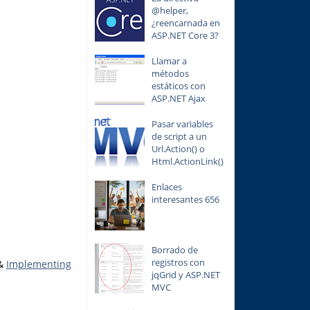
@helper,
¿reencarnada en
ASP.NET Core 3?
Llamar a
métodos
estáticos con
ASP.NET Ajax
Pasar variables
de script a un
Url.Action() o
Html.ActionLink()
Enlaces
interesantes 656
Borrado de
registros con
&
Implementing
jqGrid y ASP.NET
MVC