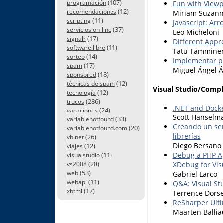
(107)
Fun with Viewp
programación
(12)
recomendaciones
Miriam Suzan
(11)
scripting
Javascript: Arr
(37)
servicios on-line
Leo Micheloni
(17)
signalr
Different Appr
(11)
software libre
Tatu Tammine
(14)
sorteo
Implementar pr
(17)
spam
Miguel Ángel Á
(18)
sponsored
(12)
técnicas de spam
Visual Studio/Comp
(12)
tecnología
(286)
trucos
.NET and Dock
(24)
vacaciones
Scott Hanselm
(33)
variablenotfound
Creando un ser
(20)
variablenotfound.com
librerías
(26)
vb.net
Diego Bersano
(12)
viajes
(11)
Debug a PHP Ap
visualstudio
(28)
XDebug for Vis
vs2008
(53)
web
Gabriel Larco
(11)
webapi
Q&A: Visual St
(17)
xhtml
Terrence Dors
ReSharper Ulti
Maarten Balli