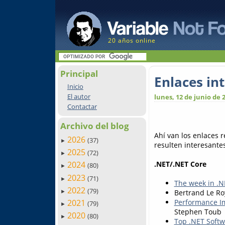
20 años online
Principal
Enlaces in
Inicio
El autor
lunes, 12 de junio de 
Contactar
Archivo del blog
Ahí van los enlaces 
2026
(37)
►
resulten interesantes.
2025
(72)
►
.NET/.NET Core
2024
(80)
►
2023
(71)
►
The week in .N
2022
(79)
Bertrand Le Ro
►
2021
Performance I
(79)
►
Stephen Toub
2020
(80)
►
Top .NET Softw