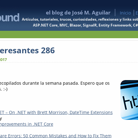
el blog de José M. Aguilar
Inicio
E
Artículos, tutoriales, trucos, curiosidades, reflexiones y links
ASP.NET Core, MVC, Blazor, SignalR, Entity Framework, C#, 
teresantes 286
2017
recopilados durante la semana pasada. Espero que os
 :-)
ET – On .NET with Brett Morrison, DateTime Extensions
y
mprovements in .NET Core
are Errors: 50 Common Mistakes and How to Fix Them