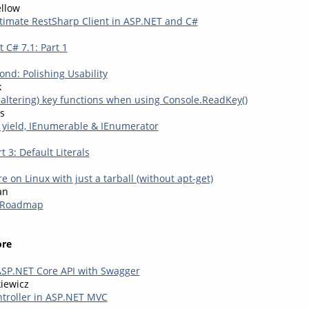
ellow
ltimate RestSharp Client in ASP.NET and C#
t C# 7.1: Part 1
nd: Polishing Usability
k
 altering) key functions when using Console.ReadKey()
s
: yield, IEnumerable & IEnumerator
t 3: Default Literals
e on Linux with just a tarball (without apt-get)
an
0 Roadmap
ore
SP.NET Core API with Swagger
iewicz
ntroller in ASP.NET MVC