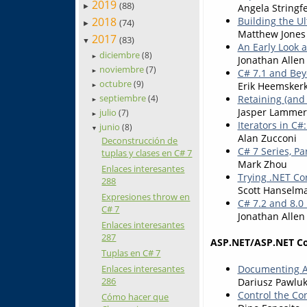
2019
(88)
Angela Stringf
►
2018
Building the U
(74)
►
Matthew Jones
2017
(83)
▼
An Early Look a
diciembre
(8)
►
Jonathan Allen
noviembre
(7)
C# 7.1 and Beyo
►
octubre
(9)
Erik Heemsker
►
septiembre
Retaining (and
(4)
►
Jasper Lammer
julio
(7)
►
Iterators in C#
junio
(8)
▼
Alan Zucconi
Deconstrucción de
C# 7 Series, Par
tuplas y clases en C# 7
Mark Zhou
Enlaces interesantes
Trying .NET Cor
288
Scott Hanselm
Expresiones throw en
C# 7.2 and 8.
C# 7
Jonathan Allen
Enlaces interesantes
287
ASP.NET/ASP.NET C
Tuplas en C# 7
Documenting A
Enlaces interesantes
286
Dariusz Pawluk
Control the Co
Cómo hacer que