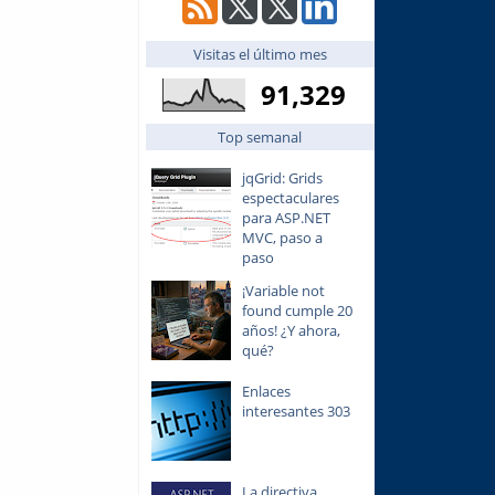
Visitas el último mes
91,329
Top semanal
jqGrid: Grids
espectaculares
para ASP.NET
MVC, paso a
paso
¡Variable not
found cumple 20
años! ¿Y ahora,
qué?
Enlaces
interesantes 303
La directiva