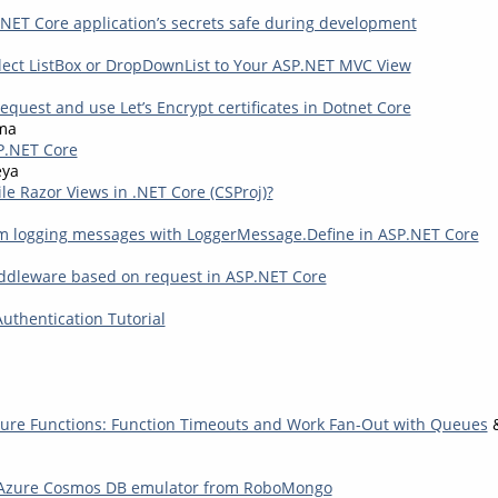
NET Core application’s secrets safe during development
lect ListBox or DropDownList to Your ASP.NET MVC View
equest and use Let’s Encrypt certificates in Dotnet Core
ma
P.NET Core
eya
le Razor Views in .NET Core (CSProj)?
m logging messages with LoggerMessage.Define in ASP.NET Core
ddleware based on request in ASP.NET Core
uthentication Tutorial
zure Functions: Function Timeouts and Work Fan-Out with Queues
 Azure Cosmos DB emulator from RoboMongo