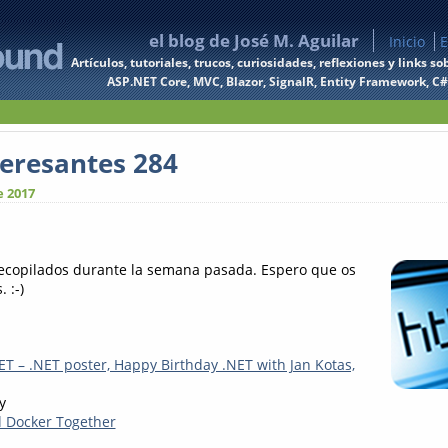
el blog de José M. Aguilar
Inicio
E
Artículos, tutoriales, trucos, curiosidades, reflexiones y links
ASP.NET Core, MVC, Blazor, SignalR, Entity Framework, C#, 
teresantes 284
e 2017
recopilados durante la semana pasada. Espero que os
 :-)
ET – .NET poster, Happy Birthday .NET with Jan Kotas,
y
 Docker Together