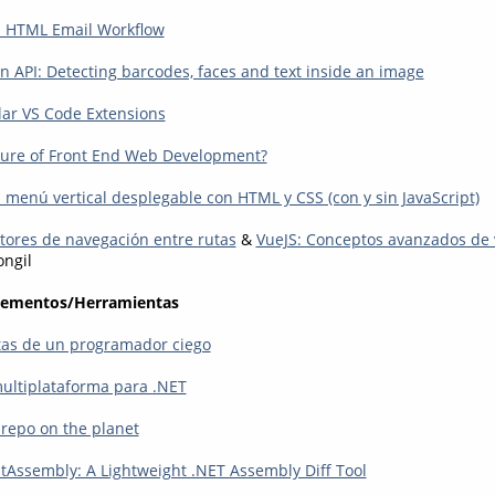
n HTML Email Workflow
n API: Detecting barcodes, faces and text inside an image
lar VS Code Extensions
ture of Front End Web Development?
menú vertical desplegable con HTML y CSS (con y sin JavaScript)
ptores de navegación entre rutas
&
VueJS: Conceptos avanzados de 
ongil
lementos/Herramientas
tas de un programador ciego
multiplataforma para .NET
 repo on the planet
stAssembly: A Lightweight .NET Assembly Diff Tool