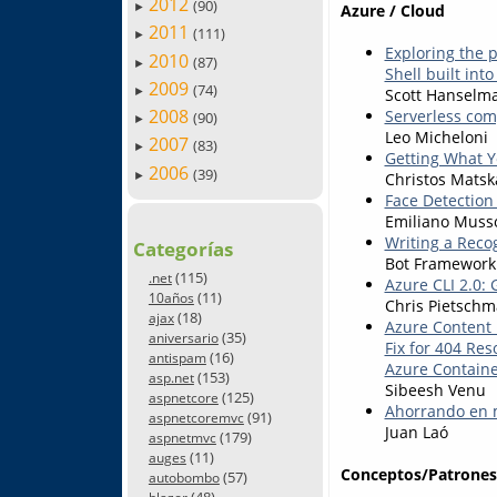
2012
(90)
Azure / Cloud
►
2011
(111)
►
Exploring the 
2010
(87)
►
Shell built int
2009
(74)
Scott Hanselm
►
2008
Serverless com
(90)
►
Leo Micheloni
2007
(83)
►
Getting What Y
2006
(39)
►
Christos Matsk
Face Detection
Emiliano Muss
Writing a Recog
Categorías
Bot Framewor
(115)
.net
Azure CLI 2.0:
(11)
10años
Chris Pietsch
(18)
ajax
Azure Content 
(35)
aniversario
Fix for 404 Re
(16)
antispam
Azure Contain
(153)
asp.net
Sibeesh Venu
(125)
aspnetcore
Ahorrando en m
(91)
aspnetcoremvc
Juan Laó
(179)
aspnetmvc
(11)
auges
Conceptos/Patrones
(57)
autobombo
(48)