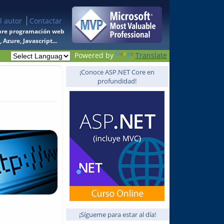
l autor
Contactar
 sobre programación web
Azure, Javascript...
Powered by
Translate
¡Conoce ASP.NET Core en
profundidad!
¡Sígueme para estar al día!