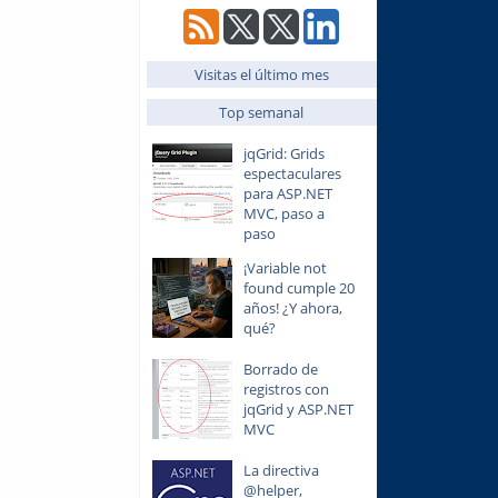
Visitas el último mes
Top semanal
jqGrid: Grids
espectaculares
para ASP.NET
MVC, paso a
paso
¡Variable not
found cumple 20
años! ¿Y ahora,
qué?
Borrado de
registros con
jqGrid y ASP.NET
MVC
La directiva
@helper,