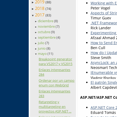
2019
(88)
Working with E
►
2018
Peter Vogel
(74)
►
Aspects of Stri
2017
(83)
▼
Timur Guev
diciembre
(8)
►
.NET Framewor
noviembre
(7)
Rick Lander
►
octubre
(9)
Experimenting 
►
septiembre
Afzaal Ahmad 
(4)
►
How to Send Em
julio
(7)
►
Ben Cull
junio
(8)
►
How do I Updat
mayo
(11)
▼
Steve Smith
Breakpoint generator
AsyncLock: an a
para VS2017 y VS2015
Neosmart Tech
Enlaces interesantes
IEnumerable vs
284
Vladimir Khorikov
Ordenar por un campo
El patrón Sing
enum con WebGrid
Albert Capdevi
Enlaces interesantes
283
ASP.NET/ASP.NET C
Retargeting y
multitargeting en
ASP.NET Core 
proyectos ASP.NET ...
Eduard Tomás