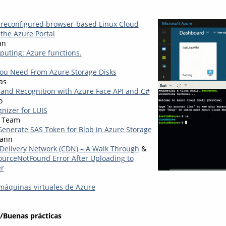
preconfigured browser-based Linux Cloud
o the Azure Portal
an
puting: Azure functions.
ou Need From Azure Storage Disks
as
 and Recognition with Azure Face API and C#
o
nizer for LUIS
k Team
 Generate SAS Token for Blob in Azure Storage
mann
Delivery Network (CDN) – A Walk Through
&
sourceNotFound Error After Uploading to
er
áquinas virtuales de Azure
/Buenas prácticas