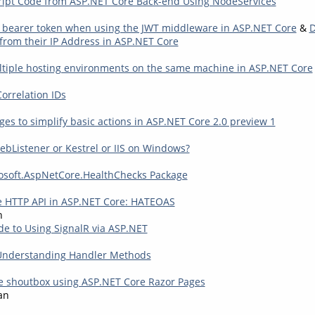
ript Code from ASP.NET Core Back-end Using NodeServices
 bearer token when using the JWT middleware in ASP.NET Core
&
D
 from their IP Address in ASP.NET Core
tiple hosting environments on the same machine in ASP.NET Core
orrelation IDs
es to simplify basic actions in ASP.NET Core 2.0 preview 1
ebListener or Kestrel or IIS on Windows?
osoft.AspNetCore.HealthChecks Package
ve HTTP API in ASP.NET Core: HATEOAS
n
de to Using SignalR via ASP.NET
 Understanding Handler Methods
e shoutbox using ASP.NET Core Razor Pages
an