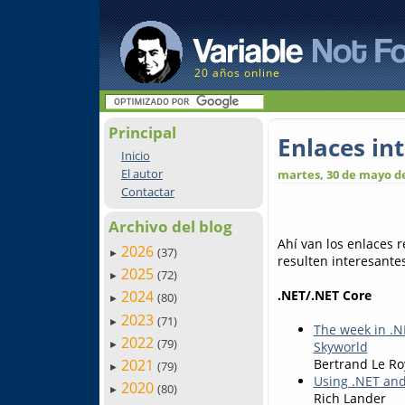
20 años online
Principal
Enlaces in
Inicio
El autor
martes, 30 de mayo d
Contactar
Archivo del blog
Ahí van los enlaces 
2026
(37)
►
resulten interesantes.
2025
(72)
►
.NET/.NET Core
2024
(80)
►
2023
(71)
►
The week in .N
2022
(79)
Skyworld
►
2021
Bertrand Le Ro
(79)
►
Using .NET and
2020
(80)
►
Rich Lander