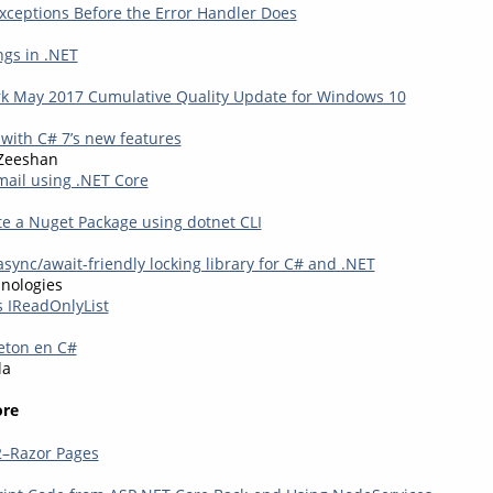
xceptions Before the Error Handler Does
ngs in .NET
k May 2017 Cumulative Quality Update for Windows 10
with C# 7’s new features
Zeeshan
ail using .NET Core
e a Nuget Package using dotnet CLI
sync/await-friendly locking library for C# and .NET
nologies
 IReadOnlyList
leton en C#
la
ore
2–Razor Pages