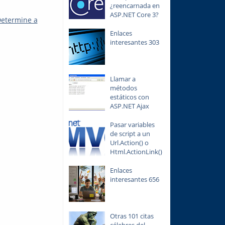
¿reencarnada en
ASP.NET Core 3?
etermine a
Enlaces
interesantes 303
Llamar a
métodos
estáticos con
ASP.NET Ajax
Pasar variables
de script a un
Url.Action() o
Html.ActionLink()
Enlaces
interesantes 656
Otras 101 citas
célebres del