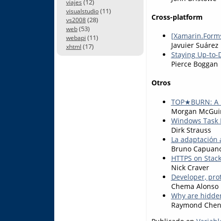
(12)
viajes
(11)
visualstudio
Cross-platform
(28)
vs2008
(53)
web
[Xamarin.Form
(11)
webapi
Javuier Suárez
(17)
xhtml
Staying Up-to-
Pierce Boggan
Otros
TOP★BURN: A P
Morgan McGui
Windows Task 
Dirk Strauss
La adaptación
Bruno Capuan
HTTPS on Stack
Nick Craver
Developer, pro
Chema Alonso
Why are hidden 
Raymond Che