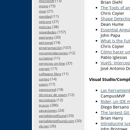
(13)
microsoft
Brian Diehl
(15)
mono
The Tools of a
(21)
mvp
Chris Coyier
(11)
navidad
Shape Detectio
(27)
netcore
Dean Hume
(38)
noticias
Essential Angu
(157)
novedades
John Papa
(20)
patrones
What is the Fu
(14)
personal
Chris Coyier
(107)
programación
Cómo hacer un 
(12)
recomendaciones
Pablo Iglesias
(11)
scripting
VueJS: Interce
(37)
servicios on-line
José Antonio D
(17)
signalr
(11)
software libre
(14)
Visual Studio/Comp
sorteo
(17)
spam
(18)
sponsored
Las herramien
(12)
técnicas de spam
CampusMVP
(12)
tecnología
Rider, un IDE 
(286)
trucos
Diego Bersano
(24)
vacaciones
The largest Git
(33)
variablenotfound
Brian Harry
(20)
variablenotfound.com
Introducing Ju
(26)
vb.net
John Bristowe