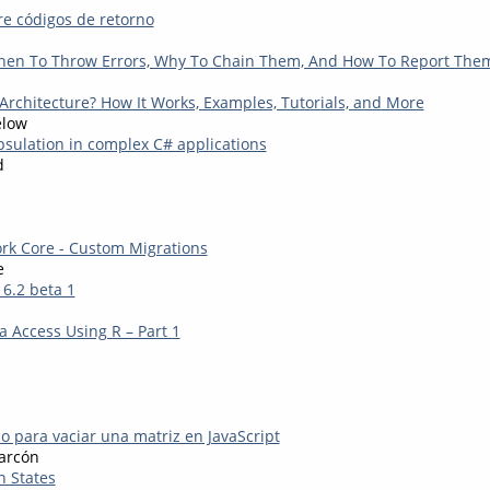
re códigos de retorno
hen To Throw Errors, Why To Chain Them, And How To Report The
 Architecture? How It Works, Examples, Tutorials, and More
elow
sulation in complex C# applications
d
rk Core - Custom Migrations
e
6.2 beta 1
a Access Using R – Part 1
o para vaciar una matriz en JavaScript
arcón
 States