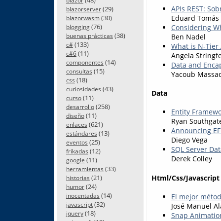
blazor
APIs REST: Sob
(29)
blazorserver
(30)
Eduard Tomás
blazorwasm
(76)
Considering W
blogging
(38)
buenas prácticas
Ben Nadel
(133)
c#
What is N-Tier
(11)
c#6
Angela Stringf
(14)
componentes
Data and Encap
(15)
consultas
Yacoub Massa
(18)
css
(43)
curiosidades
Data
(11)
curso
(258)
desarrollo
Entity Framewo
(11)
diseño
Ryan Southgat
(621)
enlaces
Announcing EF 
(13)
estándares
Diego Vega
(25)
eventos
SQL Server Dat
(12)
frikadas
Derek Colley
(11)
google
(33)
herramientas
Html/Css/Javascript
(21)
historias
(24)
humor
(14)
El mejor métod
inocentadas
(32)
javascript
José Manuel Al
(18)
jquery
Snap Animation