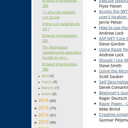
Execute JavaSc
Enlaces interesantes
282
Fiyaz Hasan
Access the JWT
11 años de Variable
user’s location
not found
Jerrie Pelser
Inline out variables en
How to use mul
C# 7
Andrew Lock
Enlaces interesantes
ASP.NET Core C
281
Steve Gordon
Tip: desinstalar
Using Razor Pag
rápidamente paquetes
Andrew Lock
NuGet en pro...
Should I Use W
Enlaces interesantes
Steve Smith
280
Using the Micr
abril
Scott Sauber
(6)
►
Self Descripti
marzo
(8)
►
Derek Comarti
febrero
(7)
►
Beginner's Gui
enero
(8)
►
Roger Deutsch
2016
(86)
►
Razor Pages -
2015
(79)
Mike Brind
►
Creating simpl
2014
(81)
►
Gunnar Peipm
2013
(88)
►