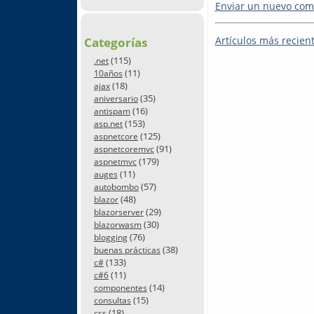
Enviar un nuevo com
Artículos más recien
Categorías
(115)
.net
(11)
10años
(18)
ajax
(35)
aniversario
(16)
antispam
(153)
asp.net
(125)
aspnetcore
(91)
aspnetcoremvc
(179)
aspnetmvc
(11)
auges
(57)
autobombo
(48)
blazor
(29)
blazorserver
(30)
blazorwasm
(76)
blogging
(38)
buenas prácticas
(133)
c#
(11)
c#6
(14)
componentes
(15)
consultas
(18)
css