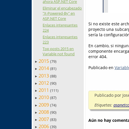
ahora ASP.NET Core
Eliminar el encabezado
"X-Powered-By" en
ASP.NET Core
Si no existe este arc
Enlaces interesantes
proyecto una subcarp
224
sería la configuraci
Enlaces interesantes
223
En cambio, si ningun
Top posts 2015 en
componente encargado
Variable not found
error 404.
2015
(79)
►
Publicado en
Variabl
2014
(81)
►
2013
(88)
►
2012
(90)
►
2011
(111)
►
Publicado por
Jos
2010
(87)
►
2009
Etiquetas:
aspnetc
(74)
►
2008
(90)
►
2007
(83)
Aún no hay comentar
►
2006
(39)
►