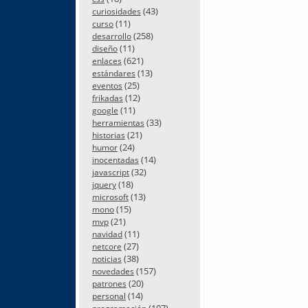
(43)
curiosidades
(11)
curso
(258)
desarrollo
(11)
diseño
(621)
enlaces
(13)
estándares
(25)
eventos
(12)
frikadas
(11)
google
(33)
herramientas
(21)
historias
(24)
humor
(14)
inocentadas
(32)
javascript
(18)
jquery
(13)
microsoft
(15)
mono
(21)
mvp
(11)
navidad
(27)
netcore
(38)
noticias
(157)
novedades
(20)
patrones
(14)
personal
(107)