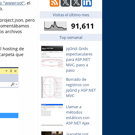
ta "wwwroot"
, el
b.
Visitas el último mes
project.json, pero
91,611
 comentábamos
os archivos
Top semanal
jqGrid: Grids
al hosting de
espectaculares
 carpeta que
para ASP.NET
MVC, paso a
paso
Borrado de
registros con
jqGrid y ASP.NET
MVC
Llamar a
métodos
estáticos con
ASP.NET Ajax
¡Variable not