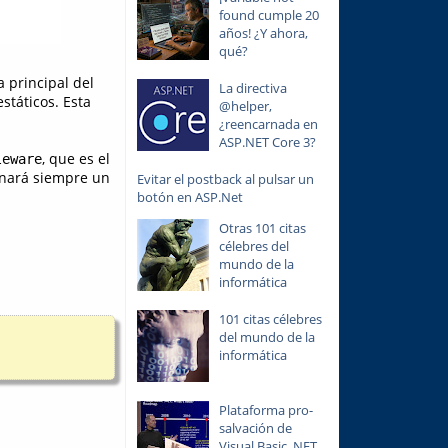
found cumple 20
años! ¿Y ahora,
qué?
a principal del
La directiva
státicos. Esta
@helper,
¿reencarnada en
ASP.NET Core 3?
, que es el
leware
rnará siempre un
Evitar el postback al pulsar un
botón en ASP.Net
Otras 101 citas
célebres del
mundo de la
informática
101 citas célebres
del mundo de la
informática
Plataforma pro-
salvación de
Visual Basic .NET