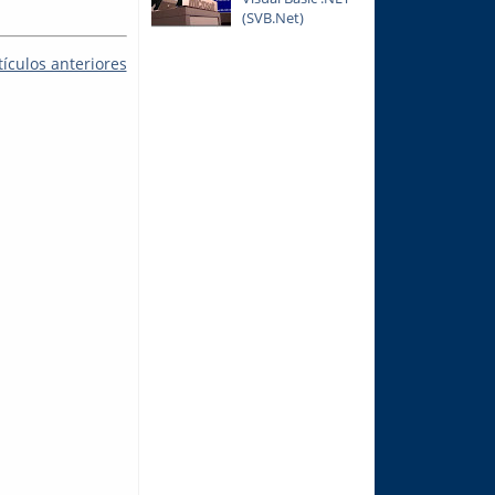
(SVB.Net)
tículos anteriores