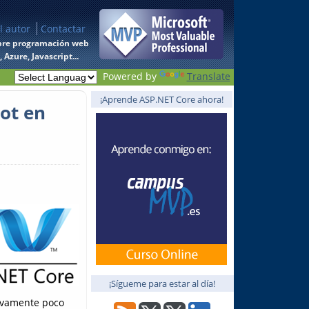
l autor
Contactar
 sobre programación web
Azure, Javascript...
Powered by
Translate
¡Aprende ASP.NET Core ahora!
ot en
¡Sígueme para estar al día!
ivamente poco