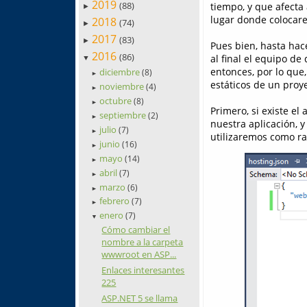
2019
(88)
tiempo, y que afect
►
lugar donde colocare
2018
(74)
►
2017
(83)
►
Pues bien, hasta hace
2016
(86)
al final el equipo de
▼
entonces, por lo que,
diciembre
(8)
►
estáticos de un proye
noviembre
(4)
►
octubre
(8)
►
Primero, si existe el
septiembre
(2)
►
nuestra aplicación, y
julio
(7)
►
utilizaremos como raí
junio
(16)
►
mayo
(14)
►
abril
(7)
►
marzo
(6)
►
febrero
(7)
►
enero
(7)
▼
Cómo cambiar el
nombre a la carpeta
wwwroot en ASP...
Enlaces interesantes
225
ASP.NET 5 se llama