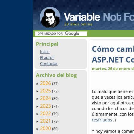
20 años online
Principal
Cómo camb
Inicio
ASP.NET C
El autor
Contactar
martes, 26 de enero d
Archivo del blog
2026
(37)
►
2025
(72)
Lo malo que tiene es
►
que a veces los art
2024
(80)
►
visto por aquí otros 
2023
(71)
►
cuando los chicos d
2022
(79)
últimamente, con los
►
resfriados
;)
2021
(79)
►
2020
(80)
►
Y hoy vamos a comen