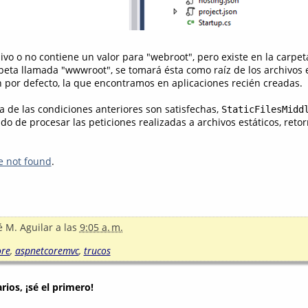
hivo o no contiene un valor para "webroot", pero existe en la carpet
eta llamada "wwwroot", se tomará ésta como raíz de los archivos e
ón por defecto, la que encontramos en aplicaciones recién creadas.
a de las condiciones anteriores son satisfechas,
StaticFilesMidd
 de procesar las peticiones realizadas a archivos estáticos, reto
e not found
.
é M. Aguilar
a las
9:05 a. m.
ore
,
aspnetcoremvc
,
trucos
ios, ¡sé el primero!