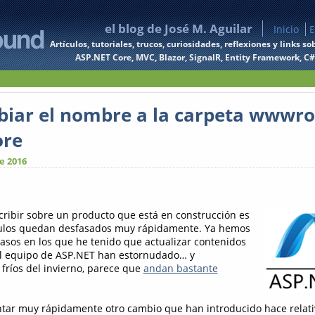
el blog de José M. Aguilar
Inicio
E
Artículos, tutoriales, trucos, curiosidades, reflexiones y links
ASP.NET Core, MVC, Blazor, SignalR, Entity Framework, C#, 
iar el nombre a la carpeta wwwro
ore
e 2016
cribir sobre un producto que está en construcción es
ículos quedan desfasados muy rápidamente. Ya hemos
casos en los que he tenido que actualizar contenidos
el equipo de ASP.NET han estornudado… y
 fríos del invierno, parece que
andan bastante
tar muy rápidamente otro cambio que han introducido hace relat