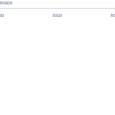
entario
tes
Inicio
Ar