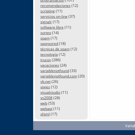
programación
(12)
recomendaciones
(11)
scripting
(37)
servicios on-line
(17)
signalr
(11)
software libre
(14)
sorteo
(17)
spam
(18)
sponsored
(12)
técnicas de spam
(12)
tecnología
(286)
trucos
(24)
vacaciones
(33)
variablenotfound
(20)
variablenotfound.com
(26)
vb.net
(12)
viajes
(11)
visualstudio
(28)
vs2008
(53)
web
(11)
webapi
(17)
xhtml
Varia