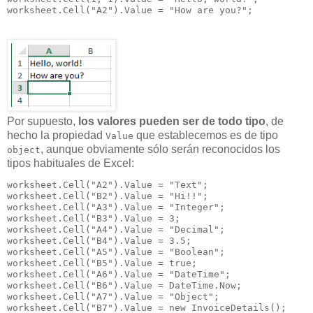
worksheet.Cell("A2").Value = "How are you?";
Por supuesto,
los valores pueden ser de todo tipo
, de
hecho la propiedad
que establecemos es de tipo
Value
, aunque obviamente sólo serán reconocidos los
object
tipos habituales de Excel:
worksheet.Cell("A2").Value = "Text";

worksheet.Cell("B2").Value = "Hi!!";

worksheet.Cell("A3").Value = "Integer";

worksheet.Cell("B3").Value = 3;

worksheet.Cell("A4").Value = "Decimal";

worksheet.Cell("B4").Value = 3.5;

worksheet.Cell("A5").Value = "Boolean";

worksheet.Cell("B5").Value = true;

worksheet.Cell("A6").Value = "DateTime";

worksheet.Cell("B6").Value = DateTime.Now;

worksheet.Cell("A7").Value = "Object";

worksheet.Cell("B7").Value = new InvoiceDetails();