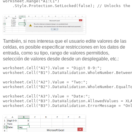
worksheet.Range("A1:C1")

    .Style.Protection.SetLocked(false); // Unlocks the
También, si nos interesa que el usuario edite valores de las
celdas, es posible especificar restricciones en los datos de
entrada, como su tipo, rango de valores permitidos,
selección de valores desde desde un desplegable, etc.:
worksheet.Cell("A1").Value = "Digit 0-9:";

worksheet.Cell("B1").DataValidation.WholeNumber.Between
worksheet.Cell("A2").Value = "Two:";

worksheet.Cell("B2").DataValidation.WholeNumber.EqualTo
worksheet.Cell("A3").Value = "Date:";

worksheet.Cell("B3").DataValidation.AllowedValues = XLA
worksheet.Cell("B3").DataValidation.ErrorMessage = "On