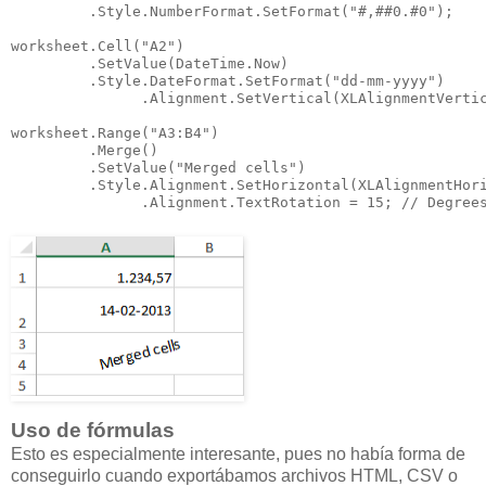
         .Style.NumberFormat.SetFormat("#,##0.#0");

worksheet.Cell("A2")

         .SetValue(DateTime.Now)

         .Style.DateFormat.SetFormat("dd-mm-yyyy")

               .Alignment.SetVertical(XLAlignmentVertic
worksheet.Range("A3:B4")

         .Merge()

         .SetValue("Merged cells")

         .Style.Alignment.SetHorizontal(XLAlignmentHori
               .Alignment.TextRotation = 15; // Degree
Uso de fórmulas
Esto es especialmente interesante, pues no había forma de
conseguirlo cuando exportábamos archivos HTML, CSV o