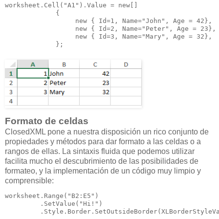
worksheet.Cell("A1").Value = new[]

             {

                  new { Id=1, Name="John", Age = 42},

                  new { Id=2, Name="Peter", Age = 23},

                  new { Id=3, Name="Mary", Age = 32},

             };
Formato de celdas
ClosedXML pone a nuestra disposición un rico conjunto de
propiedades y métodos para dar formato a las celdas o a
rangos de ellas. La sintaxis fluida que podemos utilizar
facilita mucho el descubrimiento de las posibilidades de
formateo, y la implementación de un código muy limpio y
comprensible:
worksheet.Range("B2:E5")

         .SetValue("Hi!")

         .Style.Border.SetOutsideBorder(XLBorderStyleVa