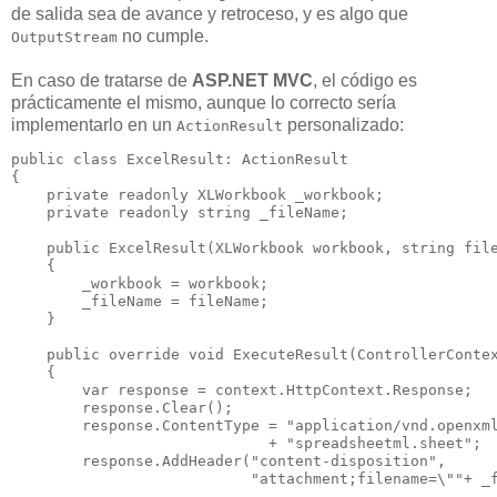
de salida sea de avance y retroceso, y es algo que
no cumple.
OutputStream
En caso de tratarse de
ASP.NET MVC
, el código es
prácticamente el mismo, aunque lo correcto sería
implementarlo en un
personalizado:
ActionResult
public class ExcelResult: ActionResult

{

    private readonly XLWorkbook _workbook;

    private readonly string _fileName;

    public ExcelResult(XLWorkbook workbook, string file
    {

        _workbook = workbook;

        _fileName = fileName;

    }

    public override void ExecuteResult(ControllerContex
    {

        var response = context.HttpContext.Response;

        response.Clear();

        response.ContentType = "application/vnd.openxml
                             + "spreadsheetml.sheet";

        response.AddHeader("content-disposition", 

                           "attachment;filename=\""+ _f