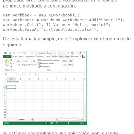
Cell
genérico mostrado a continuación:
var workbook = new XLWorkbook();

var worksheet = workbook.Worksheets.Add("Sheet 1");

worksheet.Cell(1, 1).Value = "Hello, world!";

workbook.SaveAs("c:\\temp\\excel.xlsx");
De esta forma tan simple, en
c:\temp\excel.xlsx
tendremos lo
siguiente:
Si estamos desarrollando una aplicación web, cuando