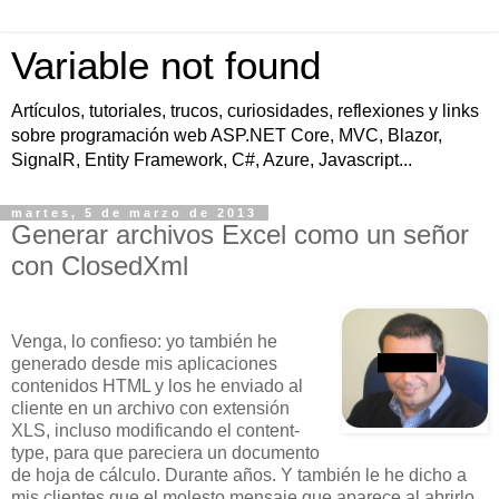
Variable not found
Artículos, tutoriales, trucos, curiosidades, reflexiones y links
sobre programación web ASP.NET Core, MVC, Blazor,
SignalR, Entity Framework, C#, Azure, Javascript...
martes, 5 de marzo de 2013
Generar archivos Excel como un señor
con ClosedXml
Venga, lo confieso: yo también he
generado desde mis aplicaciones
contenidos HTML y los he enviado al
cliente en un archivo con extensión
XLS, incluso modificando el content-
type, para que pareciera un documento
de hoja de cálculo. Durante años. Y también le he dicho a
mis clientes que el molesto mensaje que aparece al abrirlo