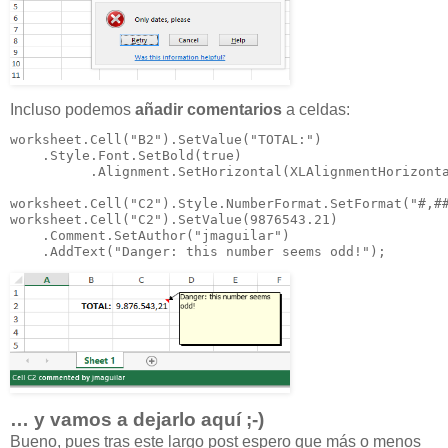
Incluso podemos
añadir comentarios
a celdas:
worksheet.Cell("B2").SetValue("TOTAL:")

    .Style.Font.SetBold(true)

          .Alignment.SetHorizontal(XLAlignmentHorizonta
worksheet.Cell("C2").Style.NumberFormat.SetFormat("#,##
worksheet.Cell("C2").SetValue(9876543.21)

    .Comment.SetAuthor("jmaguilar")

    .AddText("Danger: this number seems odd!");
… y vamos a dejarlo aquí ;-)
Bueno, pues tras este largo post espero que más o menos