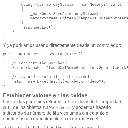
        using (var memoryStream = new MemoryStream())

        {

            _workbook.SaveAs(memoryStream);

            memoryStream.WriteTo(response.OutputStream)
        }

        response.End();

    }

}
Y ya podríamos usarlo directamente desde un controlador:
public ActionResult GenerateExcel()

{

    // Generate the workbook...

    var workbook = ClosedXmlDemoGenerator.GenerateWorkB
    // ... and return it to the client

    return new ExcelResult(workbook, "demo");

} 
Establecer valores en las celdas
Las celdas podemos referenciarlas utilizando la propiedad
de los objetos
, y podemos hacerlo
Cell
IXLWorksheet
indicando su número de fila y columna o mediante el
nombre usado normalmente en el mismo Excel:
worksheet.Cell(1, 1).Value = "Hello, world!";
