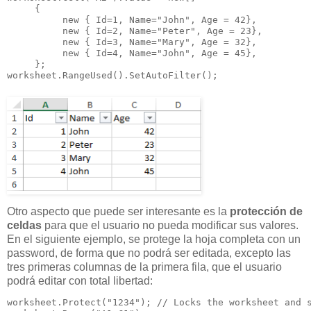
     {

          new { Id=1, Name="John", Age = 42},

          new { Id=2, Name="Peter", Age = 23},

          new { Id=3, Name="Mary", Age = 32},

          new { Id=4, Name="John", Age = 45},

     };

worksheet.RangeUsed().SetAutoFilter();
Otro aspecto que puede ser interesante es la
protección de
celdas
para que el usuario no pueda modificar sus valores.
En el siguiente ejemplo, se protege la hoja completa con un
password, de forma que no podrá ser editada, excepto las
tres primeras columnas de la primera fila, que el usuario
podrá editar con total libertad:
worksheet.Protect("1234"); // Locks the worksheet and s