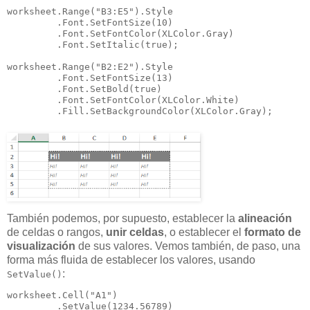
worksheet.Range("B3:E5").Style

         .Font.SetFontSize(10)

         .Font.SetFontColor(XLColor.Gray)

         .Font.SetItalic(true);

worksheet.Range("B2:E2").Style

         .Font.SetFontSize(13)

         .Font.SetBold(true)

         .Font.SetFontColor(XLColor.White)

         .Fill.SetBackgroundColor(XLColor.Gray);
También podemos, por supuesto, establecer la
alineación
de celdas o rangos,
unir celdas
, o establecer el
formato de
visualización
de sus valores. Vemos también, de paso, una
forma más fluida de establecer los valores, usando
:
SetValue()
worksheet.Cell("A1")

         .SetValue(1234.56789)
