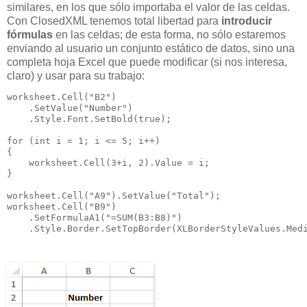
similares, en los que sólo importaba el valor de las celdas.
Con ClosedXML tenemos total libertad para
introducir
fórmulas
en las celdas; de esta forma, no sólo estaremos
enviando al usuario un conjunto estático de datos, sino una
completa hoja Excel que puede modificar (si nos interesa,
claro) y usar para su trabajo:
worksheet.Cell("B2")

    .SetValue("Number")

    .Style.Font.SetBold(true);

for (int i = 1; i <= 5; i++)

{

    worksheet.Cell(3+i, 2).Value = i;

}

worksheet.Cell("A9").SetValue("Total");

worksheet.Cell("B9")

    .SetFormulaA1("=SUM(B3:B8)")

    .Style.Border.SetTopBorder(XLBorderStyleValues.Med