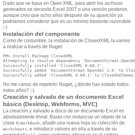
Dado que se basa en Open XML, para abrir los archivos
generados se necesita Excel 2007 o una versión posterior,
aunque creo que ocho años después de su aparición ya
podríamos considerar que es un mínimo bastante razonable
;-)
Instalación del componente
Como de costumbre, la instalación de ClosedXML la vamos
a realizar a través de Nuget:
PM> Install-Package ClosedXML

Attempting to resolve dependency 'DocumentFormat.OpenXm
Successfully installed 'ClosedXML 0.68.1'.

Successfully added 'DocumentFormat.OpenXml 1.0' to Clos
Successfully added 'ClosedXML 0.68.1' to ClosedXmlDemo
No me canso de repetirlo: Nuget, ¿dónde has estado todos
estos años? ;-)
Creación y salvado de un documento Excel
básico (Desktop, Webforms, MVC)
La creación y salvado a disco de un documento Excel es
absolutamente trivial. Basta con instanciar un objeto de la
clase
, añadir una nueva hoja su colección de
XLWorkBook
, e introducir valores en ella a través de su
Worksheets
propiedad
, como podemos observar en el código