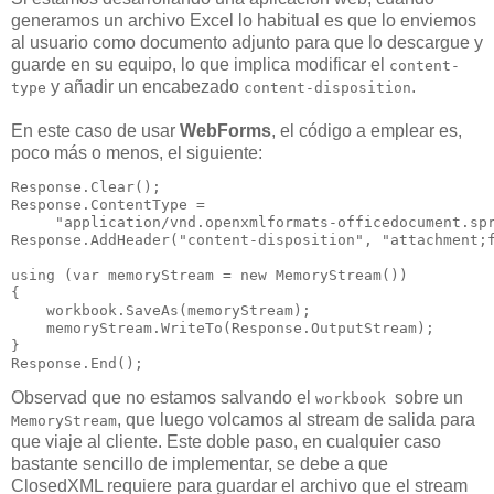
generamos un archivo Excel lo habitual es que lo enviemos
al usuario como documento adjunto para que lo descargue y
guarde en su equipo, lo que implica modificar el
content-
y añadir un encabezado
.
type
content-disposition
En este caso de usar
WebForms
, el código a emplear es,
poco más o menos, el siguiente:
Response.Clear();

Response.ContentType =

     "application/vnd.openxmlformats-officedocument.spr
Response.AddHeader("content-disposition", "attachment;f
using (var memoryStream = new MemoryStream())

{

    workbook.SaveAs(memoryStream);

    memoryStream.WriteTo(Response.OutputStream);

}

Response.End();
Observad que no estamos salvando el
sobre un
workbook
, que luego volcamos al stream de salida para
MemoryStream
que viaje al cliente. Este doble paso, en cualquier caso
bastante sencillo de implementar, se debe a que
ClosedXML requiere para guardar el archivo que el stream