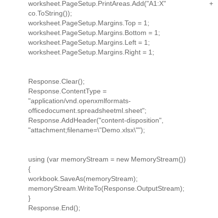
worksheet.PageSetup.PrintAreas.Add("A1:X" +
co.ToString());
worksheet.PageSetup.Margins.Top = 1;
worksheet.PageSetup.Margins.Bottom = 1;
worksheet.PageSetup.Margins.Left = 1;
worksheet.PageSetup.Margins.Right = 1;
Response.Clear();
Response.ContentType =
"application/vnd.openxmlformats-
officedocument.spreadsheetml.sheet";
Response.AddHeader("content-disposition",
"attachment;filename=\"Demo.xlsx\"");
using (var memoryStream = new MemoryStream())
{
workbook.SaveAs(memoryStream);
memoryStream.WriteTo(Response.OutputStream);
}
Response.End();