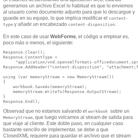
generamos un archivo Excel lo habitual es que lo enviemos
al usuario como documento adjunto para que lo descargue y
guarde en su equipo, lo que implica modificar el
content-
y añadir un encabezado
.
type
content-disposition
En este caso de usar
WebForms
, el código a emplear es,
poco más o menos, el siguiente:
Response.Clear();

Response.ContentType =

     "application/vnd.openxmlformats-officedocument.spr
Response.AddHeader("content-disposition", "attachment;f
using (var memoryStream = new MemoryStream())

{

    workbook.SaveAs(memoryStream);

    memoryStream.WriteTo(Response.OutputStream);

}

Response.End();
Observad que no estamos salvando el
sobre un
workbook
, que luego volcamos al stream de salida para
MemoryStream
que viaje al cliente. Este doble paso, en cualquier caso
bastante sencillo de implementar, se debe a que
ClosedXML requiere para guardar el archivo que el stream