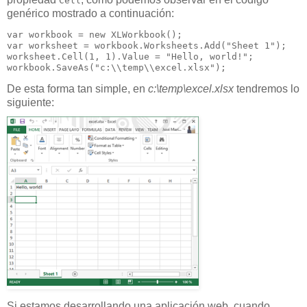
Cell
genérico mostrado a continuación:
var workbook = new XLWorkbook();

var worksheet = workbook.Worksheets.Add("Sheet 1");

worksheet.Cell(1, 1).Value = "Hello, world!";

workbook.SaveAs("c:\\temp\\excel.xlsx");
De esta forma tan simple, en
c:\temp\excel.xlsx
tendremos lo
siguiente:
Si estamos desarrollando una aplicación web, cuando