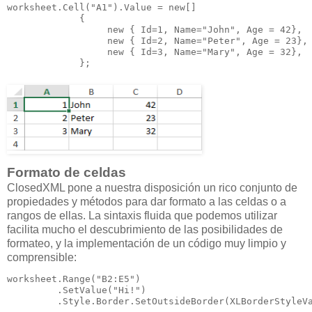
worksheet.Cell("A1").Value = new[]

             {

                  new { Id=1, Name="John", Age = 42},

                  new { Id=2, Name="Peter", Age = 23},

                  new { Id=3, Name="Mary", Age = 32},

             };
Formato de celdas
ClosedXML pone a nuestra disposición un rico conjunto de
propiedades y métodos para dar formato a las celdas o a
rangos de ellas. La sintaxis fluida que podemos utilizar
facilita mucho el descubrimiento de las posibilidades de
formateo, y la implementación de un código muy limpio y
comprensible:
worksheet.Range("B2:E5")

         .SetValue("Hi!")

         .Style.Border.SetOutsideBorder(XLBorderStyleVa