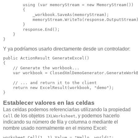
        using (var memoryStream = new MemoryStream())

        {

            _workbook.SaveAs(memoryStream);

            memoryStream.WriteTo(response.OutputStream)
        }

        response.End();

    }

}
Y ya podríamos usarlo directamente desde un controlador:
public ActionResult GenerateExcel()

{

    // Generate the workbook...

    var workbook = ClosedXmlDemoGenerator.GenerateWorkB
    // ... and return it to the client

    return new ExcelResult(workbook, "demo");

} 
Establecer valores en las celdas
Las celdas podemos referenciarlas utilizando la propiedad
de los objetos
, y podemos hacerlo
Cell
IXLWorksheet
indicando su número de fila y columna o mediante el
nombre usado normalmente en el mismo Excel:
worksheet.Cell(1, 1).Value = "Hello, world!";
