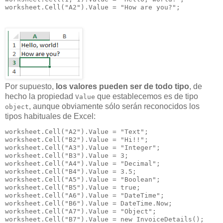
worksheet.Cell("A2").Value = "How are you?";
Por supuesto,
los valores pueden ser de todo tipo
, de
hecho la propiedad
que establecemos es de tipo
Value
, aunque obviamente sólo serán reconocidos los
object
tipos habituales de Excel:
worksheet.Cell("A2").Value = "Text";

worksheet.Cell("B2").Value = "Hi!!";

worksheet.Cell("A3").Value = "Integer";

worksheet.Cell("B3").Value = 3;

worksheet.Cell("A4").Value = "Decimal";

worksheet.Cell("B4").Value = 3.5;

worksheet.Cell("A5").Value = "Boolean";

worksheet.Cell("B5").Value = true;

worksheet.Cell("A6").Value = "DateTime";

worksheet.Cell("B6").Value = DateTime.Now;

worksheet.Cell("A7").Value = "Object";

worksheet.Cell("B7").Value = new InvoiceDetails();