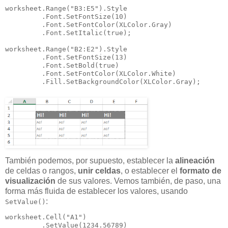
worksheet.Range("B3:E5").Style

         .Font.SetFontSize(10)

         .Font.SetFontColor(XLColor.Gray)

         .Font.SetItalic(true);

worksheet.Range("B2:E2").Style

         .Font.SetFontSize(13)

         .Font.SetBold(true)

         .Font.SetFontColor(XLColor.White)

         .Fill.SetBackgroundColor(XLColor.Gray);
También podemos, por supuesto, establecer la
alineación
de celdas o rangos,
unir celdas
, o establecer el
formato de
visualización
de sus valores. Vemos también, de paso, una
forma más fluida de establecer los valores, usando
:
SetValue()
worksheet.Cell("A1")

         .SetValue(1234.56789)
