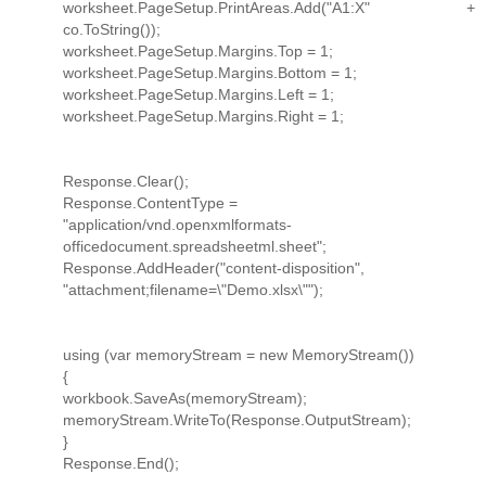
worksheet.PageSetup.PrintAreas.Add("A1:X" +
co.ToString());
worksheet.PageSetup.Margins.Top = 1;
worksheet.PageSetup.Margins.Bottom = 1;
worksheet.PageSetup.Margins.Left = 1;
worksheet.PageSetup.Margins.Right = 1;
Response.Clear();
Response.ContentType =
"application/vnd.openxmlformats-
officedocument.spreadsheetml.sheet";
Response.AddHeader("content-disposition",
"attachment;filename=\"Demo.xlsx\"");
using (var memoryStream = new MemoryStream())
{
workbook.SaveAs(memoryStream);
memoryStream.WriteTo(Response.OutputStream);
}
Response.End();