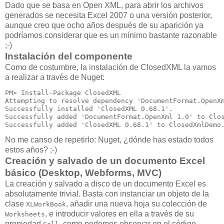
Dado que se basa en Open XML, para abrir los archivos
generados se necesita Excel 2007 o una versión posterior,
aunque creo que ocho años después de su aparición ya
podríamos considerar que es un mínimo bastante razonable
;-)
Instalación del componente
Como de costumbre, la instalación de ClosedXML la vamos
a realizar a través de Nuget:
PM> Install-Package ClosedXML

Attempting to resolve dependency 'DocumentFormat.OpenXm
Successfully installed 'ClosedXML 0.68.1'.

Successfully added 'DocumentFormat.OpenXml 1.0' to Clos
Successfully added 'ClosedXML 0.68.1' to ClosedXmlDemo
No me canso de repetirlo: Nuget, ¿dónde has estado todos
estos años? ;-)
Creación y salvado de un documento Excel
básico (Desktop, Webforms, MVC)
La creación y salvado a disco de un documento Excel es
absolutamente trivial. Basta con instanciar un objeto de la
clase
, añadir una nueva hoja su colección de
XLWorkBook
, e introducir valores en ella a través de su
Worksheets
propiedad
, como podemos observar en el código