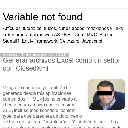
Variable not found
Artículos, tutoriales, trucos, curiosidades, reflexiones y links
sobre programación web ASP.NET Core, MVC, Blazor,
SignalR, Entity Framework, C#, Azure, Javascript...
martes, 5 de marzo de 2013
Generar archivos Excel como un señor
con ClosedXml
Venga, lo confieso: yo también he
generado desde mis aplicaciones
contenidos HTML y los he enviado al
cliente en un archivo con extensión
XLS, incluso modificando el content-
type, para que pareciera un documento
de hoja de cálculo. Durante años. Y también le he dicho a
mis clientes que el molesto mensaje que aparece al abrirlo