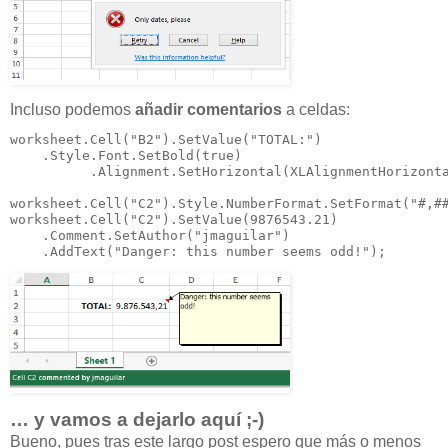
Incluso podemos
añadir comentarios
a celdas:
worksheet.Cell("B2").SetValue("TOTAL:")

    .Style.Font.SetBold(true)

          .Alignment.SetHorizontal(XLAlignmentHorizonta
worksheet.Cell("C2").Style.NumberFormat.SetFormat("#,##
worksheet.Cell("C2").SetValue(9876543.21)

    .Comment.SetAuthor("jmaguilar")

    .AddText("Danger: this number seems odd!");
… y vamos a dejarlo aquí ;-)
Bueno, pues tras este largo post espero que más o menos