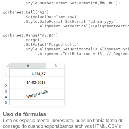
         .Style.NumberFormat.SetFormat("#,##0.#0");

worksheet.Cell("A2")

         .SetValue(DateTime.Now)

         .Style.DateFormat.SetFormat("dd-mm-yyyy")

               .Alignment.SetVertical(XLAlignmentVertic
worksheet.Range("A3:B4")

         .Merge()

         .SetValue("Merged cells")

         .Style.Alignment.SetHorizontal(XLAlignmentHori
               .Alignment.TextRotation = 15; // Degree
Uso de fórmulas
Esto es especialmente interesante, pues no había forma de
conseguirlo cuando exportábamos archivos HTML, CSV o