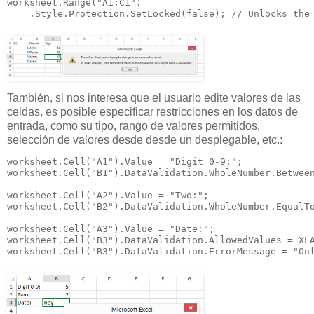
worksheet.Range("A1:C1")

    .Style.Protection.SetLocked(false); // Unlocks the
También, si nos interesa que el usuario edite valores de las
celdas, es posible especificar restricciones en los datos de
entrada, como su tipo, rango de valores permitidos,
selección de valores desde desde un desplegable, etc.:
worksheet.Cell("A1").Value = "Digit 0-9:";

worksheet.Cell("B1").DataValidation.WholeNumber.Between
worksheet.Cell("A2").Value = "Two:";

worksheet.Cell("B2").DataValidation.WholeNumber.EqualTo
worksheet.Cell("A3").Value = "Date:";

worksheet.Cell("B3").DataValidation.AllowedValues = XLA
worksheet.Cell("B3").DataValidation.ErrorMessage = "On