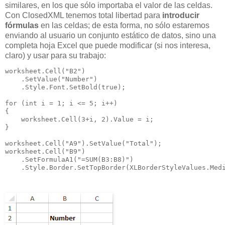
similares, en los que sólo importaba el valor de las celdas.
Con ClosedXML tenemos total libertad para
introducir
fórmulas
en las celdas; de esta forma, no sólo estaremos
enviando al usuario un conjunto estático de datos, sino una
completa hoja Excel que puede modificar (si nos interesa,
claro) y usar para su trabajo:
worksheet.Cell("B2")

    .SetValue("Number")

    .Style.Font.SetBold(true);

for (int i = 1; i <= 5; i++)

{

    worksheet.Cell(3+i, 2).Value = i;

}

worksheet.Cell("A9").SetValue("Total");

worksheet.Cell("B9")

    .SetFormulaA1("=SUM(B3:B8)")

    .Style.Border.SetTopBorder(XLBorderStyleValues.Med