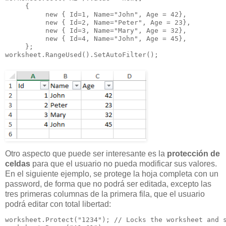
     {

          new { Id=1, Name="John", Age = 42},

          new { Id=2, Name="Peter", Age = 23},

          new { Id=3, Name="Mary", Age = 32},

          new { Id=4, Name="John", Age = 45},

     };

worksheet.RangeUsed().SetAutoFilter();
Otro aspecto que puede ser interesante es la
protección de
celdas
para que el usuario no pueda modificar sus valores.
En el siguiente ejemplo, se protege la hoja completa con un
password, de forma que no podrá ser editada, excepto las
tres primeras columnas de la primera fila, que el usuario
podrá editar con total libertad:
worksheet.Protect("1234"); // Locks the worksheet and s