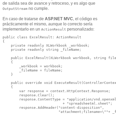
de salida sea de avance y retroceso, y es algo que
no cumple.
OutputStream
En caso de tratarse de
ASP.NET MVC
, el código es
prácticamente el mismo, aunque lo correcto sería
implementarlo en un
personalizado:
ActionResult
public class ExcelResult: ActionResult

{

    private readonly XLWorkbook _workbook;

    private readonly string _fileName;

    public ExcelResult(XLWorkbook workbook, string file
    {

        _workbook = workbook;

        _fileName = fileName;

    }

    public override void ExecuteResult(ControllerContex
    {

        var response = context.HttpContext.Response;

        response.Clear();

        response.ContentType = "application/vnd.openxml
                             + "spreadsheetml.sheet";

        response.AddHeader("content-disposition", 

                           "attachment;filename=\""+ _f