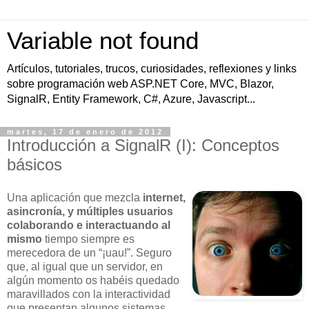
Variable not found
Artículos, tutoriales, trucos, curiosidades, reflexiones y links
sobre programación web ASP.NET Core, MVC, Blazor,
SignalR, Entity Framework, C#, Azure, Javascript...
martes, 17 de enero de 2012
Introducción a SignalR (I): Conceptos
básicos
Una aplicación que mezcla
internet,
asincronía, y múltiples usuarios
colaborando e interactuando al
mismo
tiempo siempre es
merecedora de un “¡uau!”. Seguro
que, al igual que un servidor, en
algún momento os habéis quedado
maravillados con la interactividad
que presentan algunos sistemas