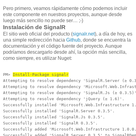
Pero primero, veamos rápidamente cómo podemos incluir
este componente en nuestros proyectos, aunque desde
luego más sencillo no puede ser… ;-)
Instalación de SignalR
El sitio web oficial del producto (
signalr.net
), a día de hoy, es
una simple redirección hacia
Github
, donde se encuentra la
documentación y el código fuente del proyecto. Aunque
podríamos descargarlo desde ahí, la opción más sencilla,
como siempre, es utilizar Nuget:
PM> 
Install-Package signalr
Attempting to resolve dependency 'SignalR.Server (≥ 0.3
Attempting to resolve dependency 'Microsoft.Web.Infrast
Attempting to resolve dependency 'SignalR.Js (≥ 0.3.5)'
Attempting to resolve dependency 'jQuery (≥ 1.6)'.

Successfully installed 'Microsoft.Web.Infrastructure 1.
Successfully installed 'SignalR.Server 0.3.5'.

Successfully installed 'SignalR.Js 0.3.5'.

Successfully installed 'SignalR 0.3.5'.

Successfully added 'Microsoft.Web.Infrastructure 1.0.0.
Successfully added 'SignalR.Server 0.3.5' to SignalRDem