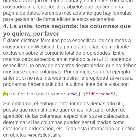
ordenados según el criterio actual y, finalmente, sólo serán
mostrados al cliente los diez objetos que contiene una
página de datos. Veremos más adelante que hay fórmulas
para gestionar de forma eficiente estos escenarios.
4. La vista, toma segunda: las columnas que
yo quiera, por favor
Existen distintas fórmulas para especificar las columnas a
mostrar en un WebGrid. La primera de ellas, es mediante
exclusión sobre el conjunto total de propiedades. Entre
muchos otros aspectos, en el método
podemos
GetHtml()
especificar un array de nombres de propiedad que no deben
mostrarse como columnas. Por ejemplo, sobre el ejemplo
anterior, si no nos interesa mostrar la propiedad
,
IdPersona
podríamos haber sustituido la última línea de la vista por:
@
grid.GetHtml(exclusions: 
new
[] {
"IdPersona"
})
Sin embargo, el enfoque anterior no es demasiado útil,
puesto que normalmente querremos indicar el orden de
aparición de las columnas, especificar sus encabezados,
determinar si las columnas pueden ser utilizadas como
criterios de ordenación, etc. Toda esta información se define
en objetos
.
WebGridColumn