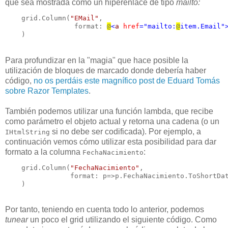
que sea mostrada como un hiperenlace de tipo
mailto:
    grid.Column(
"EMail"
, 

                 format: 
@
<
a
href
="mailto:
@
item.Email"
    )
Para profundizar en la "magia" que hace posible la
utilización de bloques de marcado donde debería haber
código,
no os perdáis este magnífico post de Eduard Tomás
sobre Razor Templates
.
También podemos utilizar una función lambda, que recibe
como parámetro el objeto actual y retorna una cadena (o un
si no debe ser codificada). Por ejemplo, a
IHtmlString
continuación vemos cómo utilizar esta posibilidad para dar
formato a la columna
:
FechaNacimiento
    grid.Column(
"FechaNacimiento"
, 

                format: p=>p.FechaNacimiento.ToShortDat
    )
Por tanto, teniendo en cuenta todo lo anterior, podemos
tunear
un poco el grid utilizando el siguiente código. Como