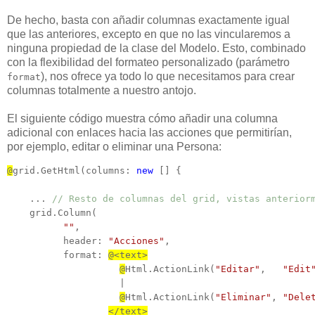
De hecho, basta con añadir columnas exactamente igual
que las anteriores, excepto en que no las vincularemos a
ninguna propiedad de la clase del Modelo. Esto, combinado
con la flexibilidad del formateo personalizado (parámetro
), nos ofrece ya todo lo que necesitamos para crear
format
columnas totalmente a nuestro antojo.
El siguiente código muestra cómo añadir una columna
adicional con enlaces hacia las acciones que permitirían,
por ejemplo, editar o eliminar una Persona:
@
grid.GetHtml(columns: 
new
 [] {

    ... 
// Resto de columnas del grid, vistas anterior
    grid.Column(

""
, 

          header: 
"Acciones"
,

          format: 
@<text>
@
Html.ActionLink(
"Editar"
,   
"Edit
                    |

@
Html.ActionLink(
"Eliminar"
, 
"Dele
</text>