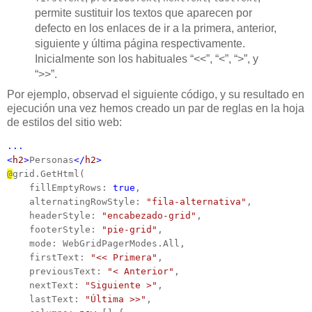
permite sustituir los textos que aparecen por
defecto en los enlaces de ir a la primera, anterior,
siguiente y última página respectivamente.
Inicialmente son los habituales “<<”, “<”, “>”, y
“>>”.
Por ejemplo, observad el siguiente código, y su resultado en
ejecución una vez hemos creado un par de reglas en la hoja
de estilos del sitio web:
...

<
h2
>
Personas
</
h2
>
@
grid.GetHtml(

    fillEmptyRows: 
true
,

    alternatingRowStyle: 
"fila-alternativa"
,

    headerStyle: 
"encabezado-grid"
,

    footerStyle: 
"pie-grid"
,

    mode: WebGridPagerModes.All,

    firstText: 
"<< Primera"
,

    previousText: 
"< Anterior"
,

    nextText: 
"Siguiente >"
,

    lastText: 
"Última >>"
,
