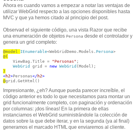
Ahora es cuando vamos a empezar a notar las ventajas de
utilizar WebGrid respecto a las opciones disponibles hasta
MVC y que ya hemos citado al principio del post.
Observad el siguiente código, una vista Razor que recibe
una enumeración de objetos
desde el controlador y
Persona
genera un grid completo:
@model 
IEnumerable
<WebGridDemo.Models.
Persona
@{
    ViewBag.Title = 
"Personas"
;

WebGrid
 grid = 
new
WebGrid
}
<
h2
>
Personas
</
h2
>
@
grid.GetHtml()
Impresionante, ¿eh? Aunque pueda parecer increíble, el
código anterior es todo lo que necesitamos para montar un
grid funcionalmente completo, con paginación y ordenación
por columnas: ¡dos líneas! En la primera de ellas
instanciamos el WebGrid suministrándole la colección de
datos sobre la que debe iterar, y en la segunda (ya al final)
generamos el marcado HTML que enviaremos al cliente.