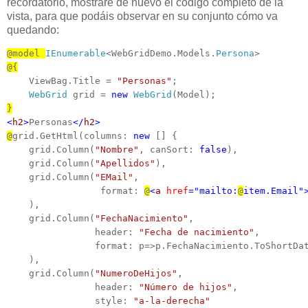
recordatorio, mostraré de nuevo el código completo de la
vista, para que podáis observar en su conjunto cómo va
quedando:
@model 
IEnumerable
<WebGridDemo.Models.
Persona
@{
    ViewBag.Title = 
"Personas"
;

WebGrid
 grid = 
new
WebGrid
}
<
h2
>
Personas
</
h2
>
@
grid.GetHtml(columns: 
new
 [] {

    grid.Column(
"Nombre"
, canSort: 
false
),

    grid.Column(
"Apellidos"
),

    grid.Column(
"EMail"
, 

                 format: 
@
<
a
href
="mailto:
@
item.Email"
    ),

    grid.Column(
"FechaNacimiento"
, 

                header: 
"Fecha de nacimiento"
,

                format: p=>p.FechaNacimiento.ToShortDat
    ),

    grid.Column(
"NumeroDeHijos"
, 

                header: 
"Número de hijos"
,

                style: 
"a-la-derecha"