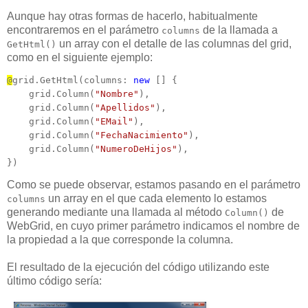
Aunque hay otras formas de hacerlo, habitualmente
encontraremos en el parámetro
de la llamada a
columns
un array con el detalle de las columnas del grid,
GetHtml()
como en el siguiente ejemplo:
@
grid.GetHtml(columns: 
new
 [] {

    grid.Column(
"Nombre"
),

    grid.Column(
"Apellidos"
),

    grid.Column(
"EMail"
),

    grid.Column(
"FechaNacimiento"
),

    grid.Column(
"NumeroDeHijos"
),

})
Como se puede observar, estamos pasando en el parámetro
un array en el que cada elemento lo estamos
columns
generando mediante una llamada al método
de
Column()
WebGrid, en cuyo primer parámetro indicamos el nombre de
la propiedad a la que corresponde la columna.
El resultado de la ejecución del código utilizando este
último código sería: