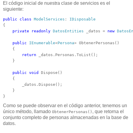
El código inicial de nuestra clase de servicios es el
siguiente:
public
class
ModelServices
: 
IDisposable
{

private
readonly
DatosEntities
 _datos = 
new
DatosE
public
IEnumerable
<
Persona
> ObtenerPersonas()

    {

return
 _datos.Personas.ToList();

    }

public
void
 Dispose()

    {

        _datos.Dispose();

    }

}
Como se puede observar en el código anterior, tenemos un
único método, llamado
, que retorna el
ObtenerPersonas()
conjunto completo de personas almacenadas en la base de
datos.