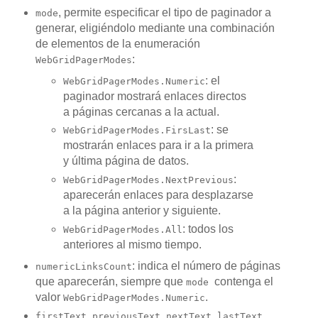
, permite especificar el tipo de paginador a
mode
generar, eligiéndolo mediante una combinación
de elementos de la enumeración
:
WebGridPagerModes
: el
WebGridPagerModes.Numeric
paginador mostrará enlaces directos
a páginas cercanas a la actual.
: se
WebGridPagerModes.FirsLast
mostrarán enlaces para ir a la primera
y última página de datos.
:
WebGridPagerModes.NextPrevious
aparecerán enlaces para desplazarse
a la página anterior y siguiente.
: todos los
WebGridPagerModes.All
anteriores al mismo tiempo.
: indica el número de páginas
numericLinksCount
que aparecerán, siempre que
contenga el
mode
valor
.
WebGridPagerModes.Numeric
,
,
,
,
firstText
previousText
nextText
lastText