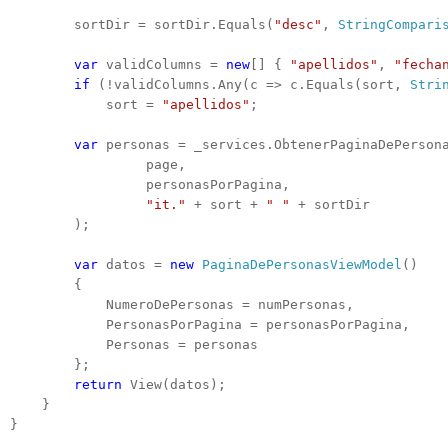
        sortDir = sortDir.Equals(
"desc"
, 
StringCompari
var
 validColumns = 
new
[] { 
"apellidos"
, 
"fecha
if
 (!validColumns.Any(c => c.Equals(sort, 
Stri
            sort = 
"apellidos"
;

var
 personas = _services.ObtenerPaginaDePersona
                 page, 

                 personasPorPagina, 

"it."
 + sort + 
" "
 + sortDir

        );

var
 datos = 
new
PaginaDePersonasViewModel
()

        {

            NumeroDePersonas = numPersonas,

            PersonasPorPagina = personasPorPagina,

            Personas = personas

        };

return
 View(datos);

    }

}