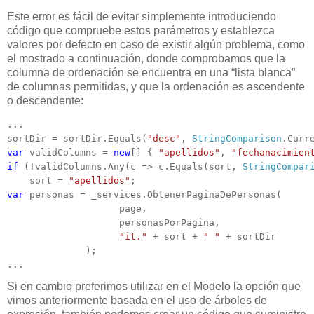
Este error es fácil de evitar simplemente introduciendo
código que compruebe estos parámetros y establezca
valores por defecto en caso de existir algún problema, como
el mostrado a continuación, donde comprobamos que la
columna de ordenación se encuentra en una “lista blanca”
de columnas permitidas, y que la ordenación es ascendente
o descendente:
...

sortDir = sortDir.Equals(
"desc"
, 
StringComparison
.Curr
var
 validColumns = 
new
[] { 
"apellidos"
, 
"fechanacimien
if
 (!validColumns.Any(c => c.Equals(sort, 
StringCompar
    sort = 
"apellidos"
var
 personas = _services.ObtenerPaginaDePersonas(

                    page, 

                    personasPorPagina, 

"it."
 + sort + 
" "
 + sortDir

              );

...
Si en cambio preferimos utilizar en el Modelo la opción que
vimos anteriormente basada en el uso de árboles de