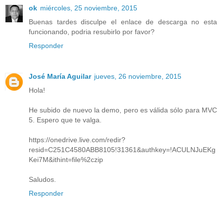
ok
miércoles, 25 noviembre, 2015
Buenas tardes disculpe el enlace de descarga no esta
funcionando, podria resubirlo por favor?
Responder
José María Aguilar
jueves, 26 noviembre, 2015
Hola!
He subido de nuevo la demo, pero es válida sólo para MVC
5. Espero que te valga.
https://onedrive.live.com/redir?
resid=C251C4580ABB8105!31361&authkey=!ACULNJuEKg
Kei7M&ithint=file%2czip
Saludos.
Responder