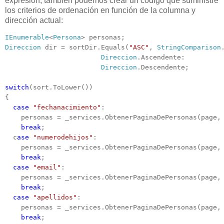
expresión, también podemos crear un código que suministre
los criterios de ordenación en función de la columna y
dirección actual:
IEnumerable
<
Persona
Direccion
 dir = sortDir.Equals(
"ASC"
, 
StringComparison
Direccion
.Ascendente:

Direccion
.Descendente;

switch
(sort.ToLower())

{

case
"fechanacimiento"
:

    personas = _services.ObtenerPaginaDePersonas(page, 
break
;

  c
ase
"numerodehijos"
:

    personas = _services.ObtenerPaginaDePersonas(page, 
break
;

case
"email"
:

    personas = _services.ObtenerPaginaDePersonas(page, 
break
;

case
"apellidos"
:

    personas = _services.ObtenerPaginaDePersonas(page, 
break
;
