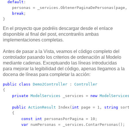
default
:

    personas = _services.ObtenerPaginaDePersonas(page, 
break
;

}
En el proyecto que podréis descargar desde el enlace
disponible al final del post, encontraréis ambas
implementaciones completas.
Antes de pasar a la Vista, veamos el código completo del
controlador pasando los criterios de ordenación al Modelo
mediante cadenas. Exceptuando las líneas introducidas
para mejorar la legibilidad del código, apenas llegamos a la
docena de líneas para completar la acción:
public
class
Demo2Controller
 : 
Controller
{

private
ModelServices
 _services = 
new
ModelService
public
ActionResult
 Index(
int
 page = 1, 
string
 sor
    {

const
int
 personasPorPagina = 10;

var
 numPersonas = _services.ContarPersonas();
