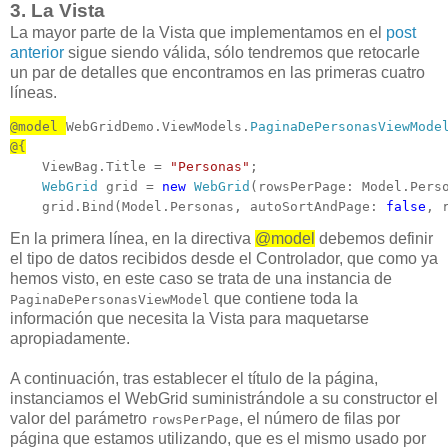
3. La Vista
La mayor parte de la Vista que implementamos en el
post
anterior
sigue siendo válida, sólo tendremos que retocarle
un par de detalles que encontramos en las primeras cuatro
líneas.
@model 
WebGridDemo.ViewModels.
PaginaDePersonasViewMode
@{
    ViewBag.Title = 
"Personas"
;

WebGrid
 grid = 
new
WebGrid
(rowsPerPage: Model.Perso
    grid.Bind(Model.Personas, autoSortAndPage: 
false
, 
En la primera línea, en la directiva
@model
debemos definir
el tipo de datos recibidos desde el Controlador, que como ya
hemos visto, en este caso se trata de una instancia de
que contiene toda la
PaginaDePersonasViewModel
información que necesita la Vista para maquetarse
apropiadamente.
A continuación, tras establecer el título de la página,
instanciamos el WebGrid suministrándole a su constructor el
valor del parámetro
, el número de filas por
rowsPerPage
página que estamos utilizando, que es el mismo usado por