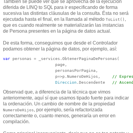
También se puede ver que se aprovecha de la ejecución
diferida de LINQ to SQL para ir especificando de forma
sucesiva las distintas cláusulas de la consulta. Ésta no será
ejecutada hasta el final, en la llamada al método
,
ToList()
que es cuando realmente se materializarán las instancias
de Persona presentes en la página de datos actual.
De esta forma, conseguimos que desde el Controlador
podamos obtener la página de datos, por ejemplo, así:
var
 personas = _services.ObtenerPaginaDePersonas(

                      page, 

                      personasPorPagina, 

                      p=>p.NumeroDeHijos,     
// Expre
Direccion
.Descendente   
// Ascen
Observad que, a diferencia de la técnica que vimos
anteriormente, aquí sí que usamos tipado fuerte para indicar
la ordenación. Un cambio de nombre de la propiedad
, por ejemplo, sería refactorizada
NumeroDeHijos
correctamente o, cuanto menos, generaría un error en
compilación.