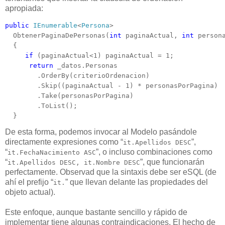
apropiada:
public
IEnumerable
<
Persona
> 

  ObtenerPaginaDePersonas(
int
 paginaActual, 
int
 person
  {

if
 (paginaActual<1) paginaActual = 1;

return
 _datos.Personas

        .OrderBy(criterioOrdenacion)

        .Skip((paginaActual - 1) * personasPorPagina)

        .Take(personasPorPagina)

        .ToList();

  }
De esta forma, podemos invocar al Modelo pasándole
directamente expresiones como “
”,
it.Apellidos DESC
“
”, o incluso combinaciones como
it.FechaNacimiento ASC
“
”, que funcionarán
it.Apellidos DESC, it.Nombre DESC
perfectamente. Observad que la sintaxis debe ser eSQL (de
ahí el prefijo “
” que llevan delante las propiedades del
it.
objeto actual).
Este enfoque, aunque bastante sencillo y rápido de
implementar tiene algunas contraindicaciones. El hecho de