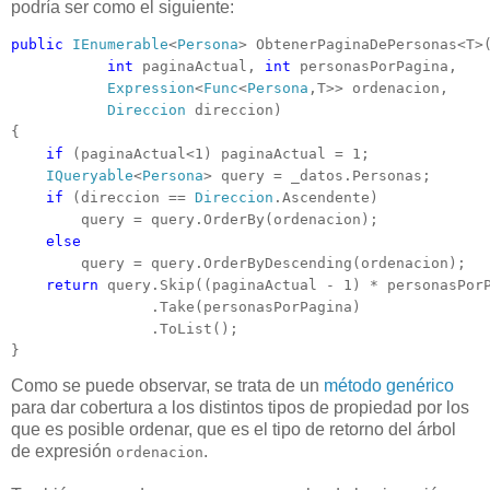
podría ser como el siguiente:
public
IEnumerable
<
Persona
> ObtenerPaginaDePersonas<T>(
int
 paginaActual, 
int
 personasPorPagina, 

Expression
<
Func
<
Persona
,T>> ordenacion, 

Direccion
 direccion)

{

if
 (paginaActual<1) paginaActual = 1;

IQueryable
<
Persona
> query = _datos.Personas; 

if
 (direccion == 
Direccion
.Ascendente)

        query = query.OrderBy(ordenacion);

else
        query = query.OrderByDescending(ordenacion);

return
 query.Skip((paginaActual - 1) * personasPorP
                .Take(personasPorPagina)

                .ToList();

}
Como se puede observar, se trata de un
método genérico
para dar cobertura a los distintos tipos de propiedad por los
que es posible ordenar, que es el tipo de retorno del árbol
de expresión
.
ordenacion