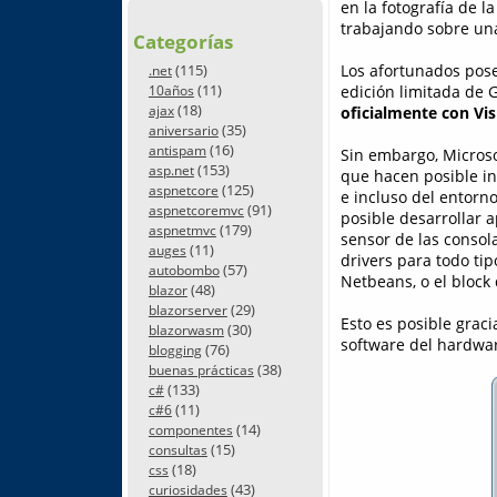
en la fotografía de 
trabajando sobre una
Categorías
(115)
Los afortunados pos
.net
(11)
edición limitada de 
10años
(18)
ajax
oficialmente con Vis
(35)
aniversario
(16)
antispam
Sin embargo, Microso
(153)
asp.net
que hacen posible in
(125)
aspnetcore
e incluso del entorn
(91)
aspnetcoremvc
posible desarrollar a
(179)
aspnetmvc
sensor de las consol
(11)
auges
drivers para todo ti
(57)
autobombo
Netbeans, o el block 
(48)
blazor
(29)
blazorserver
Esto es posible grac
(30)
blazorwasm
software del hardware
(76)
blogging
(38)
buenas prácticas
(133)
c#
(11)
c#6
(14)
componentes
(15)
consultas
(18)
css
(43)
curiosidades