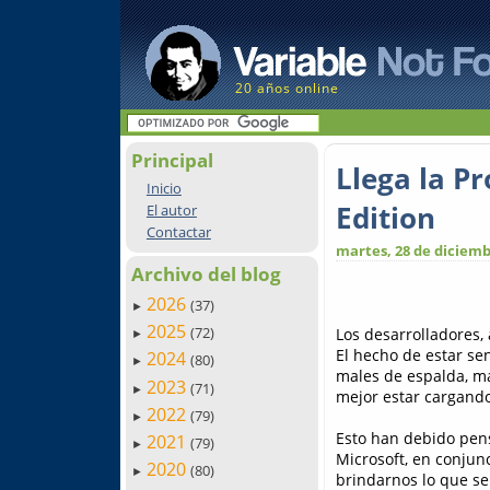
20 años online
Principal
Llega la P
Inicio
Edition
El autor
Contactar
martes, 28 de diciemb
Archivo del blog
2026
(37)
►
2025
(72)
Los desarrolladores,
►
El hecho de estar se
2024
(80)
►
males de espalda, ma
2023
(71)
►
mejor estar cargando 
2022
(79)
►
Esto han debido pens
2021
(79)
►
Microsoft, en conjun
2020
(80)
►
brindarnos lo que se