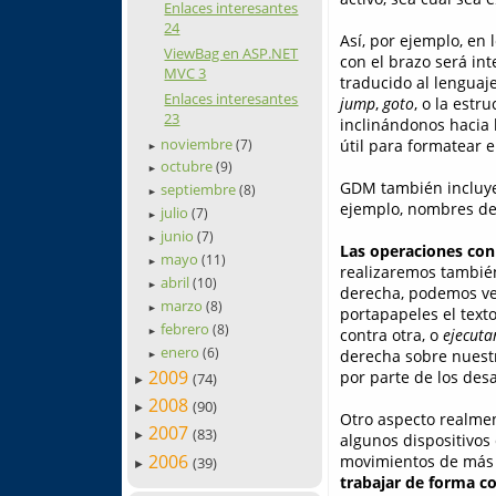
Enlaces interesantes
24
Así, por ejemplo, en
ViewBag en ASP.NET
con el brazo será in
MVC 3
traducido al lenguaj
Enlaces interesantes
jump
,
goto
, o la est
23
inclinándonos hacia 
noviembre
útil para formatear 
(7)
►
octubre
(9)
►
GDM también incluye 
septiembre
(8)
►
ejemplo, nombres de 
julio
(7)
►
junio
(7)
►
Las operaciones con
mayo
(11)
►
realizaremos también
abril
(10)
►
derecha, podemos ver
marzo
(8)
►
portapapeles el tex
febrero
(8)
contra otra, o
ejecuta
►
enero
(6)
derecha sobre nuestr
►
2009
por parte de los desa
(74)
►
2008
(90)
►
Otro aspecto realmen
2007
(83)
►
algunos dispositivos
2006
movimientos de más 
(39)
►
trabajar de forma co