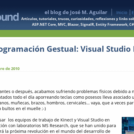
el blog de José M. Aguilar
Inicio
E
Artículos, tutoriales, trucos, curiosidades, reflexiones y links
ASP.NET Core, MVC, Blazor, SignalR, Entity Framework, C#, 
rogramación Gestual: Visual Studio 
re de 2010
 antes o después, acabamos sufriendo problemas físicos debido a n
ntados todo el día aporreando teclas como posesos lleva asociado 
nos, muñecas, brazos, hombros, cervicales… vaya, que a veces par
bultos en el muelle ;-)
ar los equipos de trabajo de Kinect y Visual Studio en
ción con laboratorios MS Research, que se han unido para
rá la próxima revolución en el mundo del desarrollo de