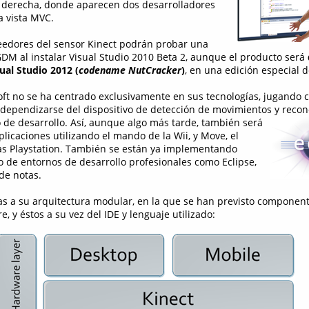
la derecha, donde aparecen dos desarrolladores
 vista MVC.
eedores del sensor Kinect podrán probar una
GDM al instalar Visual Studio 2010 Beta 2, aunque el producto será
ual Studio 2012 (
codename
NutCracker
)
, en una edición especial d
ft no se ha centrado exclusivamente en sus tecnologías, jugando 
dependizarse del dispositivo de detección de movimientos y recon
o de
desarrollo. Así, aunque algo más tarde, también será
plicaciones utilizando el mando de la Wii, y Move, el
as Playstation. También se están ya implementando
po de entornos de desarrollo profesionales como Eclipse,
de notas.
ias a su arquitectura modular, en la que se han previsto component
, y éstos a su vez del IDE y lenguaje utilizado: