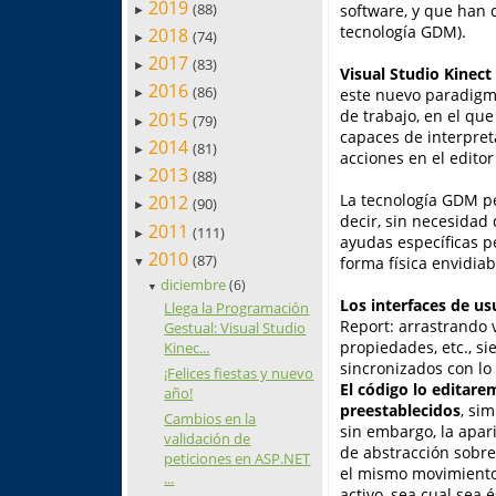
2019
(88)
software, y que han 
►
tecnología GDM).
2018
(74)
►
2017
(83)
►
Visual Studio Kinect
2016
(86)
este nuevo paradigma
►
de trabajo, en el que
2015
(79)
►
capaces de interpret
2014
(81)
►
acciones en el editor
2013
(88)
►
La tecnología GDM pe
2012
(90)
►
decir, sin necesidad 
2011
(111)
►
ayudas específicas 
2010
(87)
forma física envidiab
▼
diciembre
(6)
▼
Los interfaces de u
Llega la Programación
Report: arrastrando 
Gestual: Visual Studio
propiedades, etc., 
Kinec...
sincronizados con lo
¡Felices fiestas y nuevo
El código lo editar
año!
preestablecidos
, sim
Cambios en la
sin embargo, la apa
validación de
de abstracción sobre
peticiones en ASP.NET
el mismo movimiento
...
activo, sea cual sea 