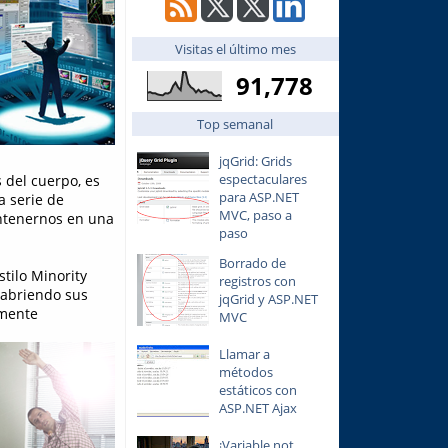
Visitas el último mes
91,778
Top semanal
jqGrid: Grids
espectaculares
 del cuerpo, es
para ASP.NET
a serie de
MVC, paso a
ntenernos en una
paso
Borrado de
tilo Minority
registros con
 abriendo sus
jqGrid y ASP.NET
amente
MVC
Llamar a
métodos
estáticos con
ASP.NET Ajax
¡Variable not