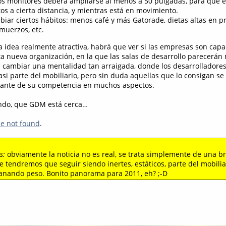
os monitores deberá ampliarse al menos a 50 pulgadas, para que e
os a cierta distancia, y mientras está en movimiento.
iar ciertos hábitos: menos café y más Gatorade, dietas altas en p
muerzos, etc.
a idea realmente atractiva, habrá que ver si las empresas son cap
ta nueva organización, en la que las salas de desarrollo parecerán
il cambiar una mentalidad tan arraigada, donde los desarrolladore
 casi parte del mobiliario, pero sin duda aquellas que lo consigan s
lante de su competencia en muchos aspectos.
ando, que GDM está cerca…
le not found
.
s:
obviamente la noticia no es real, se trata simplemente de una b
ue tendremos que seguir siendo inertes, estáticos, parte del mobilia
ganando peso. Bonito panorama para 2011, eh? ;-D