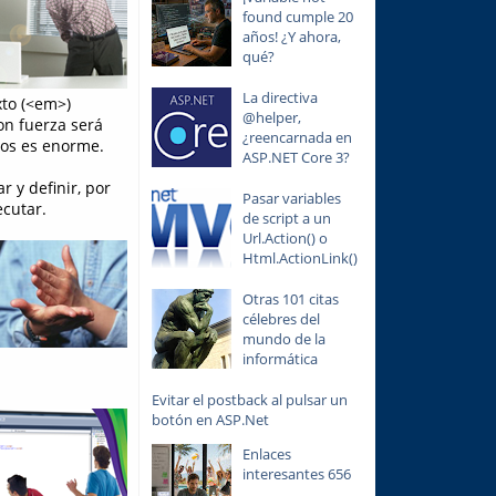
found cumple 20
años! ¿Y ahora,
qué?
La directiva
xto (<em>)
@helper,
on fuerza será
¿reencarnada en
dos es enorme.
ASP.NET Core 3?
 y definir, por
Pasar variables
ecutar.
de script a un
Url.Action() o
Html.ActionLink()
Otras 101 citas
célebres del
mundo de la
informática
Evitar el postback al pulsar un
botón en ASP.Net
Enlaces
interesantes 656