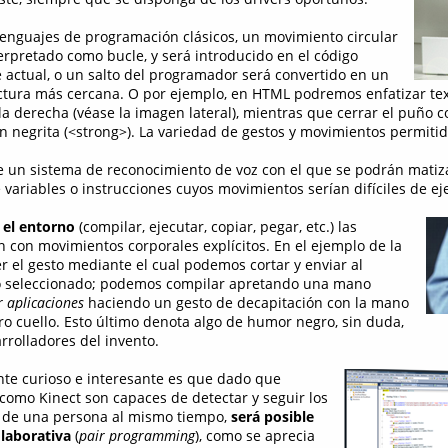
 lenguajes de programación clásicos, un movimiento circular
terpretado como bucle, y será introducido en el código
e actual, o un salto del programador será convertido en un
ructura más cercana. O por ejemplo, en HTML podremos enfatizar te
la derecha (véase la imagen lateral), mientras que cerrar el puño c
en negrita (<strong>). La variedad de gestos y movimientos permiti
un sistema de reconocimiento de voz con el que se podrán matizar
variables o instrucciones cuyos movimientos serían difíciles de ej
 el entorno
(compilar, ejecutar, copiar, pegar, etc.) las
 con movimientos corporales explícitos. En el ejemplo de la
 el gesto mediante el cual podemos cortar y enviar al
to seleccionado; podemos compilar apretando una mano
r aplicaciones
haciendo un gesto de decapitación con la mano
o cuello. Esto último denota algo de humor negro, sin duda,
rrolladores del invento.
te curioso e interesante es que dado que
 como Kinect son capaces de detectar y seguir los
de una persona al mismo tiempo,
será posible
laborativa
(
pair programming
), como se aprecia