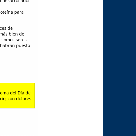
l desarrollador
roteína para
aces de
 más bien de
s somos seres
e habrán puesto
roma del Día de
rio, con dolores