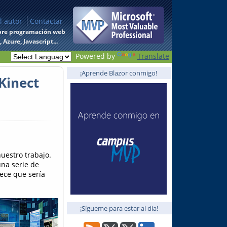
l autor
Contactar
 sobre programación web
Azure, Javascript...
Powered by
Translate
¡Aprende Blazor conmigo!
Kinect
uestro trabajo.
una serie de
ece que sería
¡Sígueme para estar al día!