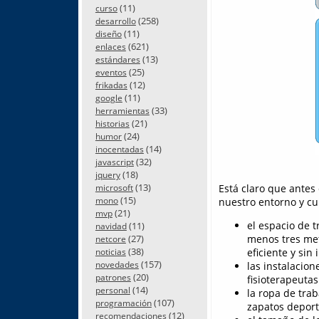
(11)
curso
(258)
desarrollo
(11)
diseño
(621)
enlaces
(13)
estándares
(25)
eventos
(12)
frikadas
(11)
google
(33)
herramientas
(21)
historias
(24)
humor
(14)
inocentadas
(32)
javascript
(18)
jquery
(13)
Está claro que ante
microsoft
(15)
mono
nuestro entorno y cu
(21)
mvp
el espacio de 
(11)
navidad
(27)
menos tres met
netcore
(38)
eficiente y sin
noticias
(157)
novedades
las instalacio
(20)
patrones
fisioterapeutas
(14)
personal
la ropa de tra
(107)
programación
zapatos deport
(12)
recomendaciones