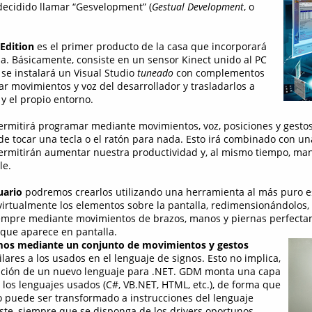
decidido llamar “Gesvelopment” (
Gestual Development
, o
 Edition
es el primer producto de la casa que incorporará
. Básicamente, consiste en un sensor Kinect unido al PC
 se instalará un Visual Studio
tuneado
con complementos
ar movimientos y voz del desarrollador y trasladarlos a
 y el propio entorno.
rmitirá programar mediante movimientos, voz, posiciones y gestos
de tocar una tecla o el ratón para nada. Esto irá combinado con un
permitirán aumentar nuestra productividad y, al mismo tiempo, ma
le.
suario
podremos crearlos utilizando una herramienta al más puro es
virtualmente los elementos sobre la pantalla, redimensionándolos,
siempre mediante movimientos de brazos, manos y piernas perfect
 que aparece en pantalla.
emos mediante un conjunto de movimientos y gestos
ilares a los usados en el lenguaje de signos. Esto no implica,
rición de un nuevo lenguaje para .NET. GDM monta una capa
 los lenguajes usados (C#, VB.NET, HTML, etc.), de forma que
 puede ser transformado a instrucciones del lenguaje
éste, siempre que se disponga de los drivers oportunos.