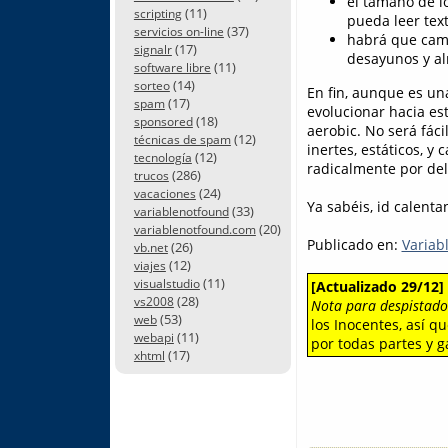
el tamaño de l
(11)
scripting
pueda leer text
(37)
servicios on-line
habrá que camb
(17)
signalr
desayunos y al
(11)
software libre
(14)
sorteo
En fin, aunque es un
(17)
spam
evolucionar hacia es
(18)
sponsored
aerobic. No será fác
(12)
técnicas de spam
inertes, estáticos, y
(12)
tecnología
radicalmente por de
(286)
trucos
(24)
vacaciones
Ya sabéis, id calent
(33)
variablenotfound
(20)
variablenotfound.com
Publicado en:
Variab
(26)
vb.net
(12)
viajes
(11)
visualstudio
[Actualizado 29/12]
(28)
vs2008
Nota para despistado
(53)
web
los Inocentes, así q
(11)
webapi
por todas partes y 
(17)
xhtml