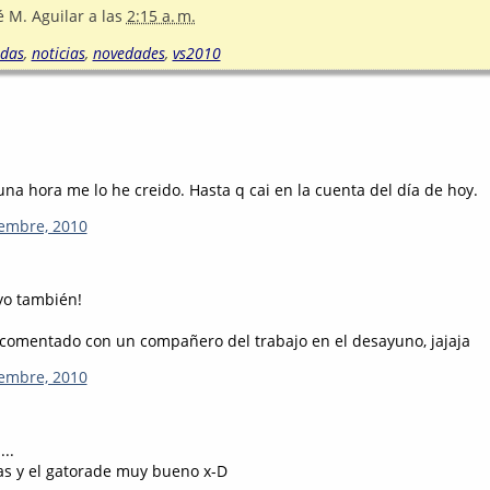
é M. Aguilar
a las
2:15 a. m.
adas
,
noticias
,
novedades
,
vs2010
na hora me lo he creido. Hasta q cai en la cuenta del día de hoy.
iembre, 2010
 yo también!
 comentado con un compañero del trabajo en el desayuno, jajaja
iembre, 2010
...
as y el gatorade muy bueno x-D