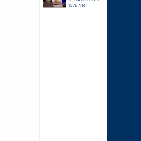
(SVB.Net)