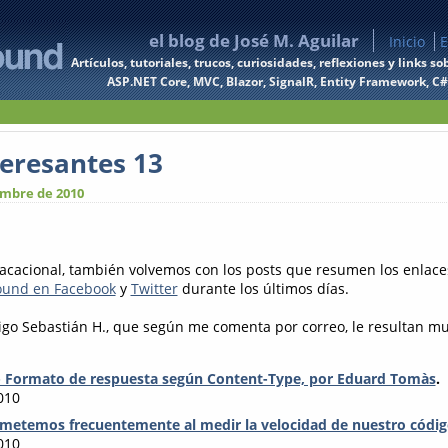
el blog de José M. Aguilar
Inicio
E
Artículos, tutoriales, trucos, curiosidades, reflexiones y links
ASP.NET Core, MVC, Blazor, SignalR, Entity Framework, C#, 
teresantes 13
embre de 2010
 vacacional, también volvemos con los posts que resumen los enlac
found en Facebook
y
Twitter
durante los últimos días.
go Sebastián H., que según me comenta por correo, le resultan mu
 Formato de respuesta según Content-Type, por Eduard Tomàs
.
010
ometemos frecuentemente al medir la velocidad de nuestro códig
010