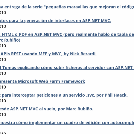
ma entrega de la serie "pequeñas maravillas que mejoran el códig
010
tos para la generación de interfaces en ASP.NET MVC.
010
 HTML o PDF en ASP.NET MVC (pero realmente hablo de tabla de 
rc Rubiño)
010
 APIs REST usando MEF y MVC, by Nick Berardi.
010
d Tomàs explicando cómo subir ficheros al servidor con ASP.NE
010
 presenta Microsoft Web Farm Framework
010
 para interceptar peticiones a un servicio .svc, por Phil Haack.
010
esde ASP.NET MVC al vuelo, por Marc Rubiño.
010
muestra cómo implementar un cuadro de edición con autocompl
010