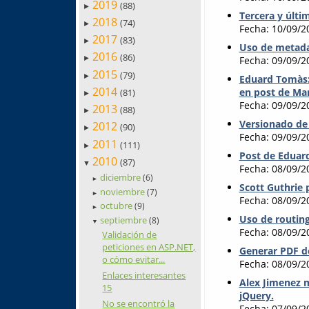
2019
(88)
►
Tercera y últi
2018
(74)
►
Fecha: 10/09/2
2017
(83)
►
Uso de metada
2016
(86)
►
Fecha: 09/09/2
2015
(79)
►
Eduard Tomàs:
2014
en post de Ma
(81)
►
Fecha: 09/09/2
2013
(88)
►
Versionado de
2012
(90)
►
Fecha: 09/09/2
2011
(111)
►
Post de Eduar
2010
(87)
▼
Fecha: 08/09/2
diciembre
(6)
►
Scott Guthrie
noviembre
(7)
►
Fecha: 08/09/2
octubre
(9)
►
Uso de routing
septiembre
(8)
▼
Fecha: 08/09/2
Validación de
peticiones en ASP.NET,
Generar PDF d
o cómo evitar...
Fecha: 08/09/2
Enlaces interesantes
Alex Jimenez 
15
jQuery.
No se encontró la
Fecha: 07/09/2