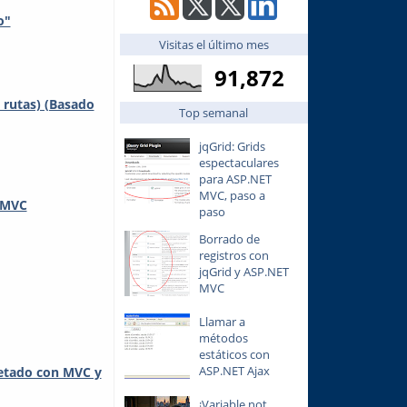
o"
Visitas el último mes
91,872
rutas) (Basado
Top semanal
jqGrid: Grids
espectaculares
para ASP.NET
MVC, paso a
T MVC
paso
Borrado de
registros con
jqGrid y ASP.NET
MVC
Llamar a
métodos
estáticos con
ASP.NET Ajax
etado con MVC y
¡Variable not