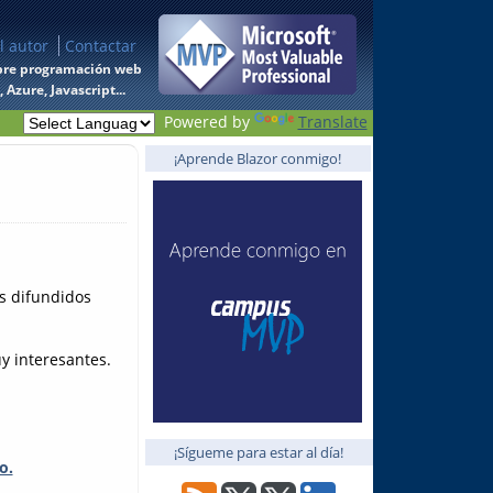
l autor
Contactar
 sobre programación web
Azure, Javascript...
Powered by
Translate
¡Aprende Blazor conmigo!
es difundidos
y interesantes.
¡Sígueme para estar al día!
o.