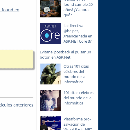
found cumple 20
t found en
años! ¿Y ahora,
qué?
La directiva
@helper,
¿reencarnada en
ASP.NET Core 3?
Evitar el postback al pulsar un
botón en ASP.Net
Otras 101 citas
célebres del
mundo de la
informática
101 citas célebres
del mundo de la
informática
tículos anteriores
Plataforma pro-
salvación de
Visual Basic .NET