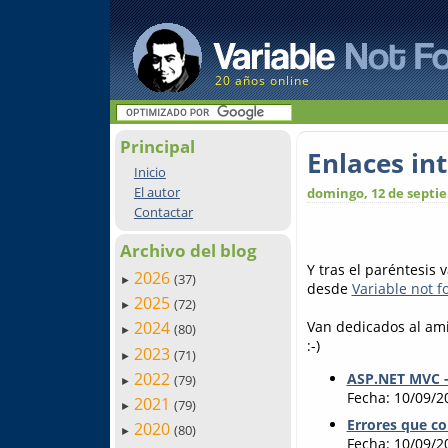
20 años online
Principal
Enlaces in
Inicio
El autor
domingo, 12 de septi
Contactar
Archivo del blog
Y tras el paréntesis
2026
(37)
►
desde
Variable not 
2025
(72)
►
Van dedicados al ami
2024
(80)
►
:-)
2023
(71)
►
2022
ASP.NET MVC -
(79)
►
Fecha: 10/09/2
2021
(79)
►
Errores que c
2020
(80)
►
Fecha: 10/09/2