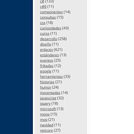
(133)
c#
(11)
c#6
(14)
componentes
(15)
consultas
(18)
css
(43)
curiosidades
(11)
curso
(258)
desarrollo
(11)
diseño
(621)
enlaces
(13)
estándares
(25)
eventos
(12)
frikadas
(11)
google
(33)
herramientas
(21)
historias
(24)
humor
(14)
inocentadas
(32)
javascript
(18)
jquery
(13)
microsoft
(15)
mono
(21)
mvp
(11)
navidad
(27)
netcore