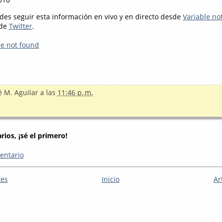
des seguir esta información en vivo y en directo desde
Variable no
 de
Twitter
.
le not found
é M. Aguilar
a las
11:46 p. m.
ios, ¡sé el primero!
entario
tes
Inicio
Ar