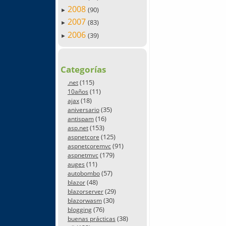
2008
(90)
►
2007
(83)
►
2006
(39)
►
Categorías
(115)
.net
(11)
10años
(18)
ajax
(35)
aniversario
(16)
antispam
(153)
asp.net
(125)
aspnetcore
(91)
aspnetcoremvc
(179)
aspnetmvc
(11)
auges
(57)
autobombo
(48)
blazor
(29)
blazorserver
(30)
blazorwasm
(76)
blogging
(38)
buenas prácticas