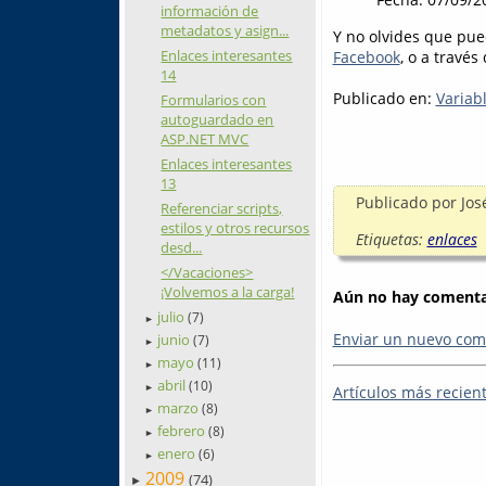
información de
metadatos y asign...
Y no olvides que pue
Enlaces interesantes
Facebook
, o a través
14
Publicado en:
Variab
Formularios con
autoguardado en
ASP.NET MVC
Enlaces interesantes
13
Publicado por
Jos
Referenciar scripts,
estilos y otros recursos
Etiquetas:
enlaces
desd...
</Vacaciones>
¡Volvemos a la carga!
Aún no hay comentar
julio
(7)
►
Enviar un nuevo com
junio
(7)
►
mayo
(11)
►
abril
(10)
►
Artículos más recien
marzo
(8)
►
febrero
(8)
►
enero
(6)
►
2009
(74)
►