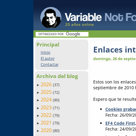
20 años online
Principal
Enlaces in
Inicio
El autor
domingo, 26 de septi
Contactar
Archivo del blog
Estos son los enlace
2026
(37)
►
septiembre de 2010 
2025
(72)
►
Espero que te resulte
2024
(80)
►
2023
(71)
►
Cookies grabad
2022
Fecha: 26/09/2
(79)
►
2021
(79)
EF4 Code First
►
Fecha: 24/09/2
2020
(80)
►