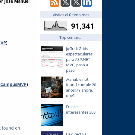
or José Manuel
Visitas el último mes
91,341
Top semanal
MVP
)
jqGrid: Grids
espectaculares
para ASP.NET
MVC, paso a
paso
¡Variable not
a
CampusMVP
)
found cumple 20
años! ¿Y ahora,
qué?
Enlaces
interesantes 303
t found en
La directiva