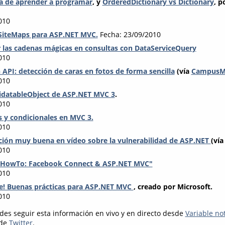
a de aprender a programar
, y
OrderedDictionary vs Dictionary
, p
010
SiteMaps para ASP.NET MVC.
Fecha: 23/09/2010
 las cadenas mágicas en consultas con DataServiceQuery
010
 API: detección de caras en fotos de forma sencilla
(vía
Campus
010
alidatableObject de ASP.NET MVC 3
.
010
es y condicionales en MVC 3.
010
ación muy buena en vídeo sobre la vulnerabilidad de ASP.NET
(ví
010
 "HowTo: Facebook Connect & ASP.NET MVC"
010
e! Buenas prácticas para ASP.NET MVC
, creado por Microsoft.
010
des seguir esta información en vivo y en directo desde
Variable no
 de
Twitter
.