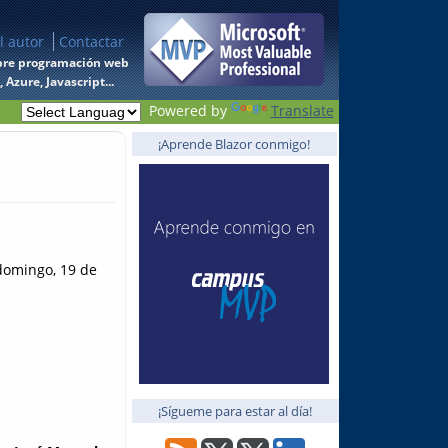
l autor
Contactar
 sobre programación web
Azure, Javascript...
Powered by
Translate
¡Aprende Blazor conmigo!
domingo, 19 de
¡Sígueme para estar al día!