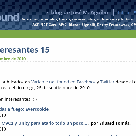
el blog de José M. Aguilar
Inicio
E
Artículos, tutoriales, trucos, curiosidades, reflexiones y links
ASP.NET Core, MVC, Blazor, SignalR, Entity Framework, C#, 
teresantes 15
embre de 2010
s publicados en
Variable not found en Facebook
y
Twitter
desde el 
hasta el domingo, 26 de septiembre de 2010.
n interesantes. :-)
as a fuego: Evercookie.
010
, MVC2 y Unity para atarlo todo un poco...
, por Eduard Tomás.
010