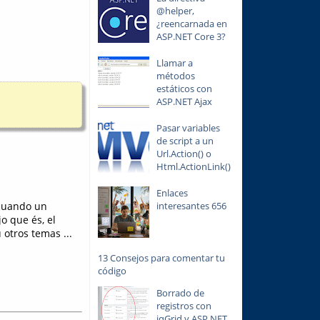
@helper,
¿reencarnada en
ASP.NET Core 3?
Llamar a
métodos
estáticos con
ASP.NET Ajax
Pasar variables
de script a un
Url.Action() o
Html.ActionLink()
Enlaces
 cuando un
interesantes 656
o que és, el
otros temas ...
13 Consejos para comentar tu
código
Borrado de
registros con
jqGrid y ASP.NET