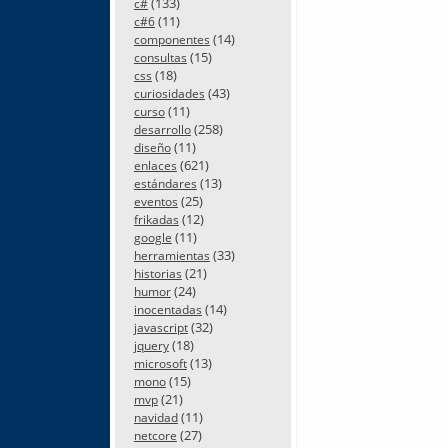
(133)
c#
(11)
c#6
(14)
componentes
(15)
consultas
(18)
css
(43)
curiosidades
(11)
curso
(258)
desarrollo
(11)
diseño
(621)
enlaces
(13)
estándares
(25)
eventos
(12)
frikadas
(11)
google
(33)
herramientas
(21)
historias
(24)
humor
(14)
inocentadas
(32)
javascript
(18)
jquery
(13)
microsoft
(15)
mono
(21)
mvp
(11)
navidad
(27)
netcore