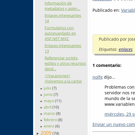
información de
metadatos y asign...
Publicado en:
Variab
Enlaces interesantes
14
Formularios con
autoguardado en
ASP.NET MVC
Publicado por
Jos
Enlaces interesantes
Etiquetas:
enlaces
13
Referenciar scripts,
estilos y otros recursos
1 comentario:
desd...
</Vacaciones>
nolfe
dijo...
¡Volvemos a la carga!
Problemas con:
julio
(7)
►
servidor nos re
junio
(7)
►
mundo de la se
mayo
(11)
►
www.variablen
abril
(10)
►
marzo
(8)
miércoles, 29 
►
febrero
(8)
►
Enviar un nuevo com
enero
(6)
►
2009
(74)
►