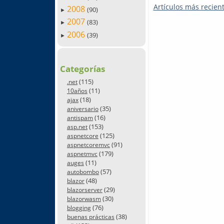
Artículos más recien
2008
(90)
►
2007
(83)
►
2006
(39)
►
Categorías
(115)
.net
(11)
10años
(18)
ajax
(35)
aniversario
(16)
antispam
(153)
asp.net
(125)
aspnetcore
(91)
aspnetcoremvc
(179)
aspnetmvc
(11)
auges
(57)
autobombo
(48)
blazor
(29)
blazorserver
(30)
blazorwasm
(76)
blogging
(38)
buenas prácticas