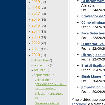
La mejor form
2019
(88)
►
Alarcón.
2018
(74)
►
Fecha: 24/09/2
2017
(83)
►
Proveedor de 
2016
(86)
►
Cómo eliminar
2015
(79)
►
Fecha: 23/09/2
2014
(81)
►
Face Detection
2013
(88)
Fecha: 22/09/2
►
2012
(90)
El interfaz IV
►
Fecha: 22/09/2
2011
(111)
►
2010
Filtros global
(87)
▼
Fecha: 22/09/2
diciembre
(6)
►
noviembre
Brutal! Explic
(7)
►
Fecha: 21/09/2
octubre
(9)
►
septiembre
(8)
▼
Elijah Manor:
Validación de
Fecha: 20/09/2
peticiones en ASP.NET,
¡
Imprescindibl
o cómo evitar...
Fecha: 20/09/2
Enlaces interesantes
15
Y no olvides que pue
No se encontró la
Facebook
, o a través