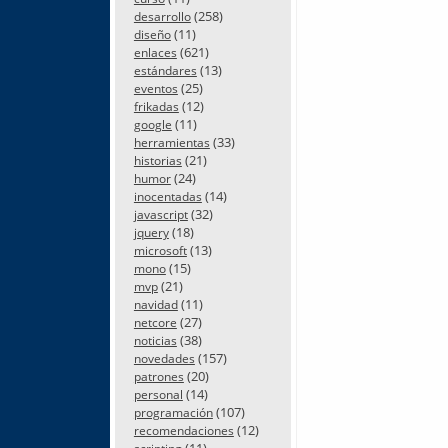
(258)
desarrollo
(11)
diseño
(621)
enlaces
(13)
estándares
(25)
eventos
(12)
frikadas
(11)
google
(33)
herramientas
(21)
historias
(24)
humor
(14)
inocentadas
(32)
javascript
(18)
jquery
(13)
microsoft
(15)
mono
(21)
mvp
(11)
navidad
(27)
netcore
(38)
noticias
(157)
novedades
(20)
patrones
(14)
personal
(107)
programación
(12)
recomendaciones
(11)