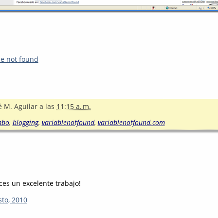
le not found
é M. Aguilar
a las
11:15 a. m.
mbo
,
blogging
,
variablenotfound
,
variablenotfound.com
ces un excelente trabajo!
sto, 2010