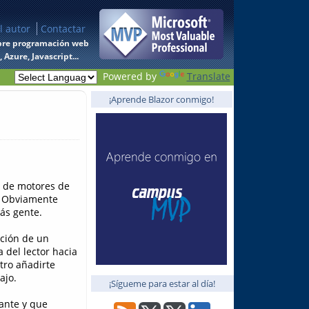
l autor
Contactar
 sobre programación web
Azure, Javascript...
Powered by
Translate
¡Aprende Blazor conmigo!
n de motores de
n. Obviamente
ás gente.
ción de un
 del lector hacia
tro añadirte
ajo.
¡Sígueme para estar al día!
ante y que