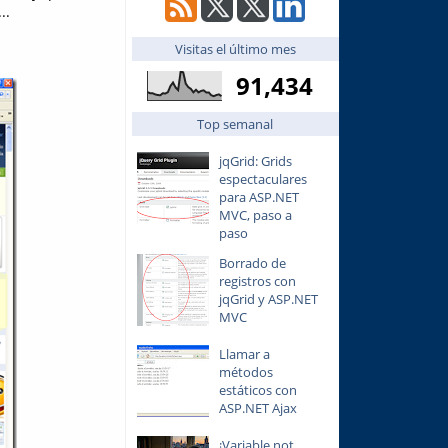
..
Visitas el último mes
91,434
Top semanal
jqGrid: Grids
espectaculares
para ASP.NET
MVC, paso a
paso
Borrado de
registros con
jqGrid y ASP.NET
MVC
Llamar a
métodos
estáticos con
ASP.NET Ajax
¡Variable not