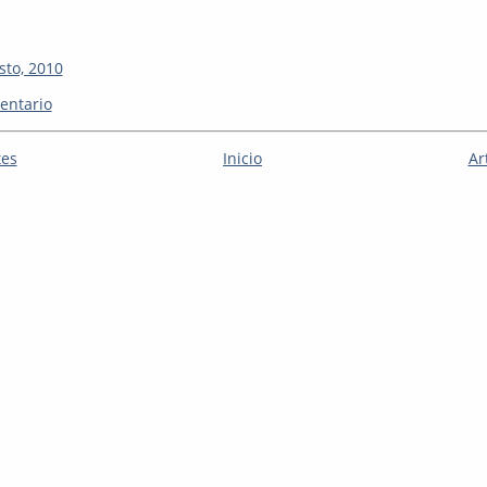
sto, 2010
entario
tes
Inicio
Ar