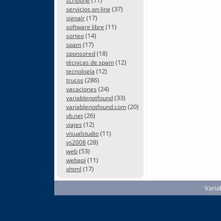
scripting
(37)
servicios on-line
(17)
signalr
(11)
software libre
(14)
sorteo
(17)
spam
(18)
sponsored
(12)
técnicas de spam
(12)
tecnología
(286)
trucos
(24)
vacaciones
(33)
variablenotfound
(20)
variablenotfound.com
(26)
vb.net
(12)
viajes
(11)
visualstudio
(28)
vs2008
(53)
web
(11)
webapi
(17)
xhtml
Varia