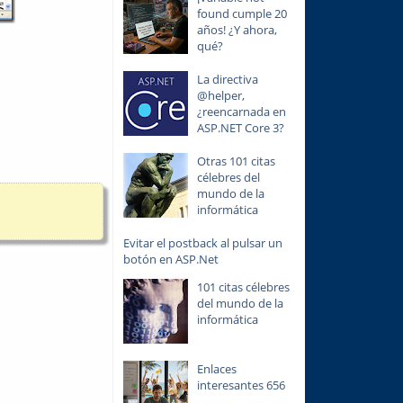
found cumple 20
años! ¿Y ahora,
qué?
La directiva
@helper,
¿reencarnada en
ASP.NET Core 3?
Otras 101 citas
célebres del
mundo de la
informática
Evitar el postback al pulsar un
botón en ASP.Net
101 citas célebres
del mundo de la
informática
Enlaces
interesantes 656