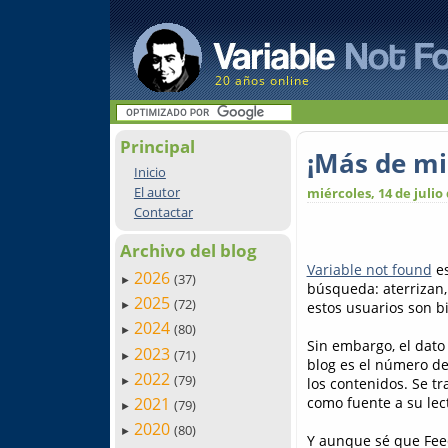
20 años online
Principal
¡Más de mil
Inicio
El autor
miércoles, 14 de julio
Contactar
Archivo del blog
Variable not found
es
2026
(37)
►
búsqueda: aterrizan, 
2025
(72)
estos usuarios son b
►
2024
(80)
►
Sin embargo, el dat
2023
(71)
►
blog es el número de
2022
(79)
los contenidos. Se t
►
como fuente a su lect
2021
(79)
►
2020
(80)
►
Y aunque sé que Feed