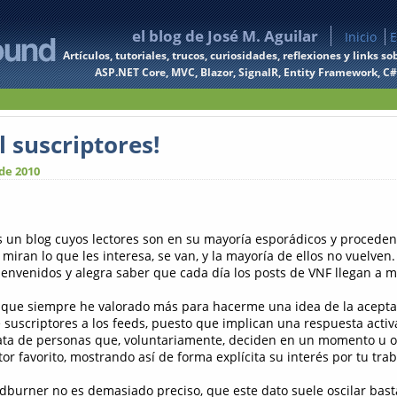
el blog de José M. Aguilar
Inicio
E
Artículos, tutoriales, trucos, curiosidades, reflexiones y links
ASP.NET Core, MVC, Blazor, SignalR, Entity Framework, C#, 
 suscriptores!
 de 2010
 un blog cuyos lectores son en su mayoría esporádicos y procede
miran lo que les interesa, se van, y la mayoría de ellos no vuelve
ienvenidos y alegra saber que cada día los posts de VNF llegan a m
o que siempre he valorado más para hacerme una idea de la acepta
 suscriptores a los feeds, puesto que implican una respuesta activa
rata de personas que, voluntariamente, deciden en un momento u o
or favorito, mostrando así de forma explícita su interés por tu trab
burner no es demasiado preciso, que este dato suele oscilar bast