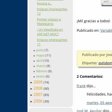
brusca a...
Enlaces interesantes
12
Primer vistazo a
¡Mil gracias a todos!
WebMatrix
¿Un ViewState en
Publicado en:
Variab
ASP.NET MVC?
Enlaces interesantes
11
junio
(7)
►
Publicado por
Jos
mayo
(11)
►
abril
(10)
►
Etiquetas:
autobo
marzo
(8)
►
febrero
(8)
►
enero
2 Comentarios:
(6)
►
2009
(74)
►
frank
dijo...
2008
(90)
►
Felicidades, ha
2007
(83)
►
2006
(39)
►
martes, 03 ago
josé M. Aguilar
dijo...