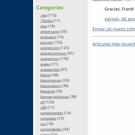
Categorías
Gracias, Frank!
(115)
.net
viernes, 06 ago
(11)
10años
(18)
ajax
Enviar un nuevo com
(35)
aniversario
(16)
antispam
(153)
asp.net
Artículos más recien
(125)
aspnetcore
(91)
aspnetcoremvc
(179)
aspnetmvc
(11)
auges
(57)
autobombo
(48)
blazor
(29)
blazorserver
(30)
blazorwasm
(76)
blogging
(38)
buenas prácticas
(133)
c#
(11)
c#6
(14)
componentes
(15)
consultas
(18)
css
(43)
curiosidades
(11)
curso