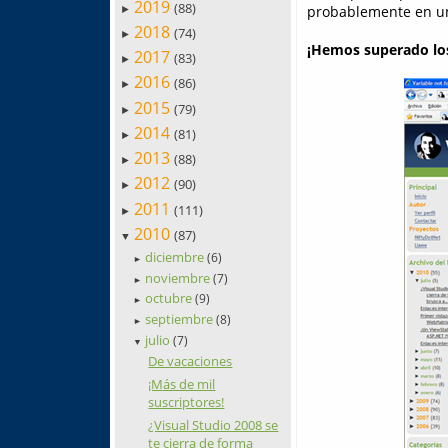
2019
(88)
probablemente en una
►
2018
(74)
►
¡Hemos superado los 
2017
(83)
►
2016
(86)
►
2015
(79)
►
2014
(81)
►
2013
(88)
►
2012
(90)
►
2011
(111)
►
2010
(87)
▼
diciembre
(6)
►
noviembre
(7)
►
octubre
(9)
►
septiembre
(8)
►
julio
(7)
▼
De vacaciones
¡Más de mil
suscriptores!
¿Visual Studio 2008 se
te cierra de forma