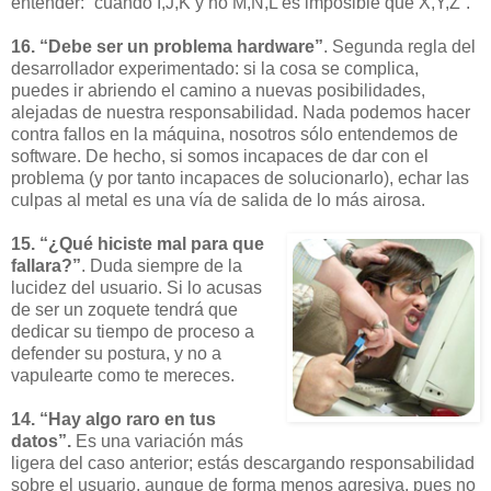
entender: “cuando I,J,K y no M,N,L es imposible que X,Y,Z”.
16. “Debe ser un problema hardware”
. Segunda regla del
desarrollador experimentado: si la cosa se complica,
puedes ir abriendo el camino a nuevas posibilidades,
alejadas de nuestra responsabilidad. Nada podemos hacer
contra fallos en la máquina, nosotros sólo entendemos de
software. De hecho, si somos incapaces de dar con el
problema (y por tanto incapaces de solucionarlo), echar las
culpas al metal es una vía de salida de lo más airosa.
15. “¿Qué hiciste mal para que
fallara?”
. Duda siempre de la
lucidez del usuario. Si lo acusas
de ser un zoquete tendrá que
dedicar su tiempo de proceso a
defender su postura, y no a
vapulearte como te mereces.
14. “Hay algo raro en tus
datos”.
Es una variación más
ligera del caso anterior; estás descargando responsabilidad
sobre el usuario, aunque de forma menos agresiva, pues no