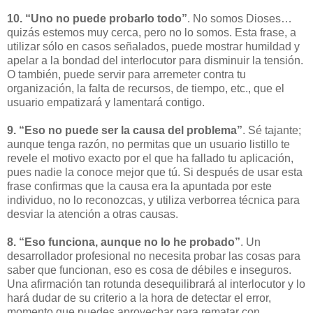
10. “Uno no puede probarlo todo”
. No somos Dioses…
quizás estemos muy cerca, pero no lo somos. Esta frase, a
utilizar sólo en casos señalados, puede mostrar humildad y
apelar a la bondad del interlocutor para disminuir la tensión.
O también, puede servir para arremeter contra tu
organización, la falta de recursos, de tiempo, etc., que el
usuario empatizará y lamentará contigo.
9. “Eso no puede ser la causa del problema”
. Sé tajante;
aunque tenga razón, no permitas que un usuario listillo te
revele el motivo exacto por el que ha fallado tu aplicación,
pues nadie la conoce mejor que tú. Si después de usar esta
frase confirmas que la causa era la apuntada por este
individuo, no lo reconozcas, y utiliza verborrea técnica para
desviar la atención a otras causas.
8. “Eso funciona, aunque no lo he probado”
. Un
desarrollador profesional no necesita probar las cosas para
saber que funcionan, eso es cosa de débiles e inseguros.
Una afirmación tan rotunda desequilibrará al interlocutor y lo
hará dudar de su criterio a la hora de detectar el error,
momento que puedes aprovechar para rematar con